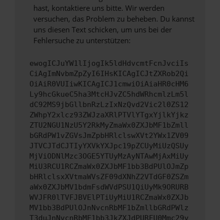
hast, kontaktiere uns bitte. Wir werden
versuchen, das Problem zu beheben. Du kannst
uns diesen Text schicken, um uns bei der
Fehlersuche zu unterstützen:
ewogICJuYW1lIjogIk5ldHdvcmtFcnJvciIs
CiAgImNvbmZpZyI6IHsKICAgICJtZXRob2Qi
OiAiR0VUIiwKICAgICJ1cmwiOiAiaHR0cHM6
Ly9hcGkueC5ha3MtcHJvZC5hdWRhcmlzLm5l
dC92MS9jbGllbnRzLzIxNzQvd2Vic2l0ZS12
ZWhpY2xlcz93ZWJzaXRlPTVlYTgxYjlkYjkz
ZTU2NGU1NzU5Y2RkMyZmaWx0ZXJbMF1bZmll
bGRdPW1vZGVsJmZpbHRlclswXVt2YWx1ZV09
JTVCJTdCJTIyYXVkYXJpc19pZCUyMiUzQSUy
MjViODNlMzc3OGE5YTUyMzAyNTAwMjAxMiUy
MiU3RCU1RCZmaWx0ZXJbMF1bb3BdPUlOJmZp
bHRlclsxXVtmaWVsZF09dXNhZ2VTdGF0ZSZm
aWx0ZXJbMV1bdmFsdWVdPSU1QiUyMk9ORURB
WVJFR0lTVFJBVElPTiUyMiU1RCZmaWx0ZXJb
MV1bb3BdPUlOJnNvcnRbMF1bZmllbGRdPWlz
T3duJnNvcnRbMF1bb3JkZXJdPURFU0Mmc29y