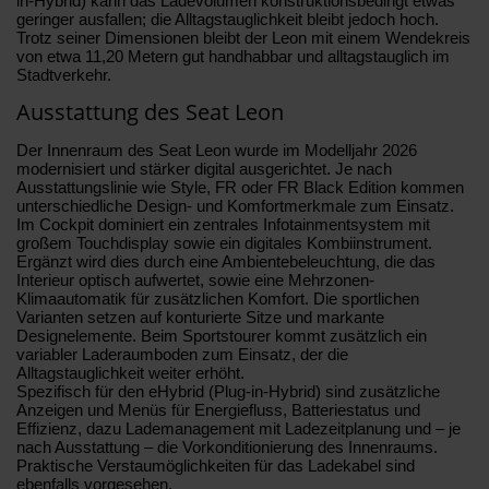
in-Hybrid) kann das Ladevolumen konstruktionsbedingt etwas
geringer ausfallen; die Alltagstauglichkeit bleibt jedoch hoch.
Trotz seiner Dimensionen bleibt der Leon mit einem Wendekreis
von etwa 11,20 Metern gut handhabbar und alltagstauglich im
Stadtverkehr.
Ausstattung des Seat Leon
Der Innenraum des Seat Leon wurde im Modelljahr 2026
modernisiert und stärker digital ausgerichtet. Je nach
Ausstattungslinie wie Style, FR oder FR Black Edition kommen
unterschiedliche Design- und Komfortmerkmale zum Einsatz.
Im Cockpit dominiert ein zentrales Infotainmentsystem mit
großem Touchdisplay sowie ein digitales Kombiinstrument.
Ergänzt wird dies durch eine Ambientebeleuchtung, die das
Interieur optisch aufwertet, sowie eine Mehrzonen-
Klimaautomatik für zusätzlichen Komfort. Die sportlichen
Varianten setzen auf konturierte Sitze und markante
Designelemente. Beim Sportstourer kommt zusätzlich ein
variabler Laderaumboden zum Einsatz, der die
Alltagstauglichkeit weiter erhöht.
Spezifisch für den eHybrid (Plug-in-Hybrid) sind zusätzliche
Anzeigen und Menüs für Energiefluss, Batteriestatus und
Effizienz, dazu Lademanagement mit Ladezeitplanung und – je
nach Ausstattung – die Vorkonditionierung des Innenraums.
Praktische Verstaumöglichkeiten für das Ladekabel sind
ebenfalls vorgesehen.