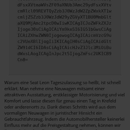
dFsxXVtmaWVsZF09aXNUb3Amc29ydFsxXVtv
cmRlcl09REVTQyZzb3J0WzJdW2ZpZWxkXT1w
cmljZSZzb3J0WzJdW29yZGVyXT1BU0MmbGlt
aXQ9MjAmc2tpcD0wIiwKICAgICJoZWFkZXJz
Ijoge30sCiAgICAiYm9keSI6IG51bGwsCiAg
ICAiZXhwZWN0IjogewogICAgICAicmVzcG9u
c2VUeXBlIjogIiIKICAgIH0sCiAgICAidGlt
ZW91dCI6IDAsCiAgICAicHJvZ3Jlc3MiOiBu
dWxsLAogICAgInJpc2t5IjogZmFsc2UKICB9
Cn0=
Warum eine Seat Leon Tageszulassung so heißt, ist schnell
erklärt. Man nehme eine Neuwagen mitsamt einer
attraktiven Ausstattung, erstklassiger Motorisierung und viel
Komfort und lasse diesen für genau einen Tag in Krefeld
oder anderenorts zu. Dank dieses Schritts wird aus dem
vormaligen Neuwagen in juristischer Hinsicht ein
Gebrauchtfahrzeug. Indem die Automobilhersteller keinerlei
Einfluss mehr auf die Preisgestaltung nehmen, können wir