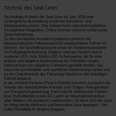
Technik des Seat Leon
Technologisch bietet der Seat Leon im Jahr 2026 eine
umfangreiche Ausstattung moderner Assistenz- und
Infotainmentsysteme. Das Infotainment unterstützt kabellose
Smartphone-Integration, Online-Dienste und eine verbesserte
Sprachsteuerung.
Zu den wichtigsten Assistenzsystemen gehören ein
teilautomatisierter Fahrassistent für entspannteres Fahren im
Verkehr, ein Spurhalteassistent sowie ein Notbremsassistent
mit Fußgängererkennung. Ergänzt wird das System durch
moderne LED- bzw. Matrix-LED-Scheinwerfer, die für eine
präzise und adaptive Ausleuchtung der Fahrbahn sorgen.
Optional kann ein adaptives Fahrwerk gewählt werden, das
zwischen komfortabler und sportlicher Abstimmung variiert und
so die Charakteristik des Fahrzeugs flexibel an den jeweiligen
Fahrstil anpasst.
In der eHybrid-Variante (Plug-in-Hybrid) kommen zusätzlich die
Vorteile des elektrifizierten Antriebs zum Tragen: Rekuperation
zur Energierückgewinnung, Fahrmodi für elektrisches Fahren
bzw. Hybridbetrieb sowie AC-Laden an Haushaltssteckdose
oder Wallbox mit planbaren Ladefenstern. So lässt sich der Leon
im Alltag häufig elektrisch und besonders leise bewegen – bei
voller Flexibilität für längere Etappen.