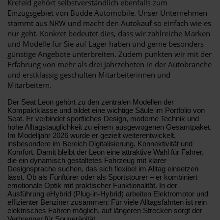
Krefeld gehört selbstverständlich ebenfalls zum
Einzugsgebiet von Budde Automobile. Unser Unternehmen
stammt aus NRW und macht den Autokauf so einfach wie es
nur geht. Konkret bedeutet dies, dass wir zahlreiche Marken
und Modelle für Sie auf Lager haben und gerne besonders
günstige Angebote unterbreiten. Zudem punkten wir mit der
Erfahrung von mehr als drei Jahrzehnten in der Autobranche
und erstklassig geschulten Mitarbeiterinnen und
Mitarbeitern.
Der Seat Leon gehört zu den zentralen Modellen der
Kompaktklasse und bildet eine wichtige Säule im Portfolio von
Seat. Er verbindet sportliches Design, moderne Technik und
hohe Alltagstauglichkeit zu einem ausgewogenen Gesamtpaket.
Im Modelljahr 2026 wurde er gezielt weiterentwickelt,
insbesondere im Bereich Digitalisierung, Konnektivität und
Komfort. Damit bleibt der Leon eine attraktive Wahl für Fahrer,
die ein dynamisch gestaltetes Fahrzeug mit klarer
Designsprache suchen, das sich flexibel im Alltag einsetzen
lässt. Ob als Fünftürer oder als Sportstourer – er kombiniert
emotionale Optik mit praktischer Funktionalität. In der
Ausführung eHybrid (Plug-in-Hybrid) arbeiten Elektromotor und
effizienter Benziner zusammen: Für viele Alltagsfahrten ist rein
elektrisches Fahren möglich, auf längeren Strecken sorgt der
Verbrenner für Souveränität.