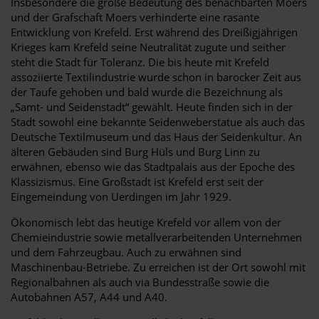
Insbesondere die große Bedeutung des benachbarten Moers
und der Grafschaft Moers verhinderte eine rasante
Entwicklung von Krefeld. Erst während des Dreißigjährigen
Krieges kam Krefeld seine Neutralität zugute und seither
steht die Stadt für Toleranz. Die bis heute mit Krefeld
assoziierte Textilindustrie wurde schon in barocker Zeit aus
der Taufe gehoben und bald wurde die Bezeichnung als
„Samt- und Seidenstadt“ gewählt. Heute finden sich in der
Stadt sowohl eine bekannte Seidenweberstatue als auch das
Deutsche Textilmuseum und das Haus der Seidenkultur. An
älteren Gebäuden sind Burg Hüls und Burg Linn zu
erwähnen, ebenso wie das Stadtpalais aus der Epoche des
Klassizismus. Eine Großstadt ist Krefeld erst seit der
Eingemeindung von Uerdingen im Jahr 1929.
Ökonomisch lebt das heutige Krefeld vor allem von der
Chemieindustrie sowie metallverarbeitenden Unternehmen
und dem Fahrzeugbau. Auch zu erwähnen sind
Maschinenbau-Betriebe. Zu erreichen ist der Ort sowohl mit
Regionalbahnen als auch via Bundesstraße sowie die
Autobahnen A57, A44 und A40.