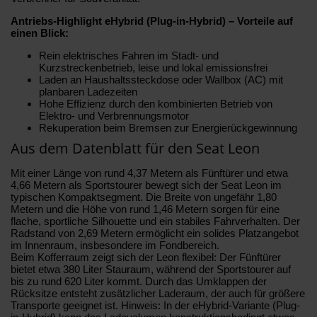
Antriebs-Highlight eHybrid (Plug-in-Hybrid) – Vorteile auf
einen Blick:
Rein elektrisches Fahren im Stadt- und
Kurzstreckenbetrieb, leise und lokal emissionsfrei
Laden an Haushaltssteckdose oder Wallbox (AC) mit
planbaren Ladezeiten
Hohe Effizienz durch den kombinierten Betrieb von
Elektro- und Verbrennungsmotor
Rekuperation beim Bremsen zur Energierückgewinnung
Aus dem Datenblatt für den Seat Leon
Mit einer Länge von rund 4,37 Metern als Fünftürer und etwa
4,66 Metern als Sportstourer bewegt sich der Seat Leon im
typischen Kompaktsegment. Die Breite von ungefähr 1,80
Metern und die Höhe von rund 1,46 Metern sorgen für eine
flache, sportliche Silhouette und ein stabiles Fahrverhalten. Der
Radstand von 2,69 Metern ermöglicht ein solides Platzangebot
im Innenraum, insbesondere im Fondbereich.
Beim Kofferraum zeigt sich der Leon flexibel: Der Fünftürer
bietet etwa 380 Liter Stauraum, während der Sportstourer auf
bis zu rund 620 Liter kommt. Durch das Umklappen der
Rücksitze entsteht zusätzlicher Laderaum, der auch für größere
Transporte geeignet ist. Hinweis: In der eHybrid-Variante (Plug-