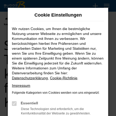
Zum
Hauptinhalt
Cookie Einstellungen
springen
Startseite
Krefeld
Seat
Seat Leon
Seat Leon Tageszulassung
kaufen, leasen, finanzieren für Krefeld
Wir nutzen Cookies, um Ihnen die bestmögliche
Nutzung unserer Webseite zu ermöglichen und unsere
Seat Leon
Kommunikation mit Ihnen zu verbessern. Wir
berücksichtigen hierbei Ihre Präferenzen und
verarbeiten Daten für Marketing und Statistiken nur,
Tageszulassung
wenn Sie uns Ihre Einwilligung geben. Wenn Sie zu
einem späteren Zeitpunkt Ihre Meinung ändern, können
Sie die Einwilligung jederzeit für die Zukunft widerrufen.
kaufen, leasen,
Weitere Informationen zum Umfang der
Datenverarbeitung finden Sie hier:
Datenschutzerklärung
,
Cookie-Richtlinie
.
finanzieren für
Impressum
Folgende Kategorien von Cookies werden von uns eingesetzt:
Krefeld
Essentiell
Diese Technologien sind erforderlich, um die
Kernfunktionalität der Webseite zu gewährleisten.