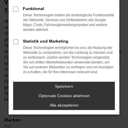
Viele gute Gründe für eine Seat Leon
Funktional
Tageszulassung in Krefeld
Diese Technologien bieten die bestmögliche Funktionalität
der Webseite. Services von Drittanbietern wie Google
Wer sich für ein neues Fahrzeug interessiert, führt nahezu
Maps, Chats, Fahrzeugbewertungssystem und weitere
unweigerlich umfassende Recherchen durch. Haben Sie
werden aktiviert.
dabei auch schon an eine Seat Leon Tageszulassung
gedacht? Wir fragen deshalb, weil es für Ihr „Unterwegs-
Statistik und Marketing
Sein“ in Krefeld kaum eine günstigere Möglichkeit für einen
Diese Technologien ermöglichen es uns, die Nutzung der
echten Neuwagen gibt. Die Seat Leon Tageszulassung ist ein
Webseite zu analysieren, um die Leistung zu messen und
Fahrzeug, das noch keinen einzigen Kilometer gefahren
zu verbessern. Zudem werden Technologien eingesetzt,
wurde und entsprechend frisch aus dem Werk stammt. Der
die von dritten Werbetreibenden verwendet werden, um
Sie auf anderen Webseiten zu verfolgen und um Anzeigen
Unterschied zu einem bestellten Neuwagen besteht darin,
zu schalten, die für Ihre Interessen relevant sind.
dass die Seat Leon Tageszulassung bereits komplett
konfiguriert ist und nur darauf wartet, von Ihnen in Krefeld
Speichern
gefahren zu werden. Und das ohne Umschweife,
Wartezeiten oder Verzögerungen, denn das Modell steht
Optionale Cookies ablehnen
bereits bei uns bereit.
Alle akzeptieren
Marken
Fiat