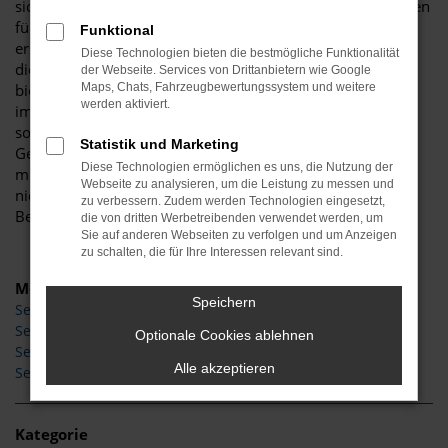
sich auf exzellente Qualität freuen. Seat steht gleichermaßen
für gelungene und emotionale Designs wie für eine
Funktional
erstklassige Verarbeitung. Unter der Motorhaube arbeiten
Diese Technologien bieten die bestmögliche Funktionalität
die Fahrzeuge hocheffizient und umweltfreundlich und
der Webseite. Services von Drittanbietern wie Google
bieten doch eine Menge an Fahrspaß. Kurzum: Seat stellt
Maps, Chats, Fahrzeugbewertungssystem und weitere
werden aktiviert.
immer eine Alternative dar. Zu haben sind die Seat bei uns
sowohl als Neuwagen oder Tageszulassung als auch als
Statistik und Marketing
Gebrauchtfahrzeuge und Jahreswagen. Die Vielfalt an
Diese Technologien ermöglichen es uns, die Nutzung der
möglichen Ausführungen steht der Fülle an Modellen in
Webseite zu analysieren, um die Leistung zu messen und
nichts nach. Keine Sorge: dank unserer kompetenten
zu verbessern. Zudem werden Technologien eingesetzt,
Beratung behalten Sie stets den Überblick.
die von dritten Werbetreibenden verwendet werden, um
Sie auf anderen Webseiten zu verfolgen und um Anzeigen
zu schalten, die für Ihre Interessen relevant sind.
Modelle
Speichern
Seat Arona
Seat Ateca
Optionale Cookies ablehnen
Seat Ibiza
Alle akzeptieren
Seat Leon
Kategorie