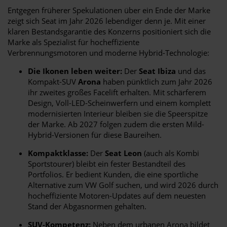
Entgegen früherer Spekulationen über ein Ende der Marke
zeigt sich Seat im Jahr 2026 lebendiger denn je. Mit einer
klaren Bestandsgarantie des Konzerns positioniert sich die
Marke als Spezialist für hocheffiziente
Verbrennungsmotoren und moderne Hybrid-Technologie:
Die Ikonen leben weiter:
Der
Seat Ibiza
und das
Kompakt-SUV
Arona
haben pünktlich zum Jahr 2026
ihr zweites großes Facelift erhalten. Mit schärferem
Design, Voll-LED-Scheinwerfern und einem komplett
modernisierten Interieur bleiben sie die Speerspitze
der Marke. Ab 2027 folgen zudem die ersten Mild-
Hybrid-Versionen für diese Baureihen.
Kompaktklasse:
Der
Seat Leon
(auch als Kombi
Sportstourer) bleibt ein fester Bestandteil des
Portfolios. Er bedient Kunden, die eine sportliche
Alternative zum VW Golf suchen, und wird 2026 durch
hocheffiziente Motoren-Updates auf dem neuesten
Stand der Abgasnormen gehalten.
SUV-Kompetenz:
Neben dem urbanen Arona bildet