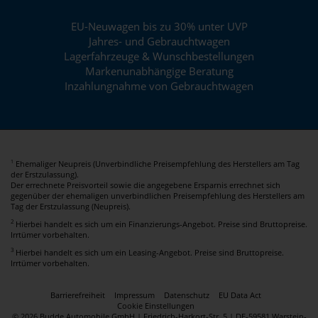
EU-Neuwagen bis zu 30% unter UVP
Jahres- und Gebrauchtwagen
Lagerfahrzeuge & Wunschbestellungen
Markenunabhängige Beratung
Inzahlungnahme von Gebrauchtwagen
Ehemaliger Neupreis (Unverbindliche Preisempfehlung des Herstellers am Tag
1
der Erstzulassung).
Der errechnete Preisvorteil sowie die angegebene Ersparnis errechnet sich
gegenüber der ehemaligen unverbindlichen Preisempfehlung des Herstellers am
Tag der Erstzulassung (Neupreis).
2
Hierbei handelt es sich um ein Finanzierungs-Angebot. Preise sind Bruttopreise.
Irrtümer vorbehalten.
3
Hierbei handelt es sich um ein Leasing-Angebot. Preise sind Bruttopreise.
Irrtümer vorbehalten.
Barrierefreiheit
Impressum
Datenschutz
EU Data Act
Cookie Einstellungen
© 2026 Budde Automobile GmbH | Friedrich-Harkort-Str. 5 | DE-59581 Warstein-