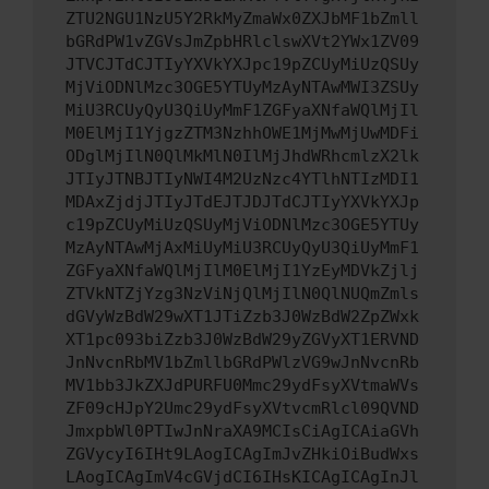
ZTU2NGU1NzU5Y2RkMyZmaWx0ZXJbMF1bZmll
bGRdPW1vZGVsJmZpbHRlclswXVt2YWx1ZV09
JTVCJTdCJTIyYXVkYXJpc19pZCUyMiUzQSUy
MjViODNlMzc3OGE5YTUyMzAyNTAwMWI3ZSUy
MiU3RCUyQyU3QiUyMmF1ZGFyaXNfaWQlMjIl
M0ElMjI1YjgzZTM3NzhhOWE1MjMwMjUwMDFi
ODglMjIlN0QlMkMlN0IlMjJhdWRhcmlzX2lk
JTIyJTNBJTIyNWI4M2UzNzc4YTlhNTIzMDI1
MDAxZjdjJTIyJTdEJTJDJTdCJTIyYXVkYXJp
c19pZCUyMiUzQSUyMjViODNlMzc3OGE5YTUy
MzAyNTAwMjAxMiUyMiU3RCUyQyU3QiUyMmF1
ZGFyaXNfaWQlMjIlM0ElMjI1YzEyMDVkZjlj
ZTVkNTZjYzg3NzViNjQlMjIlN0QlNUQmZmls
dGVyWzBdW29wXT1JTiZzb3J0WzBdW2ZpZWxk
XT1pc093biZzb3J0WzBdW29yZGVyXT1ERVND
JnNvcnRbMV1bZmllbGRdPWlzVG9wJnNvcnRb
MV1bb3JkZXJdPURFU0Mmc29ydFsyXVtmaWVs
ZF09cHJpY2Umc29ydFsyXVtvcmRlcl09QVND
JmxpbWl0PTIwJnNraXA9MCIsCiAgICAiaGVh
ZGVycyI6IHt9LAogICAgImJvZHkiOiBudWxs
LAogICAgImV4cGVjdCI6IHsKICAgICAgInJl