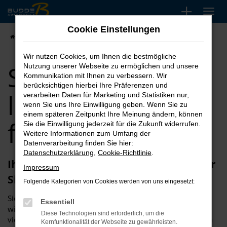
Zum
Hauptinhalt
Cookie Einstellungen
springen
Startseite
Seat kaufen, leasen oder finanzieren
Wir nutzen Cookies, um Ihnen die bestmögliche
Seat kaufen,
Nutzung unserer Webseite zu ermöglichen und unsere
Kommunikation mit Ihnen zu verbessern. Wir
berücksichtigen hierbei Ihre Präferenzen und
leasen oder
verarbeiten Daten für Marketing und Statistiken nur,
wenn Sie uns Ihre Einwilligung geben. Wenn Sie zu
einem späteren Zeitpunkt Ihre Meinung ändern, können
finanzieren
Sie die Einwilligung jederzeit für die Zukunft widerrufen.
Weitere Informationen zum Umfang der
Datenverarbeitung finden Sie hier:
Datenschutzerklärung
,
Cookie-Richtlinie
.
Ihr Seat steht bei Budde Automobile für
Impressum
Sie bereit
Folgende Kategorien von Cookies werden von uns eingesetzt:
Sie stehen vor dem Kauf eines neuen Autos? Dann bringen
Essentiell
wir den Hersteller Seat ins Spiel. Sie werden staunen, wie
Diese Technologien sind erforderlich, um die
vielseitig die Fahrzeuge dieses Autobauers sind und dürfen
Kernfunktionalität der Webseite zu gewährleisten.