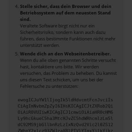
Stelle sicher, dass dein Browser und dein
Betriebssystem auf dem neuesten Stand
sind.
Veraltete Software birgt nicht nur ein
Sicherheitsrisiko, sondern kann auch dazu
führen, dass bestimmte Funktionen nicht mehr
unterstützt werden.
Wende dich an den Webseitenbetreiber.
Wenn du alle oben genannten Schritte versucht
hast, kontaktiere uns bitte. Wir werden
versuchen, das Problem zu beheben. Du kannst
uns diesen Text schicken, um uns bei der
Fehlersuche zu unterstützen:
ewogICJuYW1lIjogIk5ldHdvcmtFcnJvciIs
CiAgImNvbmZpZyI6IHsKICAgICJtZXRob2Qi
OiAiR0VUIiwKICAgICJ1cmwiOiAiaHR0cHM6
Ly9hcGkueC5ha3MtcHJvZC5hdWRhcmlzLm5l
dC92MS9jbGllbnRzLzIxNzQvd2Vic2l0ZS12
ZWhpY2xlcz93ZWJzaXRlPTVlYTgxYjlkYjkz