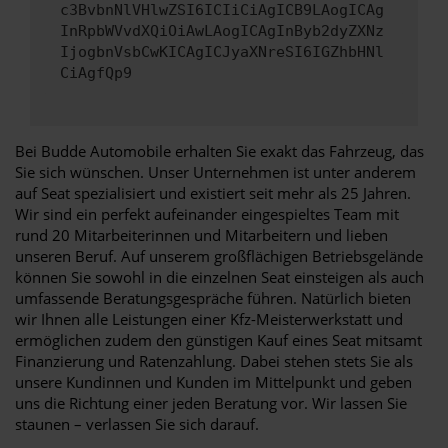
c3BvbnNlVHlwZSI6ICIiCiAgICB9LAogICAg
InRpbWVvdXQiOiAwLAogICAgInByb2dyZXNz
IjogbnVsbCwKICAgICJyaXNreSI6IGZhbHNl
CiAgfQp9
Bei Budde Automobile erhalten Sie exakt das Fahrzeug, das
Sie sich wünschen. Unser Unternehmen ist unter anderem
auf Seat spezialisiert und existiert seit mehr als 25 Jahren.
Wir sind ein perfekt aufeinander eingespieltes Team mit
rund 20 Mitarbeiterinnen und Mitarbeitern und lieben
unseren Beruf. Auf unserem großflächigen Betriebsgelände
können Sie sowohl in die einzelnen Seat einsteigen als auch
umfassende Beratungsgespräche führen. Natürlich bieten
wir Ihnen alle Leistungen einer Kfz-Meisterwerkstatt und
ermöglichen zudem den günstigen Kauf eines Seat mitsamt
Finanzierung und Ratenzahlung. Dabei stehen stets Sie als
unsere Kundinnen und Kunden im Mittelpunkt und geben
uns die Richtung einer jeden Beratung vor. Wir lassen Sie
staunen – verlassen Sie sich darauf.