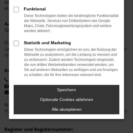
Inhaltlich verantwortlich: Carsten Budde, Geschäftsführer
(Adresse wie oben, Diensteanbieter)
Funktional
Diese Technologien bieten die bestmögliche Funktionalität
der Webseite. Services von Drittanbietern wie Google
Audiovisuelle Mediendienste:
Maps, Chats, Fahrzeugbewertungssystem und weitere
Sitzland: Deutschland.
werden aktiviert.
Zuständige Regulierungs-, bzw. Aufsichtsbehörde:
Statistik und Marketing
Landesanstalt für Medien NRW,
https://www.medienanstalt-
Diese Technologien ermöglichen es uns, die Nutzung der
nrw.de/
Webseite zu analysieren, um die Leistung zu messen und
zu verbessern. Zudem werden Technologien eingesetzt,
die von dritten Werbetreibenden verwendet werden, um
Kontakt:
Sie auf anderen Webseiten zu verfolgen und um Anzeigen
zu schalten, die für Ihre Interessen relevant sind.
+49 (0) 2902 9780 -0
+49 (0) 2902 9780 -29
Speichern
info@buddeautomobile.de
Optionale Cookies ablehnen
Kontaktformular:
Alle akzeptieren
https://www.buddeautomobile.de/kontakt-oeffnungszeiten/
Register und Registernummer: