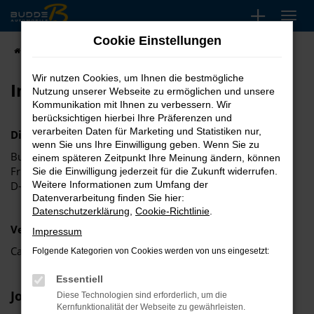
Zum
Hauptinhalt
Cookie Einstellungen
springen
Startseite
Impressum
Wir nutzen Cookies, um Ihnen die bestmögliche
Impressum
Nutzung unserer Webseite zu ermöglichen und unsere
Kommunikation mit Ihnen zu verbessern. Wir
berücksichtigen hierbei Ihre Präferenzen und
verarbeiten Daten für Marketing und Statistiken nur,
Diensteanbieter:
wenn Sie uns Ihre Einwilligung geben. Wenn Sie zu
Budde Automobile GmbH
einem späteren Zeitpunkt Ihre Meinung ändern, können
Friedrich-Harkort-Str. 5
Sie die Einwilligung jederzeit für die Zukunft widerrufen.
D-59581 Warstein-Belecke
Weitere Informationen zum Umfang der
Datenverarbeitung finden Sie hier:
Datenschutzerklärung
,
Cookie-Richtlinie
.
Vertretungsberechtigte Person:
Impressum
Carsten Budde, Geschäftsführer
Folgende Kategorien von Cookies werden von uns eingesetzt:
Essentiell
Journalistisch-redaktionelle Angebote:
Diese Technologien sind erforderlich, um die
Kernfunktionalität der Webseite zu gewährleisten.