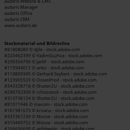
audaris Website & CMS
audaris Manager
audaris Office
audaris CRM
www.audaris.de
Stockmaterial und Bildrechte
#81808080 © djile - stock.adobe.com
#220462399 © VadimGuzhva - stock.adobe.com
#250354790 © JackF - stock.adobe.com
#115944017 © anko - stock.adobe.com
#119809345 © Gerhard Seybert - stock.adobe.com
#123905533 © OceanProd - stock.adobe.com
#343328718 © Shutter2U - stock.adobe.com
#290793309 © rcfotostock - stock.adobe.com
#313738124 © Shutter2U - stock.adobe.com
#81071946 © maxsim - stock.adobe.com
#161981673 © krisana - stock.adobe.com
#337367239 © Moose - stock.adobe.com
#310449752 © Moose - stock.adobe.com
#166656690 © apfelweile - stock.adobe.com