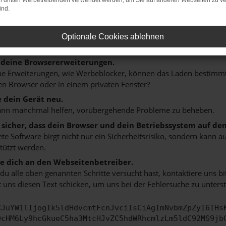
on dritten Werbetreibenden verwendet werden, um Sie auf anderen Webseiten zu ve
n ist ein Fehler aufgetreten.
ind.
 ein paar Tipps, die dir helfen können:
rüfe deine Firewall und deine Internetverbindung.
Optionale Cookies ablehnen
 andere Webseiten, zum Beispiel deine Suchmaschine?
 deine Browsererweiterungen.
 Erweiterungen, wie Werbeblocker, können das Laden bestimmter 
n Browser oder in einem privaten Fenster?
e dein Gerät neu.
ann manchmal helfen, vorübergehende Probleme zu beheben.
e sicher, dass dein Browser und dein Betriebssystem auf de
ete Software birgt nicht nur ein Sicherheitsrisiko, sondern kann
tützt werden.
 dich an den Webseitenbetreiber.
u alle oben genannten Schritte versucht hast, kontaktiere uns 
 uns diesen Text schicken, um uns bei der Fehlersuche zu unterst
CJuYW1lIjogIk5ldHdvcmtFcnJvciIsCiAgImNvbmZpZyI6IHs
0cHM6Ly9hcGkueC5ha3MtcHJvZC5hdWRhcmlzLm5ldC92MS9jb