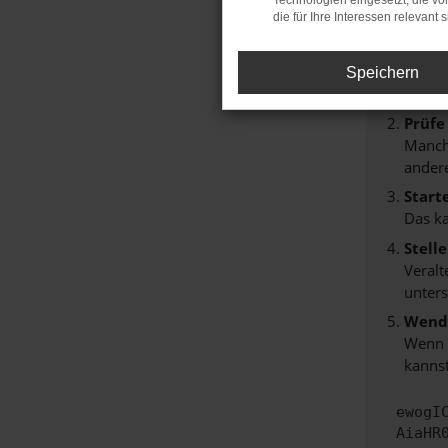
Technologien eingesetzt, die v
Beim Lade
die für Ihre Interessen relevant s
Hier sind
Überp
Speichern
Laden
Prüfe
Manche
andere
Start
Das k
Stell
Veralt
unters
Wende
Wenn d
kannst
ewogI
AiaHR