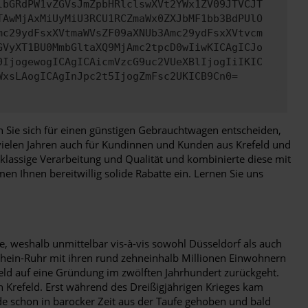
lbGRdPW1vZGVsJmZpbHRlclswXVt2YWx1ZV09JTVCJT
TAwMjAxMiUyMiU3RCU1RCZmaWx0ZXJbMF1bb3BdPUlO
mc29ydFsxXVtmaWVsZF09aXNUb3Amc29ydFsxXVtvcm
GVyXT1BU0MmbGltaXQ9MjAmc2tpcD0wIiwKICAgICJo
0IjogewogICAgICAicmVzcG9uc2VUeXBlIjogIiIKIC
WxsLAogICAgInJpc2t5IjogZmFsc2UKICB9Cn0=
enn Sie sich für einen günstigen Gebrauchtwagen entscheiden,
 vielen Jahren auch für Kundinnen und Kunden aus Krefeld und
klassige Verarbeitung und Qualität und kombinierte diese mit
en Ihnen bereitwillig solide Rabatte ein. Lernen Sie uns
te, weshalb unmittelbar vis-à-vis sowohl Düsseldorf als auch
n Rhein-Ruhr mit ihren rund zehneinhalb Millionen Einwohnern
feld auf eine Gründung im zwölften Jahrhundert zurückgeht.
 Krefeld. Erst während des Dreißigjährigen Krieges kam
wurde schon in barocker Zeit aus der Taufe gehoben und bald