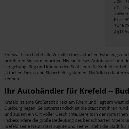
aXRlP
dCJTI
JnNvc
Rlcl0
ZWFkZ
AgIH0
Ein Seat Leon bietet alle Vorteile eines aktuellen Fahrzeugs un
profitieren Sie vom enormen Niveau dieses Autobauers und des
Umgebung tätig und können den Seat Leon für Krefeld vorbehalt
aktuellen Extras und Sicherheitssystemen. Natürlich erläutern 
kennen.
Ihr Autohändler für Krefeld -- B
Krefeld ist eine Großstadt direkt am Rhein und liegt am westli
Duisburg liegen. Selbstverständlich ist die Stadt mit ihren r
und zudem ein Ort voller Geschichte. Bereits in der römischen
Insbesondere die große Bedeutung des benachbarten Moers und
Krefeld seine Neutralität zugute und seither steht die Stadt fü