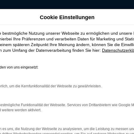
Cookie Einstellungen
ld
ie bestmögliche Nutzung unserer Webseite zu ermöglichen und unsere
leasen, finanzieren 
hierbei Ihre Präferenzen und verarbeiten Daten für Marketing und Stati
einem späteren Zeitpunkt Ihre Meinung ändern, können Sie die Einwillig
en zum Umfang der Datenverarbeitung finden Sie hier:
Datenschutzerkl
efeld
en von uns eingesetzt:
ganz sicher das passende Fahrzeug für Sie. Der Vorteil dieses Mod
ne herausragende Ausstattung und eine enorme Effizienz hinsich
rlich, um die Kernfunktionalität der Webseite zu gewährleisten.
ort sowie als Gebraucht- oder Jahreswagen. Entsprechend haben 
beraten Sie gerne und stehen Ihnen für all Ihre Fragen Rede und A
estmögliche Funktionalität der Webseite. Services von Drittanbietern wie Google 
eitere werden aktiviert.
r: Network Error
 es uns, die Nutzung der Webseite zu analysieren, um die Leistung zu messen u