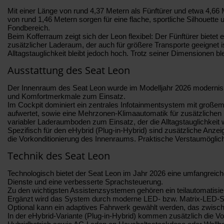
Mit einer Länge von rund 4,37 Metern als Fünftürer und etwa 4,66
von rund 1,46 Metern sorgen für eine flache, sportliche Silhouett
Fondbereich.
Beim Kofferraum zeigt sich der Leon flexibel: Der Fünftürer biete
zusätzlicher Laderaum, der auch für größere Transporte geeignet i
Alltagstauglichkeit bleibt jedoch hoch. Trotz seiner Dimensionen 
Ausstattung des Seat Leon
Der Innenraum des Seat Leon wurde im Modelljahr 2026 modernisier
und Komfortmerkmale zum Einsatz.
Im Cockpit dominiert ein zentrales Infotainmentsystem mit großem 
aufwertet, sowie eine Mehrzonen-Klimaautomatik für zusätzlichen 
variabler Laderaumboden zum Einsatz, der die Alltagstauglichkeit w
Spezifisch für den eHybrid (Plug-in-Hybrid) sind zusätzliche Anz
die Vorkonditionierung des Innenraums. Praktische Verstaumöglich
Technik des Seat Leon
Technologisch bietet der Seat Leon im Jahr 2026 eine umfangreich
Dienste und eine verbesserte Sprachsteuerung.
Zu den wichtigsten Assistenzsystemen gehören ein teilautomatisie
Ergänzt wird das System durch moderne LED- bzw. Matrix-LED-Sch
Optional kann ein adaptives Fahrwerk gewählt werden, das zwischen
In der eHybrid-Variante (Plug-in-Hybrid) kommen zusätzlich die Vo