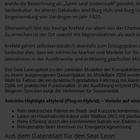
wurde die Bezeichnung als „Samt- und Seidenstadt“ gewählt. H
Seidenkultur. An älteren Gebäuden sind Burg Hüls und Burg Lin
Eingemeindung von Uerdingen im Jahr 1929.
Ökonomisch lebt das heutige Krefeld vor allem von der Chem
Zu erreichen ist der Ort sowohl mit Regionalbahnen als auch
Krefeld gehört selbstverständlich ebenfalls zum Einzugsgebi
bedeutet dies, dass wir zahlreiche Marken und Modelle für Si
Jahrzehnten in der Autobranche und erstklassig geschulten Mit
Der Seat Leon gehört zu den zentralen Modellen der Kompaktklasse 
zu einem ausgewogenen Gesamtpaket. Im Modelljahr 2026 wurde er ge
Wahl für Fahrer, die ein dynamisch gestaltetes Fahrzeug mit klarer
Optik mit praktischer Funktionalität. In der Ausführung eHybrid (Pl
längeren Strecken sorgt der Verbrenner für Souveränität.
Antriebs-Highlight eHybrid (Plug-in-Hybrid) – Vorteile auf eine
Rein elektrisches Fahren im Stadt- und Kurzstreckenbetrieb, 
Laden an Haushaltssteckdose oder Wallbox (AC) mit planba
Hohe Effizienz durch den kombinierten Betrieb von Elektro
Rekuperation beim Bremsen zur Energierückgewinnung
Aus dem Datenblatt für den Seat Leon