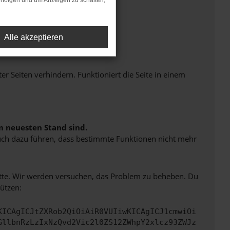
rfolgen und um Anzeigen zu schalten,
Alle akzeptieren
Seiten verhindern. Funktioniert die Seite in einem
m neuesten Stand sind.
 auch dazu führen, dass bestimmte Funktionen nicht mehr
bitte. Wir werden versuchen, das Problem zu beheben. Du
ützen:
KICAgICJtZXRob2QiOiAiR0VUIiwKICAgICJ1cmwiOi
GllbnRzLzIxNzQvd2Vic2l0ZS12ZWhpY2xlcz93ZWJz