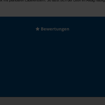
t planbaren Ladefenstern. So lässt sich der Leon im Alltag häufig el
Bewertungen