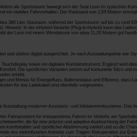
 Metern als Sportstourer bewegt sich der Seat Leon im typischen Ko
e und ein stabiles Fahrverhalten. Der Radstand von 2,69 Metern ermög
t etwa 380 Liter Stauraum, während der Sportstourer auf bis zu rund
st. Hinweis: In der eHybrid-Variante (Plug-in-Hybrid) kann das Ladev
bleibt der Leon mit einem Wendekreis von etwa 11,20 Metern gut handh
t und stärker digital ausgerichtet. Je nach Ausstattungslinie wie S
Touchdisplay sowie ein digitales Kombiinstrument. Ergänzt wird dies
Komfort. Die sportlichen Varianten setzen auf konturierte Sitze und
eiter erhöht.
eigen und Menüs für Energiefluss, Batteriestatus und Effizienz, dazu
keiten für das Ladekabel sind ebenfalls vorgesehen.
e Ausstattung moderner Assistenz- und Infotainmentsysteme. Das Inf
rter Fahrassistent für entspannteres Fahren im Verkehr, ein Spurha
einwerfer, die für eine präzise und adaptive Ausleuchtung der Fahr
 komfortabler und sportlicher Abstimmung variiert und so die Charakt
rteile des elektrifizierten Antriebs zum Tragen: Rekuperation zur En