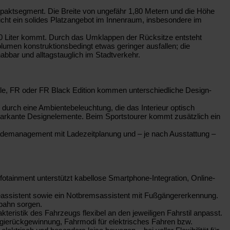
mpaktsegment. Die Breite von ungefähr 1,80 Metern und die Höhe
licht ein solides Platzangebot im Innenraum, insbesondere im
 620 Liter kommt. Durch das Umklappen der Rücksitze entsteht
olumen konstruktionsbedingt etwas geringer ausfallen; die
abbar und alltagstauglich im Stadtverkehr.
tyle, FR oder FR Black Edition kommen unterschiedliche Design-
 durch eine Ambientebeleuchtung, die das Interieur optisch
 markante Designelemente. Beim Sportstourer kommt zusätzlich ein
 Lademanagement mit Ladezeitplanung und – je nach Ausstattung –
otainment unterstützt kabellose Smartphone-Integration, Online-
lteassistent sowie ein Notbremsassistent mit Fußgängererkennung.
bahn sorgen.
eristik des Fahrzeugs flexibel an den jeweiligen Fahrstil anpasst.
ergierückgewinnung, Fahrmodi für elektrisches Fahren bzw.