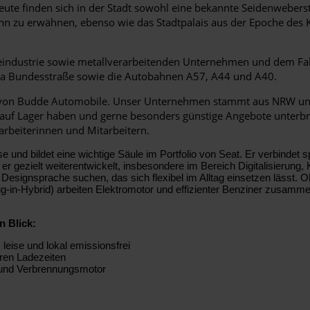
eute finden sich in der Stadt sowohl eine bekannte Seidenweber
n zu erwähnen, ebenso wie das Stadtpalais aus der Epoche des Klas
ieindustrie sowie metallverarbeitenden Unternehmen und dem F
 via Bundesstraße sowie die Autobahnen A57, A44 und A40.
et von Budde Automobile. Unser Unternehmen stammt aus NRW und
e auf Lager haben und gerne besonders günstige Angebote unterbr
arbeiterinnen und Mitarbeitern.
und bildet eine wichtige Säule im Portfolio von Seat. Er verbindet s
zielt weiterentwickelt, insbesondere im Bereich Digitalisierung, Kon
 Designsprache suchen, das sich flexibel im Alltag einsetzen lässt. O
ug-in-Hybrid) arbeiten Elektromotor und effizienter Benziner zusammen:
n Blick:
leise und lokal emissionsfrei
ren Ladezeiten
- und Verbrennungsmotor