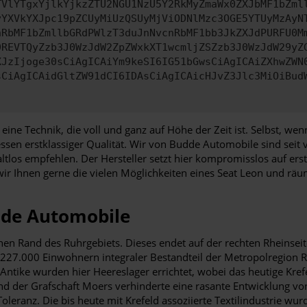
TVlYTgxYjlkYjkzZTU2NGU1NzU5Y2RkMyZmaWx0ZXJbMF1bZml
yYXVkYXJpc19pZCUyMiUzQSUyMjViODNlMzc3OGE5YTUyMzAyN
nRbMF1bZmllbGRdPWlzT3duJnNvcnRbMF1bb3JkZXJdPURFU0M
9REVTQyZzb3J0WzJdW2ZpZWxkXT1wcmljZSZzb3J0WzJdW29yZ
XJzIjoge30sCiAgICAiYm9keSI6IG51bGwsCiAgICAiZXhwZWN
sCiAgICAidGltZW91dCI6IDAsCiAgICAicHJvZ3Jlc3MiOiBud
d eine Technik, die voll und ganz auf Höhe der Zeit ist. Selbst, w
sen erstklassiger Qualität. Wir von Budde Automobile sind seit
los empfehlen. Der Hersteller setzt hier kompromisslos auf erst
wir Ihnen gerne die vielen Möglichkeiten eines Seat Leon und räum
udde Automobile
chen Rand des Ruhrgebiets. Dieses endet auf der rechten Rheinsei
und 227.000 Einwohnern integraler Bestandteil der Metropolregio
 Antike wurden hier Heereslager errichtet, wobei das heutige Kre
 der Grafschaft Moers verhinderte eine rasante Entwicklung von
r Toleranz. Die bis heute mit Krefeld assoziierte Textilindustrie 