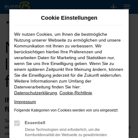
Zum
Hauptinhalt
Cookie Einstellungen
springen
Startseite
Nissan kaufen, leasen oder finanzieren
Wir nutzen Cookies, um Ihnen die bestmögliche
Nissan kaufen,
Nutzung unserer Webseite zu ermöglichen und unsere
Kommunikation mit Ihnen zu verbessern. Wir
berücksichtigen hierbei Ihre Präferenzen und
leasen oder
verarbeiten Daten für Marketing und Statistiken nur,
wenn Sie uns Ihre Einwilligung geben. Wenn Sie zu
einem späteren Zeitpunkt Ihre Meinung ändern, können
finanzieren
Sie die Einwilligung jederzeit für die Zukunft widerrufen.
Weitere Informationen zum Umfang der
Datenverarbeitung finden Sie hier:
Datenschutzerklärung
,
Cookie-Richtlinie
.
Ihr Nissan steht bei Budde Automobile
Impressum
für Sie bereit
Folgende Kategorien von Cookies werden von uns eingesetzt:
Sie stehen vor dem Kauf eines neuen Autos? Dann bringen
Essentiell
wir den Hersteller Nissan ins Spiel. Sie werden staunen, wie
Diese Technologien sind erforderlich, um die
vielseitig die Fahrzeuge dieses Autobauers sind und dürfen
Kernfunktionalität der Webseite zu gewährleisten.