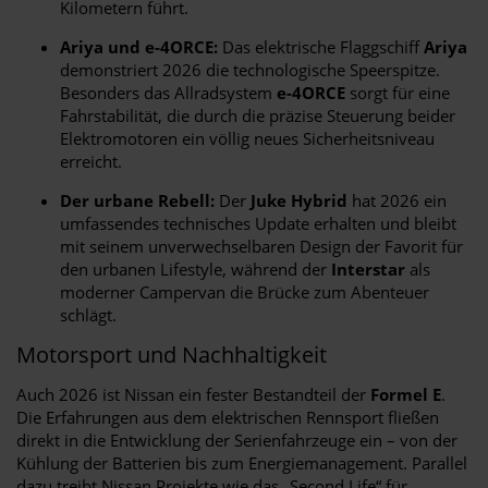
Kilometern führt.
Ariya und e-4ORCE:
Das elektrische Flaggschiff
Ariya
demonstriert 2026 die technologische Speerspitze.
Besonders das Allradsystem
e-4ORCE
sorgt für eine
Fahrstabilität, die durch die präzise Steuerung beider
Elektromotoren ein völlig neues Sicherheitsniveau
erreicht.
Der urbane Rebell:
Der
Juke Hybrid
hat 2026 ein
umfassendes technisches Update erhalten und bleibt
mit seinem unverwechselbaren Design der Favorit für
den urbanen Lifestyle, während der
Interstar
als
moderner Campervan die Brücke zum Abenteuer
schlägt.
Motorsport und Nachhaltigkeit
Auch 2026 ist Nissan ein fester Bestandteil der
Formel E
.
Die Erfahrungen aus dem elektrischen Rennsport fließen
direkt in die Entwicklung der Serienfahrzeuge ein – von der
Kühlung der Batterien bis zum Energiemanagement. Parallel
dazu treibt Nissan Projekte wie das „Second Life“ für