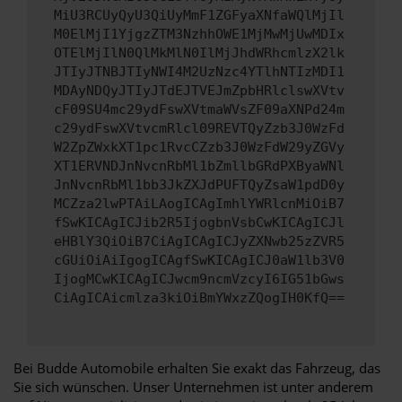
MiU3RCUyQyU3QiUyMmF1ZGFyaXNfaWQlMjIl
M0ElMjI1YjgzZTM3NzhhOWE1MjMwMjUwMDIx
OTElMjIlN0QlMkMlN0IlMjJhdWRhcmlzX2lk
JTIyJTNBJTIyNWI4M2UzNzc4YTlhNTIzMDI1
MDAyNDQyJTIyJTdEJTVEJmZpbHRlclswXVtv
cF09SU4mc29ydFswXVtmaWVsZF09aXNPd24m
c29ydFswXVtvcmRlcl09REVTQyZzb3J0WzFd
W2ZpZWxkXT1pc1RvcCZzb3J0WzFdW29yZGVy
XT1ERVNDJnNvcnRbMl1bZmllbGRdPXByaWNl
JnNvcnRbMl1bb3JkZXJdPUFTQyZsaW1pdD0y
MCZza2lwPTAiLAogICAgImhlYWRlcnMiOiB7
fSwKICAgICJib2R5IjogbnVsbCwKICAgICJl
eHBlY3QiOiB7CiAgICAgICJyZXNwb25zZVR5
cGUiOiAiIgogICAgfSwKICAgICJ0aW1lb3V0
IjogMCwKICAgICJwcm9ncmVzcyI6IG51bGws
CiAgICAicmlza3kiOiBmYWxzZQogIH0KfQ==
Bei Budde Automobile erhalten Sie exakt das Fahrzeug, das
Sie sich wünschen. Unser Unternehmen ist unter anderem