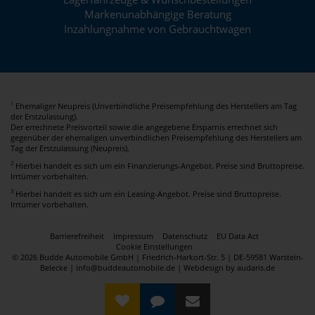
Markenunabhängige Beratung
Inzahlungnahme von Gebrauchtwagen
Ehemaliger Neupreis (Unverbindliche Preisempfehlung des Herstellers am Tag
1
der Erstzulassung).
Der errechnete Preisvorteil sowie die angegebene Ersparnis errechnet sich
gegenüber der ehemaligen unverbindlichen Preisempfehlung des Herstellers am
Tag der Erstzulassung (Neupreis).
2
Hierbei handelt es sich um ein Finanzierungs-Angebot. Preise sind Bruttopreise.
Irrtümer vorbehalten.
3
Hierbei handelt es sich um ein Leasing-Angebot. Preise sind Bruttopreise.
Irrtümer vorbehalten.
Barrierefreiheit
Impressum
Datenschutz
EU Data Act
Cookie Einstellungen
© 2026 Budde Automobile GmbH | Friedrich-Harkort-Str. 5 | DE-59581 Warstein-
Belecke | info@buddeautomobile.de |
Webdesign by audaris.de