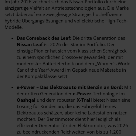
Im Jahr 2026 zeichnet sich das Nissan-Portfolio durch eine
einzigartige Vielfalt an Antriebstechnologien aus. Die Marke
setzt dabei auf eine zweigleisige Strategie: hocheffiziente
hybride Übergangslösungen und vollelektrische High-Tech-
Modelle.
Das Comeback des Leaf:
Die dritte Generation des
Nissan Leaf
ist 2026 der Star im Portfolio. Der
einstige Pionier hat sich vom klassischen Schrägheck
zu einem sportlichen Crossover gewandelt, der mit
modernster Batterietechnik und dem „Women’s World
Car of the Year“-Award im Gepäck neue Maßstäbe in
der Kompaktklasse setzt.
e-Power – Das Elektroauto mit Benzin an Bord:
Mit
der dritten Generation der
e-Power
-Technologie im
Qashqai
und dem robusten
X-Trail
bietet Nissan eine
Lösung für Kunden an, die das Fahrgefühl eines
Elektroautos schätzen, aber keine Ladestation nutzen
möchten. Der Benzinmotor dient hier lediglich als
effizienter Generator für den Elektromotor, was 2026
zu beeindruckenden Reichweiten von bis zu 1.200