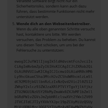
Veraltete Software birgt nicht nur ein
Sicherheitsrisiko, sondern kann auch dazu
führen, dass bestimmte Funktionen nicht mehr
unterstützt werden.
Wende dich an den Webseitenbetreiber.
Wenn du alle oben genannten Schritte versucht
hast, kontaktiere uns bitte. Wir werden
versuchen, das Problem zu beheben. Du kannst
uns diesen Text schicken, um uns bei der
Fehlersuche zu unterstützen:
ewogICJuYW1lIjogIk5ldHdvcmtFcnJvciIs
CiAgImNvbmZpZyI6IHsKICAgICJtZXRob2Qi
OiAiR0VUIiwKICAgICJ1cmwiOiAiaHR0cHM6
Ly9hcGkueC5ha3MtcHJvZC5hdWRhcmlzLm5l
dC92MS9jbGllbnRzLzIxNzQvd2Vic2l0ZS12
ZWhpY2xlcz93ZWJzaXRlPTVlYTgxYjlkYjkz
ZTU2NGU1NzU5Y2RkMyZmaWx0ZXJbMF1bZmll
bGRdPW1vZGVsJmZpbHRlclswXVt2YWx1ZV09
JTVCJTdCJTIyYXVkYXJpc19pZCUyMiUzQSUy
MjViODNlMzc3OGE5YTUyMzAyNTAwMWZhYyUy