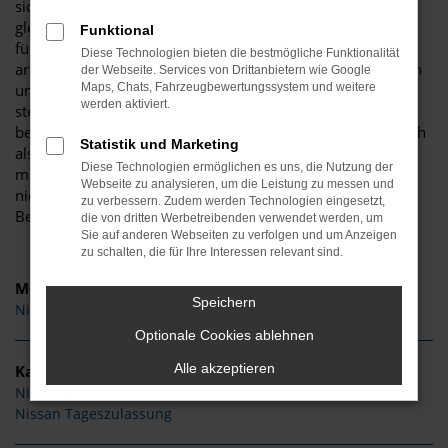
sich auf exzellente Qualität freuen. Nissan steht
gleichermaßen für gelungene und emotionale Designs wie
Funktional
für eine erstklassige Verarbeitung. Unter der Motorhaube
Diese Technologien bieten die bestmögliche Funktionalität
arbeiten die Fahrzeuge hocheffizient und umweltfreundlich
der Webseite. Services von Drittanbietern wie Google
und bieten doch eine Menge an Fahrspaß. Kurzum: Nissan
Maps, Chats, Fahrzeugbewertungssystem und weitere
werden aktiviert.
stellt immer eine Alternative dar. Zu haben sind die Nissan
bei uns sowohl als Neuwagen oder Tageszulassung als auch
Statistik und Marketing
als Gebrauchtfahrzeuge und Jahreswagen. Die Vielfalt an
Diese Technologien ermöglichen es uns, die Nutzung der
möglichen Ausführungen steht der Fülle an Modellen in
Webseite zu analysieren, um die Leistung zu messen und
nichts nach. Keine Sorge: dank unserer kompetenten
zu verbessern. Zudem werden Technologien eingesetzt,
Beratung behalten Sie stets den Überblick.
die von dritten Werbetreibenden verwendet werden, um
Sie auf anderen Webseiten zu verfolgen und um Anzeigen
zu schalten, die für Ihre Interessen relevant sind.
Modelle
Speichern
Nissan Qashqai
Optionale Cookies ablehnen
Alle akzeptieren
Kategorie
Nissan Gebrauchtwagen
Nissan Tageszulassung