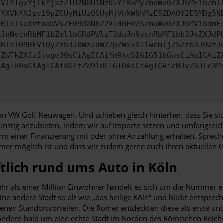
TVlYTgxYjlkYjkzZTU2NGU1NzU5Y2RkMyZmaWx0ZXJbMF1bZml
yYXVkYXJpc19pZCUyMiUzQSUyMjVhNWNhMzE5ZDA0Y2E5MDg5N
HRlclsxXVtmaWVsZF09dXNhZ2VTdGF0ZSZmaWx0ZXJbMV1bdmF
OJnNvcnRbMF1bZmllbGRdPWlzT3duJnNvcnRbMF1bb3JkZXJdP
mRlcl09REVTQyZzb3J0WzJdW2ZpZWxkXT1wcmljZSZzb3J0WzJ
oZWFkZXJzIjoge30sCiAgICAiYm9keSI6IG51bGwsCiAgICAiZ
CAgIH0sCiAgICAidGltZW91dCI6IDAsCiAgICAicHJvZ3Jlc3M
n VW Golf Neuwagen. Und schieben gleich hinterher, dass Sie sic
 günstig anzubieten, indem wir auf Importe setzen und umfangreic
rm einer Finanzierung mit oder ohne Anzahlung erhalten. Sprech
immer möglich ist und dass wir zudem gerne auch Ihren aktuelle
tlich rund ums Auto in Köln
t mehr als einer Million Einwohner handelt es sich um die Nummer
e andere Stadt so alt wie „das heilige Köln“ und blickt entspreche
en Standortvorteilen. Die Römer entdeckten diese als erste und 
sondern bald um eine echte Stadt im Norden des Römischen Reich