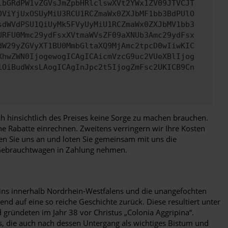
lbGRdPW1vZGVsJmZpbHRlclswXVt2YWx1ZV09JTVCJT
DViYjUxOSUyMiU3RCU1RCZmaWx0ZXJbMF1bb3BdPUlO
sdWVdPSU1QiUyMk5FVyUyMiU1RCZmaWx0ZXJbMV1bb3
URFU0Mmc29ydFsxXVtmaWVsZF09aXNUb3Amc29ydFsx
dW29yZGVyXT1BU0MmbGltaXQ9MjAmc2tpcD0wIiwKIC
XhwZWN0IjogewogICAgICAicmVzcG9uc2VUeXBlIjog
iOiBudWxsLAogICAgInJpc2t5IjogZmFsc2UKICB9Cn
h hinsichtlich des Preises keine Sorge zu machen brauchen.
he Rabatte einrechnen. Zweitens verringern wir Ihre Kosten
en Sie uns an und loten Sie gemeinsam mit uns die
n Gebrauchtwagen in Zahlung nehmen.
 eins innerhalb Nordrhein-Westfalens und die unangefochten
nd auf eine so reiche Geschichte zurück. Diese resultiert unter
gründeten im Jahr 38 vor Christus „Colonia Aggripina“.
s, die auch nach dessen Untergang als wichtiges Bistum und