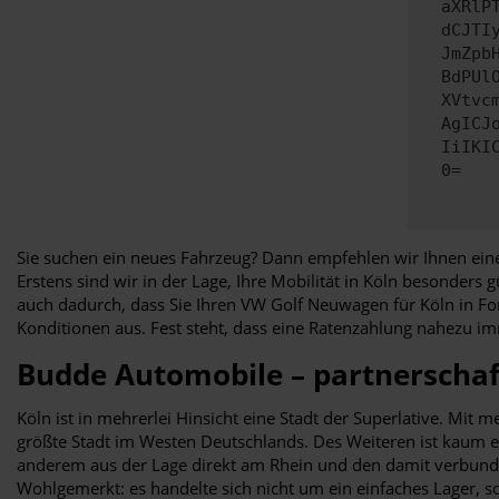
aXRlP
dCJTI
JmZpb
BdPUl
XVtvc
AgICJ
IiIKI
0=
Sie suchen ein neues Fahrzeug? Dann empfehlen wir Ihnen eine
Erstens sind wir in der Lage, Ihre Mobilität in Köln besonders
auch dadurch, dass Sie Ihren VW Golf Neuwagen für Köln in Fo
Konditionen aus. Fest steht, dass eine Ratenzahlung nahezu 
Budde Automobile – partnerschaf
Köln ist in mehrerlei Hinsicht eine Stadt der Superlative. Mi
größte Stadt im Westen Deutschlands. Des Weiteren ist kaum ein
anderem aus der Lage direkt am Rhein und den damit verbunden
Wohlgemerkt: es handelte sich nicht um ein einfaches Lager, 