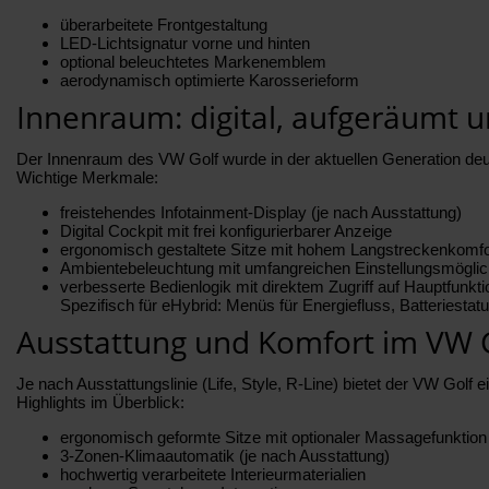
überarbeitete Frontgestaltung
LED-Lichtsignatur vorne und hinten
optional beleuchtetes Markenemblem
aerodynamisch optimierte Karosserieform
Innenraum: digital, aufgeräumt u
Der Innenraum des VW Golf wurde in der aktuellen Generation deutl
Wichtige Merkmale:
freistehendes Infotainment-Display (je nach Ausstattung)
Digital Cockpit mit frei konfigurierbarer Anzeige
ergonomisch gestaltete Sitze mit hohem Langstreckenkomfo
Ambientebeleuchtung mit umfangreichen Einstellungsmöglic
verbesserte Bedienlogik mit direktem Zugriff auf Hauptfunkt
Spezifisch für eHybrid: Menüs für Energiefluss, Batteriest
Ausstattung und Komfort im VW 
Je nach Ausstattungslinie (Life, Style, R-Line) bietet der VW Golf
Highlights im Überblick:
ergonomisch geformte Sitze mit optionaler Massagefunktion
3-Zonen-Klimaautomatik (je nach Ausstattung)
hochwertig verarbeitete Interieurmaterialien