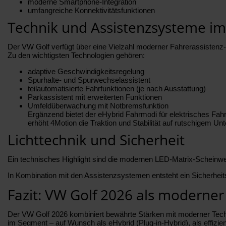
moderne Smartphone-Integration
umfangreiche Konnektivitätsfunktionen
Technik und Assistenzsysteme im
Der VW Golf verfügt über eine Vielzahl moderner Fahrerassistenz- 
Zu den wichtigsten Technologien gehören:
adaptive Geschwindigkeitsregelung
Spurhalte- und Spurwechselassistent
teilautomatisierte Fahrfunktionen (je nach Ausstattung)
Parkassistent mit erweiterten Funktionen
Umfeldüberwachung mit Notbremsfunktion
Ergänzend bietet der eHybrid Fahrmodi für elektrisches Fah
erhöht 4Motion die Traktion und Stabilität auf rutschigem Un
Lichttechnik und Sicherheit
Ein technisches Highlight sind die modernen LED-Matrix-Scheinwerf
In Kombination mit den Assistenzsystemen entsteht ein Sicherhei
Fazit: VW Golf 2026 als moderne
Der VW Golf 2026 kombiniert bewährte Stärken mit moderner Techno
im Segment – auf Wunsch als eHybrid (Plug-in-Hybrid), als effizien