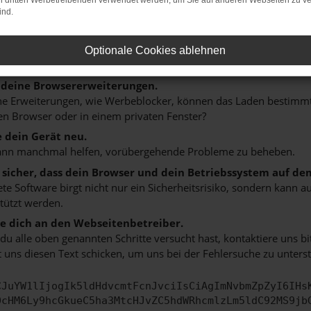
on dritten Werbetreibenden verwendet werden, um Sie auf anderen Webseiten zu ve
n ist ein Fehler aufgetreten.
ind.
 ein paar Tipps, die dir helfen können:
rüfe deine Firewall und deine Internetverbindung.
Optionale Cookies ablehnen
 andere Webseiten, zum Beispiel deine Suchmaschine?
 deine Browsererweiterungen.
 Erweiterungen, wie Werbeblocker, können das Laden bestimmter 
n Browser oder in einem privaten Fenster?
e dein Gerät neu.
ann manchmal helfen, vorübergehende Probleme zu beheben.
e sicher, dass dein Browser und dein Betriebssystem auf de
ete Software birgt nicht nur ein Sicherheitsrisiko, sondern kann
tützt werden.
 dich an den Webseitenbetreiber.
u alle oben genannten Schritte versucht hast, kontaktiere uns 
 uns diesen Text schicken, um uns bei der Fehlersuche zu unterst
CJuYW1lIjogIk5ldHdvcmtFcnJvciIsCiAgImNvbmZpZyI6IHs
0cHM6Ly9hcGkueC5ha3MtcHJvZC5hdWRhcmlzLm5ldC92MS9jb