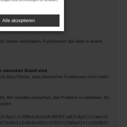
rfolgen und um Anzeigen zu schalten,
Alle akzeptieren
Seiten verhindern. Funktioniert die Seite in einem
m neuesten Stand sind.
 auch dazu führen, dass bestimmte Funktionen nicht mehr
bitte. Wir werden versuchen, das Problem zu beheben. Du
ützen:
KICAgICJtZXRob2QiOiAiR0VUIiwKICAgICJ1cmwiOi
GllbnRzLzIxNzQvd2Vic2l0ZS12ZWhpY2xlcz93ZWJz