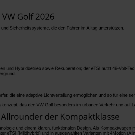
 VW Golf 2026
und Sicherheitssysteme, die den Fahrer im Alltag unterstützen.
ren und Hybridbetrieb sowie Rekuperation; der eTSI nutzt 48-Volt-Tec
tergrund.
er, die eine adaptive Lichtverteilung ermöglichen und so für eine s
tskonzept, das den VW Golf besonders im urbanen Verkehr und auf La
r Allrounder der Kompaktklasse
logie und einem klaren, funktionalen Design. Als Kompaktwagen mit h
ter eTSI (Mildhybrid) und in ausgewählten Varianten mit 4Motion (All