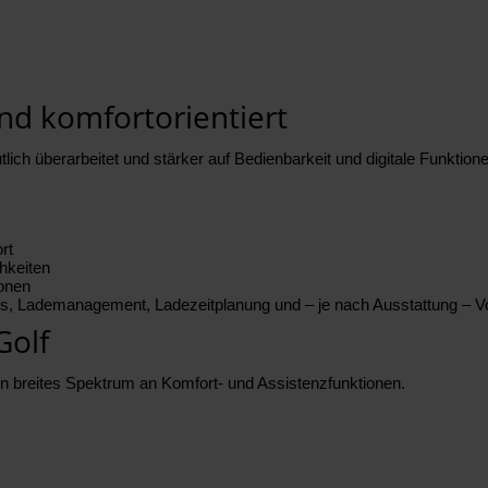
nd komfortorientiert
ich überarbeitet und stärker auf Bedienbarkeit und digitale Funktione
rt
hkeiten
ionen
atus, Lademanagement, Ladezeitplanung und – je nach Ausstattung – Vo
Golf
 ein breites Spektrum an Komfort- und Assistenzfunktionen.