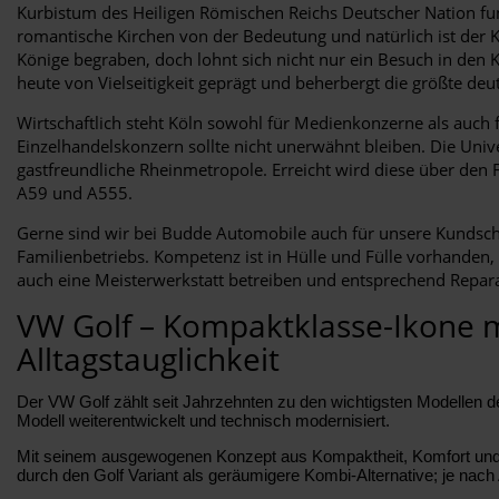
Kurbistum des Heiligen Römischen Reichs Deutscher Nation fun
romantische Kirchen von der Bedeutung und natürlich ist der 
Könige begraben, doch lohnt sich nicht nur ein Besuch in den 
heute von Vielseitigkeit geprägt und beherbergt die größte de
Wirtschaftlich steht Köln sowohl für Medienkonzerne als auch 
Einzelhandelskonzern sollte nicht unerwähnt bleiben. Die Unive
gastfreundliche Rheinmetropole. Erreicht wird diese über den
A59 und A555.
Gerne sind wir bei Budde Automobile auch für unsere Kundschaf
Familienbetriebs. Kompetenz ist in Hülle und Fülle vorhanden
auch eine Meisterwerkstatt betreiben und entsprechend Repara
VW Golf – Kompaktklasse-Ikone 
Alltagstauglichkeit
Der VW Golf zählt seit Jahrzehnten zu den wichtigsten Modellen de
Modell weiterentwickelt und technisch modernisiert.
Mit seinem ausgewogenen Konzept aus Kompaktheit, Komfort und Allt
durch den Golf Variant als geräumigere Kombi-Alternative; je nach