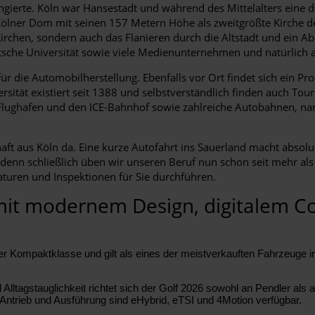
gierte. Köln war Hansestadt und während des Mittelalters eine 
Kölner Dom mit seinen 157 Metern Höhe als zweitgrößte Kirche de
Kirchen, sondern auch das Flanieren durch die Altstadt und ein A
utsche Universität sowie viele Medienunternehmen und natürlich a
für die Automobilherstellung. Ebenfalls vor Ort findet sich ein P
rsität existiert seit 1388 und selbstverständlich finden auch To
 Flughafen und den ICE-Bahnhof sowie zahlreiche Autobahnen, na
t aus Köln da. Eine kurze Autofahrt ins Sauerland macht absolut
, denn schließlich üben wir unseren Beruf nun schon seit mehr a
turen und Inspektionen für Sie durchführen.
mit modernem Design, digitalem C
r Kompaktklasse und gilt als eines der meistverkauften Fahrzeuge in 
agstauglichkeit richtet sich der Golf 2026 sowohl an Pendler als auc
 Antrieb und Ausführung sind eHybrid, eTSI und 4Motion verfügbar.