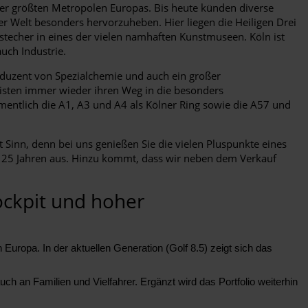
der größten Metropolen Europas. Bis heute künden diverse
r Welt besonders hervorzuheben. Hier liegen die Heiligen Drei
bstecher in eines der vielen namhaften Kunstmuseen. Köln ist
uch Industrie.
roduzent von Spezialchemie und auch ein großer
uristen immer wieder ihren Weg in die besonders
mentlich die A1, A3 und A4 als Kölner Ring sowie die A57 und
 Sinn, denn bei uns genießen Sie die vielen Pluspunkte eines
ls 25 Jahren aus. Hinzu kommt, dass wir neben dem Verkauf
ockpit und hoher
Europa. In der aktuellen Generation (Golf 8.5) zeigt sich das
h an Familien und Vielfahrer. Ergänzt wird das Portfolio weiterhin