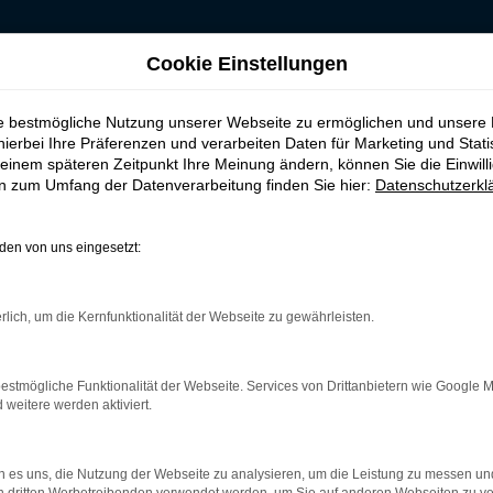
Cookie Einstellungen
h Köln
ie bestmögliche Nutzung unserer Webseite zu ermöglichen und unsere
| Lieferservice na
hierbei Ihre Präferenzen und verarbeiten Daten für Marketing und Stati
einem späteren Zeitpunkt Ihre Meinung ändern, können Sie die Einwillig
en zum Umfang der Datenverarbeitung finden Sie hier:
Datenschutzerkl
stklassigkeit für Köln
en von uns eingesetzt:
m beliebigen anderen Ort. In der aktuellen Modellgeneration ist 
. Wir von Budde Automobile bieten Ihnen sowohl VW Golf Neuwag
rlich, um die Kernfunktionalität der Webseite zu gewährleisten.
striche hinzunehmen und steigen zu einem spürbar niedrigeren Pre
ch und erläutern Ihnen alle Pluspunkte, die ein VW Golf Neuwagen
estmögliche Funktionalität der Webseite. Services von Drittanbietern wie Google 
eitere werden aktiviert.
r: Network Error
 es uns, die Nutzung der Webseite zu analysieren, um die Leistung zu messen u