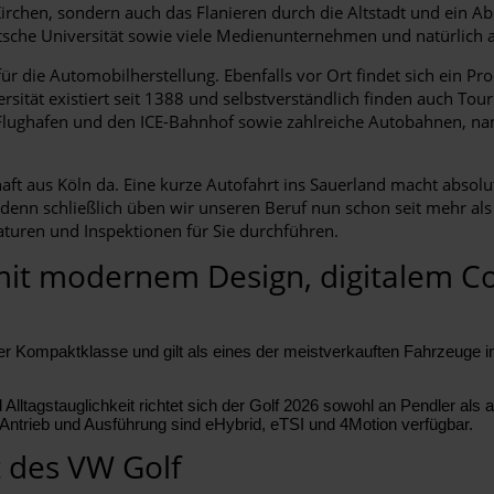
Kirchen, sondern auch das Flanieren durch die Altstadt und ein A
utsche Universität sowie viele Medienunternehmen und natürlich a
für die Automobilherstellung. Ebenfalls vor Ort findet sich ein P
rsität existiert seit 1388 und selbstverständlich finden auch To
 Flughafen und den ICE-Bahnhof sowie zahlreiche Autobahnen, na
t aus Köln da. Eine kurze Autofahrt ins Sauerland macht absolut
, denn schließlich üben wir unseren Beruf nun schon seit mehr a
turen und Inspektionen für Sie durchführen.
mit modernem Design, digitalem C
r Kompaktklasse und gilt als eines der meistverkauften Fahrzeuge in 
agstauglichkeit richtet sich der Golf 2026 sowohl an Pendler als auc
 Antrieb und Ausführung sind eHybrid, eTSI und 4Motion verfügbar.
des VW Golf