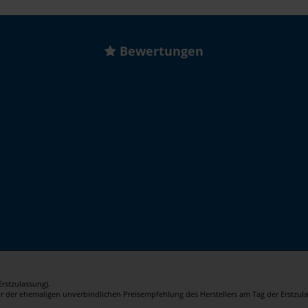
Bewertungen
rstzulassung).
er der ehemaligen unverbindlichen Preisempfehlung des Herstellers am Tag der Erstzula