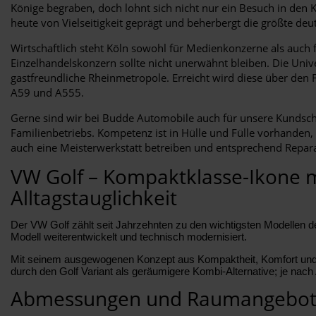
Könige begraben, doch lohnt sich nicht nur ein Besuch in den 
heute von Vielseitigkeit geprägt und beherbergt die größte de
Wirtschaftlich steht Köln sowohl für Medienkonzerne als auch 
Einzelhandelskonzern sollte nicht unerwähnt bleiben. Die Unive
gastfreundliche Rheinmetropole. Erreicht wird diese über den
A59 und A555.
Gerne sind wir bei Budde Automobile auch für unsere Kundschaf
Familienbetriebs. Kompetenz ist in Hülle und Fülle vorhanden
auch eine Meisterwerkstatt betreiben und entsprechend Repara
VW Golf – Kompaktklasse-Ikone 
Alltagstauglichkeit
Der VW Golf zählt seit Jahrzehnten zu den wichtigsten Modellen de
Modell weiterentwickelt und technisch modernisiert.
Mit seinem ausgewogenen Konzept aus Kompaktheit, Komfort und Allt
durch den Golf Variant als geräumigere Kombi-Alternative; je nach
Abmessungen und Raumangebot 