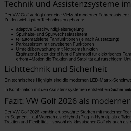
Technik und Assistenzsysteme im
Der VW Golf verfügt über eine Vielzahl moderner Fahrerassistenz- 
Zu den wichtigsten Technologien gehören:
adaptive Geschwindigkeitsregelung
Spurhalte- und Spurwechselassistent
teilautomatisierte Fahrfunktionen (je nach Ausstattung)
Parkassistent mit erweiterten Funktionen
Umfeldüberwachung mit Notbremsfunktion
Ergänzend bietet der eHybrid Fahrmodi für elektrisches Fah
erhöht 4Motion die Traktion und Stabilität auf rutschigem Un
Lichttechnik und Sicherheit
Ein technisches Highlight sind die modernen LED-Matrix-Scheinwerf
In Kombination mit den Assistenzsystemen entsteht ein Sicherhei
Fazit: VW Golf 2026 als moderne
Der VW Golf 2026 kombiniert bewährte Stärken mit moderner Techno
im Segment – auf Wunsch als eHybrid (Plug-in-Hybrid), als effizien
Traktion und Flexibilität – sowohl als klassischer Golf als auch als