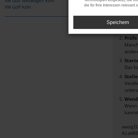
VW Golf Neuwagen Köln
Technologien eingesetzt, die v
Beim Lade
die für Ihre Interessen relevant s
VW Golf Köln
Hier sind
Überp
Speichern
Laden
Prüfe
Manche
andere
Start
Das k
Stell
Veralt
unters
Wende
Wenn d
kannst
ewogI
AiaHR