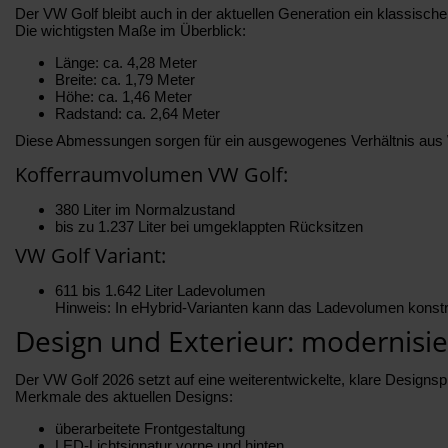
Der VW Golf bleibt auch in der aktuellen Generation ein klassis
Die wichtigsten Maße im Überblick:
Länge: ca. 4,28 Meter
Breite: ca. 1,79 Meter
Höhe: ca. 1,46 Meter
Radstand: ca. 2,64 Meter
Diese Abmessungen sorgen für ein ausgewogenes Verhältnis aus W
Kofferraumvolumen VW Golf:
380 Liter im Normalzustand
bis zu 1.237 Liter bei umgeklappten Rücksitzen
VW Golf Variant:
611 bis 1.642 Liter Ladevolumen
Hinweis: In eHybrid-Varianten kann das Ladevolumen konstrukti
Design und Exterieur: modernisi
Der VW Golf 2026 setzt auf eine weiterentwickelte, klare Designsp
Merkmale des aktuellen Designs:
überarbeitete Frontgestaltung
LED-Lichtsignatur vorne und hinten