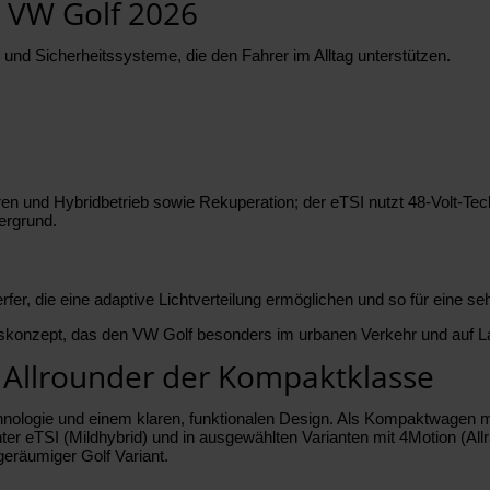
 VW Golf 2026
und Sicherheitssysteme, die den Fahrer im Alltag unterstützen.
ren und Hybridbetrieb sowie Rekuperation; der eTSI nutzt 48-Volt-Tec
tergrund.
er, die eine adaptive Lichtverteilung ermöglichen und so für eine s
tskonzept, das den VW Golf besonders im urbanen Verkehr und auf La
r Allrounder der Kompaktklasse
logie und einem klaren, funktionalen Design. Als Kompaktwagen mit h
ter eTSI (Mildhybrid) und in ausgewählten Varianten mit 4Motion (All
 geräumiger Golf Variant.