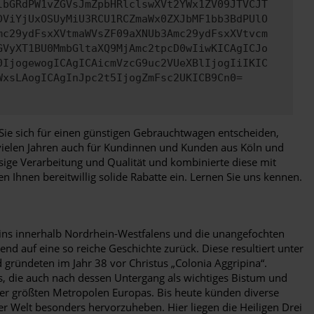
lbGRdPW1vZGVsJmZpbHRlclswXVt2YWx1ZV09JTVCJT
DViYjUxOSUyMiU3RCU1RCZmaWx0ZXJbMF1bb3BdPUlO
mc29ydFsxXVtmaWVsZF09aXNUb3Amc29ydFsxXVtvcm
GVyXT1BU0MmbGltaXQ9MjAmc2tpcD0wIiwKICAgICJo
0IjogewogICAgICAicmVzcG9uc2VUeXBlIjogIiIKIC
WxsLAogICAgInJpc2t5IjogZmFsc2UKICB9Cn0=
nn Sie sich für einen günstigen Gebrauchtwagen entscheiden,
 vielen Jahren auch für Kundinnen und Kunden aus Köln und
sige Verarbeitung und Qualität und kombinierte diese mit
n Ihnen bereitwillig solide Rabatte ein. Lernen Sie uns kennen.
 eins innerhalb Nordrhein-Westfalens und die unangefochten
nd auf eine so reiche Geschichte zurück. Diese resultiert unter
gründeten im Jahr 38 vor Christus „Colonia Aggripina“.
s, die auch nach dessen Untergang als wichtiges Bistum und
der größten Metropolen Europas. Bis heute künden diverse
r Welt besonders hervorzuheben. Hier liegen die Heiligen Drei