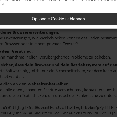
on dritten Werbetreibenden verwendet werden, um Sie auf anderen Webseiten zu ve
n ist ein Fehler aufgetreten.
ind.
 ein paar Tipps, die dir helfen können:
rüfe deine Firewall und deine Internetverbindung.
Optionale Cookies ablehnen
 andere Webseiten, zum Beispiel deine Suchmaschine?
 deine Browsererweiterungen.
 Erweiterungen, wie Werbeblocker, können das Laden bestimmter 
n Browser oder in einem privaten Fenster?
e dein Gerät neu.
ann manchmal helfen, vorübergehende Probleme zu beheben.
e sicher, dass dein Browser und dein Betriebssystem auf de
ete Software birgt nicht nur ein Sicherheitsrisiko, sondern kann
tützt werden.
 dich an den Webseitenbetreiber.
u alle oben genannten Schritte versucht hast, kontaktiere uns 
 uns diesen Text schicken, um uns bei der Fehlersuche zu unterst
CJuYW1lIjogIk5ldHdvcmtFcnJvciIsCiAgImNvbmZpZyI6IHs
0cHM6Ly9hcGkueC5ha3MtcHJvZC5hdWRhcmlzLm5ldC92MS9jb