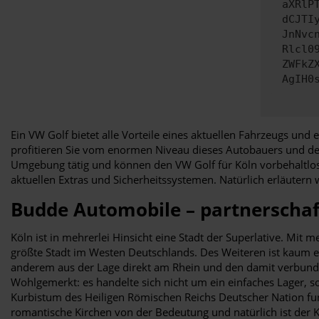
aXRlP
dCJTI
JnNvc
Rlcl0
ZWFkZ
AgIH0
Ein VW Golf bietet alle Vorteile eines aktuellen Fahrzeugs und 
profitieren Sie vom enormen Niveau dieses Autobauers und des
Umgebung tätig und können den VW Golf für Köln vorbehaltlos 
aktuellen Extras und Sicherheitssystemen. Natürlich erläutern 
Budde Automobile – partnerschaf
Köln ist in mehrerlei Hinsicht eine Stadt der Superlative. Mi
größte Stadt im Westen Deutschlands. Des Weiteren ist kaum ein
anderem aus der Lage direkt am Rhein und den damit verbunden
Wohlgemerkt: es handelte sich nicht um ein einfaches Lager, 
Kurbistum des Heiligen Römischen Reichs Deutscher Nation fun
romantische Kirchen von der Bedeutung und natürlich ist der 