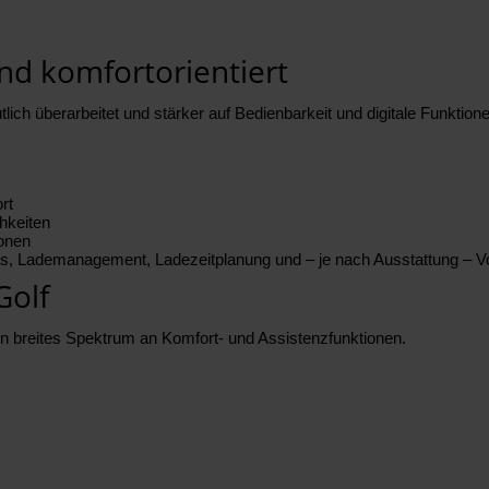
nd komfortorientiert
ich überarbeitet und stärker auf Bedienbarkeit und digitale Funktione
rt
hkeiten
ionen
atus, Lademanagement, Ladezeitplanung und – je nach Ausstattung – Vo
Golf
 ein breites Spektrum an Komfort- und Assistenzfunktionen.