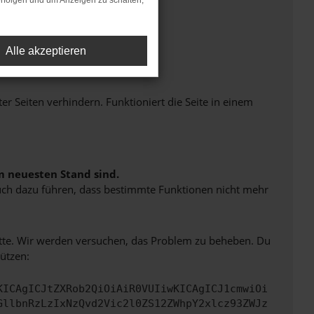
rfolgen und um Anzeigen zu schalten,
Alle akzeptieren
Seiten verhindern. Funktioniert die Seite in einem
m neuesten Stand sind.
 auch dazu führen, dass bestimmte Funktionen nicht mehr
bitte. Wir werden versuchen, das Problem zu beheben. Du
ützen:
KICAgICJtZXRob2QiOiAiR0VUIiwKICAgICJ1cmwiOi
GllbnRzLzIxNzQvd2Vic2l0ZS12ZWhpY2xlcz93ZWJz