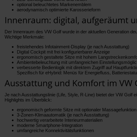
optional beleuchtetes Markenemblem
aerodynamisch optimierte Karosserieform
Innenraum: digital, aufgeräumt u
Der Innenraum des VW Golf wurde in der aktuellen Generation deutl
Wichtige Merkmale:
freistehendes Infotainment-Display (je nach Ausstattung)
Digital Cockpit mit frei konfigurierbarer Anzeige
ergonomisch gestaltete Sitze mit hohem Langstreckenkomfo
Ambientebeleuchtung mit umfangreichen Einstellungsmöglic
verbesserte Bedienlogik mit direktem Zugriff auf Hauptfunkt
Spezifisch für eHybrid: Menüs für Energiefluss, Batteriest
Ausstattung und Komfort im VW 
Je nach Ausstattungslinie (Life, Style, R-Line) bietet der VW Golf
Highlights im Überblick:
ergonomisch geformte Sitze mit optionaler Massagefunktion
3-Zonen-Klimaautomatik (je nach Ausstattung)
hochwertig verarbeitete Interieurmaterialien
moderne Smartphone-Integration
umfangreiche Konnektivitätsfunktionen