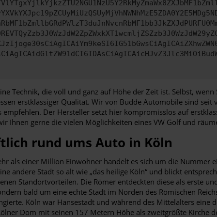
TVlYTgxYjlkYjkzZTU2NGU1NzU5Y2RkMyZmaWx0ZXJbMF1bZml
yYXVkYXJpc19pZCUyMiUzQSUyMjVhNWNhMzE5ZDA0Y2E5MDg5N
nRbMF1bZmllbGRdPWlzT3duJnNvcnRbMF1bb3JkZXJdPURFU0M
9REVTQyZzb3J0WzJdW2ZpZWxkXT1wcmljZSZzb3J0WzJdW29yZ
XJzIjoge30sCiAgICAiYm9keSI6IG51bGwsCiAgICAiZXhwZWN
sCiAgICAidGltZW91dCI6IDAsCiAgICAicHJvZ3Jlc3MiOiBud
eine Technik, die voll und ganz auf Höhe der Zeit ist. Selbst, we
sen erstklassiger Qualität. Wir von Budde Automobile sind seit
empfehlen. Der Hersteller setzt hier kompromisslos auf erstklas
wir Ihnen gerne die vielen Möglichkeiten eines VW Golf und räume
tlich rund ums Auto in Köln
t mehr als einer Million Einwohner handelt es sich um die Nummer
e andere Stadt so alt wie „das heilige Köln“ und blickt entspreche
en Standortvorteilen. Die Römer entdeckten diese als erste und 
sondern bald um eine echte Stadt im Norden des Römischen Reich
gierte. Köln war Hansestadt und während des Mittelalters eine 
Kölner Dom mit seinen 157 Metern Höhe als zweitgrößte Kirche de