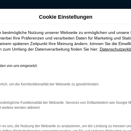
Cookie Einstellungen
ie bestmögliche Nutzung unserer Webseite zu ermöglichen und unsere
asen, finanzieren f
hierbei Ihre Präferenzen und verarbeiten Daten für Marketing und Stati
einem späteren Zeitpunkt Ihre Meinung ändern, können Sie die Einwillig
en zum Umfang der Datenverarbeitung finden Sie hier:
Datenschutzerkl
n
en von uns eingesetzt:
sicher das passende Fahrzeug für Sie. Der Vorteil dieses Modells
sragende Ausstattung und eine enorme Effizienz hinsichtlich de
rlich, um die Kernfunktionalität der Webseite zu gewährleisten.
s Gebraucht- oder Jahreswagen. Entsprechend haben Sie die ganz
e und stehen Ihnen für all Ihre Fragen Rede und Antwort.
estmögliche Funktionalität der Webseite. Services von Drittanbietern wie Google 
eitere werden aktiviert.
r: Network Error
 es uns, die Nutzung der Webseite zu analysieren, um die Leistung zu messen u