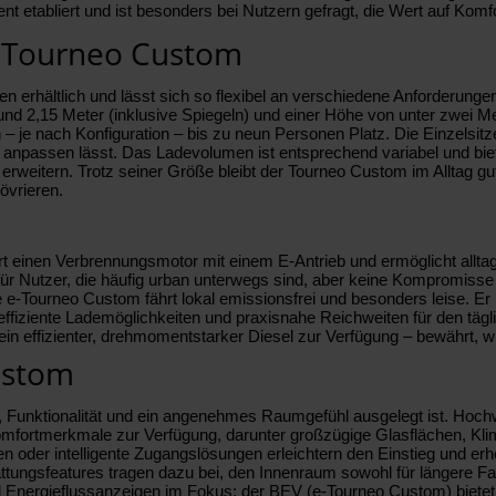
etabliert und ist besonders bei Nutzern gefragt, die Wert auf Komfort
d Tourneo Custom
n erhältlich und lässt sich so flexibel an verschiedene Anforderung
nd 2,15 Meter (inklusive Spiegeln) und einer Höhe von unter zwei Met
 je nach Konfiguration – bis zu neun Personen Platz. Die Einzelsitze
 anpassen lässt. Das Ladevolumen ist entsprechend variabel und biet
h erweitern. Trotz seiner Größe bleibt der Tourneo Custom im Alltag 
vrieren.
 einen Verbrennungsmotor mit einem E‑Antrieb und ermöglicht alltags
al für Nutzer, die häufig urban unterwegs sind, aber keine Kompromisse
 e‑Tourneo Custom fährt lokal emissionsfrei und besonders leise. Er i
ffiziente Lademöglichkeiten und praxisnahe Reichweiten für den tägl
in effizienter, drehmomentstarker Diesel zur Verfügung – bewährt, wir
ustom
 Funktionalität und ein angenehmes Raumgefühl ausgelegt ist. Hochwe
ortmerkmale zur Verfügung, darunter großzügige Glasflächen, Klimaa
n oder intelligente Zugangslösungen erleichtern den Einstieg und er
tungsfeatures tragen dazu bei, den Innenraum sowohl für längere Fah
nergieflussanzeigen im Fokus; der BEV (e‑Tourneo Custom) bietet z