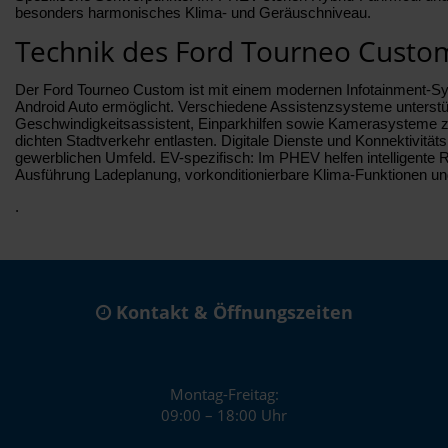
besonders harmonisches Klima- und Geräuschniveau.
Technik des Ford Tourneo Custo
Der Ford Tourneo Custom ist mit einem modernen Infotainment-Sys
Android Auto ermöglicht. Verschiedene Assistenzsysteme unterstüt
Geschwindigkeitsassistent, Einparkhilfen sowie Kamerasysteme zu
dichten Stadtverkehr entlasten. Digitale Dienste und Konnektivit
gewerblichen Umfeld. EV-spezifisch: Im PHEV helfen intelligente
Ausführung Ladeplanung, vorkonditionierbare Klima-Funktionen un
.
Kontakt & Öffnungszeiten
Montag-Freitag:
09:00 – 18:00 Uhr