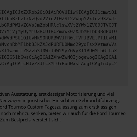
KICAgICJtZXRob2QiOiAiR0VUIiwKICAgICJ1cmwiOi
GllbnRzLzIxNzQvd2Vic2l0ZS12ZWhpY2xlcz93ZWJz
lbGRdPW1vZGVsJmZpbHRlclswXVt2YWx1ZV09JTVCJT
DViYjVjMyUyMiU3RCU1RCZmaWx0ZXJbMF1bb3BdPUlO
sdWVdPSU1QiUyMk9ORURBWVJFR0lTVFJBVElPTiUyMi
nNvcnRbMF1bb3JkZXJdPURFU0Mmc29ydFsxXVtmaWVs
kXT1wcmljZSZzb3J0WzJdW29yZGVyXT1BU0MmbGltaX
SI6IG51bGwsCiAgICAiZXhwZWN0IjogewogICAgICAi
sCiAgICAicHJvZ3Jlc3MiOiBudWxsLAogICAgInJpc2
ven Ausstattung, erstklassiger Motorisierung und viel
Neuwagen in juristischer Hinsicht ein Gebrauchtfahrzeug.
e Ford Tourneo Custom Tageszulassung zum erstklassigen
 noch mehr zu senken, bieten wir auch für die Ford Tourneo
um Bestpreis, versteht sich.