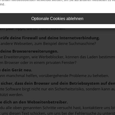
on dritten Werbetreibenden verwendet werden, um Sie auf anderen Webseiten zu ve
ind.
r: Network Error
Optionale Cookies ablehnen
n ist ein Fehler aufgetreten.
 ein paar Tipps, die dir helfen können:
rüfe deine Firewall und deine Internetverbindung.
 andere Webseiten, zum Beispiel deine Suchmaschine?
 deine Browsererweiterungen.
 Erweiterungen, wie Werbeblocker, können das Laden bestimmter 
n Browser oder in einem privaten Fenster?
e dein Gerät neu.
ann manchmal helfen, vorübergehende Probleme zu beheben.
e sicher, dass dein Browser und dein Betriebssystem auf de
ete Software birgt nicht nur ein Sicherheitsrisiko, sondern kann
tützt werden.
 dich an den Webseitenbetreiber.
u alle oben genannten Schritte versucht hast, kontaktiere uns 
 uns diesen Text schicken, um uns bei der Fehlersuche zu unterst