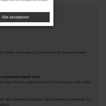
rfolgen und um Anzeigen zu schalten,
Alle akzeptieren
Seiten verhindern. Funktioniert die Seite in einem
m neuesten Stand sind.
 auch dazu führen, dass bestimmte Funktionen nicht mehr
bitte. Wir werden versuchen, das Problem zu beheben. Du
ützen: