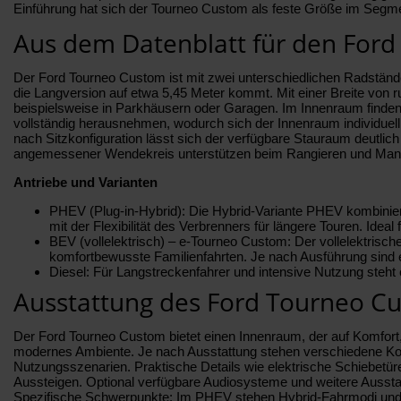
Einführung hat sich der Tourneo Custom als feste Größe im Segment 
Aus dem Datenblatt für den For
Der Ford Tourneo Custom ist mit zwei unterschiedlichen Radstände
die Langversion auf etwa 5,45 Meter kommt. Mit einer Breite von ru
beispielsweise in Parkhäusern oder Garagen. Im Innenraum finden –
vollständig herausnehmen, wodurch sich der Innenraum individuell
nach Sitzkonfiguration lässt sich der verfügbare Stauraum deutlic
angemessener Wendekreis unterstützen beim Rangieren und Manö
Antriebe und Varianten
PHEV (Plug-in-Hybrid): Die Hybrid-Variante PHEV kombiniert
mit der Flexibilität des Verbrenners für längere Touren. Ide
BEV (vollelektrisch) – e‑Tourneo Custom: Der vollelektrische
komfortbewusste Familienfahrten. Je nach Ausführung sind e
Diesel: Für Langstreckenfahrer und intensive Nutzung steht e
Ausstattung des Ford Tourneo C
Der Ford Tourneo Custom bietet einen Innenraum, der auf Komfort,
modernes Ambiente. Je nach Ausstattung stehen verschiedene Komf
Nutzungsszenarien. Praktische Details wie elektrische Schiebetüre
Aussteigen. Optional verfügbare Audiosysteme und weitere Ausstat
Spezifische Schwerpunkte: Im PHEV stehen Hybrid-Fahrmodi und E