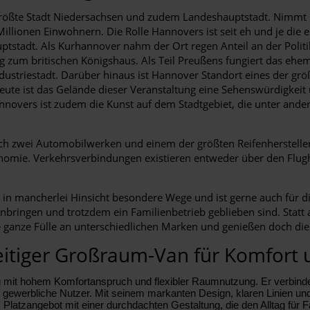
größte Stadt Niedersachsen und zudem Landeshauptstadt. Nimmt
Millionen Einwohnern. Die Rolle Hannovers ist seit eh und je di
ptstadt. Als Kurhannover nahm der Ort regen Anteil an der Polit
g zum britischen Königshaus. Als Teil Preußens fungiert das ehe
ndustriestadt. Darüber hinaus ist Hannover Standort eines der 
heute ist das Gelände dieser Veranstaltung eine Sehenswürdigkei
nnovers ist zudem die Kunst auf dem Stadtgebiet, die unter ande
ich zwei Automobilwerken und einem der größten Reifenhersteller
nomie. Verkehrsverbindungen existieren entweder über den Flug
h in mancherlei Hinsicht besondere Wege und ist gerne auch für
inbringen und trotzdem ein Familienbetrieb geblieben sind. Statt 
ganze Fülle an unterschiedlichen Marken und genießen doch die
itiger Großraum-Van für Komfort un
mit hohem Komfortanspruch und flexibler Raumnutzung. Er verbindet
 gewerbliche Nutzer. Mit seinem markanten Design, klaren Linien und
Platzangebot mit einer durchdachten Gestaltung, die den Alltag für F