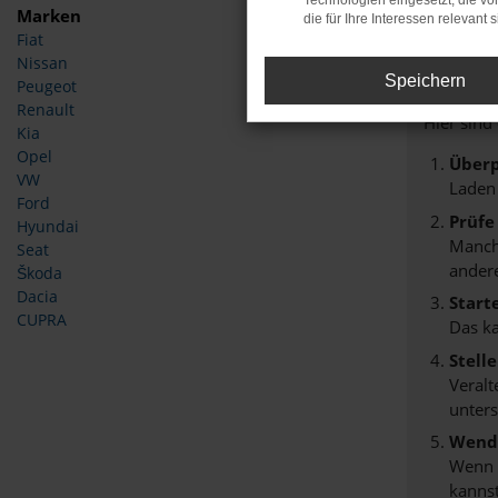
Technologien eingesetzt, die v
Marken
die für Ihre Interessen relevant s
Fiat
Fehle
Nissan
Speichern
Peugeot
Beim Lade
Renault
Hier sind
Kia
Opel
Überp
VW
Laden
Ford
Prüfe
Hyundai
Manche
Seat
andere
Škoda
Dacia
Start
CUPRA
Das k
Stell
Veralt
unters
Wende
Wenn d
kannst