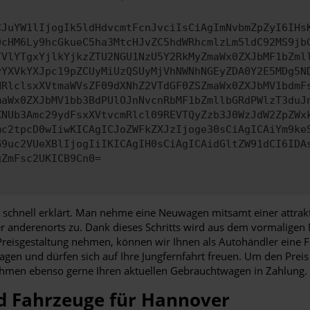
CJuYW1lIjogIk5ldHdvcmtFcnJvciIsCiAgImNvbmZpZyI6IHs
0cHM6Ly9hcGkueC5ha3MtcHJvZC5hdWRhcmlzLm5ldC92MS9jb
TVlYTgxYjlkYjkzZTU2NGU1NzU5Y2RkMyZmaWx0ZXJbMF1bZml
yYXVkYXJpc19pZCUyMiUzQSUyMjVhNWNhNGEyZDA0Y2E5MDg5N
HRlclsxXVtmaWVsZF09dXNhZ2VTdGF0ZSZmaWx0ZXJbMV1bdmF
maWx0ZXJbMV1bb3BdPUlOJnNvcnRbMF1bZmllbGRdPWlzT3duJ
XNUb3Amc29ydFsxXVtvcmRlcl09REVTQyZzb3J0WzJdW2ZpZWx
mc2tpcD0wIiwKICAgICJoZWFkZXJzIjoge30sCiAgICAiYm9ke
G9uc2VUeXBlIjogIiIKICAgIH0sCiAgICAidGltZW91dCI6IDA
gZmFsc2UKICB9Cn0=
schnell erklärt. Man nehme eine Neuwagen mitsamt einer attrakti
r anderenorts zu. Dank dieses Schritts wird aus dem vormaligen 
e Preisgestaltung nehmen, können wir Ihnen als Autohändler ein
agen und dürfen sich auf Ihre Jungfernfahrt freuen. Um den Preis
men ebenso gerne Ihren aktuellen Gebrauchtwagen in Zahlung. Z
d Fahrzeuge für Hannover