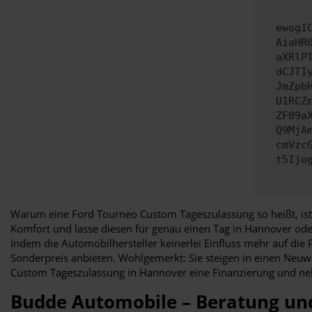
ewogI
AiaHR
aXRlP
dCJTI
JmZpb
U1RCZ
ZF09a
Q9MjA
cmVzc
t5Ijo
Warum eine Ford Tourneo Custom Tageszulassung so heißt, ist 
Komfort und lasse diesen für genau einen Tag in Hannover ode
Indem die Automobilhersteller keinerlei Einfluss mehr auf di
Sonderpreis anbieten. Wohlgemerkt: Sie steigen in einen Neuw
Custom Tageszulassung in Hannover eine Finanzierung und neh
Budde Automobile – Beratung un