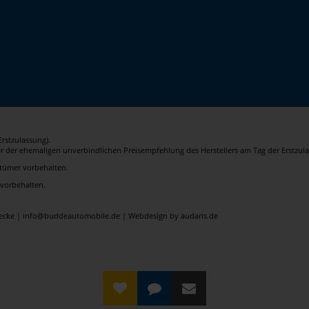
rstzulassung).
er der ehemaligen unverbindlichen Preisempfehlung des Herstellers am Tag der Erstzula
rrtümer vorbehalten.
 vorbehalten.
elecke | info@buddeautomobile.de |
Webdesign by audaris.de