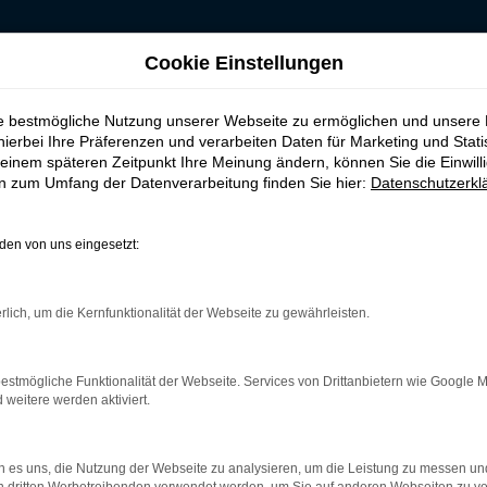
Cookie Einstellungen
m Tageszulassung kaufen, leasen, finanzieren für Hannover
ie bestmögliche Nutzung unserer Webseite zu ermöglichen und unsere
om Tageszulassung 
hierbei Ihre Präferenzen und verarbeiten Daten für Marketing und Stati
einem späteren Zeitpunkt Ihre Meinung ändern, können Sie die Einwillig
en zum Umfang der Datenverarbeitung finden Sie hier:
Datenschutzerkl
annover
en von uns eingesetzt:
 Tourneo Custom Tageszulassung in
rlich, um die Kernfunktionalität der Webseite zu gewährleisten.
nweigerlich umfassende Recherchen durch. Haben Sie dabei auch 
ver kaum eine günstigere Möglichkeit für einen echten Neuwagen 
 und entsprechend frisch aus dem Werk stammt. Der Unterschied 
estmögliche Funktionalität der Webseite. Services von Drittanbietern wie Google 
 ist und nur darauf wartet, von Ihnen in Hannover gefahren zu 
eitere werden aktiviert.
 es uns, die Nutzung der Webseite zu analysieren, um die Leistung zu messen u