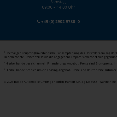
Samstag:
09:00 – 14:00 Uhr
+49 (0) 2902 9780 -0
Ehemaliger Neupreis (Unverbindliche Preisempfehlung des Herstellers am Tag der E
1
Der errechnete Preisvorteil sowie die angegebene Ersparnis errechnet sich gegenüb
2
Hierbei handelt es sich um ein Finanzierungs-Angebot. Preise sind Bruttopreise. I
3
Hierbei handelt es sich um ein Leasing-Angebot. Preise sind Bruttopreise. Irrtümer
© 2026 Budde Automobile GmbH | Friedrich-Harkort-Str. 5 | DE-59581 Warstein-B