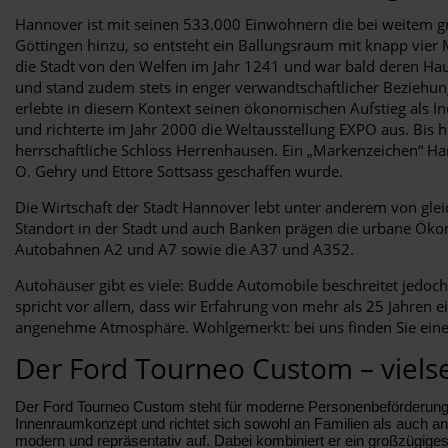
Hannover ist mit seinen 533.000 Einwohnern die bei weitem 
Göttingen hinzu, so entsteht ein Ballungsraum mit knapp vier 
die Stadt von den Welfen im Jahr 1241 und war bald deren Hau
und stand zudem stets in enger verwandtschaftlicher Beziehun
erlebte in diesem Kontext seinen ökonomischen Aufstieg als I
und richterte im Jahr 2000 die Weltausstellung EXPO aus. Bis 
herrschaftliche Schloss Herrenhausen. Ein „Markenzeichen“ Ha
O. Gehry und Ettore Sottsass geschaffen wurde.
Die Wirtschaft der Stadt Hannover lebt unter anderem von gle
Standort in der Stadt und auch Banken prägen die urbane Öko
Autobahnen A2 und A7 sowie die A37 und A352.
Autohäuser gibt es viele: Budde Automobile beschreitet jedoc
spricht vor allem, dass wir Erfahrung von mehr als 25 Jahren e
angenehme Atmosphäre. Wohlgemerkt: bei uns finden Sie eine 
Der Ford Tourneo Custom – vielse
Der Ford Tourneo Custom steht für moderne Personenbeförderung 
Innenraumkonzept und richtet sich sowohl an Familien als auch an
modern und repräsentativ auf. Dabei kombiniert er ein großzügiges 