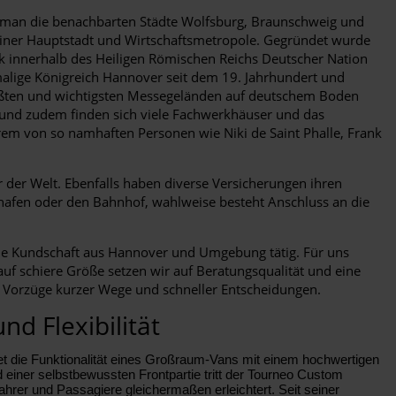
 man die benachbarten Städte Wolfsburg, Braunschweig und
e einer Hauptstadt und Wirtschaftsmetropole. Gegründet wurde
ik innerhalb des Heiligen Römischen Reichs Deutscher Nation
malige Königreich Hannover seit dem 19. Jahrhundert und
größten und wichtigsten Messegeländen auf deutschem Boden
t und zudem finden sich viele Fachwerkhäuser und das
rem von so namhaften Personen wie Niki de Saint Phalle, Frank
 der Welt. Ebenfalls haben diverse Versicherungen ihren
hafen oder den Bahnhof, wahlweise besteht Anschluss an die
 die Kundschaft aus Hannover und Umgebung tätig. Für uns
auf schiere Größe setzen wir auf Beratungsqualität und eine
 Vorzüge kurzer Wege und schneller Entscheidungen.
d Flexibilität
 die Funktionalität eines Großraum-Vans mit einem hochwertigen
 einer selbstbewussten Frontpartie tritt der Tourneo Custom
ahrer und Passagiere gleichermaßen erleichtert. Seit seiner