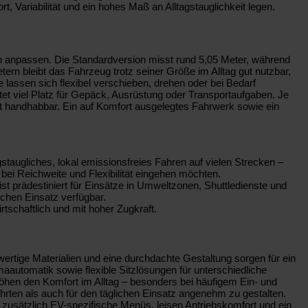
, Variabilität und ein hohes Maß an Alltagstauglichkeit legen.
en anpassen. Die Standardversion misst rund 5,05 Meter, während
ern bleibt das Fahrzeug trotz seiner Größe im Alltag gut nutzbar,
 lassen sich flexibel verschieben, drehen oder bei Bedarf
et viel Platz für Gepäck, Ausrüstung oder Transportaufgaben. Je
gut handhabbar. Ein auf Komfort ausgelegtes Fahrwerk sowie ein
taugliches, lokal emissionsfreies Fahren auf vielen Strecken –
 bei Reichweite und Flexibilität eingehen möchten.
st prädestiniert für Einsätze in Umweltzonen, Shuttledienste und
ichen Einsatz verfügbar.
tschaftlich und mit hoher Zugkraft.
rtige Materialien und eine durchdachte Gestaltung sorgen für ein
utomatik sowie flexible Sitzlösungen für unterschiedliche
höhen den Komfort im Alltag – besonders bei häufigem Ein- und
rten als auch für den täglichen Einsatz angenehm zu gestalten.
usätzlich EV-spezifische Menüs, leisen Antriebskomfort und ein