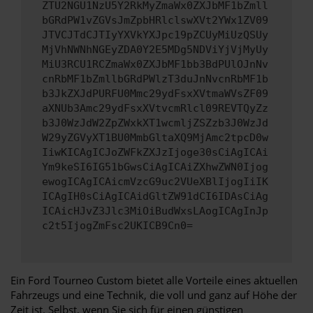
ZTU2NGU1NzU5Y2RkMyZmaWx0ZXJbMF1bZmll
bGRdPW1vZGVsJmZpbHRlclswXVt2YWx1ZV09
JTVCJTdCJTIyYXVkYXJpc19pZCUyMiUzQSUy
MjVhNWNhNGEyZDA0Y2E5MDg5NDViYjVjMyUy
MiU3RCU1RCZmaWx0ZXJbMF1bb3BdPUlOJnNv
cnRbMF1bZmllbGRdPWlzT3duJnNvcnRbMF1b
b3JkZXJdPURFU0Mmc29ydFsxXVtmaWVsZF09
aXNUb3Amc29ydFsxXVtvcmRlcl09REVTQyZz
b3J0WzJdW2ZpZWxkXT1wcmljZSZzb3J0WzJd
W29yZGVyXT1BU0MmbGltaXQ9MjAmc2tpcD0w
IiwKICAgICJoZWFkZXJzIjoge30sCiAgICAi
Ym9keSI6IG51bGwsCiAgICAiZXhwZWN0Ijog
ewogICAgICAicmVzcG9uc2VUeXBlIjogIiIK
ICAgIH0sCiAgICAidGltZW91dCI6IDAsCiAg
ICAicHJvZ3Jlc3MiOiBudWxsLAogICAgInJp
c2t5IjogZmFsc2UKICB9Cn0=
Ein Ford Tourneo Custom bietet alle Vorteile eines aktuellen
Fahrzeugs und eine Technik, die voll und ganz auf Höhe der
Zeit ist. Selbst, wenn Sie sich für einen günstigen