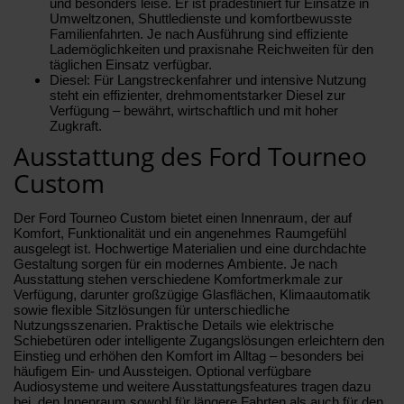
und besonders leise. Er ist prädestiniert für Einsätze in
Umweltzonen, Shuttledienste und komfortbewusste
Familienfahrten. Je nach Ausführung sind effiziente
Lademöglichkeiten und praxisnahe Reichweiten für den
täglichen Einsatz verfügbar.
Diesel: Für Langstreckenfahrer und intensive Nutzung
steht ein effizienter, drehmomentstarker Diesel zur
Verfügung – bewährt, wirtschaftlich und mit hoher
Zugkraft.
Ausstattung des Ford Tourneo
Custom
Der Ford Tourneo Custom bietet einen Innenraum, der auf
Komfort, Funktionalität und ein angenehmes Raumgefühl
ausgelegt ist. Hochwertige Materialien und eine durchdachte
Gestaltung sorgen für ein modernes Ambiente. Je nach
Ausstattung stehen verschiedene Komfortmerkmale zur
Verfügung, darunter großzügige Glasflächen, Klimaautomatik
sowie flexible Sitzlösungen für unterschiedliche
Nutzungsszenarien. Praktische Details wie elektrische
Schiebetüren oder intelligente Zugangslösungen erleichtern den
Einstieg und erhöhen den Komfort im Alltag – besonders bei
häufigem Ein- und Aussteigen. Optional verfügbare
Audiosysteme und weitere Ausstattungsfeatures tragen dazu
bei, den Innenraum sowohl für längere Fahrten als auch für den