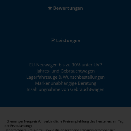
Bewertungen
Leistungen
EU-Neuwagen bis zu 30% unter UVP
Jahres- und Gebrauchtwagen
Lagerfahrzeuge & Wunschbestellungen
Markenunabhängige Beratung
Inzahlungnahme von Gebrauchtwagen
Ehemaliger Neupreis (Unverbindliche Preisempfehlung des Herstellers am Tag
1
der Erstzulassung).
Der errechnete Preisvorteil sowie die angegebene Ersparnis errechnet sich