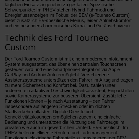
täglichen Einsatz angenehm zu gestalten. Spezifische
Schwerpunkte: Im PHEV stehen Hybrid-Fahrmodi und
Energieflussanzeigen im Fokus; der BEV (e‑Tourneo Custom)
bietet zusätzlich EV-spezifische Menüs, leisen Antriebskomfort
und ein besonders harmonisches Klima- und Geräuschniveau.
Technik des Ford Tourneo
Custom
Der Ford Tourneo Custom ist mit einem modernen Infotainment-
System ausgestattet, das über einen zentralen Touchscreen
gesteuert wird und eine Smartphone-Integration via Apple
CarPlay und Android Auto ermöglicht. Verschiedene
Assistenzsysteme unterstützen den Fahrer im Alltag und tragen
zu mehr Sicherheit und Komfort bei. Dazu zählen unter
anderem ein adaptiver Geschwindigkeitsassistent, Einparkhilfen
sowie Kamerasysteme zur besseren Übersicht. Zusätzliche
Funktionen können – je nach Ausstattung – den Fahrer
insbesondere auf längeren Strecken oder im dichten
Stadtverkehr entlasten. Digitale Dienste und
Konnektivitätslösungen ermöglichen zudem eine einfache
Bedienung und unterstützen die Nutzung des Fahrzeugs im
privaten wie auch im gewerblichen Umfeld. EV-spezifisch: Im
PHEV helfen intelligente Routen- und Lademanagement-
Funktionen, elektrische Fahranteile zu maximieren; der BEV