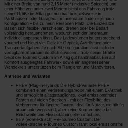
Mit einer Breite von rund 2,15 Meter (inklusive Spiegeln) und
einer Höhe von unter zwei Metern bleibt das Fahrzeug trotz
seiner Größe im Alltag gut nutzbar, beispielsweise in
Parkhäusern oder Garagen. Im Innenraum finden – je nach
Konfiguration – bis zu neun Personen Platz. Die Einzelsitze
lassen sich flexibel verschieben, drehen oder bei Bedarf
vollständig herausnehmen, wodurch sich der Innenraum
individuell anpassen lässt. Das Ladevolumen ist entsprechend
variabel und bietet viel Platz für Gepäck, Ausrüstung oder
Transportaufgaben. Je nach Sitzkonfiguration lässt sich der
verfügbare Stauraum deutlich erweitern. Trotz seiner Größe
bleibt der Tourneo Custom im Alltag gut handhabbar. Ein auf
Komfort ausgelegtes Fahrwerk sowie ein angemessener
Wendekreis unterstützen beim Rangieren und Manövrieren.
Antriebe und Varianten
PHEV (Plug-in-Hybrid): Die Hybrid-Variante PHEV
kombiniert einen Verbrennungsmotor mit einem E‑Antrieb
und ermöglicht alltagstaugliches, lokal emissionsfreies
Fahren auf vielen Strecken – mit der Flexibilität des
Verbrenners für längere Touren. Ideal für Nutzer, die häufig
urban unterwegs sind, aber keine Kompromisse bei
Reichweite und Flexibilität eingehen möchten.
BEV (vollelektrisch) – e‑Tourneo Custom: Der
vollelektrische e‑Tourneo Custom fährt lokal emissionsfrei