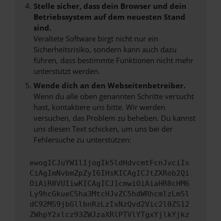
Stelle sicher, dass dein Browser und dein
Betriebssystem auf dem neuesten Stand
sind.
Veraltete Software birgt nicht nur ein
Sicherheitsrisiko, sondern kann auch dazu
führen, dass bestimmte Funktionen nicht mehr
unterstützt werden.
Wende dich an den Webseitenbetreiber.
Wenn du alle oben genannten Schritte versucht
hast, kontaktiere uns bitte. Wir werden
versuchen, das Problem zu beheben. Du kannst
uns diesen Text schicken, um uns bei der
Fehlersuche zu unterstützen:
ewogICJuYW1lIjogIk5ldHdvcmtFcnJvciIs
CiAgImNvbmZpZyI6IHsKICAgICJtZXRob2Qi
OiAiR0VUIiwKICAgICJ1cmwiOiAiaHR0cHM6
Ly9hcGkueC5ha3MtcHJvZC5hdWRhcmlzLm5l
dC92MS9jbGllbnRzLzIxNzQvd2Vic2l0ZS12
ZWhpY2xlcz93ZWJzaXRlPTVlYTgxYjlkYjkz