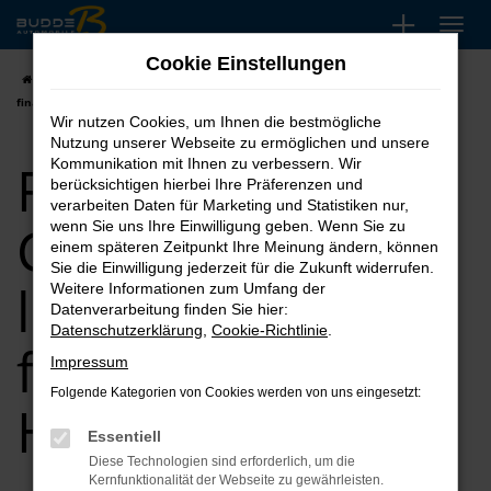
Zum
Hauptinhalt
Cookie Einstellungen
springen
Startseite
Hannover
Ford
Ford Tourneo Custom kaufen, leasen,
finanzieren für Hannover
Wir nutzen Cookies, um Ihnen die bestmögliche
Nutzung unserer Webseite zu ermöglichen und unsere
Ford Tourneo
Kommunikation mit Ihnen zu verbessern. Wir
berücksichtigen hierbei Ihre Präferenzen und
verarbeiten Daten für Marketing und Statistiken nur,
Custom kaufen,
wenn Sie uns Ihre Einwilligung geben. Wenn Sie zu
einem späteren Zeitpunkt Ihre Meinung ändern, können
Sie die Einwilligung jederzeit für die Zukunft widerrufen.
leasen,
Weitere Informationen zum Umfang der
Datenverarbeitung finden Sie hier:
Datenschutzerklärung
,
Cookie-Richtlinie
.
finanzieren für
Impressum
Folgende Kategorien von Cookies werden von uns eingesetzt:
Hannover
Essentiell
Diese Technologien sind erforderlich, um die
Kernfunktionalität der Webseite zu gewährleisten.