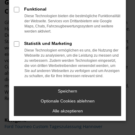
Glückwunsch zum Ford Tourneo
Funktional
Custom in Hannover
Diese Technologien bieten die bestmögliche Funktionalität
der Webseite. Services von Drittanbietern wie Google
Glückwunsch: der Ford Tourneo Custom passt perfekt nach
Maps, Chats, Fahrzeugbewertungssystem und weitere
Hannover und ist ganz sicher das passende Fahrzeug für Sie.
werden aktiviert.
Der Vorteil dieses Modells besteht darin, dass sowohl der
Stadtverkehr als auch längere Strecken souverän gemeistert
Statistik und Marketing
werden. Hinzu kommt eine herausragende Ausstattung und
Diese Technologien ermöglichen es uns, die Nutzung der
eine enorme Effizienz hinsichtlich der Motorisierung. Wir
Webseite zu analysieren, um die Leistung zu messen und
von Budde Automobile bieten Ihnen den Ford Tourneo
zu verbessern. Zudem werden Technologien eingesetzt,
Custom sowohl als Neuwagen als auch als EU-Import sowie
die von dritten Werbetreibenden verwendet werden, um
Sie auf anderen Webseiten zu verfolgen und um Anzeigen
als Gebraucht- oder Jahreswagen. Entsprechend haben Sie
zu schalten, die für Ihre Interessen relevant sind.
die ganz große Auswahl und entscheiden komplett selbst,
mit welchem Modell Sie fortan in Hannover unterwegs sind.
Speichern
Wir beraten Sie gerne und stehen Ihnen für all Ihre Fragen
Rede und Antwort.
Optionale Cookies ablehnen
Alle akzeptieren
Kategorie
Ford Tourneo Custom Tageszulassung Hannover