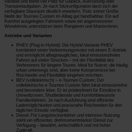
variabel und bietet viel Platz für Gepäck, Ausrüstung oder
Transportaufgaben. Je nach Sitzkonfiguration lässt sich der
verfügbare Stauraum deutlich erweitern. Trotz seiner Größe
bleibt der Tourneo Custom im Alltag gut handhabbar. Ein auf
Komfort ausgelegtes Fahrwerk sowie ein angemessener
Wendekreis unterstützen beim Rangieren und Manövrieren.
Antriebe und Varianten
PHEV (Plug-in-Hybrid): Die Hybrid-Variante PHEV
kombiniert einen Verbrennungsmotor mit einem E‑Antrieb
und ermöglicht alltagstaugliches, lokal emissionsfreies
Fahren auf vielen Strecken – mit der Flexibilität des
Verbrenners für längere Touren. Ideal für Nutzer, die häufig
urban unterwegs sind, aber keine Kompromisse bei
Reichweite und Flexibilität eingehen möchten.
BEV (vollelektrisch) – e‑Tourneo Custom: Der
vollelektrische e‑Tourneo Custom fährt lokal emissionsfrei
und besonders leise. Er ist prädestiniert für Einsätze in
Umweltzonen, Shuttledienste und komfortbewusste
Familienfahrten. Je nach Ausführung sind effiziente
Lademöglichkeiten und praxisnahe Reichweiten für den
täglichen Einsatz verfügbar.
Diesel: Für Langstreckenfahrer und intensive Nutzung
steht ein effizienter, drehmomentstarker Diesel zur
Verfügung – bewährt, wirtschaftlich und mit hoher
Zugkraft.