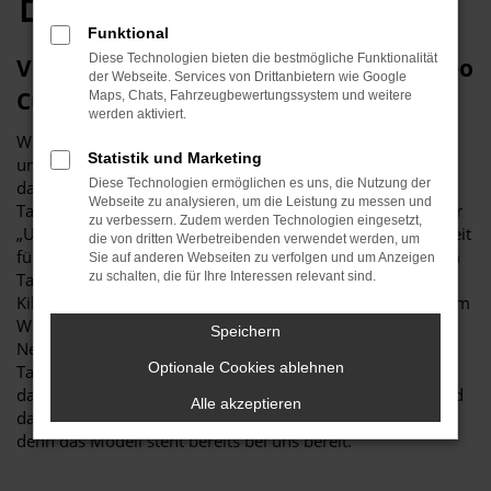
Essen
Funktional
Diese Technologien bieten die bestmögliche Funktionalität
Viele gute Gründe für eine Ford Tourneo
der Webseite. Services von Drittanbietern wie Google
Custom Tageszulassung in Essen
Maps, Chats, Fahrzeugbewertungssystem und weitere
werden aktiviert.
Wer sich für ein neues Fahrzeug interessiert, führt nahezu
Statistik und Marketing
unweigerlich umfassende Recherchen durch. Haben Sie
Diese Technologien ermöglichen es uns, die Nutzung der
dabei auch schon an eine Ford Tourneo Custom
Webseite zu analysieren, um die Leistung zu messen und
Tageszulassung gedacht? Wir fragen deshalb, weil es für Ihr
zu verbessern. Zudem werden Technologien eingesetzt,
„Unterwegs-Sein“ in Essen kaum eine günstigere Möglichkeit
die von dritten Werbetreibenden verwendet werden, um
für einen echten Neuwagen gibt. Die Ford Tourneo Custom
Sie auf anderen Webseiten zu verfolgen und um Anzeigen
Tageszulassung ist ein Fahrzeug, das noch keinen einzigen
zu schalten, die für Ihre Interessen relevant sind.
Kilometer gefahren wurde und entsprechend frisch aus dem
Werk stammt. Der Unterschied zu einem bestellten
Speichern
Neuwagen besteht darin, dass die Ford Tourneo Custom
Optionale Cookies ablehnen
Tageszulassung bereits komplett konfiguriert ist und nur
darauf wartet, von Ihnen in Essen gefahren zu werden. Und
Alle akzeptieren
das ohne Umschweife, Wartezeiten oder Verzögerungen,
denn das Modell steht bereits bei uns bereit.