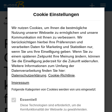
Zum
Hauptinhalt
Cookie Einstellungen
springen
Startseite
Essen
Ford
Ford Tourneo Custom
Ford Tourneo
Custom Tageszulassung kaufen, leasen, finanzieren für Essen
Wir nutzen Cookies, um Ihnen die bestmögliche
Nutzung unserer Webseite zu ermöglichen und unsere
Ford Tourneo
Kommunikation mit Ihnen zu verbessern. Wir
berücksichtigen hierbei Ihre Präferenzen und
verarbeiten Daten für Marketing und Statistiken nur,
Custom
wenn Sie uns Ihre Einwilligung geben. Wenn Sie zu
einem späteren Zeitpunkt Ihre Meinung ändern, können
Sie die Einwilligung jederzeit für die Zukunft widerrufen.
Tageszulassung
Weitere Informationen zum Umfang der
Datenverarbeitung finden Sie hier:
Datenschutzerklärung
,
Cookie-Richtlinie
.
kaufen, leasen,
Impressum
Folgende Kategorien von Cookies werden von uns eingesetzt:
finanzieren für
Essentiell
Diese Technologien sind erforderlich, um die
Kernfunktionalität der Webseite zu gewährleisten.