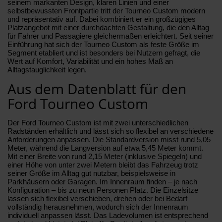
seinem markanten Design, klaren Linien und einer
selbstbewussten Frontpartie tritt der Tourneo Custom modern
und repräsentativ auf. Dabei kombiniert er ein großzügiges
Platzangebot mit einer durchdachten Gestaltung, die den Alltag
für Fahrer und Passagiere gleichermaßen erleichtert. Seit seiner
Einführung hat sich der Tourneo Custom als feste Größe im
Segment etabliert und ist besonders bei Nutzern gefragt, die
Wert auf Komfort, Variabilität und ein hohes Maß an
Alltagstauglichkeit legen.
Aus dem Datenblatt für den
Ford Tourneo Custom
Der Ford Tourneo Custom ist mit zwei unterschiedlichen
Radständen erhältlich und lässt sich so flexibel an verschiedene
Anforderungen anpassen. Die Standardversion misst rund 5,05
Meter, während die Langversion auf etwa 5,45 Meter kommt.
Mit einer Breite von rund 2,15 Meter (inklusive Spiegeln) und
einer Höhe von unter zwei Metern bleibt das Fahrzeug trotz
seiner Größe im Alltag gut nutzbar, beispielsweise in
Parkhäusern oder Garagen. Im Innenraum finden – je nach
Konfiguration – bis zu neun Personen Platz. Die Einzelsitze
lassen sich flexibel verschieben, drehen oder bei Bedarf
vollständig herausnehmen, wodurch sich der Innenraum
individuell anpassen lässt. Das Ladevolumen ist entsprechend