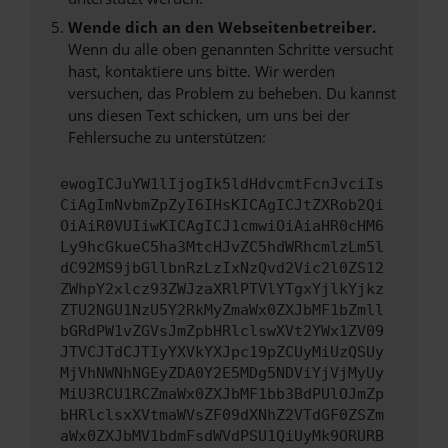
Wende dich an den Webseitenbetreiber.
Wenn du alle oben genannten Schritte versucht
hast, kontaktiere uns bitte. Wir werden
versuchen, das Problem zu beheben. Du kannst
uns diesen Text schicken, um uns bei der
Fehlersuche zu unterstützen:
ewogICJuYW1lIjogIk5ldHdvcmtFcnJvciIs
CiAgImNvbmZpZyI6IHsKICAgICJtZXRob2Qi
OiAiR0VUIiwKICAgICJ1cmwiOiAiaHR0cHM6
Ly9hcGkueC5ha3MtcHJvZC5hdWRhcmlzLm5l
dC92MS9jbGllbnRzLzIxNzQvd2Vic2l0ZS12
ZWhpY2xlcz93ZWJzaXRlPTVlYTgxYjlkYjkz
ZTU2NGU1NzU5Y2RkMyZmaWx0ZXJbMF1bZmll
bGRdPW1vZGVsJmZpbHRlclswXVt2YWx1ZV09
JTVCJTdCJTIyYXVkYXJpc19pZCUyMiUzQSUy
MjVhNWNhNGEyZDA0Y2E5MDg5NDViYjVjMyUy
MiU3RCU1RCZmaWx0ZXJbMF1bb3BdPUlOJmZp
bHRlclsxXVtmaWVsZF09dXNhZ2VTdGF0ZSZm
aWx0ZXJbMV1bdmFsdWVdPSU1QiUyMk9ORURB