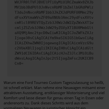
WVJFR0lTVFJBVElPTiUyMiU1RCZmaWx0ZXJb
MV1bb3BdPUlOJnNvcnRbMF1bZmllbGRdPWlz
T3duJnNvcnRbMF1bb3JkZXJdPURFU0Mmc29y
dFsxXVtmaWVsZF09aXNUb3Amc29ydFsxXVtv
cmRlcl09REVTQyZzb3J0WzJdW2ZpZWxkXT1w
cmljZSZzb3J0WzJdW29yZGVyXT1BU0MmbGlt
aXQ9MjAmc2tpcD0wIiwKICAgICJoZWFkZXJz
Ijoge30sCiAgICAiYm9keSI6IG51bGwsCiAg
ICAiZXhwZWN0IjogewogICAgICAicmVzcG9u
c2VUeXBlIjogIiIKICAgIH0sCiAgICAidGlt
ZW91dCI6IDAsCiAgICAicHJvZ3Jlc3MiOiBu
dWxsLAogICAgInJpc2t5IjogZmFsc2UKICB9
Cn0=
Warum eine Ford Tourneo Custom Tageszulassung so heißt,
ist schnell erklärt. Man nehme eine Neuwagen mitsamt einer
attraktiven Ausstattung, erstklassiger Motorisierung und viel
Komfort und lasse diesen für genau einen Tag in Essen oder
anderenorts zu. Dank dieses Schritts wird aus dem
vormaligen Neuwagen in juristischer Hinsicht ein