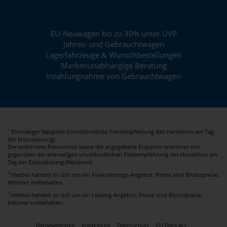
EU-Neuwagen bis zu 30% unter UVP
Jahres- und Gebrauchtwagen
Lagerfahrzeuge & Wunschbestellungen
Markenunabhängige Beratung
Inzahlungnahme von Gebrauchtwagen
Ehemaliger Neupreis (Unverbindliche Preisempfehlung des Herstellers am Tag
1
der Erstzulassung).
Der errechnete Preisvorteil sowie die angegebene Ersparnis errechnet sich
gegenüber der ehemaligen unverbindlichen Preisempfehlung des Herstellers am
Tag der Erstzulassung (Neupreis).
2
Hierbei handelt es sich um ein Finanzierungs-Angebot. Preise sind Bruttopreise.
Irrtümer vorbehalten.
3
Hierbei handelt es sich um ein Leasing-Angebot. Preise sind Bruttopreise.
Irrtümer vorbehalten.
Barrierefreiheit
Impressum
Datenschutz
EU Data Act