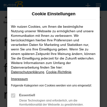
Zum
Hauptinhalt
Cookie Einstellungen
springen
Startseite
Essen
Ford kaufen, leasen finanzieren | Lieferservice nach
Essen
Wir nutzen Cookies, um Ihnen die bestmögliche
Nutzung unserer Webseite zu ermöglichen und unsere
Ford kaufen,
Kommunikation mit Ihnen zu verbessern. Wir
berücksichtigen hierbei Ihre Präferenzen und
verarbeiten Daten für Marketing und Statistiken nur,
leasen
wenn Sie uns Ihre Einwilligung geben. Wenn Sie zu
einem späteren Zeitpunkt Ihre Meinung ändern, können
Sie die Einwilligung jederzeit für die Zukunft widerrufen.
finanzieren |
Weitere Informationen zum Umfang der
Datenverarbeitung finden Sie hier:
Datenschutzerklärung
,
Cookie-Richtlinie
.
Lieferservice
Impressum
Folgende Kategorien von Cookies werden von uns eingesetzt:
nach Essen
Essentiell
Diese Technologien sind erforderlich, um die
Kernfunktionalität der Webseite zu gewährleisten.