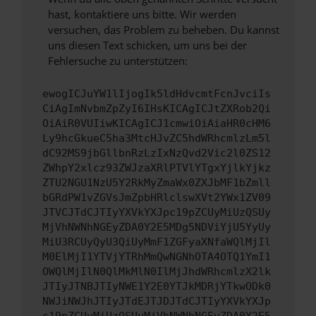
hast, kontaktiere uns bitte. Wir werden
versuchen, das Problem zu beheben. Du kannst
uns diesen Text schicken, um uns bei der
Fehlersuche zu unterstützen:
ewogICJuYW1lIjogIk5ldHdvcmtFcnJvciIs
CiAgImNvbmZpZyI6IHsKICAgICJtZXRob2Qi
OiAiR0VUIiwKICAgICJ1cmwiOiAiaHR0cHM6
Ly9hcGkueC5ha3MtcHJvZC5hdWRhcmlzLm5l
dC92MS9jbGllbnRzLzIxNzQvd2Vic2l0ZS12
ZWhpY2xlcz93ZWJzaXRlPTVlYTgxYjlkYjkz
ZTU2NGU1NzU5Y2RkMyZmaWx0ZXJbMF1bZmll
bGRdPW1vZGVsJmZpbHRlclswXVt2YWx1ZV09
JTVCJTdCJTIyYXVkYXJpc19pZCUyMiUzQSUy
MjVhNWNhNGEyZDA0Y2E5MDg5NDViYjU5YyUy
MiU3RCUyQyU3QiUyMmF1ZGFyaXNfaWQlMjIl
M0ElMjI1YTVjYTRhMmQwNGNhOTA4OTQ1YmI1
OWQlMjIlN0QlMkMlN0IlMjJhdWRhcmlzX2lk
JTIyJTNBJTIyNWE1Y2E0YTJkMDRjYTkwODk0
NWJiNWJhJTIyJTdEJTJDJTdCJTIyYXVkYXJp