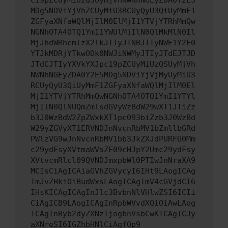
c19pZCUyMiUzQSUyMjVhNWNhNGEyZDA0Y2E5
MDg5NDViYjVhZCUyMiU3RCUyQyU3QiUyMmF1
ZGFyaXNfaWQlMjIlM0ElMjI1YTVjYTRhMmQw
NGNhOTA4OTQ1YmI1YWUlMjIlN0QlMkMlN0Il
MjJhdWRhcmlzX2lkJTIyJTNBJTIyNWE1Y2E0
YTJkMDRjYTkwODk0NWJiNWMyJTIyJTdEJTJD
JTdCJTIyYXVkYXJpc19pZCUyMiUzQSUyMjVh
NWNhNGEyZDA0Y2E5MDg5NDViYjVjMyUyMiU3
RCUyQyU3QiUyMmF1ZGFyaXNfaWQlMjIlM0El
MjI1YTVjYTRhMmQwNGNhOTA4OTQ1YmI1YTYl
MjIlN0QlNUQmZmlsdGVyWzBdW29wXT1JTiZz
b3J0WzBdW2ZpZWxkXT1pc093biZzb3J0WzBd
W29yZGVyXT1ERVNDJnNvcnRbMV1bZmllbGRd
PWlzVG9wJnNvcnRbMV1bb3JkZXJdPURFU0Mm
c29ydFsyXVtmaWVsZF09cHJpY2Umc29ydFsy
XVtvcmRlcl09QVNDJmxpbWl0PTIwJnNraXA9
MCIsCiAgICAiaGVhZGVycyI6IHt9LAogICAg
ImJvZHkiOiBudWxsLAogICAgImV4cGVjdCI6
IHsKICAgICAgInJlc3BvbnNlVHlwZSI6ICIi
CiAgICB9LAogICAgInRpbWVvdXQiOiAwLAog
ICAgInByb2dyZXNzIjogbnVsbCwKICAgICJy
aXNreSI6IGZhbHNlCiAgfQp9