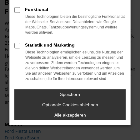
Budde Automobile – perfekt für Ihren
Funktional
Ford in Essen
Diese Technologien bieten die bestmögliche Funktionalität
der Webseite. Services von Drittanbietern wie Google
Wer einen Ford für Fahrten in Essen und Umgebung ins
Maps, Chats, Fahrzeugbewertungssystem und weitere
Auge gefasst hat, erhält bei Budde Automobile die perfekte
werden aktiviert.
Beratung. Unser Unternehmen beschäftigt sich seit mehr als
25 Jahren mit Autos und legt den Fokus unter anderem auf
Statistik und Marketing
Ford. Wir sind von der Qualität der Fahrzeuge dieses
Diese Technologien ermöglichen es uns, die Nutzung der
Herstellers überzeugt und haben sowohl spannende und
Webseite zu analysieren, um die Leistung zu messen und
günstige Gebrauchtwagen als auch Neufahrzeuge, EU-
zu verbessern. Zudem werden Technologien eingesetzt,
Fahrzeuge sowie Jahreswagen für Sie auf Lager. Wer in Essen
die von dritten Werbetreibenden verwendet werden, um
Sie auf anderen Webseiten zu verfolgen und um Anzeigen
lebt, hat es nicht weit zu uns. Auf einem Gelände von mehr
zu schalten, die für Ihre Interessen relevant sind.
als 11.000 Quadratmetern bieten wir alles, was das Herz
eines Autointeressierten begehrt und zwar sowohl jede
Speichern
Menge Werkstattfläche mit mehrere Hebebühnen als auch
angenehme Verkaufsräume mit enormer Auswahl.
Optionale Cookies ablehnen
Alle akzeptieren
Modelle
Ford Fiesta Essen
Ford Kuga Essen