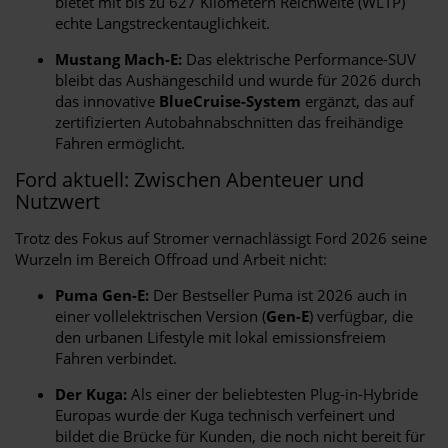
bietet mit bis zu 627 Kilometern Reichweite (WLTP)
echte Langstreckentauglichkeit.
Mustang Mach-E:
Das elektrische Performance-SUV
bleibt das Aushängeschild und wurde für 2026 durch
das innovative
BlueCruise-System
ergänzt, das auf
zertifizierten Autobahnabschnitten das freihändige
Fahren ermöglicht.
Ford aktuell: Zwischen Abenteuer und
Nutzwert
Trotz des Fokus auf Stromer vernachlässigt Ford 2026 seine
Wurzeln im Bereich Offroad und Arbeit nicht:
Puma Gen-E:
Der Bestseller Puma ist 2026 auch in
einer vollelektrischen Version (
Gen-E
) verfügbar, die
den urbanen Lifestyle mit lokal emissionsfreiem
Fahren verbindet.
Der Kuga:
Als einer der beliebtesten Plug-in-Hybride
Europas wurde der Kuga technisch verfeinert und
bildet die Brücke für Kunden, die noch nicht bereit für