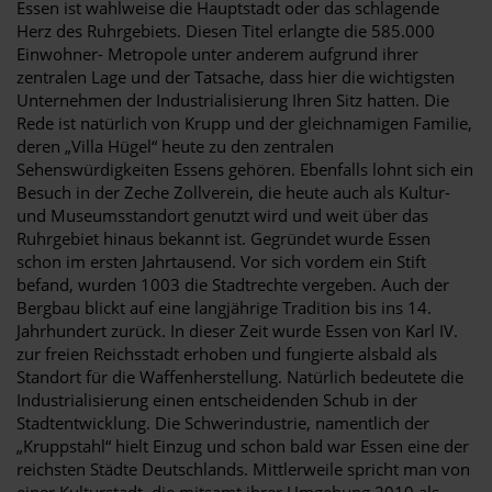
Essen ist wahlweise die Hauptstadt oder das schlagende
Herz des Ruhrgebiets. Diesen Titel erlangte die 585.000
Einwohner- Metropole unter anderem aufgrund ihrer
zentralen Lage und der Tatsache, dass hier die wichtigsten
Unternehmen der Industrialisierung Ihren Sitz hatten. Die
Rede ist natürlich von Krupp und der gleichnamigen Familie,
deren „Villa Hügel“ heute zu den zentralen
Sehenswürdigkeiten Essens gehören. Ebenfalls lohnt sich ein
Besuch in der Zeche Zollverein, die heute auch als Kultur-
und Museumsstandort genutzt wird und weit über das
Ruhrgebiet hinaus bekannt ist. Gegründet wurde Essen
schon im ersten Jahrtausend. Vor sich vordem ein Stift
befand, wurden 1003 die Stadtrechte vergeben. Auch der
Bergbau blickt auf eine langjährige Tradition bis ins 14.
Jahrhundert zurück. In dieser Zeit wurde Essen von Karl IV.
zur freien Reichsstadt erhoben und fungierte alsbald als
Standort für die Waffenherstellung. Natürlich bedeutete die
Industrialisierung einen entscheidenden Schub in der
Stadtentwicklung. Die Schwerindustrie, namentlich der
„Kruppstahl“ hielt Einzug und schon bald war Essen eine der
reichsten Städte Deutschlands. Mittlerweile spricht man von
einer Kulturstadt, die mitsamt ihrer Umgebung 2010 als