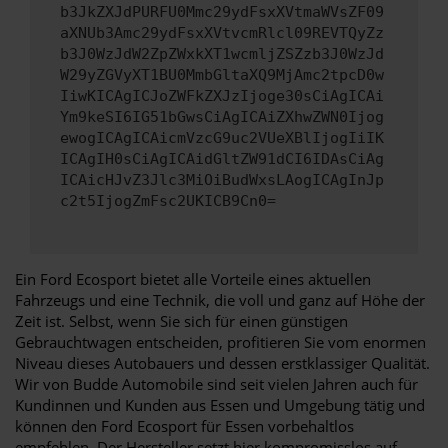
b3JkZXJdPURFU0Mmc29ydFsxXVtmaWVsZF09
aXNUb3Amc29ydFsxXVtvcmRlcl09REVTQyZz
b3J0WzJdW2ZpZWxkXT1wcmljZSZzb3J0WzJd
W29yZGVyXT1BU0MmbGltaXQ9MjAmc2tpcD0w
IiwKICAgICJoZWFkZXJzIjoge30sCiAgICAi
Ym9keSI6IG51bGwsCiAgICAiZXhwZWN0Ijog
ewogICAgICAicmVzcG9uc2VUeXBlIjogIiIK
ICAgIH0sCiAgICAidGltZW91dCI6IDAsCiAg
ICAicHJvZ3Jlc3MiOiBudWxsLAogICAgInJp
c2t5IjogZmFsc2UKICB9Cn0=
Ein Ford Ecosport bietet alle Vorteile eines aktuellen
Fahrzeugs und eine Technik, die voll und ganz auf Höhe der
Zeit ist. Selbst, wenn Sie sich für einen günstigen
Gebrauchtwagen entscheiden, profitieren Sie vom enormen
Niveau dieses Autobauers und dessen erstklassiger Qualität.
Wir von Budde Automobile sind seit vielen Jahren auch für
Kundinnen und Kunden aus Essen und Umgebung tätig und
können den Ford Ecosport für Essen vorbehaltlos
empfehlen. Der Hersteller setzt hier kompromisslos auf