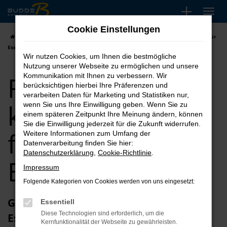
Zum
Hauptinhalt
Cookie Einstellungen
springen
Startseite
Essen
Ford
Ford Ecosport kaufen, leasen, finanzieren für
Essen
Wir nutzen Cookies, um Ihnen die bestmögliche
Nutzung unserer Webseite zu ermöglichen und unsere
Ford Ecosport
Kommunikation mit Ihnen zu verbessern. Wir
berücksichtigen hierbei Ihre Präferenzen und
verarbeiten Daten für Marketing und Statistiken nur,
kaufen, leasen,
wenn Sie uns Ihre Einwilligung geben. Wenn Sie zu
einem späteren Zeitpunkt Ihre Meinung ändern, können
Sie die Einwilligung jederzeit für die Zukunft widerrufen.
finanzieren für
Weitere Informationen zum Umfang der
Datenverarbeitung finden Sie hier:
Datenschutzerklärung
,
Cookie-Richtlinie
.
Essen
Impressum
Folgende Kategorien von Cookies werden von uns eingesetzt:
Glückwunsch zum Ford Ecosport in
Essentiell
Diese Technologien sind erforderlich, um die
Essen
Kernfunktionalität der Webseite zu gewährleisten.