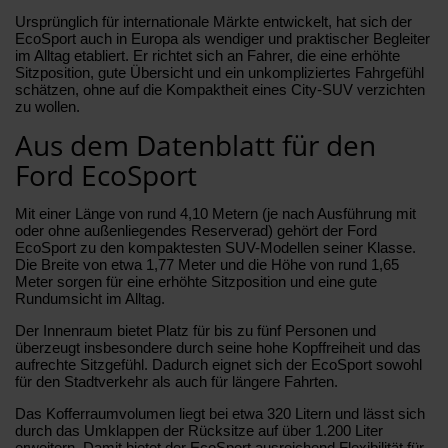
Ursprünglich für internationale Märkte entwickelt, hat sich der
EcoSport auch in Europa als wendiger und praktischer Begleiter
im Alltag etabliert. Er richtet sich an Fahrer, die eine erhöhte
Sitzposition, gute Übersicht und ein unkompliziertes Fahrgefühl
schätzen, ohne auf die Kompaktheit eines City-SUV verzichten
zu wollen.
Aus dem Datenblatt für den
Ford EcoSport
Mit einer Länge von rund 4,10 Metern (je nach Ausführung mit
oder ohne außenliegendes Reserverad) gehört der Ford
EcoSport zu den kompaktesten SUV-Modellen seiner Klasse.
Die Breite von etwa 1,77 Meter und die Höhe von rund 1,65
Meter sorgen für eine erhöhte Sitzposition und eine gute
Rundumsicht im Alltag.
Der Innenraum bietet Platz für bis zu fünf Personen und
überzeugt insbesondere durch seine hohe Kopffreiheit und das
aufrechte Sitzgefühl. Dadurch eignet sich der EcoSport sowohl
für den Stadtverkehr als auch für längere Fahrten.
Das Kofferraumvolumen liegt bei etwa 320 Litern und lässt sich
durch das Umklappen der Rücksitze auf über 1.200 Liter
erweitern. Damit bietet der EcoSport ausreichend Flexibilität für