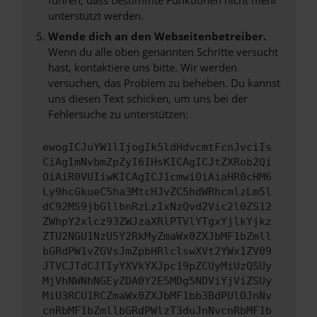
unterstützt werden.
Wende dich an den Webseitenbetreiber.
Wenn du alle oben genannten Schritte versucht
hast, kontaktiere uns bitte. Wir werden
versuchen, das Problem zu beheben. Du kannst
uns diesen Text schicken, um uns bei der
Fehlersuche zu unterstützen:
ewogICJuYW1lIjogIk5ldHdvcmtFcnJvciIs
CiAgImNvbmZpZyI6IHsKICAgICJtZXRob2Qi
OiAiR0VUIiwKICAgICJ1cmwiOiAiaHR0cHM6
Ly9hcGkueC5ha3MtcHJvZC5hdWRhcmlzLm5l
dC92MS9jbGllbnRzLzIxNzQvd2Vic2l0ZS12
ZWhpY2xlcz93ZWJzaXRlPTVlYTgxYjlkYjkz
ZTU2NGU1NzU5Y2RkMyZmaWx0ZXJbMF1bZmll
bGRdPW1vZGVsJmZpbHRlclswXVt2YWx1ZV09
JTVCJTdCJTIyYXVkYXJpc19pZCUyMiUzQSUy
MjVhNWNhNGEyZDA0Y2E5MDg5NDViYjViZSUy
MiU3RCU1RCZmaWx0ZXJbMF1bb3BdPUlOJnNv
cnRbMF1bZmllbGRdPWlzT3duJnNvcnRbMF1b