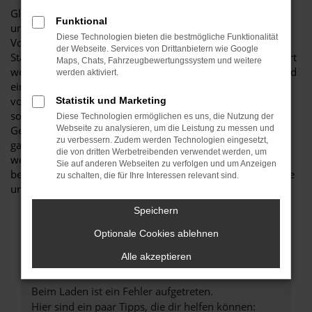
Glückwunsch: der Ford Ecosport passt perfekt nach Essen
Funktional
und ist ganz sicher das passende Fahrzeug für Sie. Der
Diese Technologien bieten die bestmögliche Funktionalität
Vorteil dieses Modells besteht darin, dass sowohl der
der Webseite. Services von Drittanbietern wie Google
Stadtverkehr als auch längere Strecken souverän gemeistert
Maps, Chats, Fahrzeugbewertungssystem und weitere
werden. Hinzu kommt eine herausragende Ausstattung und
werden aktiviert.
eine enorme Effizienz hinsichtlich der Motorisierung. Wir
von Budde Automobile bieten Ihnen den Ford Ecosport
Statistik und Marketing
sowohl als Neuwagen als auch als EU-Import sowie als
Diese Technologien ermöglichen es uns, die Nutzung der
Gebraucht- oder Jahreswagen. Entsprechend haben Sie die
Webseite zu analysieren, um die Leistung zu messen und
zu verbessern. Zudem werden Technologien eingesetzt,
ganz große Auswahl und entscheiden komplett selbst, mit
die von dritten Werbetreibenden verwendet werden, um
welchem Modell Sie fortan in Essen unterwegs sind. Wir
Sie auf anderen Webseiten zu verfolgen und um Anzeigen
beraten Sie gerne und stehen Ihnen für all Ihre Fragen Rede
zu schalten, die für Ihre Interessen relevant sind.
und Antwort.
Speichern
Optionale Cookies ablehnen
Alle akzeptieren
Fehler: Network Error
Beim Laden ist ein Fehler aufgetreten.
Hier sind ein paar Tipps, die dir helfen können: