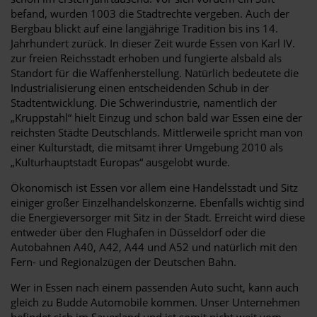
befand, wurden 1003 die Stadtrechte vergeben. Auch der
Bergbau blickt auf eine langjährige Tradition bis ins 14.
Jahrhundert zurück. In dieser Zeit wurde Essen von Karl IV.
zur freien Reichsstadt erhoben und fungierte alsbald als
Standort für die Waffenherstellung. Natürlich bedeutete die
Industrialisierung einen entscheidenden Schub in der
Stadtentwicklung. Die Schwerindustrie, namentlich der
„Kruppstahl“ hielt Einzug und schon bald war Essen eine der
reichsten Städte Deutschlands. Mittlerweile spricht man von
einer Kulturstadt, die mitsamt ihrer Umgebung 2010 als
„Kulturhauptstadt Europas“ ausgelobt wurde.
Ökonomisch ist Essen vor allem eine Handelsstadt und Sitz
einiger großer Einzelhandelskonzerne. Ebenfalls wichtig sind
die Energieversorger mit Sitz in der Stadt. Erreicht wird diese
entweder über den Flughafen in Düsseldorf oder die
Autobahnen A40, A42, A44 und A52 und natürlich mit den
Fern- und Regionalzügen der Deutschen Bahn.
Wer in Essen nach einem passenden Auto sucht, kann auch
gleich zu Budde Automobile kommen. Unser Unternehmen
befindet sich im Sauerland und ist somit nicht weit vom