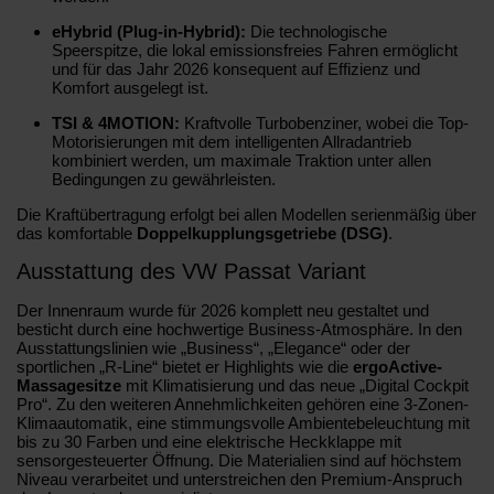
eHybrid (Plug-in-Hybrid):
Die technologische
Speerspitze, die lokal emissionsfreies Fahren ermöglicht
und für das Jahr 2026 konsequent auf Effizienz und
Komfort ausgelegt ist.
TSI & 4MOTION:
Kraftvolle Turbobenziner, wobei die Top-
Motorisierungen mit dem intelligenten Allradantrieb
kombiniert werden, um maximale Traktion unter allen
Bedingungen zu gewährleisten.
Die Kraftübertragung erfolgt bei allen Modellen serienmäßig über
das komfortable
Doppelkupplungsgetriebe (DSG)
.
Ausstattung des VW Passat Variant
Der Innenraum wurde für 2026 komplett neu gestaltet und
besticht durch eine hochwertige Business-Atmosphäre. In den
Ausstattungslinien wie „Business“, „Elegance“ oder der
sportlichen „R-Line“ bietet er Highlights wie die
ergoActive-
Massagesitze
mit Klimatisierung und das neue „Digital Cockpit
Pro“. Zu den weiteren Annehmlichkeiten gehören eine 3-Zonen-
Klimaautomatik, eine stimmungsvolle Ambientebeleuchtung mit
bis zu 30 Farben und eine elektrische Heckklappe mit
sensorgesteuerter Öffnung. Die Materialien sind auf höchstem
Niveau verarbeitet und unterstreichen den Premium-Anspruch