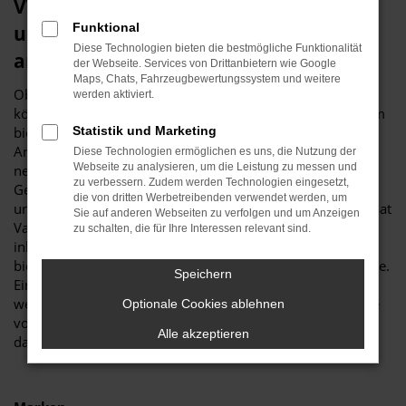
VW Passat Variant Jahreswagen –
Funktional
unsere Empfehlung für Bochum und
Diese Technologien bieten die bestmögliche Funktionalität
anderswo
der Webseite. Services von Drittanbietern wie Google
Maps, Chats, Fahrzeugbewertungssystem und weitere
Ob wir einen VW Passat Variant Jahreswagen empfehlen
werden aktiviert.
können? Eindeutig „ja“. Der Vorteil, den diese Fahrzeugform
bietet, liegt im erstklassigen Verhältnis zwischen Preis und
Statistik und Marketing
Angebot. Mit anderen Worten: Sie erhalten ein fast noch
Diese Technologien ermöglichen es uns, die Nutzung der
Webseite zu analysieren, um die Leistung zu messen und
neues Auto und zahlen hierfür den Preis eines
zu verbessern. Zudem werden Technologien eingesetzt,
Gebrauchtwagens. Wer viel in Bochum und Umgebung
die von dritten Werbetreibenden verwendet werden, um
unterwegs ist, wird zudem die Zuverlässigkeit des VW Passat
Sie auf anderen Webseiten zu verfolgen und um Anzeigen
Variant Jahreswagens zu schätzen wissen. Das Modell wird
zu schalten, die für Ihre Interessen relevant sind.
inbesondere in der aktuellen Generation hochgelobt und
bietet jede Menge spannender Extras und Assistenzsysteme.
Speichern
Ein VW Passat Variant Jahreswagen liegt immer dann vor,
wenn das Datum der Erstzulassung maximal zwölf Monate
Optionale Cookies ablehnen
vorbei ist. Entsprechend ist die Wahrscheinlichkeit hoch,
Alle akzeptieren
dass Sie ein aktuelles Fahrzeug erhalten.