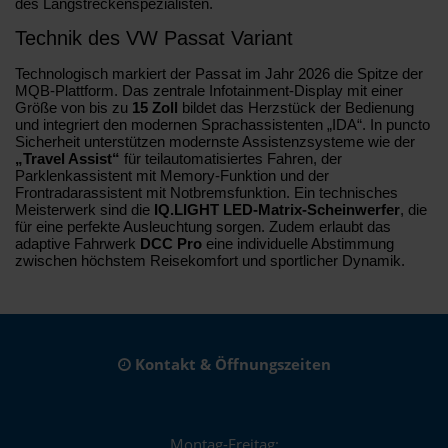
des Langstreckenspezialisten.
Technik des VW Passat Variant
Technologisch markiert der Passat im Jahr 2026 die Spitze der
MQB-Plattform. Das zentrale Infotainment-Display mit einer
Größe von bis zu
15 Zoll
bildet das Herzstück der Bedienung
und integriert den modernen Sprachassistenten „IDA“. In puncto
Sicherheit unterstützen modernste Assistenzsysteme wie der
„Travel Assist“
für teilautomatisiertes Fahren, der
Parklenkassistent mit Memory-Funktion und der
Frontradarassistent mit Notbremsfunktion. Ein technisches
Meisterwerk sind die
IQ.LIGHT LED-Matrix-Scheinwerfer
, die
für eine perfekte Ausleuchtung sorgen. Zudem erlaubt das
adaptive Fahrwerk
DCC Pro
eine individuelle Abstimmung
zwischen höchstem Reisekomfort und sportlicher Dynamik.
Kontakt & Öffnungszeiten
Montag-Freitag: