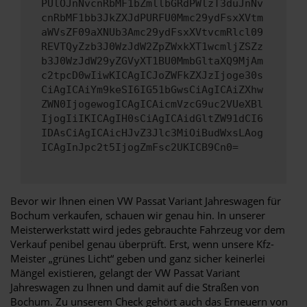
PUlOJnNvcnRbMF1bZmllbGRdPWlzT3duJnNv
cnRbMF1bb3JkZXJdPURFU0Mmc29ydFsxXVtm
aWVsZF09aXNUb3Amc29ydFsxXVtvcmRlcl09
REVTQyZzb3J0WzJdW2ZpZWxkXT1wcmljZSZz
b3J0WzJdW29yZGVyXT1BU0MmbGltaXQ9MjAm
c2tpcD0wIiwKICAgICJoZWFkZXJzIjoge30s
CiAgICAiYm9keSI6IG51bGwsCiAgICAiZXhw
ZWN0IjogewogICAgICAicmVzcG9uc2VUeXBl
IjogIiIKICAgIH0sCiAgICAidGltZW91dCI6
IDAsCiAgICAicHJvZ3Jlc3MiOiBudWxsLAog
ICAgInJpc2t5IjogZmFsc2UKICB9Cn0=
Bevor wir Ihnen einen VW Passat Variant Jahreswagen für
Bochum verkaufen, schauen wir genau hin. In unserer
Meisterwerkstatt wird jedes gebrauchte Fahrzeug vor dem
Verkauf penibel genau überprüft. Erst, wenn unsere Kfz-
Meister „grünes Licht“ geben und ganz sicher keinerlei
Mängel existieren, gelangt der VW Passat Variant
Jahreswagen zu Ihnen und damit auf die Straßen von
Bochum. Zu unserem Check gehört auch das Erneuern von