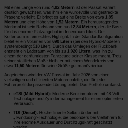
Mit einer Länge von rund
4,92 Metern
ist der Passat Variant
deutlich gewachsen, was ihm eine würdevolle und gestreckte
Präsenz verleiht. Er bringt es auf eine Breite von etwa
1,85
Metern
und eine Höhe von
1,52 Metern
. Ein herausragendes
Merkmal ist sein Radstand von rund
2,84 Metern
, der die Basis
für das enorme Platzangebot im Innenraum bildet. Der
Kofferraum ist ein echtes Highlight: In der Standardkonfiguration
bietet er ein Volumen von
690 Litern
(bei den Hybrid-Modellen
systembedingt 510 Liter). Durch das Umlegen der Rückbank
entsteht ein Laderaum von bis zu
1.920 Litern
, was ihn zu
einem der geräumigsten Fahrzeuge seiner Klasse macht. Trotz
seiner stattlichen Maße bleibt er mit einem Wendekreis von
etwa
11,50 Metern
für seine Größe gut manövrierbar.
Angetrieben wird der VW Passat im Jahr 2026 von einer
vielseitigen und effizienten Motorenpalette, die für jedes
Fahrerprofil die passende Lösung bietet. Das Portfolio umfasst:
eTSI (Mild-Hybrid):
Moderne Benzinmotoren mit 48-Volt-
Technologie und Zylindermanagement für einen optimierten
Verbrauch.
TDI (Diesel):
Hocheffiziente Selbstzünder mit
„Twindosing“-Technologie, die besonders bei Vielfahrern für
ihre enorme Ausdauer und Durchzugskraft geschätzt
werden.