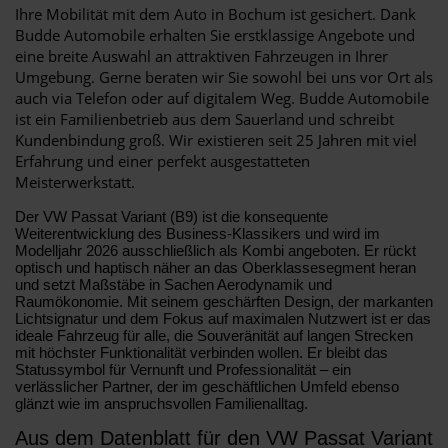
Ihre Mobilität mit dem Auto in Bochum ist gesichert. Dank
Budde Automobile erhalten Sie erstklassige Angebote und
eine breite Auswahl an attraktiven Fahrzeugen in Ihrer
Umgebung. Gerne beraten wir Sie sowohl bei uns vor Ort als
auch via Telefon oder auf digitalem Weg. Budde Automobile
ist ein Familienbetrieb aus dem Sauerland und schreibt
Kundenbindung groß. Wir existieren seit 25 Jahren mit viel
Erfahrung und einer perfekt ausgestatteten
Meisterwerkstatt.
Der VW Passat Variant (B9) ist die konsequente
Weiterentwicklung des Business-Klassikers und wird im
Modelljahr 2026 ausschließlich als Kombi angeboten. Er rückt
optisch und haptisch näher an das Oberklassesegment heran
und setzt Maßstäbe in Sachen Aerodynamik und
Raumökonomie. Mit seinem geschärften Design, der markanten
Lichtsignatur und dem Fokus auf maximalen Nutzwert ist er das
ideale Fahrzeug für alle, die Souveränität auf langen Strecken
mit höchster Funktionalität verbinden wollen. Er bleibt das
Statussymbol für Vernunft und Professionalität – ein
verlässlicher Partner, der im geschäftlichen Umfeld ebenso
glänzt wie im anspruchsvollen Familienalltag.
Aus dem Datenblatt für den VW Passat Variant