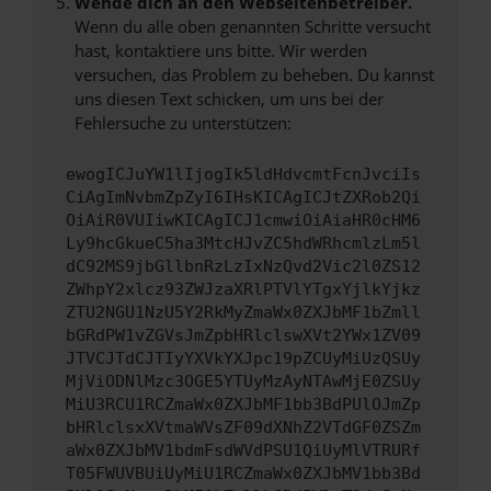
Wende dich an den Webseitenbetreiber.
Wenn du alle oben genannten Schritte versucht
hast, kontaktiere uns bitte. Wir werden
versuchen, das Problem zu beheben. Du kannst
uns diesen Text schicken, um uns bei der
Fehlersuche zu unterstützen:
ewogICJuYW1lIjogIk5ldHdvcmtFcnJvciIs
CiAgImNvbmZpZyI6IHsKICAgICJtZXRob2Qi
OiAiR0VUIiwKICAgICJ1cmwiOiAiaHR0cHM6
Ly9hcGkueC5ha3MtcHJvZC5hdWRhcmlzLm5l
dC92MS9jbGllbnRzLzIxNzQvd2Vic2l0ZS12
ZWhpY2xlcz93ZWJzaXRlPTVlYTgxYjlkYjkz
ZTU2NGU1NzU5Y2RkMyZmaWx0ZXJbMF1bZmll
bGRdPW1vZGVsJmZpbHRlclswXVt2YWx1ZV09
JTVCJTdCJTIyYXVkYXJpc19pZCUyMiUzQSUy
MjViODNlMzc3OGE5YTUyMzAyNTAwMjE0ZSUy
MiU3RCU1RCZmaWx0ZXJbMF1bb3BdPUlOJmZp
bHRlclsxXVtmaWVsZF09dXNhZ2VTdGF0ZSZm
aWx0ZXJbMV1bdmFsdWVdPSU1QiUyMlVTRURf
T05FWUVBUiUyMiU1RCZmaWx0ZXJbMV1bb3Bd