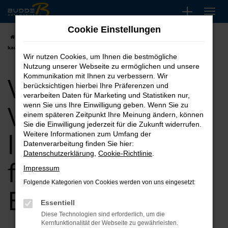
Zum
Hauptinhalt
Cookie Einstellungen
springen
Startseite
Bochum
VW
VW Passat Variant
VW Passat Variant
kaufen, leasen, finanzieren für Bochum
Wir nutzen Cookies, um Ihnen die bestmögliche
Nutzung unserer Webseite zu ermöglichen und unsere
VW Passat
Kommunikation mit Ihnen zu verbessern. Wir
berücksichtigen hierbei Ihre Präferenzen und
verarbeiten Daten für Marketing und Statistiken nur,
Variant kaufen,
wenn Sie uns Ihre Einwilligung geben. Wenn Sie zu
einem späteren Zeitpunkt Ihre Meinung ändern, können
Sie die Einwilligung jederzeit für die Zukunft widerrufen.
leasen,
Weitere Informationen zum Umfang der
Datenverarbeitung finden Sie hier:
Datenschutzerklärung
,
Cookie-Richtlinie
.
finanzieren für
Impressum
Folgende Kategorien von Cookies werden von uns eingesetzt:
Bochum
Essentiell
Diese Technologien sind erforderlich, um die
Kernfunktionalität der Webseite zu gewährleisten.