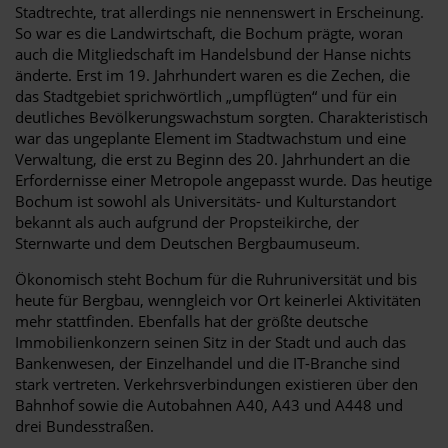
Stadtrechte, trat allerdings nie nennenswert in Erscheinung.
So war es die Landwirtschaft, die Bochum prägte, woran
auch die Mitgliedschaft im Handelsbund der Hanse nichts
änderte. Erst im 19. Jahrhundert waren es die Zechen, die
das Stadtgebiet sprichwörtlich „umpflügten“ und für ein
deutliches Bevölkerungswachstum sorgten. Charakteristisch
war das ungeplante Element im Stadtwachstum und eine
Verwaltung, die erst zu Beginn des 20. Jahrhundert an die
Erfordernisse einer Metropole angepasst wurde. Das heutige
Bochum ist sowohl als Universitäts- und Kulturstandort
bekannt als auch aufgrund der Propsteikirche, der
Sternwarte und dem Deutschen Bergbaumuseum.
Ökonomisch steht Bochum für die Ruhruniversität und bis
heute für Bergbau, wenngleich vor Ort keinerlei Aktivitäten
mehr stattfinden. Ebenfalls hat der größte deutsche
Immobilienkonzern seinen Sitz in der Stadt und auch das
Bankenwesen, der Einzelhandel und die IT-Branche sind
stark vertreten. Verkehrsverbindungen existieren über den
Bahnhof sowie die Autobahnen A40, A43 und A448 und
drei Bundesstraßen.