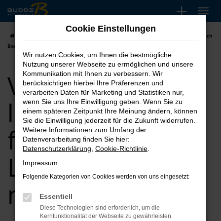
Zum
Hauptinhalt
Cookie Einstellungen
springen
Startseite
Bochum
VW kaufen, leasen finanzieren | Lieferservice nach
Bochum
Wir nutzen Cookies, um Ihnen die bestmögliche
Nutzung unserer Webseite zu ermöglichen und unsere
VW kaufen,
Kommunikation mit Ihnen zu verbessern. Wir
berücksichtigen hierbei Ihre Präferenzen und
verarbeiten Daten für Marketing und Statistiken nur,
leasen
wenn Sie uns Ihre Einwilligung geben. Wenn Sie zu
einem späteren Zeitpunkt Ihre Meinung ändern, können
Sie die Einwilligung jederzeit für die Zukunft widerrufen.
finanzieren |
Weitere Informationen zum Umfang der
Datenverarbeitung finden Sie hier:
Datenschutzerklärung
,
Cookie-Richtlinie
.
Lieferservice
Impressum
Folgende Kategorien von Cookies werden von uns eingesetzt:
nach Bochum
Essentiell
Diese Technologien sind erforderlich, um die
Kernfunktionalität der Webseite zu gewährleisten.