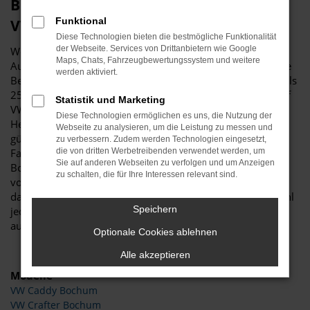
Budde Automobile – perfekt für Ihren
Funktional
VW in Bochum
Diese Technologien bieten die bestmögliche Funktionalität
der Webseite. Services von Drittanbietern wie Google
Wer einen VW für Fahrten in Bochum und Umgebung ins
Maps, Chats, Fahrzeugbewertungssystem und weitere
Auge gefasst hat, erhält bei Budde Automobile die perfekte
werden aktiviert.
Beratung. Unser Unternehmen beschäftigt sich seit mehr als
25 Jahren mit Autos und legt den Fokus unter anderem auf
Statistik und Marketing
VW. Wir sind von der Qualität der Fahrzeuge dieses
Diese Technologien ermöglichen es uns, die Nutzung der
Herstellers überzeugt und haben sowohl spannende und
Webseite zu analysieren, um die Leistung zu messen und
günstige Gebrauchtwagen als auch Neufahrzeuge, EU-
zu verbessern. Zudem werden Technologien eingesetzt,
Fahrzeuge sowie Jahreswagen für Sie auf Lager. Wer in
die von dritten Werbetreibenden verwendet werden, um
Sie auf anderen Webseiten zu verfolgen und um Anzeigen
Bochum lebt, hat es nicht weit zu uns. Auf einem Gelände
zu schalten, die für Ihre Interessen relevant sind.
von mehr als 11.000 Quadratmetern bieten wir alles, was
das Herz eines Autointeressierten begehrt und zwar sowohl
Speichern
jede Menge Werkstattfläche mit mehrere Hebebühnen als
auch angenehme Verkaufsräume mit enormer Auswahl.
Optionale Cookies ablehnen
Alle akzeptieren
Modelle
VW Caddy Bochum
VW Crafter Bochum