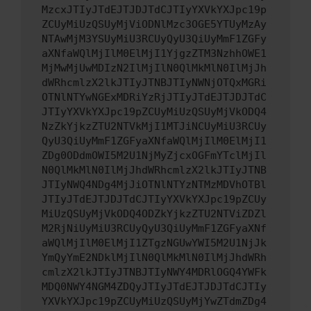
MzcxJTIyJTdEJTJDJTdCJTIyYXVkYXJpc19p
ZCUyMiUzQSUyMjViODNlMzc3OGE5YTUyMzAy
NTAwMjM3YSUyMiU3RCUyQyU3QiUyMmF1ZGFy
aXNfaWQlMjIlM0ElMjI1YjgzZTM3NzhhOWE1
MjMwMjUwMDIzN2IlMjIlN0QlMkMlN0IlMjJh
dWRhcmlzX2lkJTIyJTNBJTIyNWNjOTQxMGRi
OTNlNTYwNGExMDRiYzRjJTIyJTdEJTJDJTdC
JTIyYXVkYXJpc19pZCUyMiUzQSUyMjVkODQ4
NzZkYjkzZTU2NTVkMjI1MTJiNCUyMiU3RCUy
QyU3QiUyMmF1ZGFyaXNfaWQlMjIlM0ElMjI1
ZDg0ODdmOWI5M2U1NjMyZjcxOGFmYTclMjIl
N0QlMkMlN0IlMjJhdWRhcmlzX2lkJTIyJTNB
JTIyNWQ4NDg4MjJiOTNlNTYzNTMzMDVhOTBl
JTIyJTdEJTJDJTdCJTIyYXVkYXJpc19pZCUy
MiUzQSUyMjVkODQ4ODZkYjkzZTU2NTViZDZl
M2RjNiUyMiU3RCUyQyU3QiUyMmF1ZGFyaXNf
aWQlMjIlM0ElMjI1ZTgzNGUwYWI5M2U1NjJk
YmQyYmE2NDklMjIlN0QlMkMlN0IlMjJhdWRh
cmlzX2lkJTIyJTNBJTIyNWY4MDRlOGQ4YWFk
MDQ0NWY4NGM4ZDQyJTIyJTdEJTJDJTdCJTIy
YXVkYXJpc19pZCUyMiUzQSUyMjYwZTdmZDg4