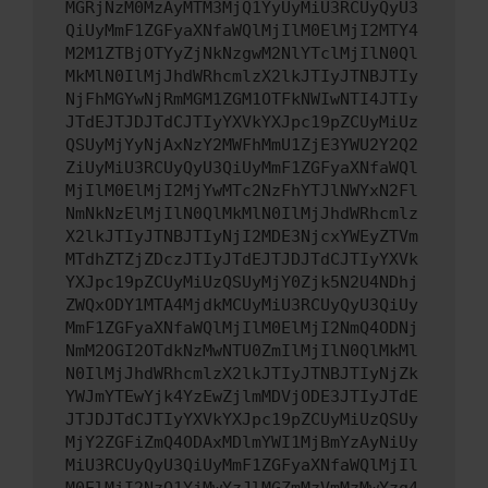
MGRjNzM0MzAyMTM3MjQ1YyUyMiU3RCUyQyU3
QiUyMmF1ZGFyaXNfaWQlMjIlM0ElMjI2MTY4
M2M1ZTBjOTYyZjNkNzgwM2NlYTclMjIlN0Ql
MkMlN0IlMjJhdWRhcmlzX2lkJTIyJTNBJTIy
NjFhMGYwNjRmMGM1ZGM1OTFkNWIwNTI4JTIy
JTdEJTJDJTdCJTIyYXVkYXJpc19pZCUyMiUz
QSUyMjYyNjAxNzY2MWFhMmU1ZjE3YWU2Y2Q2
ZiUyMiU3RCUyQyU3QiUyMmF1ZGFyaXNfaWQl
MjIlM0ElMjI2MjYwMTc2NzFhYTJlNWYxN2Fl
NmNkNzElMjIlN0QlMkMlN0IlMjJhdWRhcmlz
X2lkJTIyJTNBJTIyNjI2MDE3NjcxYWEyZTVm
MTdhZTZjZDczJTIyJTdEJTJDJTdCJTIyYXVk
YXJpc19pZCUyMiUzQSUyMjY0Zjk5N2U4NDhj
ZWQxODY1MTA4MjdkMCUyMiU3RCUyQyU3QiUy
MmF1ZGFyaXNfaWQlMjIlM0ElMjI2NmQ4ODNj
NmM2OGI2OTdkNzMwNTU0ZmIlMjIlN0QlMkMl
N0IlMjJhdWRhcmlzX2lkJTIyJTNBJTIyNjZk
YWJmYTEwYjk4YzEwZjlmMDVjODE3JTIyJTdE
JTJDJTdCJTIyYXVkYXJpc19pZCUyMiUzQSUy
MjY2ZGFiZmQ4ODAxMDlmYWI1MjBmYzAyNiUy
MiU3RCUyQyU3QiUyMmF1ZGFyaXNfaWQlMjIl