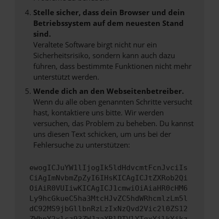
Stelle sicher, dass dein Browser und dein
Betriebssystem auf dem neuesten Stand
sind.
Veraltete Software birgt nicht nur ein
Sicherheitsrisiko, sondern kann auch dazu
führen, dass bestimmte Funktionen nicht mehr
unterstützt werden.
Wende dich an den Webseitenbetreiber.
Wenn du alle oben genannten Schritte versucht
hast, kontaktiere uns bitte. Wir werden
versuchen, das Problem zu beheben. Du kannst
uns diesen Text schicken, um uns bei der
Fehlersuche zu unterstützen:
ewogICJuYW1lIjogIk5ldHdvcmtFcnJvciIs
CiAgImNvbmZpZyI6IHsKICAgICJtZXRob2Qi
OiAiR0VUIiwKICAgICJ1cmwiOiAiaHR0cHM6
Ly9hcGkueC5ha3MtcHJvZC5hdWRhcmlzLm5l
dC92MS9jbGllbnRzLzIxNzQvd2Vic2l0ZS12