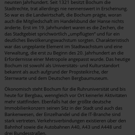
neunten Jahrhundert. Seit 1321 besitzt Bochum die
Stadtrechte, trat allerdings nie nennenswert in Erscheinung.
So war es die Landwirtschaft, die Bochum prägte, woran
auch die Mitgliedschaft im Handelsbund der Hanse nichts
änderte. Erst im 19. Jahrhundert waren es die Zechen, die
das Stadtgebiet sprichwörtlich „umpflügten“ und für ein
deutliches Bevölkerungswachstum sorgten. Charakteristisch
war das ungeplante Element im Stadtwachstum und eine
Verwaltung, die erst zu Beginn des 20. Jahrhundert an die
Erfordernisse einer Metropole angepasst wurde. Das heutige
Bochum ist sowohl als Universitäts- und Kulturstandort
bekannt als auch aufgrund der Propsteikirche, der
Sternwarte und dem Deutschen Bergbaumuseum.
Ökonomisch steht Bochum für die Ruhruniversität und bis
heute für Bergbau, wenngleich vor Ort keinerlei Aktivitäten
mehr stattfinden. Ebenfalls hat der größte deutsche
Immobilienkonzern seinen Sitz in der Stadt und auch das
Bankenwesen, der Einzelhandel und die IT-Branche sind
stark vertreten. Verkehrsverbindungen existieren über den
Bahnhof sowie die Autobahnen A40, A43 und A448 und
drei Bundesstraßen.