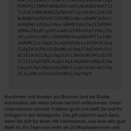
M0ElMjI2NzQ1YjMwYzJlMGZmMzVmMzMwYzg4
MzMlMjIlN0QlNUQmZmlsdGVyWzBdW29wXT1J
TiZzb3J0WzBdW2ZpZWxkXT1pc093biZzb3J0
WzBdW29yZGVyXT1ERVNDJnNvcnRbMV1bZmll
bGRdPWlzVG9wJnNvcnRbMV1bb3JkZXJdPURF
U0Mmc29ydFsyXVtmaWVsZF09cHJpY2Umc29y
dFsyXVtvcmRlcl09QVNDJmxpbWl0PTIwJnNr
aXA9MCIsCiAgICAiaGVhZGVycyI6IHt9LAog
ICAgImJvZHkiOiBudWxsLAogICAgImV4cGVj
dCI6IHsKICAgICAgInJlc3BvbnNlVHlwZSI6
ICIiCiAgICB9LAogICAgInRpbWVvdXQiOiAw
LAogICAgInByb2dyZXNzIjogbnVsbCwKICAg
ICJyaXNreSI6IGZhbHNlCiAgfQp9
Kundinnen und Kunden aus Bochum sind bei Budde
Automobile seit vielen Jahren herzlich willkommen. Unser
Unternehmen schreibt Tradition groß und stellt Sie und Ihr
Anliegen in den Mittelpunkt. Das gilt natürlich auch dann,
wenn Sie sich für einen VW interessieren, was eine sehr gute
Wahl ist. Ein Team von mehr als 20 Mitarbeiterinnen und