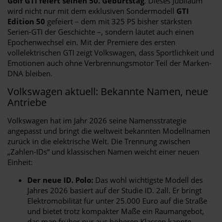
Golf GTI feiert seinen 50. Geburtstag
. Dieses Jubiläum
wird nicht nur mit dem exklusiven Sondermodell
GTI
Edition 50
gefeiert – dem mit 325 PS bisher stärksten
Serien-GTI der Geschichte –, sondern läutet auch einen
Epochenwechsel ein. Mit der Premiere des ersten
vollelektrischen GTI zeigt Volkswagen, dass Sportlichkeit und
Emotionen auch ohne Verbrennungsmotor Teil der Marken-
DNA bleiben.
Volkswagen aktuell: Bekannte Namen, neue
Antriebe
Volkswagen hat im Jahr 2026 seine Namensstrategie
angepasst und bringt die weltweit bekannten Modellnamen
zurück in die elektrische Welt. Die Trennung zwischen
„Zahlen-IDs“ und klassischen Namen weicht einer neuen
Einheit:
Der neue ID. Polo:
Das wohl wichtigste Modell des
Jahres 2026 basiert auf der Studie ID. 2all. Er bringt
Elektromobilität für unter 25.000 Euro auf die Straße
und bietet trotz kompakter Maße ein Raumangebot,
das man früher nur aus höheren Klassen kannte.