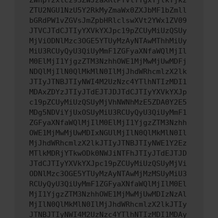
ZWhpY2xlcz93ZWJzaXRlPTVlYTgxYjlkYjkz
ZTU2NGU1NzU5Y2RkMyZmaWx0ZXJbMF1bZmll
bGRdPW1vZGVsJmZpbHRlclswXVt2YWx1ZV09
JTVCJTdCJTIyYXVkYXJpc19pZCUyMiUzQSUy
MjViODNlMzc3OGE5YTUyMzAyNTAwMThhMiUy
MiU3RCUyQyU3QiUyMmF1ZGFyaXNfaWQlMjIl
M0ElMjI1YjgzZTM3NzhhOWE1MjMwMjUwMDFj
NDQlMjIlN0QlMkMlN0IlMjJhdWRhcmlzX2lk
JTIyJTNBJTIyNWI4M2UzNzc4YTlhNTIzMDI1
MDAxZDYzJTIyJTdEJTJDJTdCJTIyYXVkYXJp
c19pZCUyMiUzQSUyMjVhNWNhMzE5ZDA0Y2E5
MDg5NDViYjUxOSUyMiU3RCUyQyU3QiUyMmF1
ZGFyaXNfaWQlMjIlM0ElMjI1YjgzZTM3Nzhh
OWE1MjMwMjUwMDIxNGUlMjIlN0QlMkMlN0Il
MjJhdWRhcmlzX2lkJTIyJTNBJTIyNWE1Y2Ez
MTlkMDRjYTkwODk0NWJiNTFhJTIyJTdEJTJD
JTdCJTIyYXVkYXJpc19pZCUyMiUzQSUyMjVi
ODNlMzc3OGE5YTUyMzAyNTAwMjMzMSUyMiU3
RCUyQyU3QiUyMmF1ZGFyaXNfaWQlMjIlM0El
MjI1YjgzZTM3NzhhOWE1MjMwMjUwMDIzNzAl
MjIlN0QlMkMlN0IlMjJhdWRhcmlzX2lkJTIy
JTNBJTIyNWI4M2UzNzc4YTlhNTIzMDI1MDAy