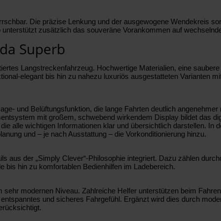
eherrschbar. Die präzise Lenkung und der ausgewogene Wendekreis so
ieb unterstützt zusätzlich das souveräne Vorankommen auf wechseln
oda Superb
tiertes Langstreckenfahrzeug. Hochwertige Materialien, eine saubere 
ional-elegant bis hin zu nahezu luxuriös ausgestatteten Varianten mit 
ge- und Belüftungsfunktion, die lange Fahrten deutlich angenehmer
nmentsystem mit großem, schwebend wirkendem Display bildet das digi
ie alle wichtigen Informationen klar und übersichtlich darstellen. In
anung und – je nach Ausstattung – die Vorkonditionierung hinzu.
ls aus der „Simply Clever“-Philosophie integriert. Dazu zählen durc
e bis hin zu komfortablen Bedienhilfen im Ladebereich.
 sehr modernen Niveau. Zahlreiche Helfer unterstützen beim Fahren
entspanntes und sicheres Fahrgefühl. Ergänzt wird dies durch moder
rücksichtigt.