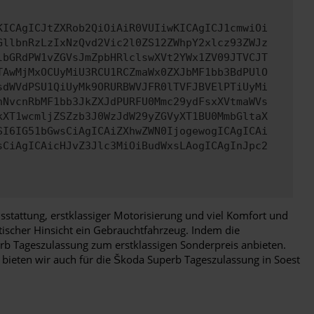
KICAgICJtZXRob2QiOiAiR0VUIiwKICAgICJ1cmwiOi
GllbnRzLzIxNzQvd2Vic2l0ZS12ZWhpY2xlcz93ZWJz
lbGRdPW1vZGVsJmZpbHRlclswXVt2YWx1ZV09JTVCJT
TAwMjMxOCUyMiU3RCU1RCZmaWx0ZXJbMF1bb3BdPUlO
sdWVdPSU1QiUyMk9ORURBWVJFR0lTVFJBVElPTiUyMi
nNvcnRbMF1bb3JkZXJdPURFU0Mmc29ydFsxXVtmaWVs
kXT1wcmljZSZzb3J0WzJdW29yZGVyXT1BU0MmbGltaX
SI6IG51bGwsCiAgICAiZXhwZWN0IjogewogICAgICAi
sCiAgICAicHJvZ3Jlc3MiOiBudWxsLAogICAgInJpc2
stattung, erstklassiger Motorisierung und viel Komfort und
tischer Hinsicht ein Gebrauchtfahrzeug. Indem die
erb Tageszulassung zum erstklassigen Sonderpreis anbieten.
 bieten wir auch für die Škoda Superb Tageszulassung in Soest