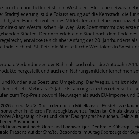
gesprochen und befindet sich in Westfalen. Hier leben etwas meh
Stadtgliederung ist die Fokussierung auf die Kernstadt, die fü
ichtigsten Handelszentren des Mittelalters und einer europaweit
tadt direkt am Westfälischen Hellweg. Aus Soest stammt das erste
ebenden Städten. Dennoch erlebte die Stadt nach dem Ende des 
regelrecht, entwickelte sich aber Anfang des 20. Jahrhunderts als
indet sich mit St. Petri die älteste Kirche Westfalens in Soest u
egionale Verbindungen der Bahn als auch über die Autobahn A44. 
odukte hergestellt und auch ein Nahrungsmittelunternehmen sow
en und Kunden aus Soest und Umgebung. Der Weg zu uns ist nicht
ilienbetrieb. Mehr als 25 Jahre Erfahrung sprechen ebenso für u
rkaufen zum Top-Preis sowohl Neuwagen als auch EU-Importe und 
 2026 erneut Maßstäbe in der oberen Mittelklasse. Er steht wie kaum
nst eher in höheren Fahrzeugklassen zu finden ist. Ob als klassisch
oher Alltagstauglichkeit und klarer Designsprache suchen. Sein Auftrit
hobenen Ansprüchen.
rkt insgesamt noch klarer und hochwertiger. Der breite Kühlergrill, d
turale Präsenz auf der Straße. Besonders im Alltag überzeugt der S