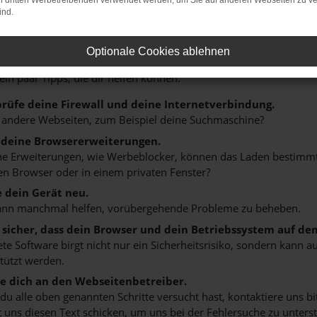
on dritten Werbetreibenden verwendet werden, um Sie auf anderen Webseiten zu ve
ind.
r: Network Error
Optionale Cookies ablehnen
n ist ein Fehler aufgetreten.
 ein paar Tipps, die dir helfen können:
rüfe deine Firewall und deine Internetverbindung.
 andere Webseiten, zum Beispiel deine Suchmaschine?
 deine Browsererweiterungen.
 Erweiterungen, wie Werbeblocker, können das Laden bestimmter 
n Browser oder in einem privaten Fenster?
e dein Gerät neu.
ann manchmal helfen, vorübergehende Probleme zu beheben.
e sicher, dass dein Browser und dein Betriebssystem auf de
ete Software birgt nicht nur ein Sicherheitsrisiko, sondern kann
tützt werden.
 dich an den Webseitenbetreiber.
u alle oben genannten Schritte versucht hast, kontaktiere uns 
 uns diesen Text schicken, um uns bei der Fehlersuche zu unterst