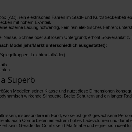
box (AC), rein elektrisches Fahren im Stadt- und Kurzstreckenbetrie
trecken mit hohem E-Anteil.
eine externe Ladung notwendig, kein rein elektrisches Fahren; unter
ät bei Nässe, Schnee oder auf losem Untergrund; erhöht Souveränität z
ach Modelljahr/Markt unterschiedlich ausgestattet):
 Spiegelkappen, Leichtmetallräder)
ails
enten
da Superb
größten Modellen seiner Klasse und nutzt diese Dimensionen konseque
erodynamisch wirkende Silhouette. Breite Schultern und ein langer Ra
hältnissen, insbesondere im Fond, wo selbst groß gewachsene Person
e als auch Combi bieten ein extrem hohes Ladevolumen und damit ech
ert sein. Gerade der Combi setzt Maßstäbe und eignet sich ideal für 