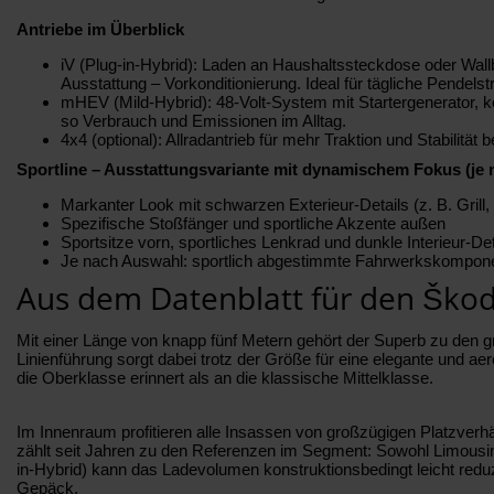
Antriebe im Überblick
iV (Plug-in-Hybrid): Laden an Haushaltssteckdose oder Wall
Ausstattung – Vorkonditionierung. Ideal für tägliche Pendels
mHEV (Mild-Hybrid): 48-Volt-System mit Startergenerator, k
so Verbrauch und Emissionen im Alltag.
4x4 (optional): Allradantrieb für mehr Traktion und Stabilit
Sportline – Ausstattungsvariante mit dynamischem Fokus (je n
Markanter Look mit schwarzen Exterieur-Details (z. B. Grill,
Spezifische Stoßfänger und sportliche Akzente außen
Sportsitze vorn, sportliches Lenkrad und dunkle Interieur-Det
Je nach Auswahl: sportlich abgestimmte Fahrwerkskompon
Aus dem Datenblatt für den Ško
Mit einer Länge von knapp fünf Metern gehört der Superb zu den 
Linienführung sorgt dabei trotz der Größe für eine elegante und a
die Oberklasse erinnert als an die klassische Mittelklasse.
Im Innenraum profitieren alle Insassen von großzügigen Platzver
zählt seit Jahren zu den Referenzen im Segment: Sowohl Limousin
in-Hybrid) kann das Ladevolumen konstruktionsbedingt leicht reduzi
Gepäck.