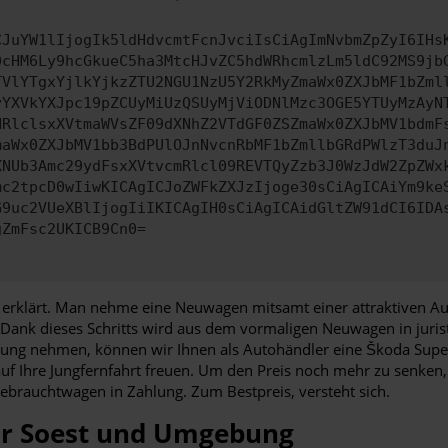
CJuYW1lIjogIk5ldHdvcmtFcnJvciIsCiAgImNvbmZpZyI6IHs
0cHM6Ly9hcGkueC5ha3MtcHJvZC5hdWRhcmlzLm5ldC92MS9jb
TVlYTgxYjlkYjkzZTU2NGU1NzU5Y2RkMyZmaWx0ZXJbMF1bZml
yYXVkYXJpc19pZCUyMiUzQSUyMjViODNlMzc3OGE5YTUyMzAyN
HRlclsxXVtmaWVsZF09dXNhZ2VTdGF0ZSZmaWx0ZXJbMV1bdmF
maWx0ZXJbMV1bb3BdPUlOJnNvcnRbMF1bZmllbGRdPWlzT3duJ
XNUb3Amc29ydFsxXVtvcmRlcl09REVTQyZzb3J0WzJdW2ZpZWx
mc2tpcD0wIiwKICAgICJoZWFkZXJzIjoge30sCiAgICAiYm9ke
G9uc2VUeXBlIjogIiIKICAgIH0sCiAgICAidGltZW91dCI6IDA
gZmFsc2UKICB9Cn0=
 erklärt. Man nehme eine Neuwagen mitsamt einer attraktiven Aus
. Dank dieses Schritts wird aus dem vormaligen Neuwagen in juris
taltung nehmen, können wir Ihnen als Autohändler eine Škoda Sup
uf Ihre Jungfernfahrt freuen. Um den Preis noch mehr zu senken,
ebrauchtwagen in Zahlung. Zum Bestpreis, versteht sich.
ür Soest und Umgebung