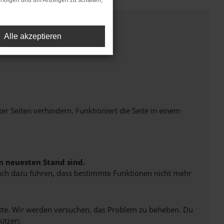
rfolgen und um Anzeigen zu schalten,
Alle akzeptieren
Seiten verhindern. Funktioniert die Seite in einem
m neuesten Stand sind.
 auch dazu führen, dass bestimmte Funktionen nicht mehr
bitte. Wir werden versuchen, das Problem zu beheben. Du
ützen: