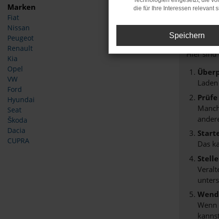
Technologien eingesetzt, die v
Marken
die für Ihre Interessen relevant s
Fiat
Fehle
Nissan
Speichern
Peugeot
Beim Lade
Renault
Hier sind
Kia
Opel
Überp
VW
Laden
Ford
Prüfe
Hyundai
Manche
Seat
andere
Škoda
Dacia
Start
CUPRA
Das k
Stell
Veralt
unters
Wende
Wenn d
kannst