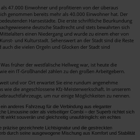
r als 47.000 Einwohner und profitieren von der überaus
r sich genommen bereits mehr als 40.000 Einwohner hat. Der
 bedeutenden Hansestädte. Die erste schriftliche Beurkundung
 nachgewiesene deutsche Stadtrecht und stets bewahrten sich
Mittelalters einen Niedergang und wurde zu einem eher von
 Kunst- und Kulturstadt. Sehenswert an der Stadt sind die Reste
nd auch die vielen Orgeln und Glocken der Stadt sind
Was früher der westfälische Hellweg war, ist heute die
ie ein IT-Großhandel zählen zu den großen Arbeitgebern.
 weit und vor Ort erwartet Sie eine rundum angenehme
ns wie die angeschlossene Kfz-Meisterwerkschaft. In unserem
Gebrauchtfahrzeuge, um nur einige Möglichkeiten zu nennen.
 ein anderes Fahrzeug für die Verbindung aus eleganter
e Limousine oder als vielseitiger Combi – der Superb richtet sich
t wirkt souverän und gleichzeitig unaufdringlich: ein echtes
ie präzise gezeichnete Lichtsignatur und die gestreckten
uperb durch seine ausgewogene Mischung aus Komfort und Stabilität