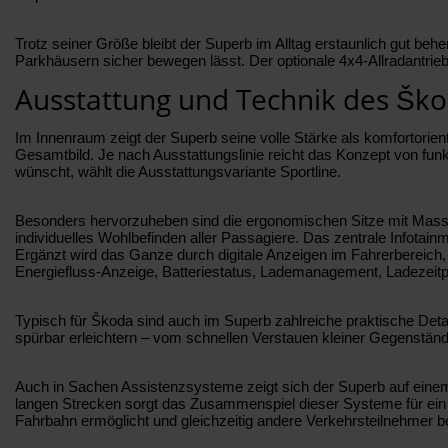
Trotz seiner Größe bleibt der Superb im Alltag erstaunlich gut b
Parkhäusern sicher bewegen lässt. Der optionale 4x4-Allradantr
Ausstattung und Technik des Šk
Im Innenraum zeigt der Superb seine volle Stärke als komfortorien
Gesamtbild. Je nach Ausstattungslinie reicht das Konzept von funkt
wünscht, wählt die Ausstattungsvariante Sportline.
Besonders hervorzuheben sind die ergonomischen Sitze mit Massa
individuelles Wohlbefinden aller Passagiere. Das zentrale Infotai
Ergänzt wird das Ganze durch digitale Anzeigen im Fahrerbereich, d
Energiefluss-Anzeige, Batteriestatus, Lademanagement, Ladezeitpl
Typisch für Škoda sind auch im Superb zahlreiche praktische Detai
spürbar erleichtern – vom schnellen Verstauen kleiner Gegenständ
Auch in Sachen Assistenzsysteme zeigt sich der Superb auf einem
langen Strecken sorgt das Zusammenspiel dieser Systeme für ein 
Fahrbahn ermöglicht und gleichzeitig andere Verkehrsteilnehmer be