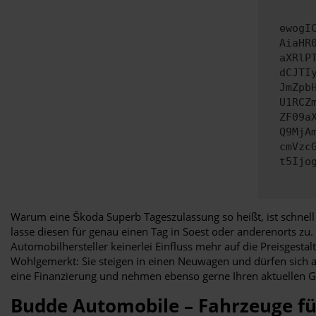
ewogI
AiaHR
aXRlP
dCJTI
JmZpb
U1RCZ
ZF09a
Q9MjA
cmVzc
t5Ijo
Warum eine Škoda Superb Tageszulassung so heißt, ist schnell
lasse diesen für genau einen Tag in Soest oder anderenorts zu
Automobilhersteller keinerlei Einfluss mehr auf die Preisges
Wohlgemerkt: Sie steigen in einen Neuwagen und dürfen sich a
eine Finanzierung und nehmen ebenso gerne Ihren aktuellen G
Budde Automobile – Fahrzeuge f