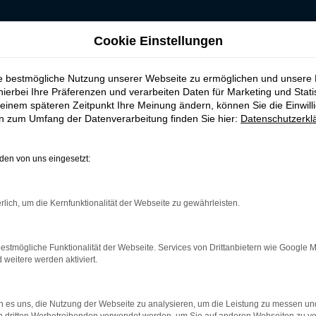
Cookie Einstellungen
aufen, leasen, finanzieren für Soest
ie bestmögliche Nutzung unserer Webseite zu ermöglichen und unsere
szulassung kaufen,
hierbei Ihre Präferenzen und verarbeiten Daten für Marketing und Stati
einem späteren Zeitpunkt Ihre Meinung ändern, können Sie die Einwillig
en zum Umfang der Datenverarbeitung finden Sie hier:
Datenschutzerkl
est
en von uns eingesetzt:
 Superb Tageszulassung in Soest
rlich, um die Kernfunktionalität der Webseite zu gewährleisten.
nweigerlich umfassende Recherchen durch. Haben Sie dabei auch 
günstigere Möglichkeit für einen echten Neuwagen gibt. Die Škoda
us dem Werk stammt. Der Unterschied zu einem bestellten Neuwa
estmögliche Funktionalität der Webseite. Services von Drittanbietern wie Google 
Ihnen in Soest gefahren zu werden. Und das ohne Umschweife, War
eitere werden aktiviert.
 es uns, die Nutzung der Webseite zu analysieren, um die Leistung zu messen u