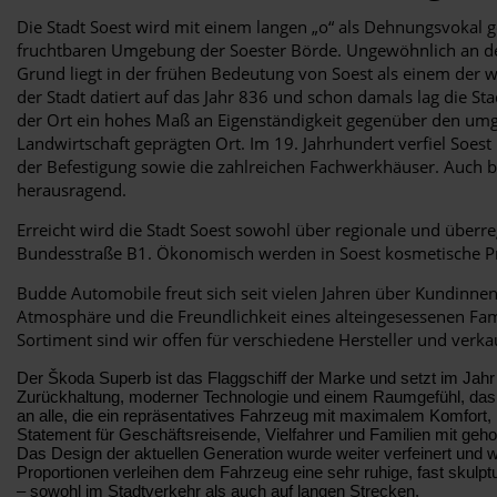
Die Stadt Soest wird mit einem langen „o“ als Dehnungsvokal 
fruchtbaren Umgebung der Soester Börde. Ungewöhnlich an der 
Grund liegt in der frühen Bedeutung von Soest als einem der w
der Stadt datiert auf das Jahr 836 und schon damals lag die S
der Ort ein hohes Maß an Eigenständigkeit gegenüber den umg
Landwirtschaft geprägten Ort. Im 19. Jahrhundert verfiel Soest 
der Befestigung sowie die zahlreichen Fachwerkhäuser. Auch bef
herausragend.
Erreicht wird die Stadt Soest sowohl über regionale und überr
Bundesstraße B1. Ökonomisch werden in Soest kosmetische Pr
Budde Automobile freut sich seit vielen Jahren über Kundinn
Atmosphäre und die Freundlichkeit eines alteingesessenen Fam
Sortiment sind wir offen für verschiedene Hersteller und ve
Der Škoda Superb ist das Flaggschiff der Marke und setzt im Jahr
Zurückhaltung, moderner Technologie und einem Raumgefühl, das so
an alle, die ein repräsentatives Fahrzeug mit maximalem Komfort, h
Statement für Geschäftsreisende, Vielfahrer und Familien mit ge
Das Design der aktuellen Generation wurde weiter verfeinert und wi
Proportionen verleihen dem Fahrzeug eine sehr ruhige, fast skulp
– sowohl im Stadtverkehr als auch auf langen Strecken.