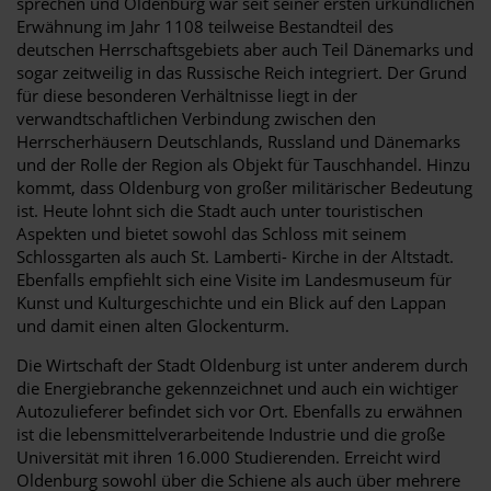
sprechen und Oldenburg war seit seiner ersten urkundlichen
Erwähnung im Jahr 1108 teilweise Bestandteil des
deutschen Herrschaftsgebiets aber auch Teil Dänemarks und
sogar zeitweilig in das Russische Reich integriert. Der Grund
für diese besonderen Verhältnisse liegt in der
verwandtschaftlichen Verbindung zwischen den
Herrscherhäusern Deutschlands, Russland und Dänemarks
und der Rolle der Region als Objekt für Tauschhandel. Hinzu
kommt, dass Oldenburg von großer militärischer Bedeutung
ist. Heute lohnt sich die Stadt auch unter touristischen
Aspekten und bietet sowohl das Schloss mit seinem
Schlossgarten als auch St. Lamberti- Kirche in der Altstadt.
Ebenfalls empfiehlt sich eine Visite im Landesmuseum für
Kunst und Kulturgeschichte und ein Blick auf den Lappan
und damit einen alten Glockenturm.
Die Wirtschaft der Stadt Oldenburg ist unter anderem durch
die Energiebranche gekennzeichnet und auch ein wichtiger
Autozulieferer befindet sich vor Ort. Ebenfalls zu erwähnen
ist die lebensmittelverarbeitende Industrie und die große
Universität mit ihren 16.000 Studierenden. Erreicht wird
Oldenburg sowohl über die Schiene als auch über mehrere