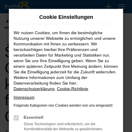
Zum
Hauptinhalt
Cookie Einstellungen
springen
Startseite
Oldenburg
Škoda
Škoda Kodiaq
Škoda Kodiaq
Gebrauchtwagen kaufen, leasen, finanzieren für Oldenburg
Wir nutzen Cookies, um Ihnen die bestmögliche
Nutzung unserer Webseite zu ermöglichen und unsere
Škoda Kodiaq
Kommunikation mit Ihnen zu verbessern. Wir
berücksichtigen hierbei Ihre Präferenzen und
verarbeiten Daten für Marketing und Statistiken nur,
Gebrauchtwagen
wenn Sie uns Ihre Einwilligung geben. Wenn Sie zu
einem späteren Zeitpunkt Ihre Meinung ändern, können
Sie die Einwilligung jederzeit für die Zukunft widerrufen.
kaufen, leasen,
Weitere Informationen zum Umfang der
Datenverarbeitung finden Sie hier:
Datenschutzerklärung
,
Cookie-Richtlinie
.
finanzieren für
Impressum
Folgende Kategorien von Cookies werden von uns eingesetzt:
Oldenburg
Essentiell
Diese Technologien sind erforderlich, um die
Kernfunktionalität der Webseite zu gewährleisten.