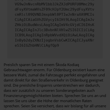
VG9wJnNvcnRbMV1bb3JkZXJdPURFU0Mmc29y
dFsyXVtmaWVsZF09cHJpY2Umc29ydFsyXVtv
cmRlcl09QVNDJmxpbWl0PTIwJnNraXA9MCIs
CiAgICAiaGVhZGVycyI6IHt9LAogICAgImJv
ZHkiOiBudWxsLAogICAgImV4cGVjdCI6IHsK
ICAgICAgInJlc3BvbnNlVHlwZSI6ICIiCiAg
ICB9LAogICAgInRpbWVvdXQiOiAwLAogICAg
InByb2dyZXNzIjogbnVsbCwKICAgICJyaXNr
eSI6IGZhbHNlCiAgfQp9
Preislich sparen Sie mit einem Škoda Kodiaq
Gebrauchtwagen enorm. Für Oldenburg existiert kaum eine
bessere Wahl, zumal die Fahrzeuge perfekt eingefahren und
damit direkt für den Straßenverkehr in Oldenburg geeignet
sind. Die preisliche Ersparnis unterstreichen wir dadurch,
dass wir zusätzlich zu unseren Sonderangeboten auch
Finanzierungsmöglichkeiten bieten. Sprechen Sie uns an und
lassen Sie uns über die Höhe der monatlichen Raten
sprechen. Seien Sie versichert, dass wir bislang für all unsere