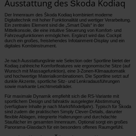
Ausstattung des Škoda Kodiaq
Der Innenraum des Škoda Kodiaq kombiniert moderne
Digitaltechnik mit hoher Funktionalität und wertiger Verarbeitung.
Ein zentrales Element sind die „Smart Dials“ in der
Mittelkonsole, die eine intuitive Steuerung von Komfort- und
Fahrzeugfunktionen ermöglichen. Ergänzt wird das Cockpit
durch ein großes, freistehendes Infotainment-Display und ein
digitales Kombiinstrument.
Je nach Ausstattungslinie wie Selection oder Sportline bietet der
Kodiaq zahlreiche Komfortfeatures wie ergonomische Sitze (auf
Wunsch mit Massagefunktion), eine 3-Zonen-Klimaautomatik
und hochwertige Materialkombinationen. Die Sportline setzt auf
dunkle Akzente, sportliche Sitz- und Lenkradausführungen
sowie markante Leichtmetallräder.
Für maximale Dynamik empfiehlt sich die RS-Variante mit
sportlichem Design und fahraktiv ausgelegter Abstimmung
(verfügbare Inhalte je nach Markt/Modelljahr). Typisch für Škoda
sind zudem die praktischen Simply Clever-Details, darunter
flexible Ablagen, integrierte Halterungen und durchdachte
Staufächer im gesamten Innenraum. Optional sorgt ein großes
Panorama-Glasdach für ein besonders offenes Raumgefühl.