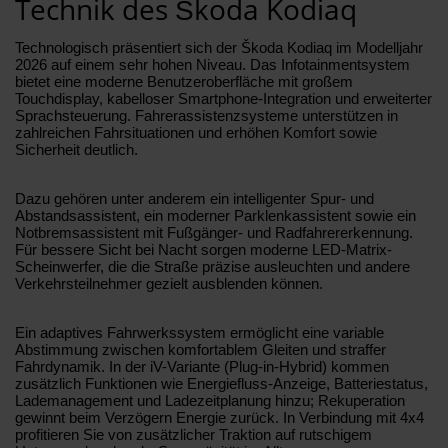
Technik des Škoda Kodiaq
Technologisch präsentiert sich der Škoda Kodiaq im Modelljahr
2026 auf einem sehr hohen Niveau. Das Infotainmentsystem
bietet eine moderne Benutzeroberfläche mit großem
Touchdisplay, kabelloser Smartphone-Integration und erweiterter
Sprachsteuerung. Fahrerassistenzsysteme unterstützen in
zahlreichen Fahrsituationen und erhöhen Komfort sowie
Sicherheit deutlich.
Dazu gehören unter anderem ein intelligenter Spur- und
Abstandsassistent, ein moderner Parklenkassistent sowie ein
Notbremsassistent mit Fußgänger- und Radfahrererkennung.
Für bessere Sicht bei Nacht sorgen moderne LED-Matrix-
Scheinwerfer, die die Straße präzise ausleuchten und andere
Verkehrsteilnehmer gezielt ausblenden können.
Ein adaptives Fahrwerkssystem ermöglicht eine variable
Abstimmung zwischen komfortablem Gleiten und straffer
Fahrdynamik. In der iV-Variante (Plug-in-Hybrid) kommen
zusätzlich Funktionen wie Energiefluss-Anzeige, Batteriestatus,
Lademanagement und Ladezeitplanung hinzu; Rekuperation
gewinnt beim Verzögern Energie zurück. In Verbindung mit 4x4
profitieren Sie von zusätzlicher Traktion auf rutschigem