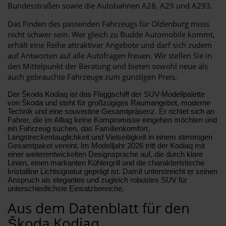
Bundesstraßen sowie die Autobahnen A28, A29 und A293.
Das Finden des passenden Fahrzeugs für Oldenburg muss
nicht schwer sein. Wer gleich zu Budde Automobile kommt,
erhält eine Reihe attraktiver Angebote und darf sich zudem
auf Antworten auf alle Autofragen freuen. Wir stellen Sie in
den Mittelpunkt der Beratung und bieten sowohl neue als
auch gebrauchte Fahrzeuge zum günstigen Preis.
Der Škoda Kodiaq ist das Flaggschiff der SUV-Modellpalette
von Škoda und steht für großzügiges Raumangebot, moderne
Technik und eine souveräne Gesamtpräsenz. Er richtet sich an
Fahrer, die im Alltag keine Kompromisse eingehen möchten und
ein Fahrzeug suchen, das Familienkomfort,
Langstreckentauglichkeit und Vielseitigkeit in einem stimmigen
Gesamtpaket vereint. Im Modelljahr 2026 tritt der Kodiaq mit
einer weiterentwickelten Designsprache auf, die durch klare
Linien, einen markanten Kühlergrill und die charakteristische
kristalline Lichtsignatur geprägt ist. Damit unterstreicht er seinen
Anspruch als elegantes und zugleich robustes SUV für
unterschiedlichste Einsatzbereiche.
Aus dem Datenblatt für den
Škoda Kodiaq