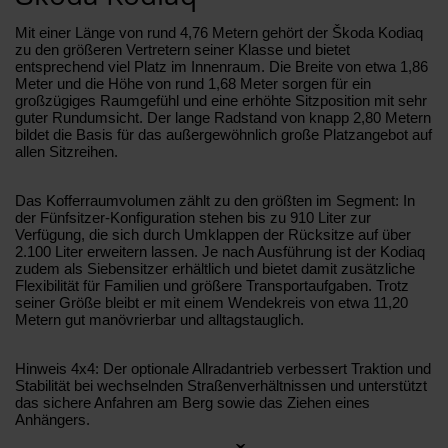
Mit einer Länge von rund 4,76 Metern gehört der Škoda Kodiaq
zu den größeren Vertretern seiner Klasse und bietet
entsprechend viel Platz im Innenraum. Die Breite von etwa 1,86
Meter und die Höhe von rund 1,68 Meter sorgen für ein
großzügiges Raumgefühl und eine erhöhte Sitzposition mit sehr
guter Rundumsicht. Der lange Radstand von knapp 2,80 Metern
bildet die Basis für das außergewöhnlich große Platzangebot auf
allen Sitzreihen.
Das Kofferraumvolumen zählt zu den größten im Segment: In
der Fünfsitzer-Konfiguration stehen bis zu 910 Liter zur
Verfügung, die sich durch Umklappen der Rücksitze auf über
2.100 Liter erweitern lassen. Je nach Ausführung ist der Kodiaq
zudem als Siebensitzer erhältlich und bietet damit zusätzliche
Flexibilität für Familien und größere Transportaufgaben. Trotz
seiner Größe bleibt er mit einem Wendekreis von etwa 11,20
Metern gut manövrierbar und alltagstauglich.
Hinweis 4x4: Der optionale Allradantrieb verbessert Traktion und
Stabilität bei wechselnden Straßenverhältnissen und unterstützt
das sichere Anfahren am Berg sowie das Ziehen eines
Anhängers.