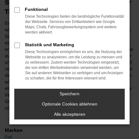
Škoda Kodiaq Gebrauchtwagen – unser
Funktional
Tipp für Oldenburg
Diese Technologien bieten die bestmögliche Funktionalität
der Webseite. Services von Drittanbietern wie Google
Ein Škoda Kodiaq Gebrauchtwagen ist vor allem aus
Maps, Chats, Fahrzeugbewertungssystem und weitere
wirtschaftlichen Erwägungen heraus eine erstklassige Wahl.
werden aktiviert.
Sie sparen schlichtweg eine Menge Geld, wenn Sie sich für
ein gebrauchtes Modell entscheiden und sind trotzdem
Statistik und Marketing
erstklassig in Oldenburg unterwegs. Was Budde Automobile
Diese Technologien ermöglichen es uns, die Nutzung der
auszeichnet, ist unsere Meisterwerkstatt. Wir verfügen über
Webseite zu analysieren, um die Leistung zu messen und
umfassende Kapazitäten und diverse Hebebühnen und sind
zu verbessern. Zudem werden Technologien eingesetzt,
somit in der Lage, jeden Škoda Kodiaq Gebrauchtwagen vor
die von dritten Werbetreibenden verwendet werden, um
Sie auf anderen Webseiten zu verfolgen und um Anzeigen
dem Verkauf nach Oldenburg genau zu überprüfen. Warum
zu schalten, die für Ihre Interessen relevant sind.
wir das tun? Ganz einfach, um Ihnen einen rundum
einwandfreien Wagen „servieren“ zu können, was selbst die
Speichern
Verschleißteile einschließt. Ein Škoda Kodiaq
Gebrauchtwagen muss keineswegs ein Kompromiss sein,
Optionale Cookies ablehnen
sondern ist ein erstklassiges Fahrzeug in Topzustand.
Alle akzeptieren
Marken
Fiat