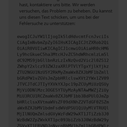
hast, kontaktiere uns bitte. Wir werden
versuchen, das Problem zu beheben. Du kannst
uns diesen Text schicken, um uns bei der
Fehlersuche zu unterstützen:
ewogICJuYW1lIjogIk5ldHdvcmtFcnJvciIs
CiAgImNvbmZpZyI6IHsKICAgICJtZXRob2Qi
OiAiR0VUIiwKICAgICJ1cmwiOiAiaHR0cHM6
Ly9hcGkueC5ha3MtcHJvZC5hdWRhcmlzLm5l
dC92MS9jbGllbnRzLzIxNzQvd2Vic2l0ZS12
ZWhpY2xlcz93ZWJzaXRlPTVlYTgxYjlkYjkz
ZTU2NGU1NzU5Y2RkMyZmaWx0ZXJbMF1bZmll
bGRdPW1vZGVsJmZpbHRlclswXVt2YWx1ZV09
JTVCJTdCJTIyYXVkYXJpc19pZCUyMiUzQSUy
MjViODNlMzc3OGE5YTUyMzAyNTAwMWZjZiUy
MiU3RCU1RCZmaWx0ZXJbMF1bb3BdPUlOJmZp
bHRlclsxXVtmaWVsZF09dXNhZ2VTdGF0ZSZm
aWx0ZXJbMV1bdmFsdWVdPSU1QiUyMlVTRUQl
MjIlNUQmZmlsdGVyWzFdW29wXT1JTiZzb3J0
WzBdW2ZpZWxkXT1pc093biZzb3J0WzBdW29y
ZGVyXT1ERVNDJnNvcnRbMV1bZmllbGRdPWlz