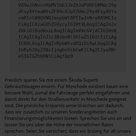
VG9wJnNvcnRbMV1bb3JkZXJdPURFU0Mmc29y
dFsyXVtmaWVsZF09cHJpY2Umc29ydFsyXVtv
cmRlcl09QVNDJmxpbWl0PTIwJnNraXA9MCIs
CiAgICAiaGVhZGVycyI6IHt9LAogICAgImJv
ZHkiOiBudWxsLAogICAgImV4cGVjdCI6IHsK
ICAgICAgInJlc3BvbnNlVHlwZSI6ICIiCiAg
ICB9LAogICAgInRpbWVvdXQiOiAwLAogICAg
InByb2dyZXNzIjogbnVsbCwKICAgICJyaXNr
eSI6IGZhbHNlCiAgfQp9
Preislich sparen Sie mit einem Škoda Superb
Gebrauchtwagen enorm. Für Meschede existiert kaum eine
bessere Wahl, zumal die Fahrzeuge perfekt eingefahren und
damit direkt für den Straßenverkehr in Meschede geeignet
sind. Die preisliche Ersparnis unterstreichen wir dadurch,
dass wir zusätzlich zu unseren Sonderangeboten auch
Finanzierungsmöglichkeiten bieten. Sprechen Sie uns an und
lassen Sie uns über die Höhe der monatlichen Raten
sprechen. Seien Sie versichert, dass wir bislang für all unsere