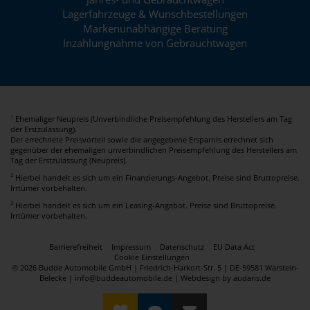
Lagerfahrzeuge & Wunschbestellungen
Markenunabhängige Beratung
Inzahlungnahme von Gebrauchtwagen
Ehemaliger Neupreis (Unverbindliche Preisempfehlung des Herstellers am Tag
1
der Erstzulassung).
Der errechnete Preisvorteil sowie die angegebene Ersparnis errechnet sich
gegenüber der ehemaligen unverbindlichen Preisempfehlung des Herstellers am
Tag der Erstzulassung (Neupreis).
2
Hierbei handelt es sich um ein Finanzierungs-Angebot. Preise sind Bruttopreise.
Irrtümer vorbehalten.
3
Hierbei handelt es sich um ein Leasing-Angebot. Preise sind Bruttopreise.
Irrtümer vorbehalten.
Barrierefreiheit
Impressum
Datenschutz
EU Data Act
Cookie Einstellungen
© 2026 Budde Automobile GmbH | Friedrich-Harkort-Str. 5 | DE-59581 Warstein-
Belecke | info@buddeautomobile.de |
Webdesign by audaris.de