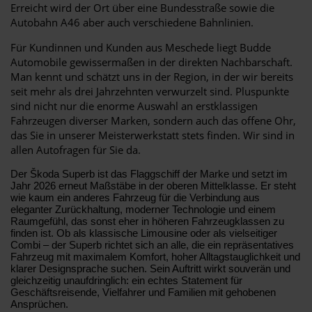
Erreicht wird der Ort über eine Bundesstraße sowie die
Autobahn A46 aber auch verschiedene Bahnlinien.
Für Kundinnen und Kunden aus Meschede liegt Budde
Automobile gewissermaßen in der direkten Nachbarschaft.
Man kennt und schätzt uns in der Region, in der wir bereits
seit mehr als drei Jahrzehnten verwurzelt sind. Pluspunkte
sind nicht nur die enorme Auswahl an erstklassigen
Fahrzeugen diverser Marken, sondern auch das offene Ohr,
das Sie in unserer Meisterwerkstatt stets finden. Wir sind in
allen Autofragen für Sie da.
Der Škoda Superb ist das Flaggschiff der Marke und setzt im
Jahr 2026 erneut Maßstäbe in der oberen Mittelklasse. Er steht
wie kaum ein anderes Fahrzeug für die Verbindung aus
eleganter Zurückhaltung, moderner Technologie und einem
Raumgefühl, das sonst eher in höheren Fahrzeugklassen zu
finden ist. Ob als klassische Limousine oder als vielseitiger
Combi – der Superb richtet sich an alle, die ein repräsentatives
Fahrzeug mit maximalem Komfort, hoher Alltagstauglichkeit und
klarer Designsprache suchen. Sein Auftritt wirkt souverän und
gleichzeitig unaufdringlich: ein echtes Statement für
Geschäftsreisende, Vielfahrer und Familien mit gehobenen
Ansprüchen.