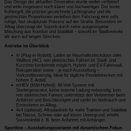
Das Design der aktuellen Generation wurde weiter verfeinert
und wirkt insgesamt noch klarer und hochwertiger. Der breite
Kühlergrill, die präzise gezeichnete Lichtsignatur und die
gestreckten Proportionen verleihen dem Fahrzeug eine sehr
ruhige, fast skulpturale Präsenz auf der Straße. Besonders im
Alltag überzeugt der Superb durch seine ausgewogene
Mischung aus Komfort und Stabilität – sowohl im Stadtverkehr
als auch auf langen Strecken.
Antriebe im Überblick
iV (Plug-in-Hybrid): Laden an Haushaltssteckdose oder
Wallbox (AC), rein elektrisches Fahren im Stadt- und
Kurzstreckenbetrieb möglich, Hybrid- und EV-Fahrmodi,
Rekuperation sowie – je nach Ausstattung –
Vorkonditionierung. Ideal für tägliche Pendelstrecken mit
hohem E-Anteil.
mHEV (Mild-Hybrid): 48-Volt-System mit
Startergenerator, keine externe Ladung notwendig, kein
rein elektrisches Fahren; unterstützt den Verbrenner beim
Anfahren und Beschleunigen und senkt so Verbrauch und
Emissionen im Alltag.
4x4 (optional): Allradantrieb für mehr Traktion und Stabilität
bei Nässe, Schnee oder auf losem Untergrund; erhöht
Souveränität z. B. beim Anfahren mit Anhänger.
Sportline – Ausstattungsvariante mit dynamischem Fokus