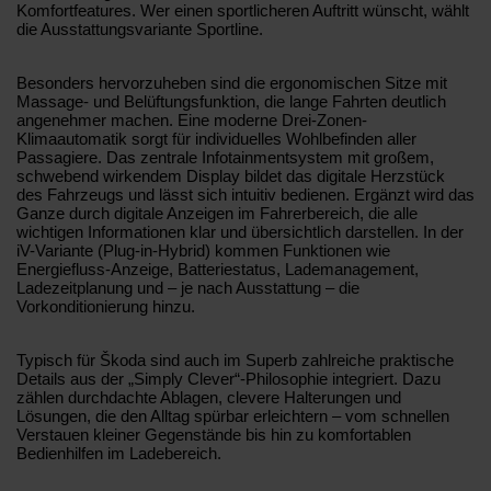
Komfortfeatures. Wer einen sportlicheren Auftritt wünscht, wählt
die Ausstattungsvariante Sportline.
Besonders hervorzuheben sind die ergonomischen Sitze mit
Massage- und Belüftungsfunktion, die lange Fahrten deutlich
angenehmer machen. Eine moderne Drei-Zonen-
Klimaautomatik sorgt für individuelles Wohlbefinden aller
Passagiere. Das zentrale Infotainmentsystem mit großem,
schwebend wirkendem Display bildet das digitale Herzstück
des Fahrzeugs und lässt sich intuitiv bedienen. Ergänzt wird das
Ganze durch digitale Anzeigen im Fahrerbereich, die alle
wichtigen Informationen klar und übersichtlich darstellen. In der
iV-Variante (Plug-in-Hybrid) kommen Funktionen wie
Energiefluss-Anzeige, Batteriestatus, Lademanagement,
Ladezeitplanung und – je nach Ausstattung – die
Vorkonditionierung hinzu.
Typisch für Škoda sind auch im Superb zahlreiche praktische
Details aus der „Simply Clever“-Philosophie integriert. Dazu
zählen durchdachte Ablagen, clevere Halterungen und
Lösungen, die den Alltag spürbar erleichtern – vom schnellen
Verstauen kleiner Gegenstände bis hin zu komfortablen
Bedienhilfen im Ladebereich.