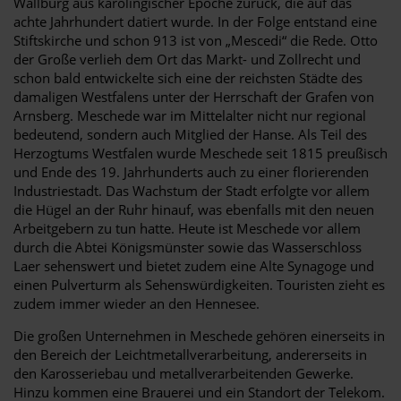
Wallburg aus karolingischer Epoche zurück, die auf das
achte Jahrhundert datiert wurde. In der Folge entstand eine
Stiftskirche und schon 913 ist von „Mescedi“ die Rede. Otto
der Große verlieh dem Ort das Markt- und Zollrecht und
schon bald entwickelte sich eine der reichsten Städte des
damaligen Westfalens unter der Herrschaft der Grafen von
Arnsberg. Meschede war im Mittelalter nicht nur regional
bedeutend, sondern auch Mitglied der Hanse. Als Teil des
Herzogtums Westfalen wurde Meschede seit 1815 preußisch
und Ende des 19. Jahrhunderts auch zu einer florierenden
Industriestadt. Das Wachstum der Stadt erfolgte vor allem
die Hügel an der Ruhr hinauf, was ebenfalls mit den neuen
Arbeitgebern zu tun hatte. Heute ist Meschede vor allem
durch die Abtei Königsmünster sowie das Wasserschloss
Laer sehenswert und bietet zudem eine Alte Synagoge und
einen Pulverturm als Sehenswürdigkeiten. Touristen zieht es
zudem immer wieder an den Hennesee.
Die großen Unternehmen in Meschede gehören einerseits in
den Bereich der Leichtmetallverarbeitung, andererseits in
den Karosseriebau und metallverarbeitenden Gewerke.
Hinzu kommen eine Brauerei und ein Standort der Telekom.