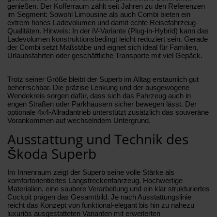
genießen. Der Kofferraum zählt seit Jahren zu den Referenzen
im Segment: Sowohl Limousine als auch Combi bieten ein
extrem hohes Ladevolumen und damit echte Reisefahrzeug-
Qualitäten. Hinweis: In der iV-Variante (Plug-in-Hybrid) kann das
Ladevolumen konstruktionsbedingt leicht reduziert sein. Gerade
der Combi setzt Maßstäbe und eignet sich ideal für Familien,
Urlaubsfahrten oder geschäftliche Transporte mit viel Gepäck.
Trotz seiner Größe bleibt der Superb im Alltag erstaunlich gut
beherrschbar. Die präzise Lenkung und der ausgewogene
Wendekreis sorgen dafür, dass sich das Fahrzeug auch in
engen Straßen oder Parkhäusern sicher bewegen lässt. Der
optionale 4x4-Allradantrieb unterstützt zusätzlich das souveräne
Vorankommen auf wechselndem Untergrund.
Ausstattung und Technik des
Škoda Superb
Im Innenraum zeigt der Superb seine volle Stärke als
komfortorientiertes Langstreckenfahrzeug. Hochwertige
Materialien, eine saubere Verarbeitung und ein klar strukturiertes
Cockpit prägen das Gesamtbild. Je nach Ausstattungslinie
reicht das Konzept von funktional-elegant bis hin zu nahezu
luxuriös ausgestatteten Varianten mit erweiterten