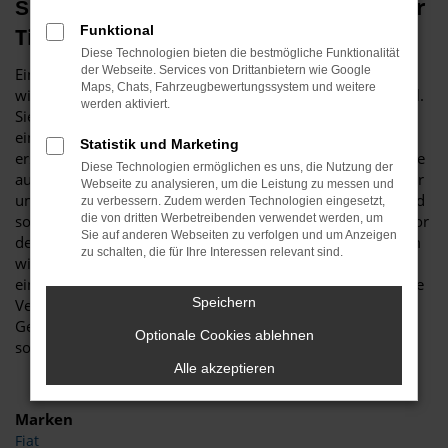
Škoda Superb Gebrauchtwagen – unser
Funktional
Tipp für Meschede
Diese Technologien bieten die bestmögliche Funktionalität
der Webseite. Services von Drittanbietern wie Google
Ein Škoda Superb Gebrauchtwagen ist vor allem aus
Maps, Chats, Fahrzeugbewertungssystem und weitere
wirtschaftlichen Erwägungen heraus eine erstklassige Wahl.
werden aktiviert.
Sie sparen schlichtweg eine Menge Geld, wenn Sie sich für
ein gebrauchtes Modell entscheiden und sind trotzdem
Statistik und Marketing
erstklassig in Meschede unterwegs. Was Budde Automobile
Diese Technologien ermöglichen es uns, die Nutzung der
auszeichnet, ist unsere Meisterwerkstatt. Wir verfügen über
Webseite zu analysieren, um die Leistung zu messen und
umfassende Kapazitäten und diverse Hebebühnen und sind
zu verbessern. Zudem werden Technologien eingesetzt,
somit in der Lage, jeden Škoda Superb Gebrauchtwagen vor
die von dritten Werbetreibenden verwendet werden, um
Sie auf anderen Webseiten zu verfolgen und um Anzeigen
dem Verkauf nach Meschede genau zu überprüfen. Warum
zu schalten, die für Ihre Interessen relevant sind.
wir das tun? Ganz einfach, um Ihnen einen rundum
einwandfreien Wagen „servieren“ zu können, was selbst die
Speichern
Verschleißteile einschließt. Ein Škoda Superb
Gebrauchtwagen muss keineswegs ein Kompromiss sein,
Optionale Cookies ablehnen
sondern ist ein erstklassiges Fahrzeug in Topzustand.
Alle akzeptieren
Marken
Fiat