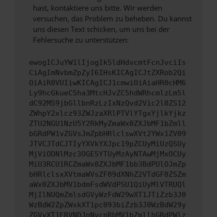
hast, kontaktiere uns bitte. Wir werden
versuchen, das Problem zu beheben. Du kannst
uns diesen Text schicken, um uns bei der
Fehlersuche zu unterstützen:
ewogICJuYW1lIjogIk5ldHdvcmtFcnJvciIs
CiAgImNvbmZpZyI6IHsKICAgICJtZXRob2Qi
OiAiR0VUIiwKICAgICJ1cmwiOiAiaHR0cHM6
Ly9hcGkueC5ha3MtcHJvZC5hdWRhcmlzLm5l
dC92MS9jbGllbnRzLzIxNzQvd2Vic2l0ZS12
ZWhpY2xlcz93ZWJzaXRlPTVlYTgxYjlkYjkz
ZTU2NGU1NzU5Y2RkMyZmaWx0ZXJbMF1bZmll
bGRdPW1vZGVsJmZpbHRlclswXVt2YWx1ZV09
JTVCJTdCJTIyYXVkYXJpc19pZCUyMiUzQSUy
MjViODNlMzc3OGE5YTUyMzAyNTAwMjMxOCUy
MiU3RCU1RCZmaWx0ZXJbMF1bb3BdPUlOJmZp
bHRlclsxXVtmaWVsZF09dXNhZ2VTdGF0ZSZm
aWx0ZXJbMV1bdmFsdWVdPSU1QiUyMlVTRUQl
MjIlNUQmZmlsdGVyWzFdW29wXT1JTiZzb3J0
WzBdW2ZpZWxkXT1pc093biZzb3J0WzBdW29y
ZGVyXT1ERVNDJnNvcnRbMV1bZmllbGRdPWlz