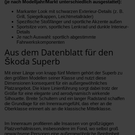
(je nach Modelljahr/Markt unterschiedlich ausgestattet):
Markanter Look mit schwarzen Exterieur-Details (z. B.
Grill, Spiegelkappen, Leichtmetallräder)
Spezifische Stoßfänger und sportliche Akzente außen
Sportsitze vorn, sportliches Lenkrad und dunkle Interieur-
Details
Je nach Auswahl: sportlich abgestimmte
Fahrwerkskomponenten
Aus dem Datenblatt für den
Škoda Superb
Mit einer Länge von knapp fünf Metern gehört der Superb zu
den größten Modellen seiner Klasse und nutzt diese
Dimensionen konsequent für ein außergewöhnliches
Platzangebot. Die klare Linienführung sorgt dabei trotz der
Größe für eine elegante und aerodynamisch wirkende
Silhouette. Breite Schultern und ein langer Radstand schaffen
die Grundlage für ein Innenraumgefühl, das eher an die
Oberklasse erinnert als an die klassische Mittelklasse.
Im Innenraum profitieren alle Insassen von großzügigen
Platzverhältnissen, insbesondere im Fond, wo selbst groß
gewachsene Personen eine außergewöhnliche Beinfreiheit