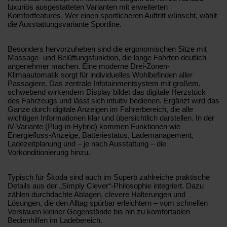
luxuriös ausgestatteten Varianten mit erweiterten
Komfortfeatures. Wer einen sportlicheren Auftritt wünscht, wählt
die Ausstattungsvariante Sportline.
Besonders hervorzuheben sind die ergonomischen Sitze mit
Massage- und Belüftungsfunktion, die lange Fahrten deutlich
angenehmer machen. Eine moderne Drei-Zonen-
Klimaautomatik sorgt für individuelles Wohlbefinden aller
Passagiere. Das zentrale Infotainmentsystem mit großem,
schwebend wirkendem Display bildet das digitale Herzstück
des Fahrzeugs und lässt sich intuitiv bedienen. Ergänzt wird das
Ganze durch digitale Anzeigen im Fahrerbereich, die alle
wichtigen Informationen klar und übersichtlich darstellen. In der
iV-Variante (Plug-in-Hybrid) kommen Funktionen wie
Energiefluss-Anzeige, Batteriestatus, Lademanagement,
Ladezeitplanung und – je nach Ausstattung – die
Vorkonditionierung hinzu.
Typisch für Škoda sind auch im Superb zahlreiche praktische
Details aus der „Simply Clever“-Philosophie integriert. Dazu
zählen durchdachte Ablagen, clevere Halterungen und
Lösungen, die den Alltag spürbar erleichtern – vom schnellen
Verstauen kleiner Gegenstände bis hin zu komfortablen
Bedienhilfen im Ladebereich.