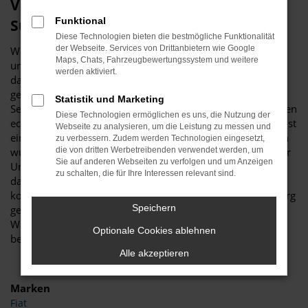
Viele gute Gründe für eine Škoda
Funktional
Superb Tageszulassung in Marburg
Diese Technologien bieten die bestmögliche Funktionalität
der Webseite. Services von Drittanbietern wie Google
Wer sich für ein neues Fahrzeug interessiert, führt nahezu
Maps, Chats, Fahrzeugbewertungssystem und weitere
unweigerlich umfassende Recherchen durch. Haben Sie
werden aktiviert.
dabei auch schon an eine Škoda Superb Tageszulassung
gedacht? Wir fragen deshalb, weil es für Ihr „Unterwegs-
Statistik und Marketing
Sein“ in Marburg kaum eine günstigere Möglichkeit für einen
Diese Technologien ermöglichen es uns, die Nutzung der
echten Neuwagen gibt. Die Škoda Superb Tageszulassung ist
Webseite zu analysieren, um die Leistung zu messen und
ein Fahrzeug, das noch keinen einzigen Kilometer gefahren
zu verbessern. Zudem werden Technologien eingesetzt,
wurde und entsprechend frisch aus dem Werk stammt. Der
die von dritten Werbetreibenden verwendet werden, um
Sie auf anderen Webseiten zu verfolgen und um Anzeigen
Unterschied zu einem bestellten Neuwagen besteht darin,
zu schalten, die für Ihre Interessen relevant sind.
dass die Škoda Superb Tageszulassung bereits komplett
konfiguriert ist und nur darauf wartet, von Ihnen in Marburg
Speichern
gefahren zu werden. Und das ohne Umschweife,
Wartezeiten oder Verzögerungen, denn das Modell steht
Optionale Cookies ablehnen
bereits bei uns bereit.
Alle akzeptieren
Marken
Fiat