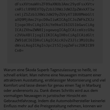
dFsxXVtmaWVsZF09aXNUb3Amc29ydFsxXVtv
cmRlcl09REVTQyZzb3J0WzJdW2ZpZWxkXT1w
cmljZSZzb3J0WzJdW29yZGVyXT1BU0MmbGlt
aXQ9MjAmc2tpcD0wIiwKICAgICJoZWFkZXJz
Ijoge30sCiAgICAiYm9keSI6IG51bGwsCiAg
ICAiZXhwZWN0IjogewogICAgICAicmVzcG9u
c2VUeXBlIjogIiIKICAgIH0sCiAgICAidGlt
ZW91dCI6IDAsCiAgICAicHJvZ3Jlc3MiOiBu
dWxsLAogICAgInJpc2t5IjogZmFsc2UKICB9
Cn0=
Warum eine Škoda Superb Tageszulassung so heißt, ist
schnell erklärt. Man nehme eine Neuwagen mitsamt einer
attraktiven Ausstattung, erstklassiger Motorisierung und viel
Komfort und lasse diesen für genau einen Tag in Marburg
oder anderenorts zu. Dank dieses Schritts wird aus dem
vormaligen Neuwagen in juristischer Hinsicht ein
Gebrauchtfahrzeug. Indem die Automobilhersteller keinerlei
Einfluss mehr auf die Preisgestaltung nehmen, können wir