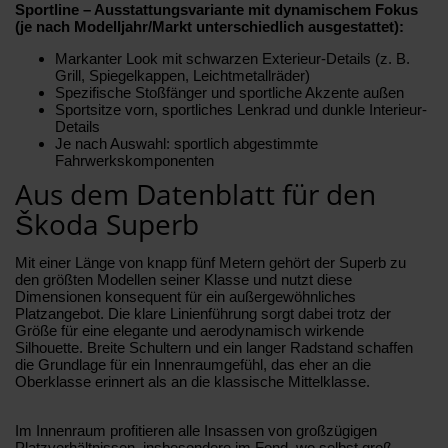
Sportline – Ausstattungsvariante mit dynamischem Fokus
(je nach Modelljahr/Markt unterschiedlich ausgestattet):
Markanter Look mit schwarzen Exterieur-Details (z. B.
Grill, Spiegelkappen, Leichtmetallräder)
Spezifische Stoßfänger und sportliche Akzente außen
Sportsitze vorn, sportliches Lenkrad und dunkle Interieur-
Details
Je nach Auswahl: sportlich abgestimmte
Fahrwerkskomponenten
Aus dem Datenblatt für den
Škoda Superb
Mit einer Länge von knapp fünf Metern gehört der Superb zu
den größten Modellen seiner Klasse und nutzt diese
Dimensionen konsequent für ein außergewöhnliches
Platzangebot. Die klare Linienführung sorgt dabei trotz der
Größe für eine elegante und aerodynamisch wirkende
Silhouette. Breite Schultern und ein langer Radstand schaffen
die Grundlage für ein Innenraumgefühl, das eher an die
Oberklasse erinnert als an die klassische Mittelklasse.
Im Innenraum profitieren alle Insassen von großzügigen
Platzverhältnissen, insbesondere im Fond, wo selbst groß