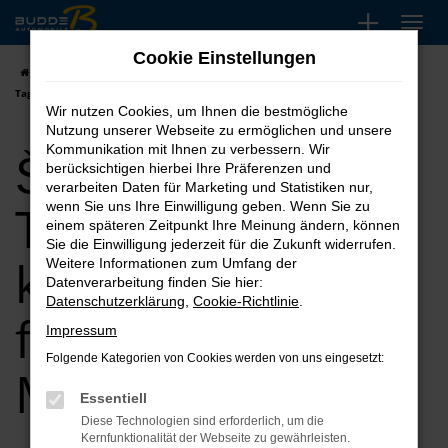
Zum
Hauptinhalt
Cookie Einstellungen
springen
Startseite
Marburg
Škoda
Škoda Superb
Škoda Superb
Tageszulassung kaufen, leasen, finanzieren für Marburg
Wir nutzen Cookies, um Ihnen die bestmögliche
Nutzung unserer Webseite zu ermöglichen und unsere
Škoda Superb
Kommunikation mit Ihnen zu verbessern. Wir
berücksichtigen hierbei Ihre Präferenzen und
verarbeiten Daten für Marketing und Statistiken nur,
Tageszulassung
wenn Sie uns Ihre Einwilligung geben. Wenn Sie zu
einem späteren Zeitpunkt Ihre Meinung ändern, können
Sie die Einwilligung jederzeit für die Zukunft widerrufen.
kaufen, leasen,
Weitere Informationen zum Umfang der
Datenverarbeitung finden Sie hier:
Datenschutzerklärung
,
Cookie-Richtlinie
.
finanzieren für
Impressum
Folgende Kategorien von Cookies werden von uns eingesetzt:
Marburg
Essentiell
Diese Technologien sind erforderlich, um die
Kernfunktionalität der Webseite zu gewährleisten.