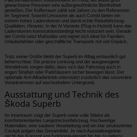
gewachsene Personen eine außergewöhnliche Beinfreiheit
genießen. Der Kofferraum zählt seit Jahren zu den Referenzen
im Segment: Sowohl Limousine als auch Combi bieten ein
extrem hohes Ladevolumen und damit echte Reisefahrzeug-
Qualitäten. Hinweis: In der iV-Variante (Plug-in-Hybrid) kann das
Ladevolumen konstruktionsbedingt leicht reduziert sein. Gerade
der Combi setzt Maßstäbe und eignet sich ideal für Familien,
Urlaubsfahrten oder geschäftliche Transporte mit viel Gepäck.
Trotz seiner Größe bleibt der Superb im Alltag erstaunlich gut
beherrschbar. Die präzise Lenkung und der ausgewogene
Wendekreis sorgen dafür, dass sich das Fahrzeug auch in
engen Straßen oder Parkhäusern sicher bewegen lässt. Der
optionale 4x4-Allradantrieb unterstützt zusätzlich das souveräne
Vorankommen auf wechselndem Untergrund.
Ausstattung und Technik des
Škoda Superb
Im Innenraum zeigt der Superb seine volle Stärke als
komfortorientiertes Langstreckenfahrzeug. Hochwertige
Materialien, eine saubere Verarbeitung und ein klar strukturiertes
Cockpit prägen das Gesamtbild. Je nach Ausstattungslinie
reicht das Konzept von funktional-elegant bis hin zu nahezu