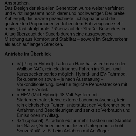
Ansprüchen.
Das Design der aktuellen Generation wurde weiter verfeinert
und wirkt insgesamt noch klarer und hochwertiger. Der breite
Kühlergrill, die präzise gezeichnete Lichtsignatur und die
gestreckten Proportionen verleihen dem Fahrzeug eine sehr
ruhige, fast skulpturale Präsenz auf der Straße. Besonders im
Alltag überzeugt der Superb durch seine ausgewogene
Mischung aus Komfort und Stabilität – sowohl im Stadtverkehr
als auch auf langen Strecken.
Antriebe im Überblick
iV (Plug-in-Hybrid): Laden an Haushaltssteckdose oder
Wallbox (AC), rein elektrisches Fahren im Stadt- und
Kurzstreckenbetrieb möglich, Hybrid- und EV-Fahrmodi,
Rekuperation sowie – je nach Ausstattung –
Vorkonditionierung. Ideal für tägliche Pendelstrecken mit
hohem E-Anteil.
mHEV (Mild-Hybrid): 48-Volt-System mit
Startergenerator, keine externe Ladung notwendig, kein
rein elektrisches Fahren; unterstützt den Verbrenner beim
Anfahren und Beschleunigen und senkt so Verbrauch und
Emissionen im Alltag.
4x4 (optional): Allradantrieb für mehr Traktion und Stabilität
bei Nässe, Schnee oder auf losem Untergrund; erhöht
Souveränität z. B. beim Anfahren mit Anhänger.