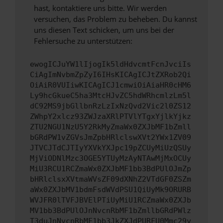
hast, kontaktiere uns bitte. Wir werden
versuchen, das Problem zu beheben. Du kannst
uns diesen Text schicken, um uns bei der
Fehlersuche zu unterstützen:
ewogICJuYW1lIjogIk5ldHdvcmtFcnJvciIs
CiAgImNvbmZpZyI6IHsKICAgICJtZXRob2Qi
OiAiR0VUIiwKICAgICJ1cmwiOiAiaHR0cHM6
Ly9hcGkueC5ha3MtcHJvZC5hdWRhcmlzLm5l
dC92MS9jbGllbnRzLzIxNzQvd2Vic2l0ZS12
ZWhpY2xlcz93ZWJzaXRlPTVlYTgxYjlkYjkz
ZTU2NGU1NzU5Y2RkMyZmaWx0ZXJbMF1bZmll
bGRdPW1vZGVsJmZpbHRlclswXVt2YWx1ZV09
JTVCJTdCJTIyYXVkYXJpc19pZCUyMiUzQSUy
MjViODNlMzc3OGE5YTUyMzAyNTAwMjMxOCUy
MiU3RCU1RCZmaWx0ZXJbMF1bb3BdPUlOJmZp
bHRlclsxXVtmaWVsZF09dXNhZ2VTdGF0ZSZm
aWx0ZXJbMV1bdmFsdWVdPSU1QiUyMk9ORURB
WVJFR0lTVFJBVElPTiUyMiU1RCZmaWx0ZXJb
MV1bb3BdPUlOJnNvcnRbMF1bZmllbGRdPWlz
T3duJnNvcnRbMF1bb3JkZXJdPURFU0Mmc29y