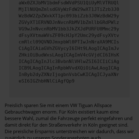
aWx0ZXJbMV1bdmFsdWVdPSU1QiUyMlVTRUQl
MjIlNUQmZmlsdGVyWzFdW29wXT1JTiZzb3J0
WzBdW2ZpZWxkXT1pc093biZzb3J0WzBdW29y
ZGVyXT1ERVNDJnNvcnRbMV1bZmllbGRdPWlz
VG9wJnNvcnRbMV1bb3JkZXJdPURFU0Mmc29y
dFsyXVtmaWVsZF09cHJpY2Umc29ydFsyXVtv
cmRlcl09QVNDJmxpbWl0PTIwJnNraXA9MCIs
CiAgICAiaGVhZGVycyI6IHt9LAogICAgImJv
ZHkiOiBudWxsLAogICAgImV4cGVjdCI6IHsK
ICAgICAgInJlc3BvbnNlVHlwZSI6ICIiCiAg
ICB9LAogICAgInRpbWVvdXQiOiAwLAogICAg
InByb2dyZXNzIjogbnVsbCwKICAgICJyaXNr
eSI6IGZhbHNlCiAgfQp9
Preislich sparen Sie mit einem VW Tiguan Allspace
Gebrauchtwagen enorm. Für Köln existiert kaum eine
bessere Wahl, zumal die Fahrzeuge perfekt eingefahren und
damit direkt für den Straßenverkehr in Köln geeignet sind.
Die preisliche Ersparnis unterstreichen wir dadurch, dass wir
zusätzlich zu unseren Sonderangeboten auch