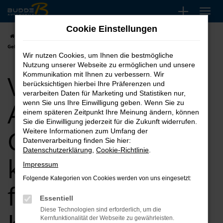
Zum
Hauptinhalt
Cookie Einstellungen
springen
Startseite
Köln
VW
VW Tiguan Allspace
VW Tiguan Allspace
Gebrauchtwagen kaufen, leasen, finanzieren für Köln
Wir nutzen Cookies, um Ihnen die bestmögliche
Nutzung unserer Webseite zu ermöglichen und unsere
VW Tiguan
Kommunikation mit Ihnen zu verbessern. Wir
berücksichtigen hierbei Ihre Präferenzen und
verarbeiten Daten für Marketing und Statistiken nur,
Allspace
wenn Sie uns Ihre Einwilligung geben. Wenn Sie zu
einem späteren Zeitpunkt Ihre Meinung ändern, können
Sie die Einwilligung jederzeit für die Zukunft widerrufen.
Gebrauchtwagen
Weitere Informationen zum Umfang der
Datenverarbeitung finden Sie hier:
Datenschutzerklärung
,
Cookie-Richtlinie
.
kaufen, leasen,
Impressum
Folgende Kategorien von Cookies werden von uns eingesetzt:
finanzieren für
Essentiell
Diese Technologien sind erforderlich, um die
Kernfunktionalität der Webseite zu gewährleisten.