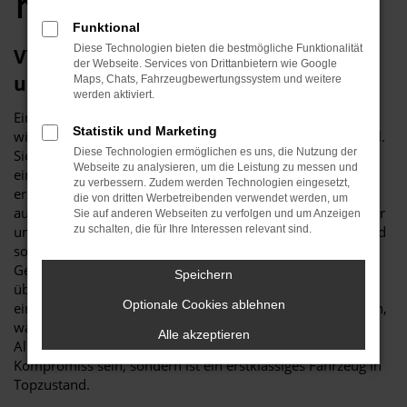
Köln
Funktional
Diese Technologien bieten die bestmögliche Funktionalität
VW Tiguan Allspace Gebrauchtwagen –
der Webseite. Services von Drittanbietern wie Google
unser Tipp für Köln
Maps, Chats, Fahrzeugbewertungssystem und weitere
werden aktiviert.
Ein VW Tiguan Allspace Gebrauchtwagen ist vor allem aus
Statistik und Marketing
wirtschaftlichen Erwägungen heraus eine erstklassige Wahl.
Diese Technologien ermöglichen es uns, die Nutzung der
Sie sparen schlichtweg eine Menge Geld, wenn Sie sich für
Webseite zu analysieren, um die Leistung zu messen und
ein gebrauchtes Modell entscheiden und sind trotzdem
zu verbessern. Zudem werden Technologien eingesetzt,
erstklassig in Köln unterwegs. Was Budde Automobile
die von dritten Werbetreibenden verwendet werden, um
auszeichnet, ist unsere Meisterwerkstatt. Wir verfügen über
Sie auf anderen Webseiten zu verfolgen und um Anzeigen
umfassende Kapazitäten und diverse Hebebühnen und sind
zu schalten, die für Ihre Interessen relevant sind.
somit in der Lage, jeden VW Tiguan Allspace
Gebrauchtwagen vor dem Verkauf nach Köln genau zu
Speichern
überprüfen. Warum wir das tun? Ganz einfach, um Ihnen
Optionale Cookies ablehnen
einen rundum einwandfreien Wagen „servieren“ zu können,
was selbst die Verschleißteile einschließt. Ein VW Tiguan
Alle akzeptieren
Allspace Gebrauchtwagen muss keineswegs ein
Kompromiss sein, sondern ist ein erstklassiges Fahrzeug in
Topzustand.