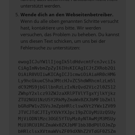
unterstützt werden.
Wende dich an den Webseitenbetreiber.
Wenn du alle oben genannten Schritte versucht
hast, kontaktiere uns bitte. Wir werden
versuchen, das Problem zu beheben. Du kannst
uns diesen Text schicken, um uns bei der
Fehlersuche zu unterstützen:
ewogICJuYW1lIjogIk5ldHdvcmtFcnJvciIs
CiAgImNvbmZpZyI6IHsKICAgICJtZXRob2Qi
OiAiR0VUIiwKICAgICJ1cmwiOiAiaHR0cHM6
Ly9hcGkueC5ha3MtcHJvZC5hdWRhcmlzLm5l
dC92MS9jbGllbnRzLzIxNzQvd2Vic2l0ZS12
ZWhpY2xlcz93ZWJzaXRlPTVlYTgxYjlkYjkz
ZTU2NGU1NzU5Y2RkMyZmaWx0ZXJbMF1bZmll
bGRdPW1vZGVsJmZpbHRlclswXVt2YWx1ZV09
JTVCJTdCJTIyYXVkYXJpc19pZCUyMiUzQSUy
MjViODNlMzc3OGE5YTUyMzAyNTAwMjM3MSUy
MiU3RCU1RCZmaWx0ZXJbMF1bb3BdPUlOJmZp
bHRlclsxXVtmaWVsZF09dXNhZ2VTdGF0ZSZm