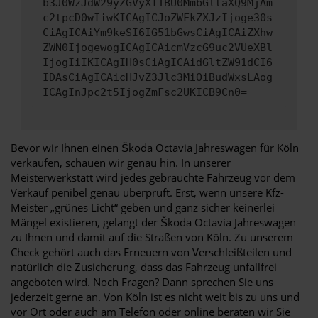
b3J0WzJdW29yZGVyXT1BU0MmbGltaXQ9MjAm
c2tpcD0wIiwKICAgICJoZWFkZXJzIjoge30s
CiAgICAiYm9keSI6IG51bGwsCiAgICAiZXhw
ZWN0IjogewogICAgICAicmVzcG9uc2VUeXBl
IjogIiIKICAgIH0sCiAgICAidGltZW91dCI6
IDAsCiAgICAicHJvZ3Jlc3MiOiBudWxsLAog
ICAgInJpc2t5IjogZmFsc2UKICB9Cn0=
Bevor wir Ihnen einen Škoda Octavia Jahreswagen für Köln
verkaufen, schauen wir genau hin. In unserer
Meisterwerkstatt wird jedes gebrauchte Fahrzeug vor dem
Verkauf penibel genau überprüft. Erst, wenn unsere Kfz-
Meister „grünes Licht“ geben und ganz sicher keinerlei
Mängel existieren, gelangt der Škoda Octavia Jahreswagen
zu Ihnen und damit auf die Straßen von Köln. Zu unserem
Check gehört auch das Erneuern von Verschleißteilen und
natürlich die Zusicherung, dass das Fahrzeug unfallfrei
angeboten wird. Noch Fragen? Dann sprechen Sie uns
jederzeit gerne an. Von Köln ist es nicht weit bis zu uns und
vor Ort oder auch am Telefon oder online beraten wir Sie