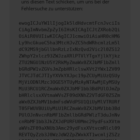
uns diesen Text schicken, um uns bei der
Fehlersuche zu unterstützen:
ewogICJuYW1lIjogIk5ldHdvcmtFcnJvciIs
CiAgImNvbmZpZyI6IHsKICAgICJtZXRob2Qi
OiAiR0VUIiwKICAgICJ1cmwiOiAiaHR0cHM6
Ly9hcGkueC5ha3MtcHJvZC5hdWRhcmlzLm5l
dC92MS9jbGllbnRzLzIxNzQvd2Vic2l0ZS12
ZWhpY2xlcz93ZWJzaXRlPTVlYTgxYjlkYjkz
ZTU2NGU1NzU5Y2RkMyZmaWx0ZXJbMF1bZmll
bGRdPW1vZGVsJmZpbHRlclswXVt2YWx1ZV09
JTVCJTdCJTIyYXVkYXJpc19pZCUyMiUzQSUy
MjViODNlMzc3OGE5YTUyMzAyNTAwMjEyMSUy
MiU3RCU1RCZmaWx0ZXJbMF1bb3BdPUlOJmZp
bHRlclsxXVtmaWVsZF09dXNhZ2VTdGF0ZSZm
aWx0ZXJbMV1bdmFsdWVdPSU1QiUyMlVTRURf
T05FWUVBUiUyMiU1RCZmaWx0ZXJbMV1bb3Bd
PUlOJnNvcnRbMF1bZmllbGRdPWlzT3duJnNv
cnRbMF1bb3JkZXJdPURFU0Mmc29ydFsxXVtm
aWVsZF09aXNUb3Amc29ydFsxXVtvcmRlcl09
REVTQyZzb3J0WzJdW2ZpZWxkXT1wcmljZSZz