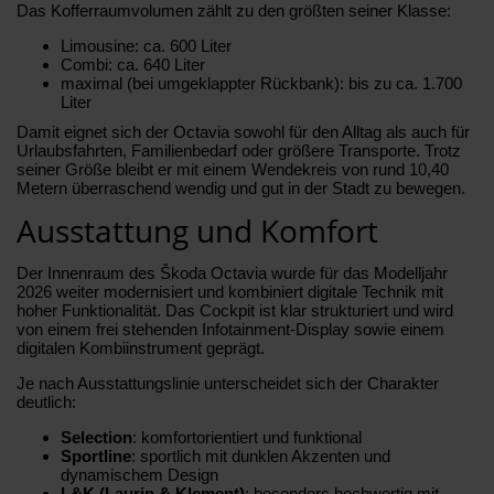
Das Kofferraumvolumen zählt zu den größten seiner Klasse:
Limousine: ca. 600 Liter
Combi: ca. 640 Liter
maximal (bei umgeklappter Rückbank): bis zu ca. 1.700
Liter
Damit eignet sich der Octavia sowohl für den Alltag als auch für
Urlaubsfahrten, Familienbedarf oder größere Transporte. Trotz
seiner Größe bleibt er mit einem Wendekreis von rund 10,40
Metern überraschend wendig und gut in der Stadt zu bewegen.
Ausstattung und Komfort
Der Innenraum des Škoda Octavia wurde für das Modelljahr
2026 weiter modernisiert und kombiniert digitale Technik mit
hoher Funktionalität. Das Cockpit ist klar strukturiert und wird
von einem frei stehenden Infotainment-Display sowie einem
digitalen Kombiinstrument geprägt.
Je nach Ausstattungslinie unterscheidet sich der Charakter
deutlich:
Selection
: komfortorientiert und funktional
Sportline
: sportlich mit dunklen Akzenten und
dynamischem Design
L&K (Laurin & Klement)
: besonders hochwertig mit