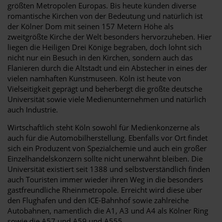
größten Metropolen Europas. Bis heute künden diverse
romantische Kirchen von der Bedeutung und natürlich ist
der Kölner Dom mit seinen 157 Metern Höhe als
zweitgrößte Kirche der Welt besonders hervorzuheben. Hier
liegen die Heiligen Drei Könige begraben, doch lohnt sich
nicht nur ein Besuch in den Kirchen, sondern auch das
Flanieren durch die Altstadt und ein Abstecher in eines der
vielen namhaften Kunstmuseen. Köln ist heute von
Vielseitigkeit geprägt und beherbergt die größte deutsche
Universität sowie viele Medienunternehmen und natürlich
auch Industrie.
Wirtschaftlich steht Köln sowohl für Medienkonzerne als
auch für die Automobilherstellung. Ebenfalls vor Ort findet
sich ein Produzent von Spezialchemie und auch ein großer
Einzelhandelskonzern sollte nicht unerwähnt bleiben. Die
Universität existiert seit 1388 und selbstverständlich finden
auch Touristen immer wieder ihren Weg in die besonders
gastfreundliche Rheinmetropole. Erreicht wird diese über
den Flughafen und den ICE-Bahnhof sowie zahlreiche
Autobahnen, namentlich die A1, A3 und A4 als Kölner Ring
sowie die A57 und A59 und A555.