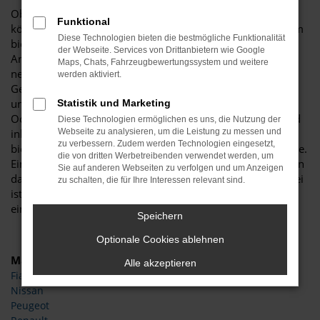
Ob wir einen Škoda Octavia Jahreswagen empfehlen
Funktional
können? Eindeutig „ja“. Der Vorteil, den diese Fahrzeugform
Diese Technologien bieten die bestmögliche Funktionalität
bietet, liegt im erstklassigen Verhältnis zwischen Preis und
der Webseite. Services von Drittanbietern wie Google
Angebot. Mit anderen Worten: Sie erhalten ein fast noch
Maps, Chats, Fahrzeugbewertungssystem und weitere
neues Auto und zahlen hierfür den Preis eines
werden aktiviert.
Gebrauchtwagens. Wer viel in Köln und Umgebung
unterwegs ist, wird zudem die Zuverlässigkeit des Škoda
Statistik und Marketing
Octavia Jahreswagens zu schätzen wissen. Das Modell wird
Diese Technologien ermöglichen es uns, die Nutzung der
inbesondere in der aktuellen Generation hochgelobt und
Webseite zu analysieren, um die Leistung zu messen und
zu verbessern. Zudem werden Technologien eingesetzt,
bietet jede Menge spannender Extras und Assistenzsysteme.
die von dritten Werbetreibenden verwendet werden, um
Ein Škoda Octavia Jahreswagen liegt immer dann vor, wenn
Sie auf anderen Webseiten zu verfolgen und um Anzeigen
das Datum der Erstzulassung maximal zwölf Monate vorbei
zu schalten, die für Ihre Interessen relevant sind.
ist. Entsprechend ist die Wahrscheinlichkeit hoch, dass Sie
ein aktuelles Fahrzeug erhalten.
Speichern
Optionale Cookies ablehnen
Marken
Alle akzeptieren
Fiat
Nissan
Peugeot