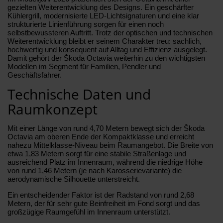
gezielten Weiterentwicklung des Designs. Ein geschärfter
Kühlergrill, modernisierte LED-Lichtsignaturen und eine klar
strukturierte Linienführung sorgen für einen noch
selbstbewussteren Auftritt. Trotz der optischen und technischen
Weiterentwicklung bleibt er seinem Charakter treu: sachlich,
hochwertig und konsequent auf Alltag und Effizienz ausgelegt.
Damit gehört der Škoda Octavia weiterhin zu den wichtigsten
Modellen im Segment für Familien, Pendler und
Geschäftsfahrer.
Technische Daten und
Raumkonzept
Mit einer Länge von rund 4,70 Metern bewegt sich der Škoda
Octavia am oberen Ende der Kompaktklasse und erreicht
nahezu Mittelklasse-Niveau beim Raumangebot. Die Breite von
etwa 1,83 Metern sorgt für eine stabile Straßenlage und
ausreichend Platz im Innenraum, während die niedrige Höhe
von rund 1,46 Metern (je nach Karosserievariante) die
aerodynamische Silhouette unterstreicht.
Ein entscheidender Faktor ist der Radstand von rund 2,68
Metern, der für sehr gute Beinfreiheit im Fond sorgt und das
großzügige Raumgefühl im Innenraum unterstützt.