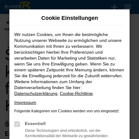
Zum
Hauptinhalt
Cookie Einstellungen
springen
Startseite
Köln
Škoda
Škoda Octavia
Škoda Octavia kaufen,
leasen, finanzieren für Köln
Wir nutzen Cookies, um Ihnen die bestmögliche
Nutzung unserer Webseite zu ermöglichen und unsere
Škoda Octavia
Kommunikation mit Ihnen zu verbessern. Wir
berücksichtigen hierbei Ihre Präferenzen und
verarbeiten Daten für Marketing und Statistiken nur,
kaufen, leasen,
wenn Sie uns Ihre Einwilligung geben. Wenn Sie zu
einem späteren Zeitpunkt Ihre Meinung ändern, können
Sie die Einwilligung jederzeit für die Zukunft widerrufen.
finanzieren für
Weitere Informationen zum Umfang der
Datenverarbeitung finden Sie hier:
Datenschutzerklärung
,
Cookie-Richtlinie
.
Köln
Impressum
Folgende Kategorien von Cookies werden von uns eingesetzt:
Škoda Octavia Jahreswagen – unsere
Essentiell
Diese Technologien sind erforderlich, um die
Empfehlung für Köln und anderswo
Kernfunktionalität der Webseite zu gewährleisten.