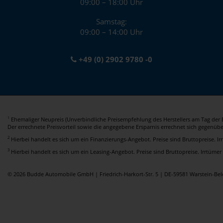
09:00 – 18:00 Uhr
Samstag:
09:00 – 14:00 Uhr
+49 (0) 2902 9780 -0
Ehemaliger Neupreis (Unverbindliche Preisempfehlung des Herstellers am Tag der E
1
Der errechnete Preisvorteil sowie die angegebene Ersparnis errechnet sich gegenüb
2
Hierbei handelt es sich um ein Finanzierungs-Angebot. Preise sind Bruttopreise. I
3
Hierbei handelt es sich um ein Leasing-Angebot. Preise sind Bruttopreise. Irrtümer
© 2026 Budde Automobile GmbH | Friedrich-Harkort-Str. 5 | DE-59581 Warstein-B