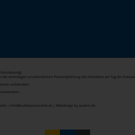
rstzulassung).
er der ehemaligen unverbindlichen Preisempfehlung des Herstellers am Tag der Erstzula
rrtümer vorbehalten.
 vorbehalten.
elecke | info@buddeautomobile.de |
Webdesign by audaris.de