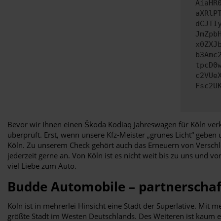
AiaHR
aXRlP
dCJTI
JmZpb
x0ZXJ
b3Amc
tpcD0
c2VUe
Fsc2U
Bevor wir Ihnen einen Škoda Kodiaq Jahreswagen für Köln verk
überprüft. Erst, wenn unsere Kfz-Meister „grünes Licht“ geben
Köln. Zu unserem Check gehört auch das Erneuern von Verschle
jederzeit gerne an. Von Köln ist es nicht weit bis zu uns und 
viel Liebe zum Auto.
Budde Automobile – partnerschaf
Köln ist in mehrerlei Hinsicht eine Stadt der Superlative. Mi
größte Stadt im Westen Deutschlands. Des Weiteren ist kaum ein