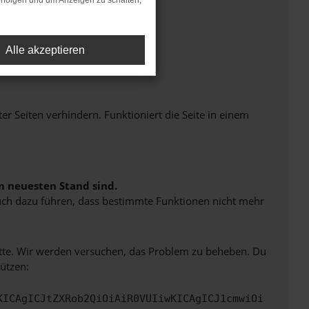
rfolgen und um Anzeigen zu schalten,
Alle akzeptieren
Seiten verhindern. Funktioniert die Seite in einem
m neuesten Stand sind.
 auch dazu führen, dass bestimmte Funktionen nicht mehr
bitte. Wir werden versuchen, das Problem zu beheben. Du
ützen:
KICAgICJtZXRob2QiOiAiR0VUIiwKICAgICJ1cmwiOi