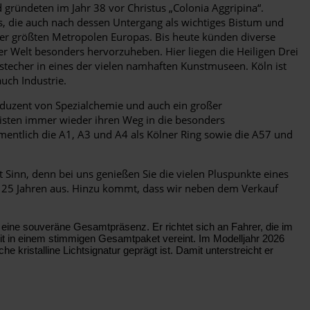
gründeten im Jahr 38 vor Christus „Colonia Aggripina“.
s, die auch nach dessen Untergang als wichtiges Bistum und
der größten Metropolen Europas. Bis heute künden diverse
r Welt besonders hervorzuheben. Hier liegen die Heiligen Drei
bstecher in eines der vielen namhaften Kunstmuseen. Köln ist
uch Industrie.
roduzent von Spezialchemie und auch ein großer
uristen immer wieder ihren Weg in die besonders
mentlich die A1, A3 und A4 als Kölner Ring sowie die A57 und
 Sinn, denn bei uns genießen Sie die vielen Pluspunkte eines
ls 25 Jahren aus. Hinzu kommt, dass wir neben dem Verkauf
ine souveräne Gesamtpräsenz. Er richtet sich an Fahrer, die im
it in einem stimmigen Gesamtpaket vereint. Im Modelljahr 2026
he kristalline Lichtsignatur geprägt ist. Damit unterstreicht er