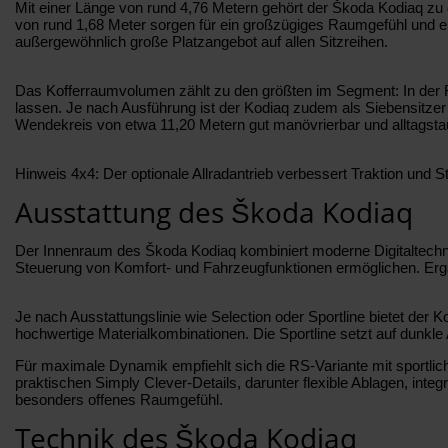
Mit einer Länge von rund 4,76 Metern gehört der Škoda Kodiaq zu 
von rund 1,68 Meter sorgen für ein großzügiges Raumgefühl und ei
außergewöhnlich große Platzangebot auf allen Sitzreihen.
Das Kofferraumvolumen zählt zu den größten im Segment: In der Fün
lassen. Je nach Ausführung ist der Kodiaq zudem als Siebensitzer er
Wendekreis von etwa 11,20 Metern gut manövrierbar und alltagstau
Hinweis 4x4: Der optionale Allradantrieb verbessert Traktion und 
Ausstattung des Škoda Kodiaq
Der Innenraum des Škoda Kodiaq kombiniert moderne Digitaltechnik m
Steuerung von Komfort- und Fahrzeugfunktionen ermöglichen. Ergän
Je nach Ausstattungslinie wie Selection oder Sportline bietet de
hochwertige Materialkombinationen. Die Sportline setzt auf dunkle
Für maximale Dynamik empfiehlt sich die RS-Variante mit sportlic
praktischen Simply Clever-Details, darunter flexible Ablagen, in
besonders offenes Raumgefühl.
Technik des Škoda Kodiaq