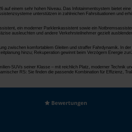
026 auf einem sehr hohen Niveau. Das Infotainmentsystem bietet ein
sistenzsysteme unterstützen in zahlreichen Fahrsituationen und erhö
assistent, ein moderner Parklenkassistent sowie ein Notbremsassist
äzise ausleuchten und andere Verkehrsteilnehmer gezielt ausblende
ng zwischen komfortablem Gleiten und straffer Fahrdynamik. In der 
tplanung hinzu; Rekuperation gewinnt beim Verzögern Energie zurück.
en-SUVs seiner Klasse – mit reichlich Platz, moderner Technik und va
namischer RS: Sie finden die passende Kombination für Effizienz, Tr
Bewertungen