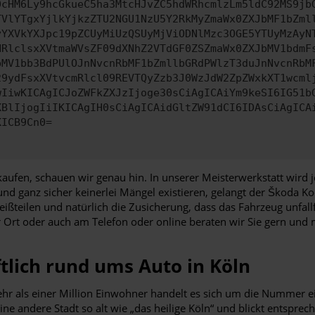
0cHM6Ly9hcGkueC5ha3MtcHJvZC5hdWRhcmlzLm5ldC92MS9jb
TVlYTgxYjlkYjkzZTU2NGU1NzU5Y2RkMyZmaWx0ZXJbMF1bZml
yYXVkYXJpc19pZCUyMiUzQSUyMjViODNlMzc3OGE5YTUyMzAyN
HRlclsxXVtmaWVsZF09dXNhZ2VTdGF0ZSZmaWx0ZXJbMV1bdmF
bMV1bb3BdPUlOJnNvcnRbMF1bZmllbGRdPWlzT3duJnNvcnRbM
29ydFsxXVtvcmRlcl09REVTQyZzb3J0WzJdW2ZpZWxkXT1wcml
wIiwKICAgICJoZWFkZXJzIjoge30sCiAgICAiYm9keSI6IG51b
XBlIjogIiIKICAgIH0sCiAgICAidGltZW91dCI6IDAsCiAgICA
KICB9Cn0=
aufen, schauen wir genau hin. In unserer Meisterwerkstatt wird
 und ganz sicher keinerlei Mängel existieren, gelangt der Škoda 
ißteilen und natürlich die Zusicherung, dass das Fahrzeug unfal
vor Ort oder auch am Telefon oder online beraten wir Sie gern und
tlich rund ums Auto in Köln
t mehr als einer Million Einwohner handelt es sich um die Nummer
e andere Stadt so alt wie „das heilige Köln“ und blickt entspreche