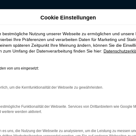
Cookie Einstellungen
inanzieren für Köln
ie bestmögliche Nutzung unserer Webseite zu ermöglichen und unsere
n, leasen, finanzie
hierbei Ihre Präferenzen und verarbeiten Daten für Marketing und Stati
einem späteren Zeitpunkt Ihre Meinung ändern, können Sie die Einwillig
en zum Umfang der Datenverarbeitung finden Sie hier:
Datenschutzerkl
ere Empfehlung für Köln und ande
en von uns eingesetzt:
utig „ja“. Der Vorteil, den diese Fahrzeugform bietet, liegt im 
hlen hierfür den Preis eines Gebrauchtwagens. Wer viel in Köln 
rlich, um die Kernfunktionalität der Webseite zu gewährleisten.
l wird inbesondere in der aktuellen Generation hochgelobt und 
atum der Erstzulassung maximal zwölf Monate vorbei ist. Entspre
estmögliche Funktionalität der Webseite. Services von Drittanbietern wie Google 
eitere werden aktiviert.
 es uns, die Nutzung der Webseite zu analysieren, um die Leistung zu messen u
r: Network Error