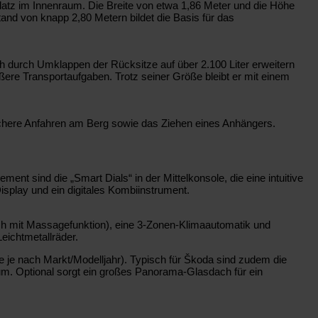
Platz im Innenraum. Die Breite von etwa 1,86 Meter und die Höhe
and von knapp 2,80 Metern bildet die Basis für das
ch durch Umklappen der Rücksitze auf über 2.100 Liter erweitern
rößere Transportaufgaben. Trotz seiner Größe bleibt er mit einem
 sichere Anfahren am Berg sowie das Ziehen eines Anhängers.
nt sind die „Smart Dials“ in der Mittelkonsole, die eine intuitive
splay und ein digitales Kombiinstrument.
sch mit Massagefunktion), eine 3-Zonen-Klimaautomatik und
eichtmetallräder.
e je nach Markt/Modelljahr). Typisch für Škoda sind zudem die
aum. Optional sorgt ein großes Panorama-Glasdach für ein