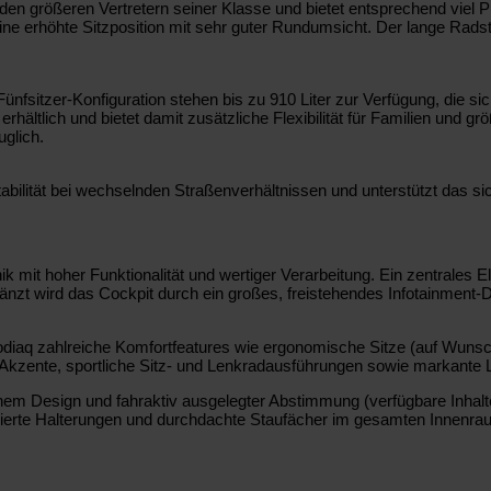
den größeren Vertretern seiner Klasse und bietet entsprechend viel 
ne erhöhte Sitzposition mit sehr guter Rundumsicht. Der lange Radst
fsitzer-Konfiguration stehen bis zu 910 Liter zur Verfügung, die si
hältlich und bietet damit zusätzliche Flexibilität für Familien und g
glich.
Stabilität bei wechselnden Straßenverhältnissen und unterstützt das
it hoher Funktionalität und wertiger Verarbeitung. Ein zentrales Eleme
zt wird das Cockpit durch ein großes, freistehendes Infotainment-Di
r Kodiaq zahlreiche Komfortfeatures wie ergonomische Sitze (auf Wun
 Akzente, sportliche Sitz- und Lenkradausführungen sowie markante L
hem Design und fahraktiv ausgelegter Abstimmung (verfügbare Inhalt
tegrierte Halterungen und durchdachte Staufächer im gesamten Innenr