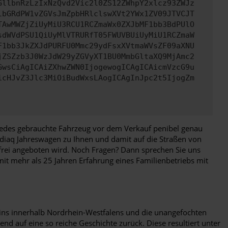
GllbnRzLzIxNzQvd2Vic2l0ZS12ZWhpY2xlcz93ZWJz
lbGRdPW1vZGVsJmZpbHRlclswXVt2YWx1ZV09JTVCJT
TAwMWZjZiUyMiU3RCU1RCZmaWx0ZXJbMF1bb3BdPUlO
sdWVdPSU1QiUyMlVTRURfT05FWUVBUiUyMiU1RCZmaW
F1bb3JkZXJdPURFU0Mmc29ydFsxXVtmaWVsZF09aXNU
jZSZzb3J0WzJdW29yZGVyXT1BU0MmbGltaXQ9MjAmc2
GwsCiAgICAiZXhwZWN0IjogewogICAgICAicmVzcG9u
icHJvZ3Jlc3MiOiBudWxsLAogICAgInJpc2t5IjogZm
 jedes gebrauchte Fahrzeug vor dem Verkauf penibel genau
Kodiaq Jahreswagen zu Ihnen und damit auf die Straßen von
lfrei angeboten wird. Noch Fragen? Dann sprechen Sie uns
 mit mehr als 25 Jahren Erfahrung eines Familienbetriebs mit
 eins innerhalb Nordrhein-Westfalens und die unangefochten
nd auf eine so reiche Geschichte zurück. Diese resultiert unter