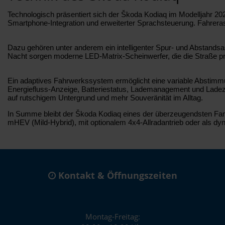
Technologisch präsentiert sich der Škoda Kodiaq im Modelljahr 2
Smartphone-Integration und erweiterter Sprachsteuerung. Fahreras
Dazu gehören unter anderem ein intelligenter Spur- und Abstands
Nacht sorgen moderne LED-Matrix-Scheinwerfer, die die Straße pr
Ein adaptives Fahrwerkssystem ermöglicht eine variable Abstimmu
Energiefluss-Anzeige, Batteriestatus, Lademanagement und Ladezei
auf rutschigem Untergrund und mehr Souveränität im Alltag.
In Summe bleibt der Škoda Kodiaq eines der überzeugendsten Famili
mHEV (Mild-Hybrid), mit optionalem 4x4-Allradantrieb oder als dy
Kontakt & Öffnungszeiten
Montag-Freitag: