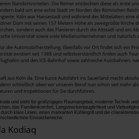
en Standortvorteilen. Die Römer entdeckten diese als erste und 
sondern bald um eine echte Stadt im Norden des Römischen Reich
gierte. Köln war Hansestadt und während des Mittelalters eine 
Kölner Dom mit seinen 157 Metern Höhe als zweitgrößte Kirche de
Kirchen, sondern auch das Flanieren durch die Altstadt und ein A
utsche Universität sowie viele Medienunternehmen und natürlich a
für die Automobilherstellung. Ebenfalls vor Ort findet sich ein P
rsität existiert seit 1388 und selbstverständlich finden auch To
 Flughafen und den ICE-Bahnhof sowie zahlreiche Autobahnen, na
t aus Köln da. Eine kurze Autofahrt ins Sauerland macht absolut
, denn schließlich üben wir unseren Beruf nun schon seit mehr a
turen und Inspektionen für Sie durchführen.
Škoda und steht für großzügiges Raumangebot, moderne Technik und e
en, das Familienkomfort, Langstreckentauglichkeit und Vielseitigke
durch klare Linien, einen markanten Kühlergrill und die charakteristisc
rschiedlichste Einsatzbereiche.
da Kodiaq