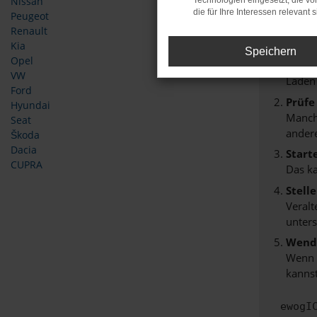
Nissan
Technologien eingesetzt, die v
die für Ihre Interessen relevant s
Peugeot
Beim Lade
Renault
Hier sind
Kia
Speichern
Opel
Überp
VW
Laden
Ford
Prüfe
Hyundai
Manche
Seat
andere
Škoda
Dacia
Start
CUPRA
Das k
Stell
Veralt
unters
Wende
Wenn d
kannst
ewogI