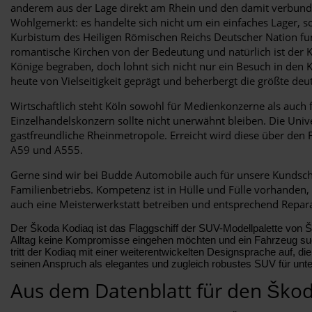
anderem aus der Lage direkt am Rhein und den damit verbunden
Wohlgemerkt: es handelte sich nicht um ein einfaches Lager, 
Kurbistum des Heiligen Römischen Reichs Deutscher Nation fun
romantische Kirchen von der Bedeutung und natürlich ist der 
Könige begraben, doch lohnt sich nicht nur ein Besuch in den 
heute von Vielseitigkeit geprägt und beherbergt die größte de
Wirtschaftlich steht Köln sowohl für Medienkonzerne als auch 
Einzelhandelskonzern sollte nicht unerwähnt bleiben. Die Unive
gastfreundliche Rheinmetropole. Erreicht wird diese über den
A59 und A555.
Gerne sind wir bei Budde Automobile auch für unsere Kundschaf
Familienbetriebs. Kompetenz ist in Hülle und Fülle vorhanden
auch eine Meisterwerkstatt betreiben und entsprechend Repara
Der Škoda Kodiaq ist das Flaggschiff der SUV-Modellpalette von 
Alltag keine Kompromisse eingehen möchten und ein Fahrzeug such
tritt der Kodiaq mit einer weiterentwickelten Designsprache auf, die 
seinen Anspruch als elegantes und zugleich robustes SUV für unte
Aus dem Datenblatt für den Ško