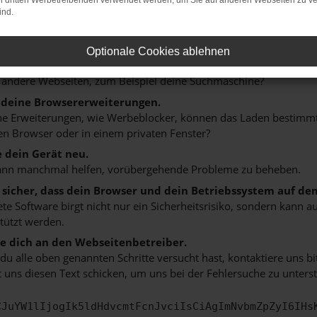
on dritten Werbetreibenden verwendet werden, um Sie auf anderen Webseiten zu ve
ind.
n ist ein Fehler aufgetreten.
 ein paar Tipps, die dir helfen können:
Optionale Cookies ablehnen
rüfe deine Firewall und deine Internetverbindung.
 andere Webseiten, zum Beispiel deine Suchmaschine?
 deine Browsererweiterungen.
 Erweiterungen, wie Werbeblocker, können das Laden bestimmter 
n Browser oder in einem privaten Fenster?
e dein Gerät neu.
ann manchmal helfen, vorübergehende Probleme zu beheben.
e sicher, dass dein Browser und dein Betriebssystem auf de
ete Software birgt nicht nur ein Sicherheitsrisiko, sondern kann
tützt werden.
 dich an den Webseitenbetreiber.
u alle oben genannten Schritte versucht hast, kontaktiere uns 
 uns diesen Text schicken, um uns bei der Fehlersuche zu unterst
CJuYW1lIjogIk5ldHdvcmtFcnJvciIsCiAgImNvbmZpZyI6IHs