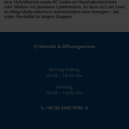
bzw. Hybridbetrieb sowie AC-Laden an Haushaltssteckdose
oder Wallbox mit planbaren Ladefenstern. So lässt sich der Leon
im Alltag häufig elektrisch und besonders leise bewegen – bei
voller Flexibilität für längere Etappen.
Kontakt & Öffnungszeiten
Montag-Freitag:
09:00 – 18:00 Uhr
Samstag:
09:00 – 14:00 Uhr
+49 (0) 2902 9780 -0