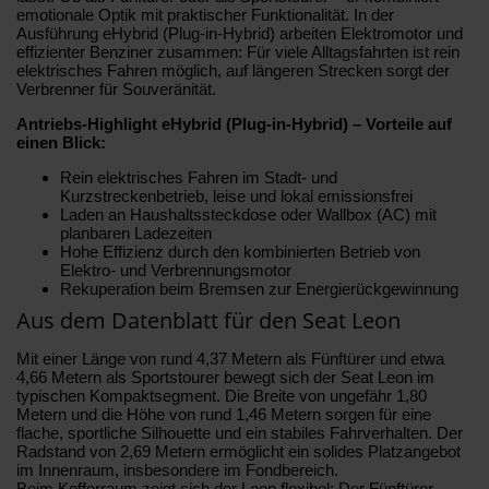
emotionale Optik mit praktischer Funktionalität. In der
Ausführung eHybrid (Plug-in-Hybrid) arbeiten Elektromotor und
effizienter Benziner zusammen: Für viele Alltagsfahrten ist rein
elektrisches Fahren möglich, auf längeren Strecken sorgt der
Verbrenner für Souveränität.
Antriebs-Highlight eHybrid (Plug-in-Hybrid) – Vorteile auf
einen Blick:
Rein elektrisches Fahren im Stadt- und
Kurzstreckenbetrieb, leise und lokal emissionsfrei
Laden an Haushaltssteckdose oder Wallbox (AC) mit
planbaren Ladezeiten
Hohe Effizienz durch den kombinierten Betrieb von
Elektro- und Verbrennungsmotor
Rekuperation beim Bremsen zur Energierückgewinnung
Aus dem Datenblatt für den Seat Leon
Mit einer Länge von rund 4,37 Metern als Fünftürer und etwa
4,66 Metern als Sportstourer bewegt sich der Seat Leon im
typischen Kompaktsegment. Die Breite von ungefähr 1,80
Metern und die Höhe von rund 1,46 Metern sorgen für eine
flache, sportliche Silhouette und ein stabiles Fahrverhalten. Der
Radstand von 2,69 Metern ermöglicht ein solides Platzangebot
im Innenraum, insbesondere im Fondbereich.
Beim Kofferraum zeigt sich der Leon flexibel: Der Fünftürer