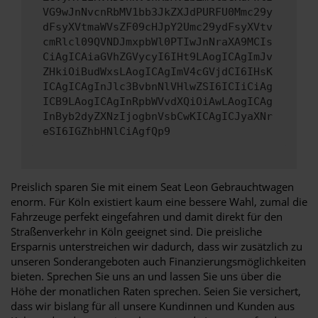
VG9wJnNvcnRbMV1bb3JkZXJdPURFU0Mmc29y
dFsyXVtmaWVsZF09cHJpY2Umc29ydFsyXVtv
cmRlcl09QVNDJmxpbWl0PTIwJnNraXA9MCIs
CiAgICAiaGVhZGVycyI6IHt9LAogICAgImJv
ZHkiOiBudWxsLAogICAgImV4cGVjdCI6IHsK
ICAgICAgInJlc3BvbnNlVHlwZSI6ICIiCiAg
ICB9LAogICAgInRpbWVvdXQiOiAwLAogICAg
InByb2dyZXNzIjogbnVsbCwKICAgICJyaXNr
eSI6IGZhbHNlCiAgfQp9
Preislich sparen Sie mit einem Seat Leon Gebrauchtwagen
enorm. Für Köln existiert kaum eine bessere Wahl, zumal die
Fahrzeuge perfekt eingefahren und damit direkt für den
Straßenverkehr in Köln geeignet sind. Die preisliche
Ersparnis unterstreichen wir dadurch, dass wir zusätzlich zu
unseren Sonderangeboten auch Finanzierungsmöglichkeiten
bieten. Sprechen Sie uns an und lassen Sie uns über die
Höhe der monatlichen Raten sprechen. Seien Sie versichert,
dass wir bislang für all unsere Kundinnen und Kunden aus