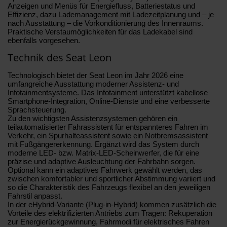
Anzeigen und Menüs für Energiefluss, Batteriestatus und
Effizienz, dazu Lademanagement mit Ladezeitplanung und – je
nach Ausstattung – die Vorkonditionierung des Innenraums.
Praktische Verstaumöglichkeiten für das Ladekabel sind
ebenfalls vorgesehen.
Technik des Seat Leon
Technologisch bietet der Seat Leon im Jahr 2026 eine
umfangreiche Ausstattung moderner Assistenz- und
Infotainmentsysteme. Das Infotainment unterstützt kabellose
Smartphone-Integration, Online-Dienste und eine verbesserte
Sprachsteuerung.
Zu den wichtigsten Assistenzsystemen gehören ein
teilautomatisierter Fahrassistent für entspannteres Fahren im
Verkehr, ein Spurhalteassistent sowie ein Notbremsassistent
mit Fußgängererkennung. Ergänzt wird das System durch
moderne LED- bzw. Matrix-LED-Scheinwerfer, die für eine
präzise und adaptive Ausleuchtung der Fahrbahn sorgen.
Optional kann ein adaptives Fahrwerk gewählt werden, das
zwischen komfortabler und sportlicher Abstimmung variiert und
so die Charakteristik des Fahrzeugs flexibel an den jeweiligen
Fahrstil anpasst.
In der eHybrid-Variante (Plug-in-Hybrid) kommen zusätzlich die
Vorteile des elektrifizierten Antriebs zum Tragen: Rekuperation
zur Energierückgewinnung, Fahrmodi für elektrisches Fahren