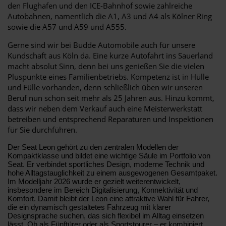
den Flughafen und den ICE-Bahnhof sowie zahlreiche
Autobahnen, namentlich die A1, A3 und A4 als Kölner Ring
sowie die A57 und A59 und A555.
Gerne sind wir bei Budde Automobile auch für unsere
Kundschaft aus Köln da. Eine kurze Autofahrt ins Sauerland
macht absolut Sinn, denn bei uns genießen Sie die vielen
Pluspunkte eines Familienbetriebs. Kompetenz ist in Hülle
und Fülle vorhanden, denn schließlich üben wir unseren
Beruf nun schon seit mehr als 25 Jahren aus. Hinzu kommt,
dass wir neben dem Verkauf auch eine Meisterwerkstatt
betreiben und entsprechend Reparaturen und Inspektionen
für Sie durchführen.
Der Seat Leon gehört zu den zentralen Modellen der
Kompaktklasse und bildet eine wichtige Säule im Portfolio von
Seat. Er verbindet sportliches Design, moderne Technik und
hohe Alltagstauglichkeit zu einem ausgewogenen Gesamtpaket.
Im Modelljahr 2026 wurde er gezielt weiterentwickelt,
insbesondere im Bereich Digitalisierung, Konnektivität und
Komfort. Damit bleibt der Leon eine attraktive Wahl für Fahrer,
die ein dynamisch gestaltetes Fahrzeug mit klarer
Designsprache suchen, das sich flexibel im Alltag einsetzen
lässt. Ob als Fünftürer oder als Sportstourer – er kombiniert