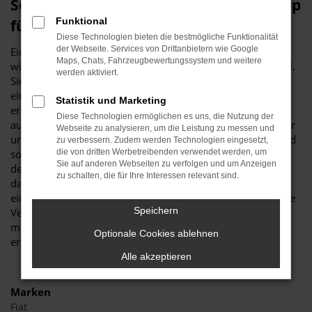
Seat Leon Gebrauchtwagen – unser Tipp
Funktional
für Köln
Diese Technologien bieten die bestmögliche Funktionalität
der Webseite. Services von Drittanbietern wie Google
Ein Seat Leon Gebrauchtwagen ist vor allem aus
Maps, Chats, Fahrzeugbewertungssystem und weitere
wirtschaftlichen Erwägungen heraus eine erstklassige Wahl.
werden aktiviert.
Sie sparen schlichtweg eine Menge Geld, wenn Sie sich für
ein gebrauchtes Modell entscheiden und sind trotzdem
Statistik und Marketing
erstklassig in Köln unterwegs. Was Budde Automobile
Diese Technologien ermöglichen es uns, die Nutzung der
auszeichnet, ist unsere Meisterwerkstatt. Wir verfügen über
Webseite zu analysieren, um die Leistung zu messen und
umfassende Kapazitäten und diverse Hebebühnen und sind
zu verbessern. Zudem werden Technologien eingesetzt,
somit in der Lage, jeden Seat Leon Gebrauchtwagen vor
die von dritten Werbetreibenden verwendet werden, um
Sie auf anderen Webseiten zu verfolgen und um Anzeigen
dem Verkauf nach Köln genau zu überprüfen. Warum wir
zu schalten, die für Ihre Interessen relevant sind.
das tun? Ganz einfach, um Ihnen einen rundum
einwandfreien Wagen „servieren“ zu können, was selbst die
Speichern
Verschleißteile einschließt. Ein Seat Leon Gebrauchtwagen
muss keineswegs ein Kompromiss sein, sondern ist ein
Optionale Cookies ablehnen
erstklassiges Fahrzeug in Topzustand.
Alle akzeptieren
Marken
Fiat