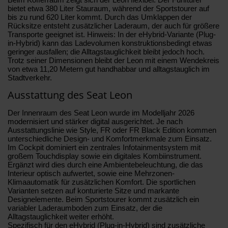
bietet etwa 380 Liter Stauraum, während der Sportstourer auf
bis zu rund 620 Liter kommt. Durch das Umklappen der
Rücksitze entsteht zusätzlicher Laderaum, der auch für größere
Transporte geeignet ist. Hinweis: In der eHybrid-Variante (Plug-
in-Hybrid) kann das Ladevolumen konstruktionsbedingt etwas
geringer ausfallen; die Alltagstauglichkeit bleibt jedoch hoch.
Trotz seiner Dimensionen bleibt der Leon mit einem Wendekreis
von etwa 11,20 Metern gut handhabbar und alltagstauglich im
Stadtverkehr.
Ausstattung des Seat Leon
Der Innenraum des Seat Leon wurde im Modelljahr 2026
modernisiert und stärker digital ausgerichtet. Je nach
Ausstattungslinie wie Style, FR oder FR Black Edition kommen
unterschiedliche Design- und Komfortmerkmale zum Einsatz.
Im Cockpit dominiert ein zentrales Infotainmentsystem mit
großem Touchdisplay sowie ein digitales Kombiinstrument.
Ergänzt wird dies durch eine Ambientebeleuchtung, die das
Interieur optisch aufwertet, sowie eine Mehrzonen-
Klimaautomatik für zusätzlichen Komfort. Die sportlichen
Varianten setzen auf konturierte Sitze und markante
Designelemente. Beim Sportstourer kommt zusätzlich ein
variabler Laderaumboden zum Einsatz, der die
Alltagstauglichkeit weiter erhöht.
Spezifisch für den eHybrid (Plug-in-Hybrid) sind zusätzliche