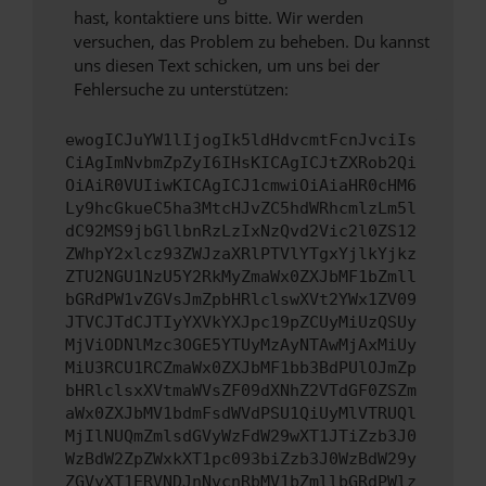
hast, kontaktiere uns bitte. Wir werden
versuchen, das Problem zu beheben. Du kannst
uns diesen Text schicken, um uns bei der
Fehlersuche zu unterstützen:
ewogICJuYW1lIjogIk5ldHdvcmtFcnJvciIs
CiAgImNvbmZpZyI6IHsKICAgICJtZXRob2Qi
OiAiR0VUIiwKICAgICJ1cmwiOiAiaHR0cHM6
Ly9hcGkueC5ha3MtcHJvZC5hdWRhcmlzLm5l
dC92MS9jbGllbnRzLzIxNzQvd2Vic2l0ZS12
ZWhpY2xlcz93ZWJzaXRlPTVlYTgxYjlkYjkz
ZTU2NGU1NzU5Y2RkMyZmaWx0ZXJbMF1bZmll
bGRdPW1vZGVsJmZpbHRlclswXVt2YWx1ZV09
JTVCJTdCJTIyYXVkYXJpc19pZCUyMiUzQSUy
MjViODNlMzc3OGE5YTUyMzAyNTAwMjAxMiUy
MiU3RCU1RCZmaWx0ZXJbMF1bb3BdPUlOJmZp
bHRlclsxXVtmaWVsZF09dXNhZ2VTdGF0ZSZm
aWx0ZXJbMV1bdmFsdWVdPSU1QiUyMlVTRUQl
MjIlNUQmZmlsdGVyWzFdW29wXT1JTiZzb3J0
WzBdW2ZpZWxkXT1pc093biZzb3J0WzBdW29y
ZGVyXT1ERVNDJnNvcnRbMV1bZmllbGRdPWlz