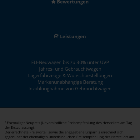
Bewertungen
Leistungen
EU-Neuwagen bis zu 30% unter UVP
Jahres- und Gebrauchtwagen
Lagerfahrzeuge & Wunschbestellungen
Markenunabhängige Beratung
Inzahlungnahme von Gebrauchtwagen
Ehemaliger Neupreis (Unverbindliche Preisempfehlung des Herstellers am Tag
1
der Erstzulassung).
Der errechnete Preisvorteil sowie die angegebene Ersparnis errechnet sich
gegenüber der ehemaligen unverbindlichen Preisempfehlung des Herstellers am