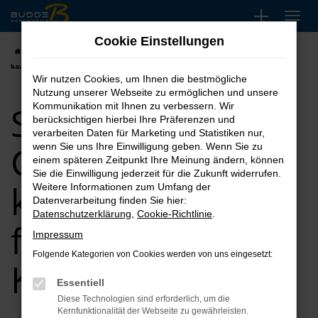
Zum
Hauptinhalt
Cookie Einstellungen
springen
Startseite
Köln
Seat
Seat Leon
Seat Leon Gebrauchtwagen
kaufen, leasen, finanzieren für Köln
Wir nutzen Cookies, um Ihnen die bestmögliche
Nutzung unserer Webseite zu ermöglichen und unsere
Seat Leon
Kommunikation mit Ihnen zu verbessern. Wir
berücksichtigen hierbei Ihre Präferenzen und
verarbeiten Daten für Marketing und Statistiken nur,
Gebrauchtwagen
wenn Sie uns Ihre Einwilligung geben. Wenn Sie zu
einem späteren Zeitpunkt Ihre Meinung ändern, können
Sie die Einwilligung jederzeit für die Zukunft widerrufen.
kaufen, leasen,
Weitere Informationen zum Umfang der
Datenverarbeitung finden Sie hier:
Datenschutzerklärung
,
Cookie-Richtlinie
.
finanzieren für
Impressum
Folgende Kategorien von Cookies werden von uns eingesetzt:
Köln
Essentiell
Diese Technologien sind erforderlich, um die
Kernfunktionalität der Webseite zu gewährleisten.