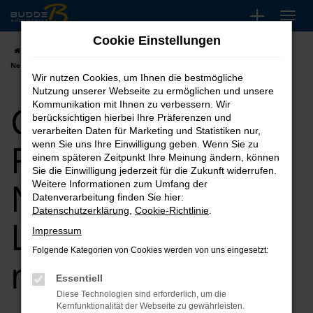
Zum
Hauptinhalt
Cookie Einstellungen
springen
Startseite
Köln
CUPRA
CUPRA Formentor
CUPRA Formentor
Neuwagen | Lieferservice nach Köln
Wir nutzen Cookies, um Ihnen die bestmögliche
Nutzung unserer Webseite zu ermöglichen und unsere
CUPRA
Kommunikation mit Ihnen zu verbessern. Wir
berücksichtigen hierbei Ihre Präferenzen und
verarbeiten Daten für Marketing und Statistiken nur,
Formentor
wenn Sie uns Ihre Einwilligung geben. Wenn Sie zu
einem späteren Zeitpunkt Ihre Meinung ändern, können
Sie die Einwilligung jederzeit für die Zukunft widerrufen.
Neuwagen |
Weitere Informationen zum Umfang der
Datenverarbeitung finden Sie hier:
Datenschutzerklärung
,
Cookie-Richtlinie
.
Lieferservice
Impressum
Folgende Kategorien von Cookies werden von uns eingesetzt:
nach Köln
Essentiell
Diese Technologien sind erforderlich, um die
Kernfunktionalität der Webseite zu gewährleisten.