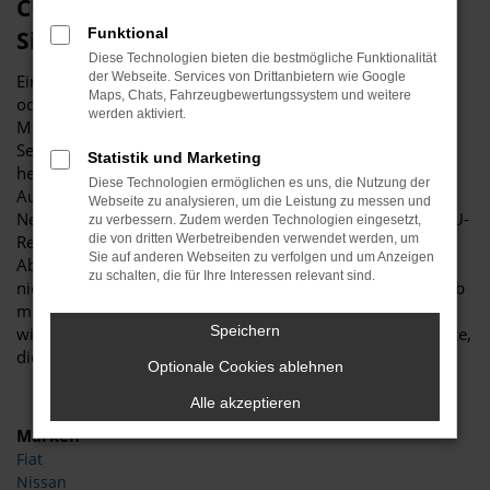
CUPRA Formentor Neuwagen – wählen
Funktional
Sie Erstklassigkeit für Köln
Diese Technologien bieten die bestmögliche Funktionalität
der Webseite. Services von Drittanbietern wie Google
Ein CUPRA Formentor Neuwagen ist erstklassig, ob in Köln
Maps, Chats, Fahrzeugbewertungssystem und weitere
oder an jedem beliebigen anderen Ort. In der aktuellen
werden aktiviert.
Modellgeneration ist das Fahrzeug innerhalb seines
Segments kaum zu übertreffen und bietet zudem ein
Statistik und Marketing
herausragendes Preis-Leistungs-Niveau. Wir von Budde
Diese Technologien ermöglichen es uns, die Nutzung der
Automobile bieten Ihnen sowohl CUPRA Formentor
Webseite zu analysieren, um die Leistung zu messen und
Neuwagen für Köln als auch günstige EU-Neuwagen und EU-
zu verbessern. Zudem werden Technologien eingesetzt,
Reimporte. Sie brauchen hinsichtlich der Qualität keinerlei
die von dritten Werbetreibenden verwendet werden, um
Sie auf anderen Webseiten zu verfolgen und um Anzeigen
Abstriche hinzunehmen und steigen zu einem spürbar
zu schalten, die für Ihre Interessen relevant sind.
niedrigeren Preis in Ihr neues Fahrzeug. Als Familienbetrieb
mit mehr als 25 Jahren Erfahrung im Autobereich beraten
Speichern
wir Sie gern ausführlich und erläutern Ihnen alle Pluspunkte,
die ein CUPRA Formentor Neuwagen mit sich bringt.
Optionale Cookies ablehnen
Alle akzeptieren
Marken
Fiat
Nissan