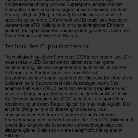
Ambientebeleuchtung und das Supersport-Lenkrad mit den
markanten Satellitentasten sorgen für ein exklusives Cockpit-
Feeling. eHybrid (Plug-in-Hybrid)-Modelle bieten zusätzlich
speziell abgestimmte E-Fahrmodi und Energiefluss-Anzeigen,
während der eTSI (Mildhybrid) mit unaufdringlicher Effizienz
punktet. Ein spezialisiertes Soundsystem garantiert zudem ein
Audio-Erlebnis auf High-End-Niveau.
Technik des Cupra Formentor
Technologisch spielt der Formentor 2026 in der ersten Liga. Die
neuen Matrix-LED-Scheinwerfer bieten eine intelligente
Lichtsteuerung, die den Gegenverkehr ausblendet. In Sachen
Sicherheit und Komfort bietet der Travel Assist
teilautomatisiertes Fahren, während der Side and Exit Assist vor
Gefahren beim Spurwechsel oder Aussteigen warnt. Das
adaptive Fahrwerk (DCC) lässt sich feinstufig regulieren und
passt die Dämpfung in Millisekunden an den Fahrstil an. In der
VZ-Variante harmoniert das DCC perfekt mit der sportlichen
Abstimmung und dem Torque Splitter für maximale Agilität. Der
eHybrid (Plug-in-Hybrid) überzeugt mit leisen, lokal
emissionsfreien Fahrten im Stadtverkehr und cleverem
Energiemanagement auf der Langstrecke. Der eTSI (Mildhybrid)
rundet das Angebot als besonders verbrauchsgünstige und
alltagstaugliche Option ab – ohne Ladepflicht, mit spürbarer
Effizienz.