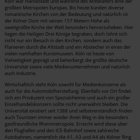
Köln war Hansestadt und während des Mittelalters eine der
größten Metropolen Europas. Bis heute künden diverse
romantische Kirchen von der Bedeutung und natürlich ist
der Kölner Dom mit seinen 157 Metern Höhe als
zweitgrößte Kirche der Welt besonders hervorzuheben. Hier
liegen die Heiligen Drei Könige begraben, doch lohnt sich
nicht nur ein Besuch in den Kirchen, sondern auch das
Flanieren durch die Altstadt und ein Abstecher in eines der
vielen namhaften Kunstmuseen. Köln ist heute von
Vielseitigkeit geprägt und beherbergt die größte deutsche
Universität sowie viele Medienunternehmen und natürlich
auch Industrie.
Wirtschaftlich steht Köln sowohl für Medienkonzerne als
auch für die Automobilherstellung. Ebenfalls vor Ort findet
sich ein Produzent von Spezialchemie und auch ein großer
Einzelhandelskonzern sollte nicht unerwähnt bleiben. Die
Universität existiert seit 1388 und selbstverständlich finden
auch Touristen immer wieder ihren Weg in die besonders
gastfreundliche Rheinmetropole. Erreicht wird diese über
den Flughafen und den ICE-Bahnhof sowie zahlreiche
Autobahnen, namentlich die A1, A3 und A4 als Kölner Ring