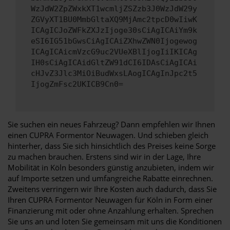
WzJdW2ZpZWxkXT1wcmljZSZzb3J0WzJdW29y
ZGVyXT1BU0MmbGltaXQ9MjAmc2tpcD0wIiwK
ICAgICJoZWFkZXJzIjoge30sCiAgICAiYm9k
eSI6IG51bGwsCiAgICAiZXhwZWN0Ijogewog
ICAgICAicmVzcG9uc2VUeXBlIjogIiIKICAg
IH0sCiAgICAidGltZW91dCI6IDAsCiAgICAi
cHJvZ3Jlc3MiOiBudWxsLAogICAgInJpc2t5
IjogZmFsc2UKICB9Cn0=
Sie suchen ein neues Fahrzeug? Dann empfehlen wir Ihnen
einen CUPRA Formentor Neuwagen. Und schieben gleich
hinterher, dass Sie sich hinsichtlich des Preises keine Sorge
zu machen brauchen. Erstens sind wir in der Lage, Ihre
Mobilität in Köln besonders günstig anzubieten, indem wir
auf Importe setzen und umfangreiche Rabatte einrechnen.
Zweitens verringern wir Ihre Kosten auch dadurch, dass Sie
Ihren CUPRA Formentor Neuwagen für Köln in Form einer
Finanzierung mit oder ohne Anzahlung erhalten. Sprechen
Sie uns an und loten Sie gemeinsam mit uns die Konditionen