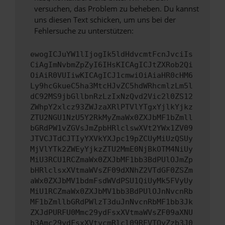
versuchen, das Problem zu beheben. Du kannst
uns diesen Text schicken, um uns bei der
Fehlersuche zu unterstützen:
ewogICJuYW1lIjogIk5ldHdvcmtFcnJvciIs
CiAgImNvbmZpZyI6IHsKICAgICJtZXRob2Qi
OiAiR0VUIiwKICAgICJ1cmwiOiAiaHR0cHM6
Ly9hcGkueC5ha3MtcHJvZC5hdWRhcmlzLm5l
dC92MS9jbGllbnRzLzIxNzQvd2Vic2l0ZS12
ZWhpY2xlcz93ZWJzaXRlPTVlYTgxYjlkYjkz
ZTU2NGU1NzU5Y2RkMyZmaWx0ZXJbMF1bZmll
bGRdPW1vZGVsJmZpbHRlclswXVt2YWx1ZV09
JTVCJTdCJTIyYXVkYXJpc19pZCUyMiUzQSUy
MjVlYTk2ZWEyYjkzZTU2MmE0NjBkOTM4NiUy
MiU3RCU1RCZmaWx0ZXJbMF1bb3BdPUlOJmZp
bHRlclsxXVtmaWVsZF09dXNhZ2VTdGF0ZSZm
aWx0ZXJbMV1bdmFsdWVdPSU1QiUyMk5FVyUy
MiU1RCZmaWx0ZXJbMV1bb3BdPUlOJnNvcnRb
MF1bZmllbGRdPWlzT3duJnNvcnRbMF1bb3Jk
ZXJdPURFU0Mmc29ydFsxXVtmaWVsZF09aXNU
b3Amc29ydFsxXVtvcmRlcl09REVTQyZzb3J0