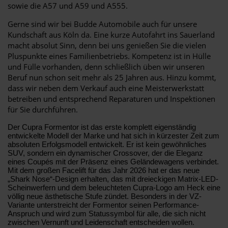
sowie die A57 und A59 und A555.
Gerne sind wir bei Budde Automobile auch für unsere
Kundschaft aus Köln da. Eine kurze Autofahrt ins Sauerland
macht absolut Sinn, denn bei uns genießen Sie die vielen
Pluspunkte eines Familienbetriebs. Kompetenz ist in Hülle
und Fülle vorhanden, denn schließlich üben wir unseren
Beruf nun schon seit mehr als 25 Jahren aus. Hinzu kommt,
dass wir neben dem Verkauf auch eine Meisterwerkstatt
betreiben und entsprechend Reparaturen und Inspektionen
für Sie durchführen.
Der Cupra Formentor ist das erste komplett eigenständig
entwickelte Modell der Marke und hat sich in kürzester Zeit zum
absoluten Erfolgsmodell entwickelt. Er ist kein gewöhnliches
SUV, sondern ein dynamischer Crossover, der die Eleganz
eines Coupés mit der Präsenz eines Geländewagens verbindet.
Mit dem großen Facelift für das Jahr 2026 hat er das neue
„Shark Nose“-Design erhalten, das mit dreieckigen Matrix-LED-
Scheinwerfern und dem beleuchteten Cupra-Logo am Heck eine
völlig neue ästhetische Stufe zündet. Besonders in der VZ-
Variante unterstreicht der Formentor seinen Performance-
Anspruch und wird zum Statussymbol für alle, die sich nicht
zwischen Vernunft und Leidenschaft entscheiden wollen.