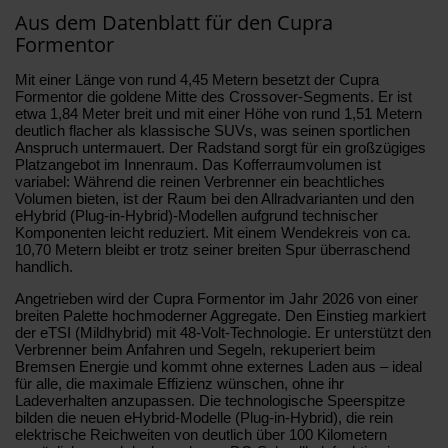
Aus dem Datenblatt für den Cupra
Formentor
Mit einer Länge von rund 4,45 Metern besetzt der Cupra
Formentor die goldene Mitte des Crossover-Segments. Er ist
etwa 1,84 Meter breit und mit einer Höhe von rund 1,51 Metern
deutlich flacher als klassische SUVs, was seinen sportlichen
Anspruch untermauert. Der Radstand sorgt für ein großzügiges
Platzangebot im Innenraum. Das Kofferraumvolumen ist
variabel: Während die reinen Verbrenner ein beachtliches
Volumen bieten, ist der Raum bei den Allradvarianten und den
eHybrid (Plug-in-Hybrid)-Modellen aufgrund technischer
Komponenten leicht reduziert. Mit einem Wendekreis von ca.
10,70 Metern bleibt er trotz seiner breiten Spur überraschend
handlich.
Angetrieben wird der Cupra Formentor im Jahr 2026 von einer
breiten Palette hochmoderner Aggregate. Den Einstieg markiert
der eTSI (Mildhybrid) mit 48-Volt-Technologie. Er unterstützt den
Verbrenner beim Anfahren und Segeln, rekuperiert beim
Bremsen Energie und kommt ohne externes Laden aus – ideal
für alle, die maximale Effizienz wünschen, ohne ihr
Ladeverhalten anzupassen. Die technologische Speerspitze
bilden die neuen eHybrid-Modelle (Plug-in-Hybrid), die rein
elektrische Reichweiten von deutlich über 100 Kilometern