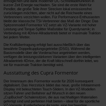
ermöglichen und dank moderner DC-Schnellladefunktion in
kurzer Zeit Energie nachladen. Sie sind die erste Wahl für
Pendler, die große Teile ihrer Strecken lokal emissionsfrei
zurücklegen möchten, aber nicht auf die Reichweite eines
Verbrenners verzichten wollen. Für Performance-Enthusiasten
bleibt der klassische TSI-Verbrenner das Maß der Dinge: Das
Spitzenmodell Formentor VZ setzt als VZ-Variante mit hoher
Leistung und Torque-Splitter Maßstäbe für Querdynamik; in
Verbindung mit 4Drive-Allradantrieb bietet er maximale Traktion
bei jedem Wetter.
Die Kraftübertragung erfolgt fast ausschließlich über das
bewährte Doppelkupplungsgetriebe (DSG). Während die
Basismodelle über die Vorderachse angetrieben werden,
verfügen die leistungsstärkeren Varianten über den intelligenten
Allradantrieb 4Drive, der die Kraft blitzschnell dorthin leitet, wo
sie für maximale Traktion benötigt wird.
Ausstattung des Cupra Formentor
Der Innenraum des Formentor wurde für 2026 konsequent
digitalisiert. Das Herzstück bildet das neue, große Infotainment-
Display mit beleuchteten Touch-Slidern. In den VZ-Modellen
sitzen Fahrer und Beifahrer auf Wunsch in den neuen
„CupBucket“-Schalensitzen, die aus nachhaltigen Materialien
gefertigt sind und perfekten Halt bieten – ideal für die sportliche
VZ-Variante. Kupferfarbene Akzente, eine hochwertige