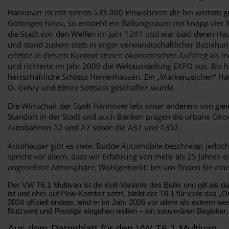
Hannover ist mit seinen 533.000 Einwohnern die bei weitem 
Göttingen hinzu, so entsteht ein Ballungsraum mit knapp vier 
die Stadt von den Welfen im Jahr 1241 und war bald deren Hau
und stand zudem stets in enger verwandtschaftlicher Beziehun
erlebte in diesem Kontext seinen ökonomischen Aufstieg als I
und richterte im Jahr 2000 die Weltausstellung EXPO aus. Bis 
herrschaftliche Schloss Herrenhausen. Ein „Markenzeichen“ Ha
O. Gehry und Ettore Sottsass geschaffen wurde.
Die Wirtschaft der Stadt Hannover lebt unter anderem von gle
Standort in der Stadt und auch Banken prägen die urbane Öko
Autobahnen A2 und A7 sowie die A37 und A352.
Autohäuser gibt es viele: Budde Automobile beschreitet jedoc
spricht vor allem, dass wir Erfahrung von mehr als 25 Jahren e
angenehme Atmosphäre. Wohlgemerkt: bei uns finden Sie eine 
Der VW T6.1 Multivan ist die Kult-Variante des Bullis und gilt als 
ist und eher auf Pkw-Komfort setzt, bleibt der T6.1 für viele das 
2024 offiziell endete, wird er im Jahr 2026 vor allem als extrem 
Nutzwert und Prestige eingehen wollen – ein souveräner Begleite
Aus dem Datenblatt für den VW T6.1 Multivan