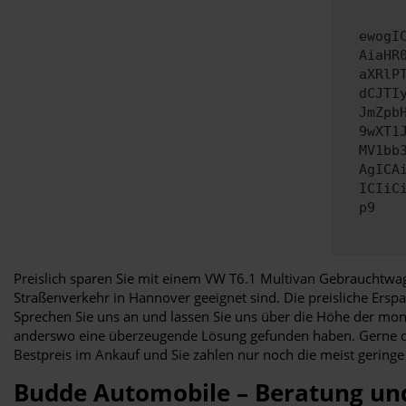
ewogI
AiaHR
aXRlP
dCJTI
JmZpb
9wXT1
MV1bb
AgICA
ICIiC
p9
Preislich sparen Sie mit einem VW T6.1 Multivan Gebrauchtwag
Straßenverkehr in Hannover geeignet sind. Die preisliche Ersp
Sprechen Sie uns an und lassen Sie uns über die Höhe der mon
anderswo eine überzeugende Lösung gefunden haben. Gerne dü
Bestpreis im Ankauf und Sie zahlen nur noch die meist geringe 
Budde Automobile – Beratung un