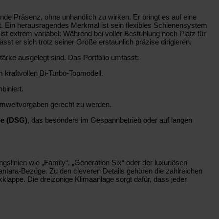
nde Präsenz, ohne unhandlich zu wirken. Er bringt es auf eine
t. Ein herausragendes Merkmal ist sein flexibles Schienensystem
st extrem variabel: Während bei voller Bestuhlung noch Platz für
ässt er sich trotz seiner Größe erstaunlich präzise dirigieren.
tärke ausgelegt sind. Das Portfolio umfasst:
 kraftvollen Bi-Turbo-Topmodell.
biniert.
 Umweltvorgaben gerecht zu werden.
be (DSG)
, das besonders im Gespannbetrieb oder auf langen
gslinien wie „Family“, „Generation Six“ oder der luxuriösen
lcantara-Bezüge. Zu den cleveren Details gehören die zahlreichen
kklappe. Die dreizonige Klimaanlage sorgt dafür, dass jeder