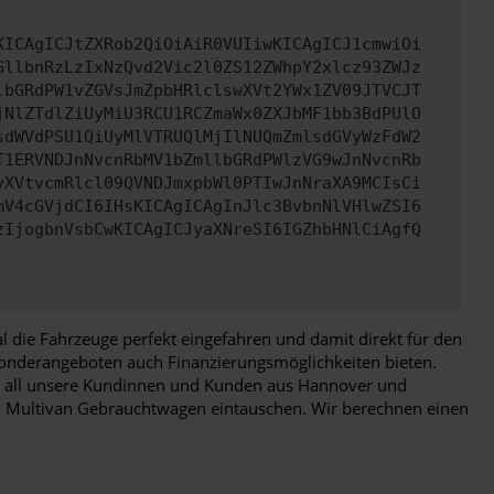
KICAgICJtZXRob2QiOiAiR0VUIiwKICAgICJ1cmwiOi
GllbnRzLzIxNzQvd2Vic2l0ZS12ZWhpY2xlcz93ZWJz
lbGRdPW1vZGVsJmZpbHRlclswXVt2YWx1ZV09JTVCJT
jNlZTdlZiUyMiU3RCU1RCZmaWx0ZXJbMF1bb3BdPUlO
sdWVdPSU1QiUyMlVTRUQlMjIlNUQmZmlsdGVyWzFdW2
T1ERVNDJnNvcnRbMV1bZmllbGRdPWlzVG9wJnNvcnRb
yXVtvcmRlcl09QVNDJmxpbWl0PTIwJnNraXA9MCIsCi
mV4cGVjdCI6IHsKICAgICAgInJlc3BvbnNlVHlwZSI6
zIjogbnVsbCwKICAgICJyaXNreSI6IGZhbHNlCiAgfQ
 die Fahrzeuge perfekt eingefahren und damit direkt für den
n Sonderangeboten auch Finanzierungsmöglichkeiten bieten.
für all unsere Kundinnen und Kunden aus Hannover und
1 Multivan Gebrauchtwagen eintauschen. Wir berechnen einen