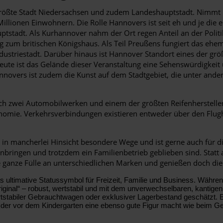
größte Stadt Niedersachsen und zudem Landeshauptstadt. Nimmt
Millionen Einwohnern. Die Rolle Hannovers ist seit eh und je di
ptstadt. Als Kurhannover nahm der Ort regen Anteil an der Polit
g zum britischen Königshaus. Als Teil Preußens fungiert das ehe
ndustriestadt. Darüber hinaus ist Hannover Standort eines der 
heute ist das Gelände dieser Veranstaltung eine Sehenswürdigkei
nnovers ist zudem die Kunst auf dem Stadtgebiet, die unter ande
ich zwei Automobilwerken und einem der größten Reifenhersteller
nomie. Verkehrsverbindungen existieren entweder über den Flug
h in mancherlei Hinsicht besondere Wege und ist gerne auch für
inbringen und trotzdem ein Familienbetrieb geblieben sind. Statt 
ganze Fülle an unterschiedlichen Marken und genießen doch die
das ultimative Statussymbol für Freizeit, Familie und Business. Währen
„Original“ – robust, wertstabil und mit dem unverwechselbaren, kantig
wertstabiler Gebrauchtwagen oder exklusiver Lagerbestand geschätzt. 
r, der vor dem Kindergarten eine ebenso gute Figur macht wie beim G