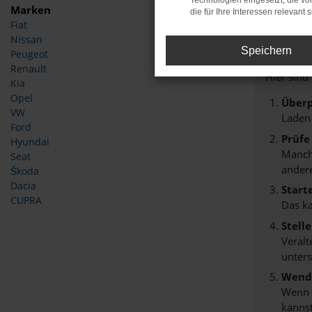
Technologien eingesetzt, die v
Marken
die für Ihre Interessen relevant s
Fiat
Fehle
Nissan
Speichern
Peugeot
Beim Lade
Renault
Hier sind
Kia
Opel
Überp
VW
Laden
Ford
Prüfe
Hyundai
Manche
Seat
andere
Škoda
Dacia
Start
CUPRA
Das k
Stell
Veralt
unters
Wende
Wenn d
kannst