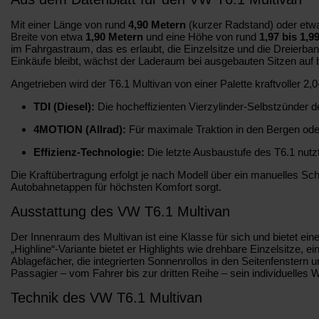
Mit einer Länge von rund
4,90 Metern
(kurzer Radstand) oder et
Breite von etwa
1,90 Metern
und eine Höhe von rund
1,97 bis 1,9
im Fahrgastraum, das es erlaubt, die Einzelsitze und die Dreierba
Einkäufe bleibt, wächst der Laderaum bei ausgebauten Sitzen auf 
Angetrieben wird der T6.1 Multivan von einer Palette kraftvoller 2
TDI (Diesel):
Die hocheffizienten Vierzylinder-Selbstzünder 
4MOTION (Allrad):
Für maximale Traktion in den Bergen oder b
Effizienz-Technologie:
Die letzte Ausbaustufe des T6.1 nutz
Die Kraftübertragung erfolgt je nach Modell über ein manuelles S
Autobahnetappen für höchsten Komfort sorgt.
Ausstattung des VW T6.1 Multivan
Der Innenraum des Multivan ist eine Klasse für sich und bietet ein
„Highline“-Variante bietet er Highlights wie drehbare Einzelsitze,
Ablagefächer, die integrierten Sonnenrollos in den Seitenfenstern 
Passagier – vom Fahrer bis zur dritten Reihe – sein individuelles
Technik des VW T6.1 Multivan