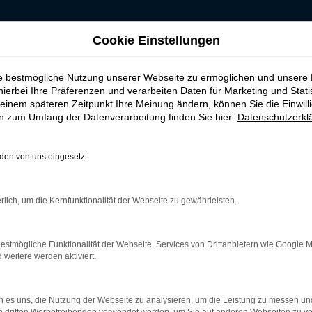
Cookie Einstellungen
uchtwagen kaufen, leasen, finanzieren für Hannover
ie bestmögliche Nutzung unserer Webseite zu ermöglichen und unsere
Gebrauchtwagen kau
hierbei Ihre Präferenzen und verarbeiten Daten für Marketing und Stati
einem späteren Zeitpunkt Ihre Meinung ändern, können Sie die Einwillig
en zum Umfang der Datenverarbeitung finden Sie hier:
Datenschutzerkl
annover
en von uns eingesetzt:
n – unser Tipp für Hannover
rlich, um die Kernfunktionalität der Webseite zu gewährleisten.
aftlichen Erwägungen heraus eine erstklassige Wahl. Sie sparen 
g in Hannover unterwegs. Was Budde Automobile auszeichnet, ist
age, jeden VW T6.1 Multivan Gebrauchtwagen vor dem Verkauf n
estmögliche Funktionalität der Webseite. Services von Drittanbietern wie Google 
n“ zu können, was selbst die Verschleißteile einschließt. Ein 
eitere werden aktiviert.
pzustand.
 es uns, die Nutzung der Webseite zu analysieren, um die Leistung zu messen u