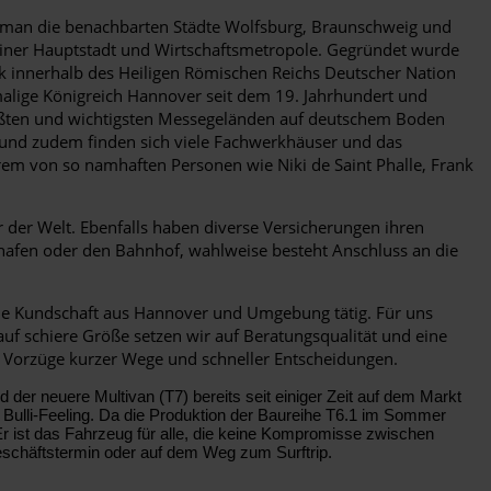
 man die benachbarten Städte Wolfsburg, Braunschweig und
e einer Hauptstadt und Wirtschaftsmetropole. Gegründet wurde
ik innerhalb des Heiligen Römischen Reichs Deutscher Nation
malige Königreich Hannover seit dem 19. Jahrhundert und
größten und wichtigsten Messegeländen auf deutschem Boden
t und zudem finden sich viele Fachwerkhäuser und das
rem von so namhaften Personen wie Niki de Saint Phalle, Frank
 der Welt. Ebenfalls haben diverse Versicherungen ihren
hafen oder den Bahnhof, wahlweise besteht Anschluss an die
 die Kundschaft aus Hannover und Umgebung tätig. Für uns
auf schiere Größe setzen wir auf Beratungsqualität und eine
 Vorzüge kurzer Wege und schneller Entscheidungen.
d der neuere Multivan (T7) bereits seit einiger Zeit auf dem Markt
en Bulli-Feeling. Da die Produktion der Baureihe T6.1 im Sommer
Er ist das Fahrzeug für alle, die keine Kompromisse zwischen
eschäftstermin oder auf dem Weg zum Surftrip.