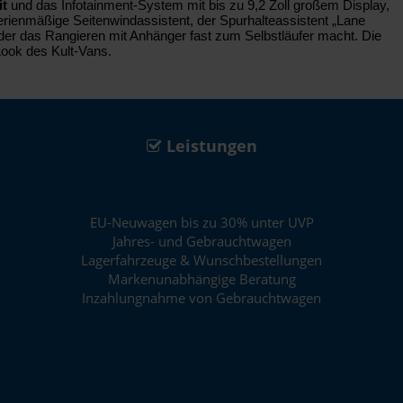
it
und das Infotainment-System mit bis zu 9,2 Zoll großem Display,
serienmäßige Seitenwindassistent, der Spurhalteassistent „Lane
 der das Rangieren mit Anhänger fast zum Selbstläufer macht. Die
Look des Kult-Vans.
Leistungen
EU-Neuwagen bis zu 30% unter UVP
Jahres- und Gebrauchtwagen
Lagerfahrzeuge & Wunschbestellungen
Markenunabhängige Beratung
Inzahlungnahme von Gebrauchtwagen