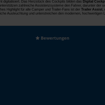
 digitalisiert. Das Herzstück des Cockpits bilden das
Digital Cockp
 unterstützen zahlreiche Assistenzsysteme den Fahrer, darunter der 
es Highlight für alle Camper und Trailer-Fans ist der
Trailer Assist
,
liche Ausleuchtung und unterstreichen den modernen, hochwertigen 
Bewertungen