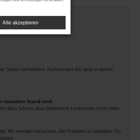
rfolgen und um Anzeigen zu schalten,
Alle akzeptieren
Seiten verhindern. Funktioniert die Seite in einem
m neuesten Stand sind.
 auch dazu führen, dass bestimmte Funktionen nicht mehr
bitte. Wir werden versuchen, das Problem zu beheben. Du
ützen: