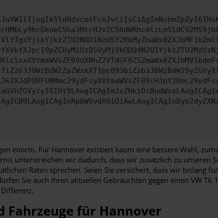
CJuYW1lIjogIk5ldHdvcmtFcnJvciIsCiAgImNvbmZpZyI6IHs
0cHM6Ly9hcGkueC5ha3MtcHJvZC5hdWRhcmlzLm5ldC92MS9jb
TVlYTgxYjlkYjkzZTU2NGU1NzU5Y2RkMyZmaWx0ZXJbMF1bZml
yYXVkYXJpc19pZCUyMiUzQSUyMjVkODQ4N2Q1YjkzZTU2MzUzN
HRlclsxXVtmaWVsZF09dXNhZ2VTdGF0ZSZmaWx0ZXJbMV1bdmF
JTiZzb3J0WzBdW2ZpZWxkXT1pc093biZzb3J0WzBdW29yZGVyX
3JkZXJdPURFU0Mmc29ydFsyXVtmaWVsZF09cHJpY2Umc29ydFs
iaGVhZGVycyI6IHt9LAogICAgImJvZHkiOiBudWxsLAogICAgI
iAgICB9LAogICAgInRpbWVvdXQiOiAwLAogICAgInByb2dyZXN
en enorm. Für Hannover existiert kaum eine bessere Wahl, zumal
arnis unterstreichen wir dadurch, dass wir zusätzlich zu unsere
atlichen Raten sprechen. Seien Sie versichert, dass wir bislang 
rfen Sie auch Ihren aktuellen Gebrauchten gegen einen VW T6.
Differenz.
d Fahrzeuge für Hannover