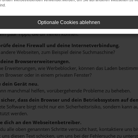
on dritten Werbetreibenden verwendet werden, um Sie auf anderen Webseiten zu ve
ind.
r: Network Error
Optionale Cookies ablehnen
n ist ein Fehler aufgetreten.
 ein paar Tipps, die dir helfen können:
rüfe deine Firewall und deine Internetverbindung.
 andere Webseiten, zum Beispiel deine Suchmaschine?
 deine Browsererweiterungen.
 Erweiterungen, wie Werbeblocker, können das Laden bestimmter 
n Browser oder in einem privaten Fenster?
e dein Gerät neu.
ann manchmal helfen, vorübergehende Probleme zu beheben.
e sicher, dass dein Browser und dein Betriebssystem auf de
ete Software birgt nicht nur ein Sicherheitsrisiko, sondern kann
tützt werden.
 dich an den Webseitenbetreiber.
u alle oben genannten Schritte versucht hast, kontaktiere uns 
 uns diesen Text schicken, um uns bei der Fehlersuche zu unterst