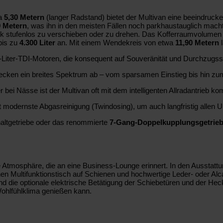
wa
5,30 Metern
(langer Radstand) bietet der Multivan eine beeindrucke
9 Metern
, was ihn in den meisten Fällen noch parkhaustauglich mach
nk stufenlos zu verschieben oder zu drehen. Das Kofferraumvolumen i
bis zu
4.300 Liter
an. Mit einem Wendekreis von etwa
11,90 Metern
l
,0-Liter-TDI-Motoren, die konsequent auf Souveränität und Durchzugss
decken ein breites Spektrum ab – vom sparsamen Einstieg bis hin zum
ei Nässe ist der Multivan oft mit dem intelligenten Allradantrieb kom
t modernste Abgasreinigung (Twindosing), um auch langfristig allen
chaltgetriebe oder das renommierte
7-Gang-Doppelkupplungsgetrie
e Atmosphäre, die an eine Business-Lounge erinnert. In den Ausstattun
 einen Multifunktionstisch auf Schienen und hochwertige Leder- oder A
und die optionale elektrische Betätigung der Schiebetüren und der Hec
 Wohlfühlklima genießen kann.