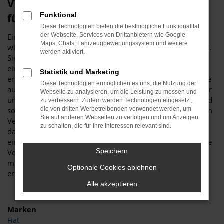
VW Polo Gebrauchtwagen – unser Tipp
Funktional
für Hannover
Diese Technologien bieten die bestmögliche Funktionalität
der Webseite. Services von Drittanbietern wie Google
Ein VW Polo Gebrauchtwagen ist vor allem aus
Maps, Chats, Fahrzeugbewertungssystem und weitere
wirtschaftlichen Erwägungen heraus eine erstklassige Wahl.
werden aktiviert.
Sie sparen schlichtweg eine Menge Geld, wenn Sie sich für
ein gebrauchtes Modell entscheiden und sind trotzdem
Statistik und Marketing
erstklassig in Hannover unterwegs. Was Budde Automobile
Diese Technologien ermöglichen es uns, die Nutzung der
auszeichnet, ist unsere Meisterwerkstatt. Wir verfügen über
Webseite zu analysieren, um die Leistung zu messen und
umfassende Kapazitäten und diverse Hebebühnen und sind
zu verbessern. Zudem werden Technologien eingesetzt,
somit in der Lage, jeden VW Polo Gebrauchtwagen vor dem
die von dritten Werbetreibenden verwendet werden, um
Sie auf anderen Webseiten zu verfolgen und um Anzeigen
Verkauf nach Hannover genau zu überprüfen. Warum wir
zu schalten, die für Ihre Interessen relevant sind.
das tun? Ganz einfach, um Ihnen einen rundum
einwandfreien Wagen „servieren“ zu können, was selbst die
Speichern
Verschleißteile einschließt. Ein VW Polo Gebrauchtwagen
muss keineswegs ein Kompromiss sein, sondern ist ein
Optionale Cookies ablehnen
erstklassiges Fahrzeug in Topzustand.
Alle akzeptieren
Marken
Fiat