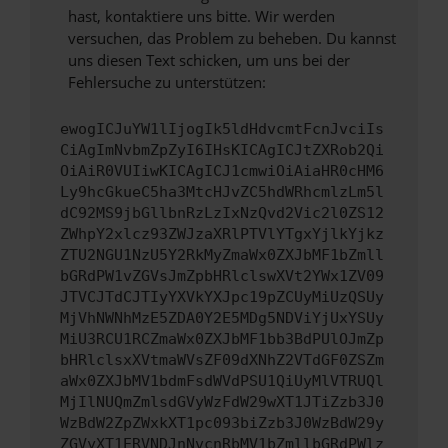
hast, kontaktiere uns bitte. Wir werden
versuchen, das Problem zu beheben. Du kannst
uns diesen Text schicken, um uns bei der
Fehlersuche zu unterstützen:
ewogICJuYW1lIjogIk5ldHdvcmtFcnJvciIs
CiAgImNvbmZpZyI6IHsKICAgICJtZXRob2Qi
OiAiR0VUIiwKICAgICJ1cmwiOiAiaHR0cHM6
Ly9hcGkueC5ha3MtcHJvZC5hdWRhcmlzLm5l
dC92MS9jbGllbnRzLzIxNzQvd2Vic2l0ZS12
ZWhpY2xlcz93ZWJzaXRlPTVlYTgxYjlkYjkz
ZTU2NGU1NzU5Y2RkMyZmaWx0ZXJbMF1bZmll
bGRdPW1vZGVsJmZpbHRlclswXVt2YWx1ZV09
JTVCJTdCJTIyYXVkYXJpc19pZCUyMiUzQSUy
MjVhNWNhMzE5ZDA0Y2E5MDg5NDViYjUxYSUy
MiU3RCU1RCZmaWx0ZXJbMF1bb3BdPUlOJmZp
bHRlclsxXVtmaWVsZF09dXNhZ2VTdGF0ZSZm
aWx0ZXJbMV1bdmFsdWVdPSU1QiUyMlVTRUQl
MjIlNUQmZmlsdGVyWzFdW29wXT1JTiZzb3J0
WzBdW2ZpZWxkXT1pc093biZzb3J0WzBdW29y
ZGVyXT1ERVNDJnNvcnRbMV1bZmllbGRdPWlz