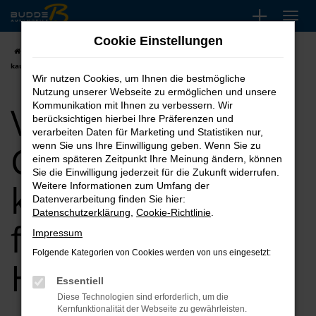
Zum
Hauptinhalt
Cookie Einstellungen
springen
Startseite
Hannover
VW
VW Polo
VW Polo Gebrauchtwagen
kaufen, leasen, finanzieren für Hannover
Wir nutzen Cookies, um Ihnen die bestmögliche
Nutzung unserer Webseite zu ermöglichen und unsere
VW Polo
Kommunikation mit Ihnen zu verbessern. Wir
berücksichtigen hierbei Ihre Präferenzen und
verarbeiten Daten für Marketing und Statistiken nur,
Gebrauchtwagen
wenn Sie uns Ihre Einwilligung geben. Wenn Sie zu
einem späteren Zeitpunkt Ihre Meinung ändern, können
Sie die Einwilligung jederzeit für die Zukunft widerrufen.
kaufen, leasen,
Weitere Informationen zum Umfang der
Datenverarbeitung finden Sie hier:
Datenschutzerklärung
,
Cookie-Richtlinie
.
finanzieren für
Impressum
Folgende Kategorien von Cookies werden von uns eingesetzt:
Hannover
Essentiell
Diese Technologien sind erforderlich, um die
Kernfunktionalität der Webseite zu gewährleisten.