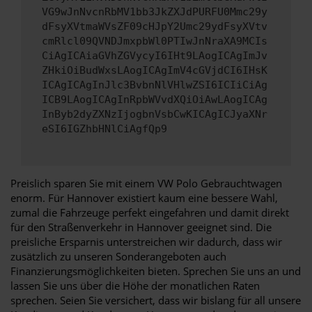
VG9wJnNvcnRbMV1bb3JkZXJdPURFU0Mmc29y
dFsyXVtmaWVsZF09cHJpY2Umc29ydFsyXVtv
cmRlcl09QVNDJmxpbWl0PTIwJnNraXA9MCIs
CiAgICAiaGVhZGVycyI6IHt9LAogICAgImJv
ZHkiOiBudWxsLAogICAgImV4cGVjdCI6IHsK
ICAgICAgInJlc3BvbnNlVHlwZSI6ICIiCiAg
ICB9LAogICAgInRpbWVvdXQiOiAwLAogICAg
InByb2dyZXNzIjogbnVsbCwKICAgICJyaXNr
eSI6IGZhbHNlCiAgfQp9
Preislich sparen Sie mit einem VW Polo Gebrauchtwagen
enorm. Für Hannover existiert kaum eine bessere Wahl,
zumal die Fahrzeuge perfekt eingefahren und damit direkt
für den Straßenverkehr in Hannover geeignet sind. Die
preisliche Ersparnis unterstreichen wir dadurch, dass wir
zusätzlich zu unseren Sonderangeboten auch
Finanzierungsmöglichkeiten bieten. Sprechen Sie uns an und
lassen Sie uns über die Höhe der monatlichen Raten
sprechen. Seien Sie versichert, dass wir bislang für all unsere