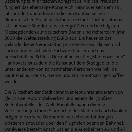
Beziehung zum britischen Königshaus. Als Teil Preußens
fungiert das ehemalige Königreich Hannover seit dem 19.
Jahrhundert und erlebte in diesem Kontext seinen
ökonomischen Aufstieg als Industriestadt. Darüber hinaus
ist Hannover Standort eines der größten und wichtigsten
Messegeländen auf deutschem Boden und richterte im Jahr
2000 die Weltausstellung EXPO aus. Bis heute ist das
Gelände dieser Veranstaltung eine Sehenswürdigkeit und
zudem finden sich viele Fachwerkhäuser und das
herrschaftliche Schloss Herrenhausen. Ein „Markenzeichen“
Hannovers ist zudem die Kunst auf dem Stadtgebiet, die
unter anderem von so namhaften Personen wie Niki de
Saint Phalle, Frank O. Gehry und Ettore Sottsass geschaffen
wurde.
Die Wirtschaft der Stadt Hannover lebt unter anderem von
gleich zwei Automobilwerken und einem der größten
Reifenhersteller der Welt. Ebenfalls haben diverse
Versicherungen ihren Standort in der Stadt und auch Banken
prägen die urbane Ökonomie. Verkehrsverbindungen
existieren entweder über den Flughafen oder den Bahnhof,
wahlweise besteht Anschluss an die Autobahnen A2 und A7