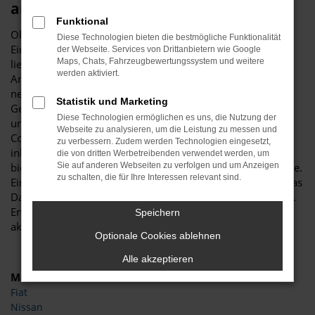
anderswo
Funktional
Ob wir einen Opel Corsa Jahreswagen empfehlen können?
Diese Technologien bieten die bestmögliche Funktionalität
Eindeutig „ja“. Der Vorteil, den diese Fahrzeugform bietet,
der Webseite. Services von Drittanbietern wie Google
Maps, Chats, Fahrzeugbewertungssystem und weitere
liegt im erstklassigen Verhältnis zwischen Preis und
werden aktiviert.
Angebot. Mit anderen Worten: Sie erhalten ein fast noch
neues Auto und zahlen hierfür den Preis eines
Statistik und Marketing
Gebrauchtwagens. Wer viel in Hannover und Umgebung
Diese Technologien ermöglichen es uns, die Nutzung der
unterwegs ist, wird zudem die Zuverlässigkeit des Opel
Webseite zu analysieren, um die Leistung zu messen und
Corsa Jahreswagens zu schätzen wissen. Das Modell wird
zu verbessern. Zudem werden Technologien eingesetzt,
inbesondere in der aktuellen Generation hochgelobt und
die von dritten Werbetreibenden verwendet werden, um
bietet jede Menge spannender Extras und Assistenzsysteme.
Sie auf anderen Webseiten zu verfolgen und um Anzeigen
zu schalten, die für Ihre Interessen relevant sind.
Ein Opel Corsa Jahreswagen liegt immer dann vor, wenn das
Datum der Erstzulassung maximal zwölf Monate vorbei ist.
Entsprechend ist die Wahrscheinlichkeit hoch, dass Sie ein
Speichern
aktuelles Fahrzeug erhalten.
Optionale Cookies ablehnen
Alle akzeptieren
Marken
Fiat
Nissan