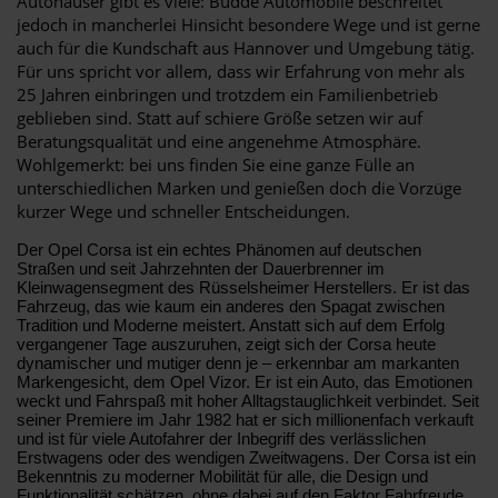
Autohäuser gibt es viele: Budde Automobile beschreitet
jedoch in mancherlei Hinsicht besondere Wege und ist gerne
auch für die Kundschaft aus Hannover und Umgebung tätig.
Für uns spricht vor allem, dass wir Erfahrung von mehr als
25 Jahren einbringen und trotzdem ein Familienbetrieb
geblieben sind. Statt auf schiere Größe setzen wir auf
Beratungsqualität und eine angenehme Atmosphäre.
Wohlgemerkt: bei uns finden Sie eine ganze Fülle an
unterschiedlichen Marken und genießen doch die Vorzüge
kurzer Wege und schneller Entscheidungen.
Der Opel Corsa ist ein echtes Phänomen auf deutschen
Straßen und seit Jahrzehnten der Dauerbrenner im
Kleinwagensegment des Rüsselsheimer Herstellers. Er ist das
Fahrzeug, das wie kaum ein anderes den Spagat zwischen
Tradition und Moderne meistert. Anstatt sich auf dem Erfolg
vergangener Tage auszuruhen, zeigt sich der Corsa heute
dynamischer und mutiger denn je – erkennbar am markanten
Markengesicht, dem Opel Vizor. Er ist ein Auto, das Emotionen
weckt und Fahrspaß mit hoher Alltagstauglichkeit verbindet. Seit
seiner Premiere im Jahr 1982 hat er sich millionenfach verkauft
und ist für viele Autofahrer der Inbegriff des verlässlichen
Erstwagens oder des wendigen Zweitwagens. Der Corsa ist ein
Bekenntnis zu moderner Mobilität für alle, die Design und
Funktionalität schätzen, ohne dabei auf den Faktor Fahrfreude