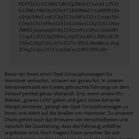
REVTQyZzb3J0WzJdW2ZpZWxkXT1wcmljZSZz
b3J0WzJdW29yZGVyXT1BU0MmbGltaXQ9MjAm
c2tpcD0wIiwKICAgICJoZWFkZXJzIjoge30s
CiAgICAiYm9keSI6IG51bGwsCiAgICAiZXhw
ZWN0IjogewogICAgICAicmVzcG9uc2VUeXBl
IjogIiIKICAgIH0sCiAgICAidGltZW91dCI6
IDAsCiAgICAicHJvZ3Jlc3MiOiBudWxsLAog
ICAgInJpc2t5IjogZmFsc2UKICB9Cn0=
Bevor wir Ihnen einen Opel Corsa Jahreswagen für
Hannover verkaufen, schauen wir genau hin. In unserer
Meisterwerkstatt wird jedes gebrauchte Fahrzeug vor dem
Verkauf penibel genau überprüft. Erst, wenn unsere Kfz-
Meister „grünes Licht“ geben und ganz sicher keinerlei
Mängel existieren, gelangt der Opel Corsa Jahreswagen zu
Ihnen und damit auf die Straßen von Hannover. Zu unserem
Check gehört auch das Erneuern von Verschleißteilen und
natürlich die Zusicherung, dass das Fahrzeug unfallfrei
angeboten wird. Noch Fragen? Dann sprechen Sie uns
jederzeit gerne an. Von Hannover ist es nicht weit bis zu uns