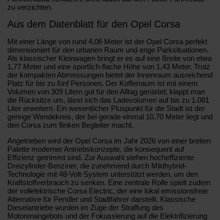
zu verzichten.
Aus dem Datenblatt für den Opel Corsa
Mit einer Länge von rund 4,06 Meter ist der Opel Corsa perfekt
dimensioniert für den urbanen Raum und enge Parksituationen.
Als klassischer Kleinwagen bringt er es auf eine Breite von etwa
1,77 Meter und eine sportlich-flache Höhe von 1,43 Meter. Trotz
der kompakten Abmessungen bietet der Innenraum ausreichend
Platz für bis zu fünf Personen. Der Kofferraum ist mit einem
Volumen von 309 Litern gut für den Alltag gerüstet; klappt man
die Rücksitze um, lässt sich das Ladevolumen auf bis zu 1.081
Liter erweitern. Ein wesentlicher Pluspunkt für die Stadt ist der
geringe Wendekreis, der bei gerade einmal 10,70 Meter liegt und
den Corsa zum flinken Begleiter macht.
Angetrieben wird der Opel Corsa im Jahr 2026 von einer breiten
Palette moderner Antriebskonzepte, die konsequent auf
Effizienz getrimmt sind. Zur Auswahl stehen hocheffiziente
Dreizylinder-Benziner, die zunehmend durch Mildhybrid-
Technologie mit 48-Volt-System unterstützt werden, um den
Kraftstoffverbrauch zu senken. Eine zentrale Rolle spielt zudem
der vollelektrische Corsa Electric, der eine lokal emissionsfreie
Alternative für Pendler und Stadtfahrer darstellt. Klassische
Dieselantriebe wurden im Zuge der Straffung des
Motorenangebots und der Fokussierung auf die Elektrifizierung