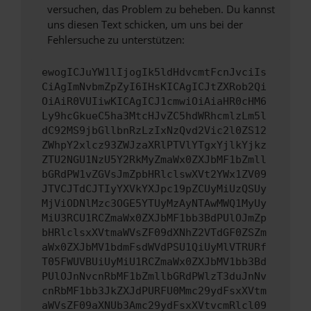
versuchen, das Problem zu beheben. Du kannst
uns diesen Text schicken, um uns bei der
Fehlersuche zu unterstützen:
ewogICJuYW1lIjogIk5ldHdvcmtFcnJvciIs
CiAgImNvbmZpZyI6IHsKICAgICJtZXRob2Qi
OiAiR0VUIiwKICAgICJ1cmwiOiAiaHR0cHM6
Ly9hcGkueC5ha3MtcHJvZC5hdWRhcmlzLm5l
dC92MS9jbGllbnRzLzIxNzQvd2Vic2l0ZS12
ZWhpY2xlcz93ZWJzaXRlPTVlYTgxYjlkYjkz
ZTU2NGU1NzU5Y2RkMyZmaWx0ZXJbMF1bZmll
bGRdPW1vZGVsJmZpbHRlclswXVt2YWx1ZV09
JTVCJTdCJTIyYXVkYXJpc19pZCUyMiUzQSUy
MjViODNlMzc3OGE5YTUyMzAyNTAwMWQ1MyUy
MiU3RCU1RCZmaWx0ZXJbMF1bb3BdPUlOJmZp
bHRlclsxXVtmaWVsZF09dXNhZ2VTdGF0ZSZm
aWx0ZXJbMV1bdmFsdWVdPSU1QiUyMlVTRURf
T05FWUVBUiUyMiU1RCZmaWx0ZXJbMV1bb3Bd
PUlOJnNvcnRbMF1bZmllbGRdPWlzT3duJnNv
cnRbMF1bb3JkZXJdPURFU0Mmc29ydFsxXVtm
aWVsZF09aXNUb3Amc29ydFsxXVtvcmRlcl09