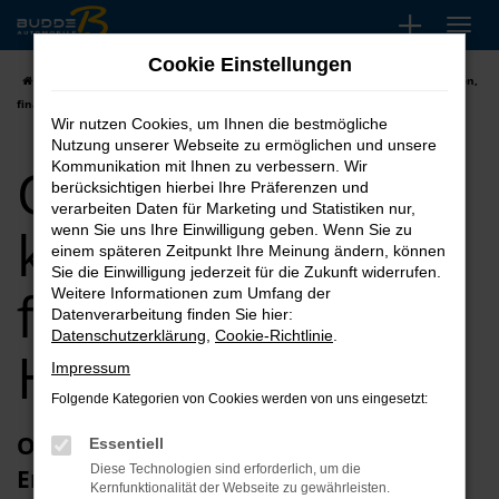
Zum
Hauptinhalt
Cookie Einstellungen
springen
Startseite
Hannover
Opel
Opel Corsa
Opel Corsa kaufen, leasen,
finanzieren für Hannover
Wir nutzen Cookies, um Ihnen die bestmögliche
Nutzung unserer Webseite zu ermöglichen und unsere
Opel Corsa
Kommunikation mit Ihnen zu verbessern. Wir
berücksichtigen hierbei Ihre Präferenzen und
verarbeiten Daten für Marketing und Statistiken nur,
kaufen, leasen,
wenn Sie uns Ihre Einwilligung geben. Wenn Sie zu
einem späteren Zeitpunkt Ihre Meinung ändern, können
Sie die Einwilligung jederzeit für die Zukunft widerrufen.
finanzieren für
Weitere Informationen zum Umfang der
Datenverarbeitung finden Sie hier:
Datenschutzerklärung
,
Cookie-Richtlinie
.
Hannover
Impressum
Folgende Kategorien von Cookies werden von uns eingesetzt:
Opel Corsa Jahreswagen – unsere
Essentiell
Diese Technologien sind erforderlich, um die
Empfehlung für Hannover und
Kernfunktionalität der Webseite zu gewährleisten.