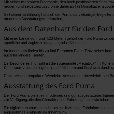
Mit seiner markanten Frontpartie, den hoch positionierten Schei
modern und selbstbewusst, ohne dabei an Funktionalität einzubüß
Seit seiner Einführung hat sich der Puma als vielseitiger Begle
modernen Ausstattungsmerkmalen.
Aus dem Datenblatt für den For
Mit einer Länge von rund 4,23 Metern gehört der Ford Puma zu de
sportliche und zugleich alltagstaugliche Silhouette.
Im Innenraum finden bis zu fünf Personen Platz. Trotz seiner ko
auch für längere Fahrten.
Ein besonderes Highlight ist die sogenannte „MegaBox“ im Kofferra
Kofferraumvolumen liegt bei rund 456 Litern und lässt sich durch 
Dank seines kompakten Wendekreises und der übersichtlichen Bau
Ausstattung des Ford Puma
Der Ford Puma bietet ein modernes und gut ausgestattetes Interie
zur Verfügung, die den Charakter des Fahrzeugs unterstreichen.
Ein digitales Instrumentendisplay stellt wichtige Fahrinformationen
angenehmes Ambiente im Innenraum.