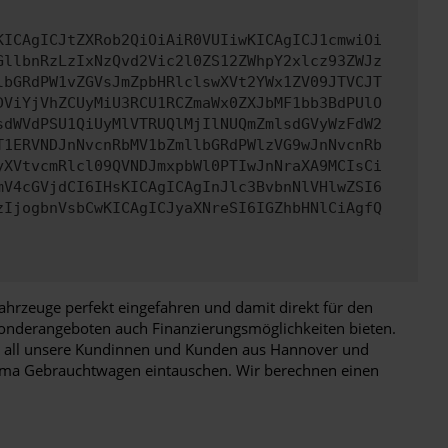
KICAgICJtZXRob2QiOiAiR0VUIiwKICAgICJ1cmwiOi
GllbnRzLzIxNzQvd2Vic2l0ZS12ZWhpY2xlcz93ZWJz
lbGRdPW1vZGVsJmZpbHRlclswXVt2YWx1ZV09JTVCJT
DViYjVhZCUyMiU3RCU1RCZmaWx0ZXJbMF1bb3BdPUlO
sdWVdPSU1QiUyMlVTRUQlMjIlNUQmZmlsdGVyWzFdW2
T1ERVNDJnNvcnRbMV1bZmllbGRdPWlzVG9wJnNvcnRb
yXVtvcmRlcl09QVNDJmxpbWl0PTIwJnNraXA9MCIsCi
mV4cGVjdCI6IHsKICAgICAgInJlc3BvbnNlVHlwZSI6
zIjogbnVsbCwKICAgICJyaXNreSI6IGZhbHNlCiAgfQ
hrzeuge perfekt eingefahren und damit direkt für den
n Sonderangeboten auch Finanzierungsmöglichkeiten bieten.
für all unsere Kundinnen und Kunden aus Hannover und
uma Gebrauchtwagen eintauschen. Wir berechnen einen