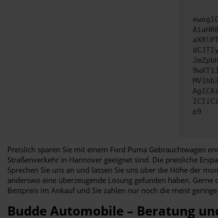
ewogI
AiaHR
aXRlP
dCJTI
JmZpb
9wXT1
MV1bb
AgICA
ICIiC
p9
Preislich sparen Sie mit einem Ford Puma Gebrauchtwagen enor
Straßenverkehr in Hannover geeignet sind. Die preisliche Ersp
Sprechen Sie uns an und lassen Sie uns über die Höhe der mon
anderswo eine überzeugende Lösung gefunden haben. Gerne dü
Bestpreis im Ankauf und Sie zahlen nur noch die meist geringe 
Budde Automobile – Beratung un