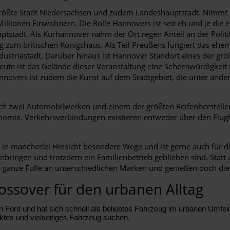
größte Stadt Niedersachsen und zudem Landeshauptstadt. Nimmt
Millionen Einwohnern. Die Rolle Hannovers ist seit eh und je di
ptstadt. Als Kurhannover nahm der Ort regen Anteil an der Polit
g zum britischen Königshaus. Als Teil Preußens fungiert das ehe
ndustriestadt. Darüber hinaus ist Hannover Standort eines der 
heute ist das Gelände dieser Veranstaltung eine Sehenswürdigkei
nnovers ist zudem die Kunst auf dem Stadtgebiet, die unter ande
ich zwei Automobilwerken und einem der größten Reifenhersteller
nomie. Verkehrsverbindungen existieren entweder über den Flug
h in mancherlei Hinsicht besondere Wege und ist gerne auch für
inbringen und trotzdem ein Familienbetrieb geblieben sind. Statt 
ganze Fülle an unterschiedlichen Marken und genießen doch die
ssover für den urbanen Alltag
ord und hat sich schnell als beliebtes Fahrzeug im urbanen Umfeld e
aktes und vielseitiges Fahrzeug suchen.