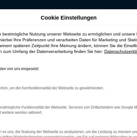
Cookie Einstellungen
ufen, leasen, finanzieren für Hannover
ie bestmögliche Nutzung unserer Webseite zu ermöglichen und unsere
htwagen kaufen, le
hierbei Ihre Präferenzen und verarbeiten Daten für Marketing und Stati
einem späteren Zeitpunkt Ihre Meinung ändern, können Sie die Einwillig
en zum Umfang der Datenverarbeitung finden Sie hier:
Datenschutzerkl
en von uns eingesetzt:
er Tipp für Hannover
rlich, um die Kernfunktionalität der Webseite zu gewährleisten.
en Erwägungen heraus eine erstklassige Wahl. Sie sparen schlich
r unterwegs. Was Budde Automobile auszeichnet, ist unsere Meis
Puma Gebrauchtwagen vor dem Verkauf nach Hannover genau zu ü
estmögliche Funktionalität der Webseite. Services von Drittanbietern wie Google 
t die Verschleißteile einschließt. Ein Ford Puma Gebrauchtwage
eitere werden aktiviert.
 es uns, die Nutzung der Webseite zu analysieren, um die Leistung zu messen u