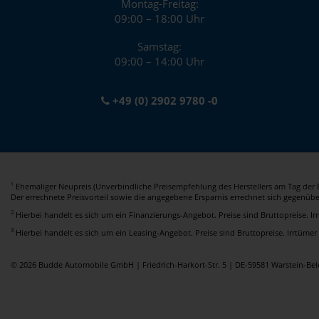
Montag-Freitag:
09:00 – 18:00 Uhr
Samstag:
09:00 – 14:00 Uhr
+49 (0) 2902 9780 -0
Ehemaliger Neupreis (Unverbindliche Preisempfehlung des Herstellers am Tag der E
1
Der errechnete Preisvorteil sowie die angegebene Ersparnis errechnet sich gegenüb
2
Hierbei handelt es sich um ein Finanzierungs-Angebot. Preise sind Bruttopreise. I
3
Hierbei handelt es sich um ein Leasing-Angebot. Preise sind Bruttopreise. Irrtümer
© 2026 Budde Automobile GmbH | Friedrich-Harkort-Str. 5 | DE-59581 Warstein-B