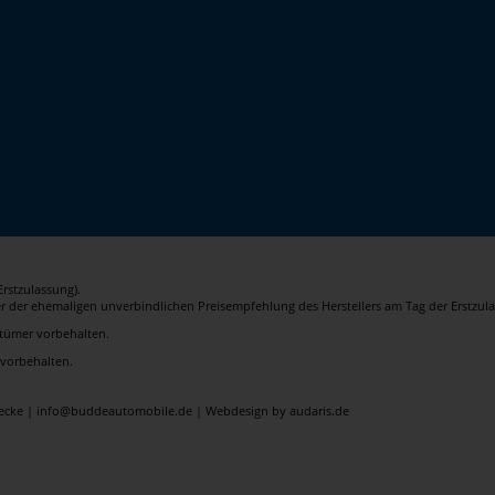
rstzulassung).
er der ehemaligen unverbindlichen Preisempfehlung des Herstellers am Tag der Erstzula
rrtümer vorbehalten.
 vorbehalten.
elecke | info@buddeautomobile.de |
Webdesign by audaris.de