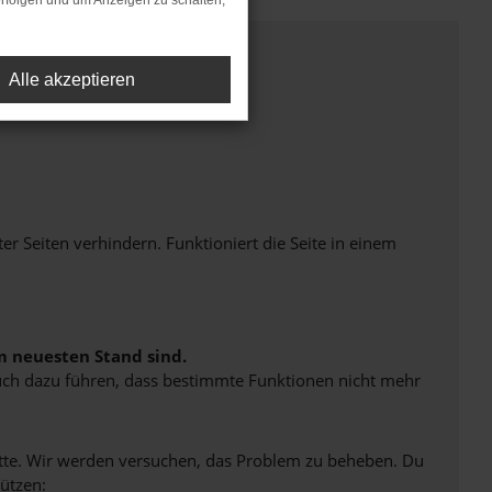
rfolgen und um Anzeigen zu schalten,
Alle akzeptieren
Seiten verhindern. Funktioniert die Seite in einem
m neuesten Stand sind.
 auch dazu führen, dass bestimmte Funktionen nicht mehr
bitte. Wir werden versuchen, das Problem zu beheben. Du
ützen: