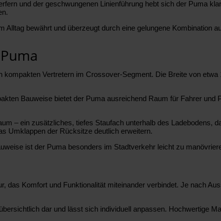
nwerfern und der geschwungenen Linienführung hebt sich der Puma kl
en.
iter im Alltag bewährt und überzeugt durch eine gelungene Kombinat
d Puma
n kompakten Vertretern im Crossover-Segment. Die Breite von etwa 1
mpakten Bauweise bietet der Puma ausreichend Raum für Fahrer und Pa
um – ein zusätzliches, tiefes Staufach unterhalb des Ladebodens, das
das Umklappen der Rücksitze deutlich erweitern.
weise ist der Puma besonders im Stadtverkehr leicht zu manövriere
ur, das Komfort und Funktionalität miteinander verbindet. Je nach A
 übersichtlich dar und lässt sich individuell anpassen. Hochwertige M