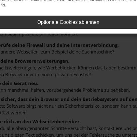
on dritten Werbetreibenden verwendet werden, um Sie auf anderen Webseiten zu ve
ind.
r: Network Error
Optionale Cookies ablehnen
n ist ein Fehler aufgetreten.
 ein paar Tipps, die dir helfen können:
rüfe deine Firewall und deine Internetverbindung.
 andere Webseiten, zum Beispiel deine Suchmaschine?
 deine Browsererweiterungen.
 Erweiterungen, wie Werbeblocker, können das Laden bestimmter 
n Browser oder in einem privaten Fenster?
e dein Gerät neu.
ann manchmal helfen, vorübergehende Probleme zu beheben.
e sicher, dass dein Browser und dein Betriebssystem auf de
ete Software birgt nicht nur ein Sicherheitsrisiko, sondern kann
tützt werden.
 dich an den Webseitenbetreiber.
u alle oben genannten Schritte versucht hast, kontaktiere uns 
 uns diesen Text schicken, um uns bei der Fehlersuche zu unterst