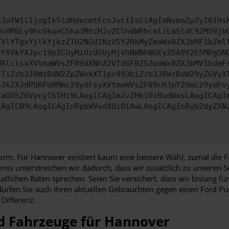
CJuYW1lIjogIk5ldHdvcmtFcnJvciIsCiAgImNvbmZpZyI6IHs
0cHM6Ly9hcGkueC5ha3MtcHJvZC5hdWRhcmlzLm5ldC92MS9jb
TVlYTgxYjlkYjkzZTU2NGU1NzU5Y2RkMyZmaWx0ZXJbMF1bZml
yYXVkYXJpc19pZCUyMiUzQSUyMjVhNWNhNGEyZDA0Y2E5MDg5N
HRlclsxXVtmaWVsZF09dXNhZ2VTdGF0ZSZmaWx0ZXJbMV1bdmF
JTiZzb3J0WzBdW2ZpZWxkXT1pc093biZzb3J0WzBdW29yZGVyX
3JkZXJdPURFU0Mmc29ydFsyXVtmaWVsZF09cHJpY2Umc29ydFs
iaGVhZGVycyI6IHt9LAogICAgImJvZHkiOiBudWxsLAogICAgI
iAgICB9LAogICAgInRpbWVvdXQiOiAwLAogICAgInByb2dyZXN
m. Für Hannover existiert kaum eine bessere Wahl, zumal die Fa
arnis unterstreichen wir dadurch, dass wir zusätzlich zu unsere
atlichen Raten sprechen. Seien Sie versichert, dass wir bislang 
rfen Sie auch Ihren aktuellen Gebrauchten gegen einen Ford P
Differenz.
d Fahrzeuge für Hannover