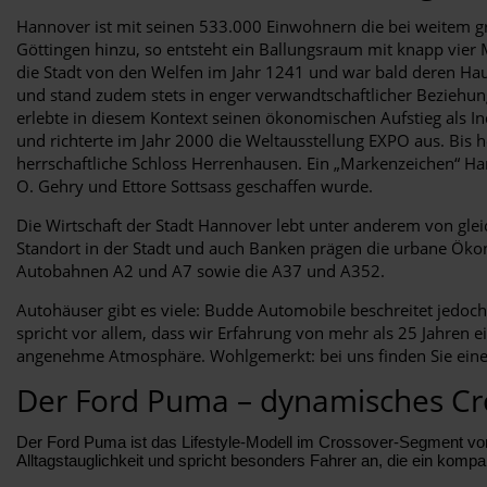
Hannover ist mit seinen 533.000 Einwohnern die bei weitem 
Göttingen hinzu, so entsteht ein Ballungsraum mit knapp vier 
die Stadt von den Welfen im Jahr 1241 und war bald deren Hau
und stand zudem stets in enger verwandtschaftlicher Beziehun
erlebte in diesem Kontext seinen ökonomischen Aufstieg als I
und richterte im Jahr 2000 die Weltausstellung EXPO aus. Bis 
herrschaftliche Schloss Herrenhausen. Ein „Markenzeichen“ Ha
O. Gehry und Ettore Sottsass geschaffen wurde.
Die Wirtschaft der Stadt Hannover lebt unter anderem von gle
Standort in der Stadt und auch Banken prägen die urbane Öko
Autobahnen A2 und A7 sowie die A37 und A352.
Autohäuser gibt es viele: Budde Automobile beschreitet jedoc
spricht vor allem, dass wir Erfahrung von mehr als 25 Jahren e
angenehme Atmosphäre. Wohlgemerkt: bei uns finden Sie eine 
Der Ford Puma – dynamisches Cro
Der Ford Puma ist das Lifestyle-Modell im Crossover-Segment von F
Alltagstauglichkeit und spricht besonders Fahrer an, die ein komp