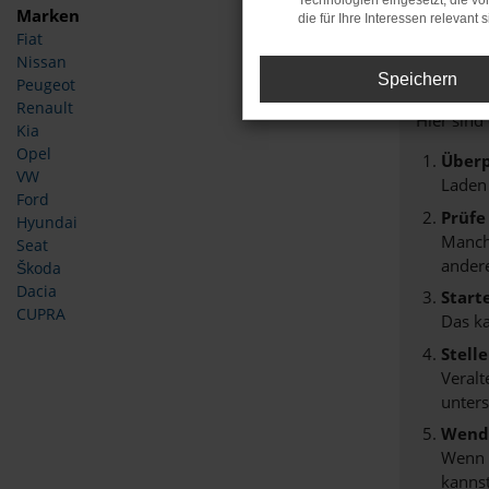
Technologien eingesetzt, die v
Marken
die für Ihre Interessen relevant s
Fiat
Fehle
Nissan
Speichern
Peugeot
Beim Lade
Renault
Hier sind
Kia
Opel
Überp
VW
Laden
Ford
Prüfe
Hyundai
Manche
Seat
andere
Škoda
Dacia
Start
CUPRA
Das k
Stell
Veralt
unters
Wende
Wenn d
kannst