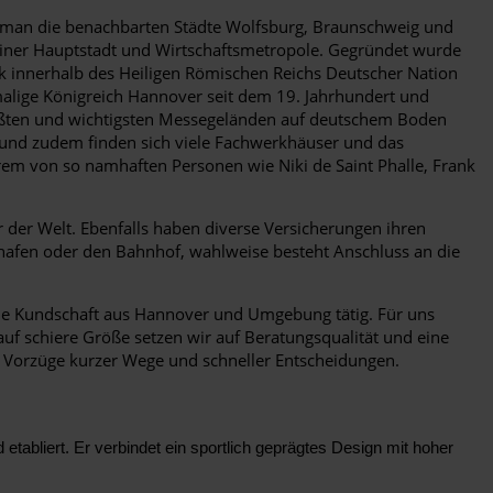
 man die benachbarten Städte Wolfsburg, Braunschweig und
e einer Hauptstadt und Wirtschaftsmetropole. Gegründet wurde
ik innerhalb des Heiligen Römischen Reichs Deutscher Nation
malige Königreich Hannover seit dem 19. Jahrhundert und
größten und wichtigsten Messegeländen auf deutschem Boden
t und zudem finden sich viele Fachwerkhäuser und das
rem von so namhaften Personen wie Niki de Saint Phalle, Frank
 der Welt. Ebenfalls haben diverse Versicherungen ihren
hafen oder den Bahnhof, wahlweise besteht Anschluss an die
 die Kundschaft aus Hannover und Umgebung tätig. Für uns
auf schiere Größe setzen wir auf Beratungsqualität und eine
 Vorzüge kurzer Wege und schneller Entscheidungen.
tabliert. Er verbindet ein sportlich geprägtes Design mit hoher