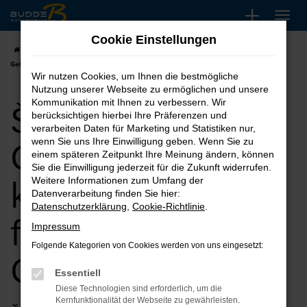
Zum
Hauptinhalt
Cookie Einstellungen
springen
Startseite
Gütersloh
Škoda
Škoda Kodiaq
Škoda Kodiaq
Gebrauchtwagen kaufen, leasen, finanzieren für Gütersloh
Wir nutzen Cookies, um Ihnen die bestmögliche
Nutzung unserer Webseite zu ermöglichen und unsere
Škoda Kodiaq
Kommunikation mit Ihnen zu verbessern. Wir
berücksichtigen hierbei Ihre Präferenzen und
verarbeiten Daten für Marketing und Statistiken nur,
Gebrauchtwagen
wenn Sie uns Ihre Einwilligung geben. Wenn Sie zu
einem späteren Zeitpunkt Ihre Meinung ändern, können
Sie die Einwilligung jederzeit für die Zukunft widerrufen.
kaufen, leasen,
Weitere Informationen zum Umfang der
Datenverarbeitung finden Sie hier:
Datenschutzerklärung
,
Cookie-Richtlinie
.
finanzieren für
Impressum
Folgende Kategorien von Cookies werden von uns eingesetzt:
Gütersloh
Essentiell
Diese Technologien sind erforderlich, um die
Kernfunktionalität der Webseite zu gewährleisten.