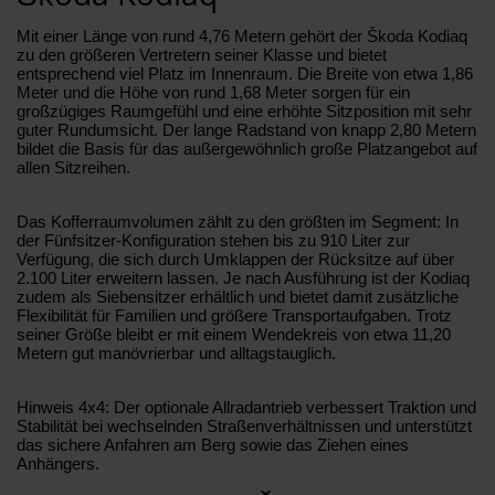
Mit einer Länge von rund 4,76 Metern gehört der Škoda Kodiaq
zu den größeren Vertretern seiner Klasse und bietet
entsprechend viel Platz im Innenraum. Die Breite von etwa 1,86
Meter und die Höhe von rund 1,68 Meter sorgen für ein
großzügiges Raumgefühl und eine erhöhte Sitzposition mit sehr
guter Rundumsicht. Der lange Radstand von knapp 2,80 Metern
bildet die Basis für das außergewöhnlich große Platzangebot auf
allen Sitzreihen.
Das Kofferraumvolumen zählt zu den größten im Segment: In
der Fünfsitzer-Konfiguration stehen bis zu 910 Liter zur
Verfügung, die sich durch Umklappen der Rücksitze auf über
2.100 Liter erweitern lassen. Je nach Ausführung ist der Kodiaq
zudem als Siebensitzer erhältlich und bietet damit zusätzliche
Flexibilität für Familien und größere Transportaufgaben. Trotz
seiner Größe bleibt er mit einem Wendekreis von etwa 11,20
Metern gut manövrierbar und alltagstauglich.
Hinweis 4x4: Der optionale Allradantrieb verbessert Traktion und
Stabilität bei wechselnden Straßenverhältnissen und unterstützt
das sichere Anfahren am Berg sowie das Ziehen eines
Anhängers.