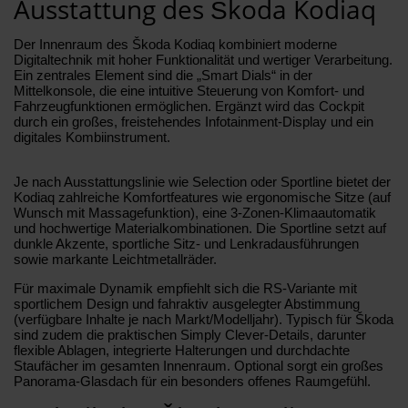
Ausstattung des Škoda Kodiaq
Der Innenraum des Škoda Kodiaq kombiniert moderne
Digitaltechnik mit hoher Funktionalität und wertiger Verarbeitung.
Ein zentrales Element sind die „Smart Dials“ in der
Mittelkonsole, die eine intuitive Steuerung von Komfort- und
Fahrzeugfunktionen ermöglichen. Ergänzt wird das Cockpit
durch ein großes, freistehendes Infotainment-Display und ein
digitales Kombiinstrument.
Je nach Ausstattungslinie wie Selection oder Sportline bietet der
Kodiaq zahlreiche Komfortfeatures wie ergonomische Sitze (auf
Wunsch mit Massagefunktion), eine 3-Zonen-Klimaautomatik
und hochwertige Materialkombinationen. Die Sportline setzt auf
dunkle Akzente, sportliche Sitz- und Lenkradausführungen
sowie markante Leichtmetallräder.
Für maximale Dynamik empfiehlt sich die RS-Variante mit
sportlichem Design und fahraktiv ausgelegter Abstimmung
(verfügbare Inhalte je nach Markt/Modelljahr). Typisch für Škoda
sind zudem die praktischen Simply Clever-Details, darunter
flexible Ablagen, integrierte Halterungen und durchdachte
Staufächer im gesamten Innenraum. Optional sorgt ein großes
Panorama-Glasdach für ein besonders offenes Raumgefühl.