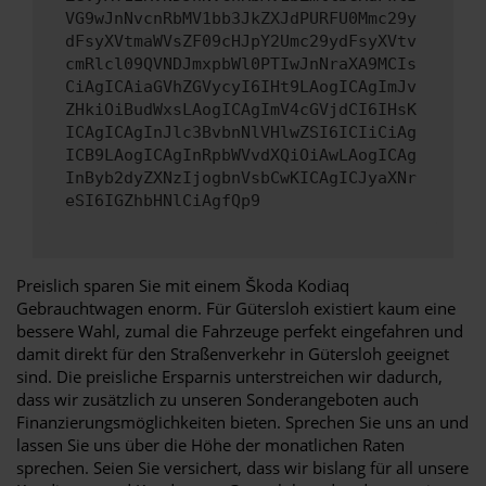
VG9wJnNvcnRbMV1bb3JkZXJdPURFU0Mmc29y
dFsyXVtmaWVsZF09cHJpY2Umc29ydFsyXVtv
cmRlcl09QVNDJmxpbWl0PTIwJnNraXA9MCIs
CiAgICAiaGVhZGVycyI6IHt9LAogICAgImJv
ZHkiOiBudWxsLAogICAgImV4cGVjdCI6IHsK
ICAgICAgInJlc3BvbnNlVHlwZSI6ICIiCiAg
ICB9LAogICAgInRpbWVvdXQiOiAwLAogICAg
InByb2dyZXNzIjogbnVsbCwKICAgICJyaXNr
eSI6IGZhbHNlCiAgfQp9
Preislich sparen Sie mit einem Škoda Kodiaq
Gebrauchtwagen enorm. Für Gütersloh existiert kaum eine
bessere Wahl, zumal die Fahrzeuge perfekt eingefahren und
damit direkt für den Straßenverkehr in Gütersloh geeignet
sind. Die preisliche Ersparnis unterstreichen wir dadurch,
dass wir zusätzlich zu unseren Sonderangeboten auch
Finanzierungsmöglichkeiten bieten. Sprechen Sie uns an und
lassen Sie uns über die Höhe der monatlichen Raten
sprechen. Seien Sie versichert, dass wir bislang für all unsere