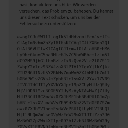
hast, kontaktiere uns bitte. Wir werden
versuchen, das Problem zu beheben. Du kannst
uns diesen Text schicken, um uns bei der
Fehlersuche zu unterstützen:
ewogICJuYW1lIjogIk5ldHdvcmtFcnJvciIs
CiAgImNvbmZpZyI6IHsKICAgICJtZXRob2Qi
OiAiR0VUIiwKICAgICJ1cmwiOiAiaHR0cHM6
Ly9hcGkueC5ha3MtcHJvZC5hdWRhcmlzLm5l
dC92MS9jbGllbnRzLzIxNzQvd2Vic2l0ZS12
ZWhpY2xlcz93ZWJzaXRlPTVlYTgxYjlkYjkz
ZTU2NGU1NzU5Y2RkMyZmaWx0ZXJbMF1bZmll
bGRdPW1vZGVsJmZpbHRlclswXVt2YWx1ZV09
JTVCJTdCJTIyYXVkYXJpc19pZCUyMiUzQSUy
MjViODNlMzc3OGE5YTUyMzAyNTAwMWZjZiUy
MiU3RCU1RCZmaWx0ZXJbMF1bb3BdPUlOJmZp
bHRlclsxXVtmaWVsZF09dXNhZ2VTdGF0ZSZm
aWx0ZXJbMV1bdmFsdWVdPSU1QiUyMlVTRUQl
MjIlNUQmZmlsdGVyWzFdW29wXT1JTiZzb3J0
WzBdW2ZpZWxkXT1pc093biZzb3J0WzBdW29y
ZGVyXT1ERVNDJnNvcnRbMV1bZmllbGRdPWlz