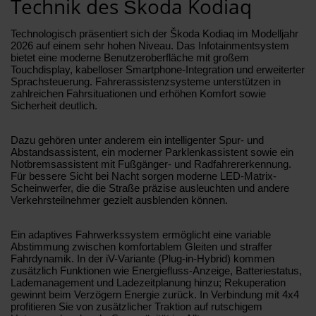
Technik des Škoda Kodiaq
Technologisch präsentiert sich der Škoda Kodiaq im Modelljahr
2026 auf einem sehr hohen Niveau. Das Infotainmentsystem
bietet eine moderne Benutzeroberfläche mit großem
Touchdisplay, kabelloser Smartphone-Integration und erweiterter
Sprachsteuerung. Fahrerassistenzsysteme unterstützen in
zahlreichen Fahrsituationen und erhöhen Komfort sowie
Sicherheit deutlich.
Dazu gehören unter anderem ein intelligenter Spur- und
Abstandsassistent, ein moderner Parklenkassistent sowie ein
Notbremsassistent mit Fußgänger- und Radfahrererkennung.
Für bessere Sicht bei Nacht sorgen moderne LED-Matrix-
Scheinwerfer, die die Straße präzise ausleuchten und andere
Verkehrsteilnehmer gezielt ausblenden können.
Ein adaptives Fahrwerkssystem ermöglicht eine variable
Abstimmung zwischen komfortablem Gleiten und straffer
Fahrdynamik. In der iV-Variante (Plug-in-Hybrid) kommen
zusätzlich Funktionen wie Energiefluss-Anzeige, Batteriestatus,
Lademanagement und Ladezeitplanung hinzu; Rekuperation
gewinnt beim Verzögern Energie zurück. In Verbindung mit 4x4
profitieren Sie von zusätzlicher Traktion auf rutschigem