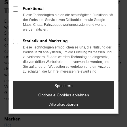
Škoda Kodiaq Gebrauchtwagen – unser
Funktional
Tipp für Gütersloh
Diese Technologien bieten die bestmögliche Funktionalität
der Webseite. Services von Drittanbietern wie Google
Ein Škoda Kodiaq Gebrauchtwagen ist vor allem aus
Maps, Chats, Fahrzeugbewertungssystem und weitere
wirtschaftlichen Erwägungen heraus eine erstklassige Wahl.
werden aktiviert.
Sie sparen schlichtweg eine Menge Geld, wenn Sie sich für
ein gebrauchtes Modell entscheiden und sind trotzdem
Statistik und Marketing
erstklassig in Gütersloh unterwegs. Was Budde Automobile
Diese Technologien ermöglichen es uns, die Nutzung der
auszeichnet, ist unsere Meisterwerkstatt. Wir verfügen über
Webseite zu analysieren, um die Leistung zu messen und
umfassende Kapazitäten und diverse Hebebühnen und sind
zu verbessern. Zudem werden Technologien eingesetzt,
somit in der Lage, jeden Škoda Kodiaq Gebrauchtwagen vor
die von dritten Werbetreibenden verwendet werden, um
Sie auf anderen Webseiten zu verfolgen und um Anzeigen
dem Verkauf nach Gütersloh genau zu überprüfen. Warum
zu schalten, die für Ihre Interessen relevant sind.
wir das tun? Ganz einfach, um Ihnen einen rundum
einwandfreien Wagen „servieren“ zu können, was selbst die
Speichern
Verschleißteile einschließt. Ein Škoda Kodiaq
Gebrauchtwagen muss keineswegs ein Kompromiss sein,
Optionale Cookies ablehnen
sondern ist ein erstklassiges Fahrzeug in Topzustand.
Alle akzeptieren
Marken
Fiat