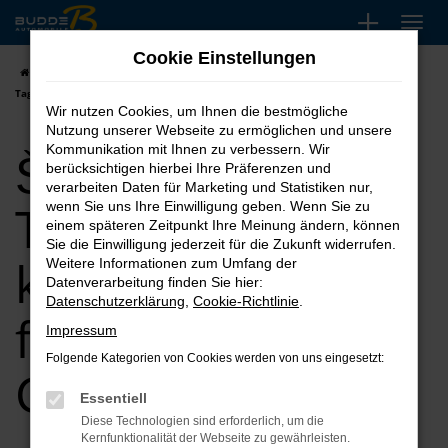
Zum
Hauptinhalt
Cookie Einstellungen
springen
Startseite
Gladbeck
Škoda
Škoda Superb
Škoda Superb
Tageszulassung kaufen, leasen, finanzieren für Gladbeck
Wir nutzen Cookies, um Ihnen die bestmögliche
Nutzung unserer Webseite zu ermöglichen und unsere
Škoda Superb
Kommunikation mit Ihnen zu verbessern. Wir
berücksichtigen hierbei Ihre Präferenzen und
verarbeiten Daten für Marketing und Statistiken nur,
Tageszulassung
wenn Sie uns Ihre Einwilligung geben. Wenn Sie zu
einem späteren Zeitpunkt Ihre Meinung ändern, können
Sie die Einwilligung jederzeit für die Zukunft widerrufen.
kaufen, leasen,
Weitere Informationen zum Umfang der
Datenverarbeitung finden Sie hier:
Datenschutzerklärung
,
Cookie-Richtlinie
.
finanzieren für
Impressum
Folgende Kategorien von Cookies werden von uns eingesetzt:
Gladbeck
Essentiell
Diese Technologien sind erforderlich, um die
Kernfunktionalität der Webseite zu gewährleisten.