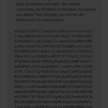
hast, kontaktiere uns bitte. Wir werden
versuchen, das Problem zu beheben. Du kannst
uns diesen Text schicken, um uns bei der
Fehlersuche zu unterstützen:
ewogICJuYW1lIjogIk5ldHdvcmtFcnJvciIs
CiAgImNvbmZpZyI6IHsKICAgICJtZXRob2Qi
OiAiR0VUIiwKICAgICJ1cmwiOiAiaHR0cHM6
Ly9hcGkueC5ha3MtcHJvZC5hdWRhcmlzLm5l
dC92MS9jbGllbnRzLzIxNzQvd2Vic2l0ZS12
ZWhpY2xlcz93ZWJzaXRlPTVlYTgxYjlkYjkz
ZTU2NGU1NzU5Y2RkMyZmaWx0ZXJbMF1bZmll
bGRdPW1vZGVsJmZpbHRlclswXVt2YWx1ZV09
JTVCJTdCJTIyYXVkYXJpc19pZCUyMiUzQSUy
MjViODNlMzc3OGE5YTUyMzAyNTAwMjMxOCUy
MiU3RCU1RCZmaWx0ZXJbMF1bb3BdPUlOJmZp
bHRlclsxXVtmaWVsZF09dXNhZ2VTdGF0ZSZm
aWx0ZXJbMV1bdmFsdWVdPSU1QiUyMk9ORURB
WVJFR0lTVFJBVElPTiUyMiU1RCZmaWx0ZXJb
MV1bb3BdPUlOJnNvcnRbMF1bZmllbGRdPWlz
T3duJnNvcnRbMF1bb3JkZXJdPURFU0Mmc29y