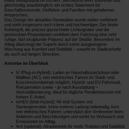
klarer Designsprache suchen. Sein Auftritt wirkt souverän und
gleichzeitig unaufdringlich: ein echtes Statement für
Geschäftsreisende, Vielfahrer und Familien mit gehobenen
Ansprüchen.
Das Design der aktuellen Generation wurde weiter verfeinert
und wirkt insgesamt noch klarer und hochwertiger. Der breite
Kühlergrill, die präzise gezeichnete Lichtsignatur und die
gestreckten Proportionen verleihen dem Fahrzeug eine sehr
ruhige, fast skulpturale Präsenz auf der Straße. Besonders im
Alltag überzeugt der Superb durch seine ausgewogene
Mischung aus Komfort und Stabilität – sowohl im Stadtverkehr
als auch auf langen Strecken.
Antriebe im Überblick
iV (Plug-in-Hybrid): Laden an Haushaltssteckdose oder
Wallbox (AC), rein elektrisches Fahren im Stadt- und
Kurzstreckenbetrieb möglich, Hybrid- und EV-Fahrmodi,
Rekuperation sowie – je nach Ausstattung –
Vorkonditionierung. Ideal für tägliche Pendelstrecken mit
hohem E-Anteil.
mHEV (Mild-Hybrid): 48-Volt-System mit
Startergenerator, keine externe Ladung notwendig, kein
rein elektrisches Fahren; unterstützt den Verbrenner beim
Anfahren und Beschleunigen und senkt so Verbrauch und
Emissionen im Alltag.
4x4 (optional): Allradantrieb für mehr Traktion und Stabilität