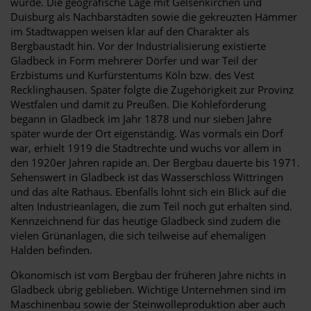
wurde. Die geografische Lage mit Gelsenkirchen und
Duisburg als Nachbarstädten sowie die gekreuzten Hämmer
im Stadtwappen weisen klar auf den Charakter als
Bergbaustadt hin. Vor der Industrialisierung existierte
Gladbeck in Form mehrerer Dörfer und war Teil der
Erzbistums und Kurfürstentums Köln bzw. des Vest
Recklinghausen. Später folgte die Zugehörigkeit zur Provinz
Westfalen und damit zu Preußen. Die Kohleförderung
begann in Gladbeck im Jahr 1878 und nur sieben Jahre
später wurde der Ort eigenständig. Was vormals ein Dorf
war, erhielt 1919 die Stadtrechte und wuchs vor allem in
den 1920er Jahren rapide an. Der Bergbau dauerte bis 1971.
Sehenswert in Gladbeck ist das Wasserschloss Wittringen
und das alte Rathaus. Ebenfalls lohnt sich ein Blick auf die
alten Industrieanlagen, die zum Teil noch gut erhalten sind.
Kennzeichnend für das heutige Gladbeck sind zudem die
vielen Grünanlagen, die sich teilweise auf ehemaligen
Halden befinden.
Ökonomisch ist vom Bergbau der früheren Jahre nichts in
Gladbeck übrig geblieben. Wichtige Unternehmen sind im
Maschinenbau sowie der Steinwolleproduktion aber auch