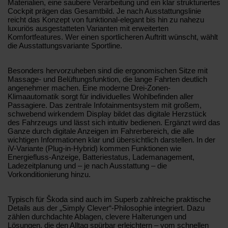
Materialien, eine saubere Verarbeitung und ein klar strukturiertes
Cockpit prägen das Gesamtbild. Je nach Ausstattungslinie
reicht das Konzept von funktional-elegant bis hin zu nahezu
luxuriös ausgestatteten Varianten mit erweiterten
Komfortfeatures. Wer einen sportlicheren Auftritt wünscht, wählt
die Ausstattungsvariante Sportline.
Besonders hervorzuheben sind die ergonomischen Sitze mit
Massage- und Belüftungsfunktion, die lange Fahrten deutlich
angenehmer machen. Eine moderne Drei-Zonen-
Klimaautomatik sorgt für individuelles Wohlbefinden aller
Passagiere. Das zentrale Infotainmentsystem mit großem,
schwebend wirkendem Display bildet das digitale Herzstück
des Fahrzeugs und lässt sich intuitiv bedienen. Ergänzt wird das
Ganze durch digitale Anzeigen im Fahrerbereich, die alle
wichtigen Informationen klar und übersichtlich darstellen. In der
iV-Variante (Plug-in-Hybrid) kommen Funktionen wie
Energiefluss-Anzeige, Batteriestatus, Lademanagement,
Ladezeitplanung und – je nach Ausstattung – die
Vorkonditionierung hinzu.
Typisch für Škoda sind auch im Superb zahlreiche praktische
Details aus der „Simply Clever“-Philosophie integriert. Dazu
zählen durchdachte Ablagen, clevere Halterungen und
Lösungen, die den Alltag spürbar erleichtern – vom schnellen