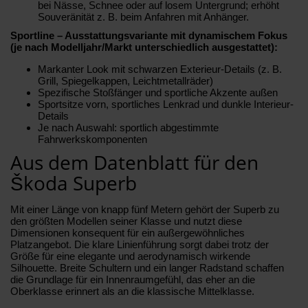
bei Nässe, Schnee oder auf losem Untergrund; erhöht
Souveränität z. B. beim Anfahren mit Anhänger.
Sportline – Ausstattungsvariante mit dynamischem Fokus
(je nach Modelljahr/Markt unterschiedlich ausgestattet):
Markanter Look mit schwarzen Exterieur-Details (z. B.
Grill, Spiegelkappen, Leichtmetallräder)
Spezifische Stoßfänger und sportliche Akzente außen
Sportsitze vorn, sportliches Lenkrad und dunkle Interieur-
Details
Je nach Auswahl: sportlich abgestimmte
Fahrwerkskomponenten
Aus dem Datenblatt für den
Škoda Superb
Mit einer Länge von knapp fünf Metern gehört der Superb zu
den größten Modellen seiner Klasse und nutzt diese
Dimensionen konsequent für ein außergewöhnliches
Platzangebot. Die klare Linienführung sorgt dabei trotz der
Größe für eine elegante und aerodynamisch wirkende
Silhouette. Breite Schultern und ein langer Radstand schaffen
die Grundlage für ein Innenraumgefühl, das eher an die
Oberklasse erinnert als an die klassische Mittelklasse.