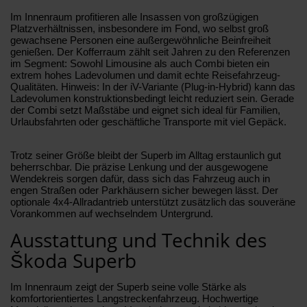
Im Innenraum profitieren alle Insassen von großzügigen
Platzverhältnissen, insbesondere im Fond, wo selbst groß
gewachsene Personen eine außergewöhnliche Beinfreiheit
genießen. Der Kofferraum zählt seit Jahren zu den Referenzen
im Segment: Sowohl Limousine als auch Combi bieten ein
extrem hohes Ladevolumen und damit echte Reisefahrzeug-
Qualitäten. Hinweis: In der iV-Variante (Plug-in-Hybrid) kann das
Ladevolumen konstruktionsbedingt leicht reduziert sein. Gerade
der Combi setzt Maßstäbe und eignet sich ideal für Familien,
Urlaubsfahrten oder geschäftliche Transporte mit viel Gepäck.
Trotz seiner Größe bleibt der Superb im Alltag erstaunlich gut
beherrschbar. Die präzise Lenkung und der ausgewogene
Wendekreis sorgen dafür, dass sich das Fahrzeug auch in
engen Straßen oder Parkhäusern sicher bewegen lässt. Der
optionale 4x4-Allradantrieb unterstützt zusätzlich das souveräne
Vorankommen auf wechselndem Untergrund.
Ausstattung und Technik des
Škoda Superb
Im Innenraum zeigt der Superb seine volle Stärke als
komfortorientiertes Langstreckenfahrzeug. Hochwertige