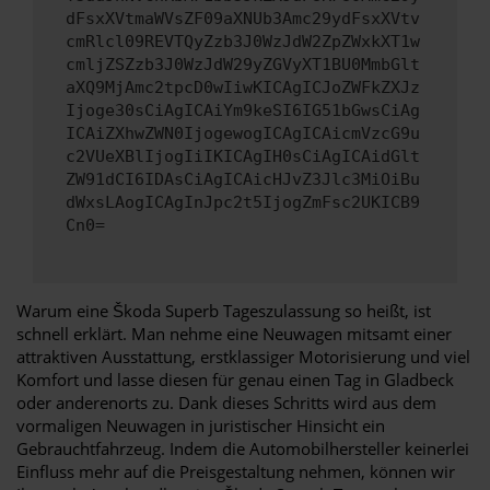
dFsxXVtmaWVsZF09aXNUb3Amc29ydFsxXVtv
cmRlcl09REVTQyZzb3J0WzJdW2ZpZWxkXT1w
cmljZSZzb3J0WzJdW29yZGVyXT1BU0MmbGlt
aXQ9MjAmc2tpcD0wIiwKICAgICJoZWFkZXJz
Ijoge30sCiAgICAiYm9keSI6IG51bGwsCiAg
ICAiZXhwZWN0IjogewogICAgICAicmVzcG9u
c2VUeXBlIjogIiIKICAgIH0sCiAgICAidGlt
ZW91dCI6IDAsCiAgICAicHJvZ3Jlc3MiOiBu
dWxsLAogICAgInJpc2t5IjogZmFsc2UKICB9
Cn0=
Warum eine Škoda Superb Tageszulassung so heißt, ist
schnell erklärt. Man nehme eine Neuwagen mitsamt einer
attraktiven Ausstattung, erstklassiger Motorisierung und viel
Komfort und lasse diesen für genau einen Tag in Gladbeck
oder anderenorts zu. Dank dieses Schritts wird aus dem
vormaligen Neuwagen in juristischer Hinsicht ein
Gebrauchtfahrzeug. Indem die Automobilhersteller keinerlei
Einfluss mehr auf die Preisgestaltung nehmen, können wir