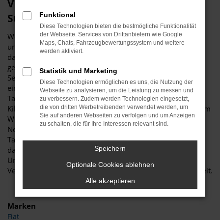
Viele gute Gründe für eine Škoda
Funktional
Superb Tageszulassung in Gladbeck
Diese Technologien bieten die bestmögliche Funktionalität
der Webseite. Services von Drittanbietern wie Google
Wer sich für ein neues Fahrzeug interessiert, führt nahezu
Maps, Chats, Fahrzeugbewertungssystem und weitere
unweigerlich umfassende Recherchen durch. Haben Sie
werden aktiviert.
dabei auch schon an eine Škoda Superb Tageszulassung
gedacht? Wir fragen deshalb, weil es für Ihr „Unterwegs-
Statistik und Marketing
Sein“ in Gladbeck kaum eine günstigere Möglichkeit für
Diese Technologien ermöglichen es uns, die Nutzung der
einen echten Neuwagen gibt. Die Škoda Superb
Webseite zu analysieren, um die Leistung zu messen und
Tageszulassung ist ein Fahrzeug, das noch keinen einzigen
zu verbessern. Zudem werden Technologien eingesetzt,
Kilometer gefahren wurde und entsprechend frisch aus dem
die von dritten Werbetreibenden verwendet werden, um
Sie auf anderen Webseiten zu verfolgen und um Anzeigen
Werk stammt. Der Unterschied zu einem bestellten
zu schalten, die für Ihre Interessen relevant sind.
Neuwagen besteht darin, dass die Škoda Superb
Tageszulassung bereits komplett konfiguriert ist und nur
Speichern
darauf wartet, von Ihnen in Gladbeck gefahren zu werden.
Und das ohne Umschweife, Wartezeiten oder
Optionale Cookies ablehnen
Verzögerungen, denn das Modell steht bereits bei uns bereit.
Alle akzeptieren
Marken
Fiat