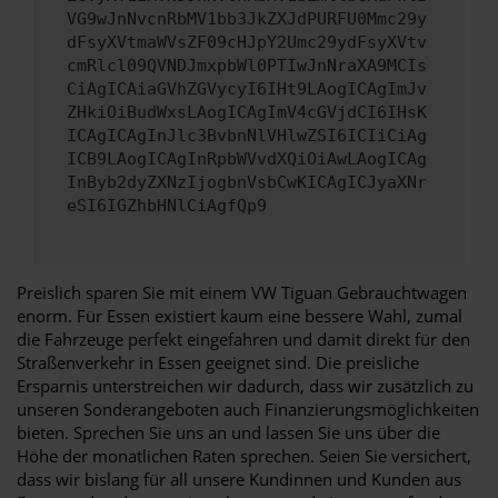
VG9wJnNvcnRbMV1bb3JkZXJdPURFU0Mmc29y
dFsyXVtmaWVsZF09cHJpY2Umc29ydFsyXVtv
cmRlcl09QVNDJmxpbWl0PTIwJnNraXA9MCIs
CiAgICAiaGVhZGVycyI6IHt9LAogICAgImJv
ZHkiOiBudWxsLAogICAgImV4cGVjdCI6IHsK
ICAgICAgInJlc3BvbnNlVHlwZSI6ICIiCiAg
ICB9LAogICAgInRpbWVvdXQiOiAwLAogICAg
InByb2dyZXNzIjogbnVsbCwKICAgICJyaXNr
eSI6IGZhbHNlCiAgfQp9
Preislich sparen Sie mit einem VW Tiguan Gebrauchtwagen
enorm. Für Essen existiert kaum eine bessere Wahl, zumal
die Fahrzeuge perfekt eingefahren und damit direkt für den
Straßenverkehr in Essen geeignet sind. Die preisliche
Ersparnis unterstreichen wir dadurch, dass wir zusätzlich zu
unseren Sonderangeboten auch Finanzierungsmöglichkeiten
bieten. Sprechen Sie uns an und lassen Sie uns über die
Höhe der monatlichen Raten sprechen. Seien Sie versichert,
dass wir bislang für all unsere Kundinnen und Kunden aus