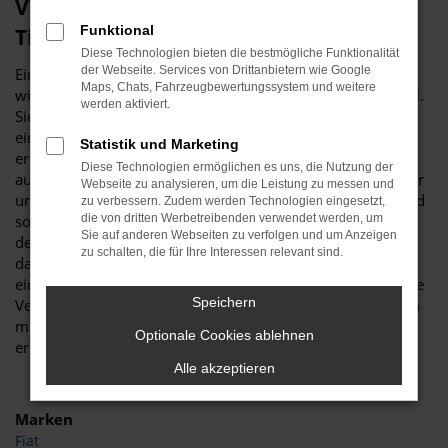
VW Tiguan Gebrauchtwagen – unser
Funktional
Tipp für Essen
Diese Technologien bieten die bestmögliche Funktionalität
der Webseite. Services von Drittanbietern wie Google
Ein VW Tiguan Gebrauchtwagen ist vor allem aus
Maps, Chats, Fahrzeugbewertungssystem und weitere
wirtschaftlichen Erwägungen heraus eine erstklassige Wahl.
werden aktiviert.
Sie sparen schlichtweg eine Menge Geld, wenn Sie sich für
ein gebrauchtes Modell entscheiden und sind trotzdem
Statistik und Marketing
erstklassig in Essen unterwegs. Was Budde Automobile
Diese Technologien ermöglichen es uns, die Nutzung der
auszeichnet, ist unsere Meisterwerkstatt. Wir verfügen über
Webseite zu analysieren, um die Leistung zu messen und
umfassende Kapazitäten und diverse Hebebühnen und sind
zu verbessern. Zudem werden Technologien eingesetzt,
somit in der Lage, jeden VW Tiguan Gebrauchtwagen vor
die von dritten Werbetreibenden verwendet werden, um
Sie auf anderen Webseiten zu verfolgen und um Anzeigen
dem Verkauf nach Essen genau zu überprüfen. Warum wir
zu schalten, die für Ihre Interessen relevant sind.
das tun? Ganz einfach, um Ihnen einen rundum
einwandfreien Wagen „servieren“ zu können, was selbst die
Speichern
Verschleißteile einschließt. Ein VW Tiguan Gebrauchtwagen
muss keineswegs ein Kompromiss sein, sondern ist ein
Optionale Cookies ablehnen
erstklassiges Fahrzeug in Topzustand.
Alle akzeptieren
Marken
Fiat