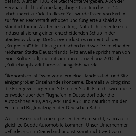
befand, wurden 1003 die Stadtrechte vergeben. Auch der
Bergbau blickt auf eine langjährige Tradition bis ins 14.
Jahrhundert zurück. In dieser Zeit wurde Essen von Karl IV.
zur freien Reichsstadt erhoben und fungierte alsbald als
Standort für die Waffenherstellung. Natürlich bedeutete die
Industrialisierung einen entscheidenden Schub in der
Stadtentwicklung. Die Schwerindustrie, namentlich der
„Kruppstahl“ hielt Einzug und schon bald war Essen eine der
reichsten Städte Deutschlands. Mittlerweile spricht man von
einer Kulturstadt, die mitsamt ihrer Umgebung 2010 als
„Kulturhauptstadt Europas“ ausgelobt wurde.
Ökonomisch ist Essen vor allem eine Handelsstadt und Sitz
einiger großer Einzelhandelskonzerne. Ebenfalls wichtig sind
die Energieversorger mit Sitz in der Stadt. Erreicht wird diese
entweder über den Flughafen in Düsseldorf oder die
Autobahnen A40, A42, A44 und A52 und natürlich mit den
Fern- und Regionalzügen der Deutschen Bahn.
Wer in Essen nach einem passenden Auto sucht, kann auch
gleich zu Budde Automobile kommen. Unser Unternehmen
befindet sich im Sauerland und ist somit nicht weit vom