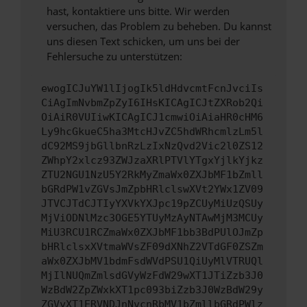
hast, kontaktiere uns bitte. Wir werden
versuchen, das Problem zu beheben. Du kannst
uns diesen Text schicken, um uns bei der
Fehlersuche zu unterstützen:
ewogICJuYW1lIjogIk5ldHdvcmtFcnJvciIs
CiAgImNvbmZpZyI6IHsKICAgICJtZXRob2Qi
OiAiR0VUIiwKICAgICJ1cmwiOiAiaHR0cHM6
Ly9hcGkueC5ha3MtcHJvZC5hdWRhcmlzLm5l
dC92MS9jbGllbnRzLzIxNzQvd2Vic2l0ZS12
ZWhpY2xlcz93ZWJzaXRlPTVlYTgxYjlkYjkz
ZTU2NGU1NzU5Y2RkMyZmaWx0ZXJbMF1bZmll
bGRdPW1vZGVsJmZpbHRlclswXVt2YWx1ZV09
JTVCJTdCJTIyYXVkYXJpc19pZCUyMiUzQSUy
MjViODNlMzc3OGE5YTUyMzAyNTAwMjM3MCUy
MiU3RCU1RCZmaWx0ZXJbMF1bb3BdPUlOJmZp
bHRlclsxXVtmaWVsZF09dXNhZ2VTdGF0ZSZm
aWx0ZXJbMV1bdmFsdWVdPSU1QiUyMlVTRUQl
MjIlNUQmZmlsdGVyWzFdW29wXT1JTiZzb3J0
WzBdW2ZpZWxkXT1pc093biZzb3J0WzBdW29y
ZGVyXT1ERVNDJnNvcnRbMV1bZmllbGRdPWlz