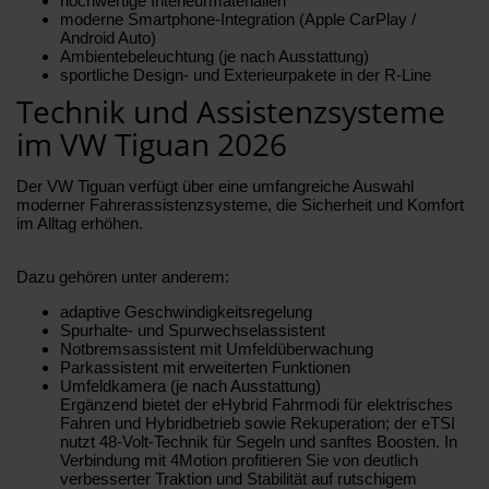
hochwertige Interieurmaterialien
moderne Smartphone-Integration (Apple CarPlay /
Android Auto)
Ambientebeleuchtung (je nach Ausstattung)
sportliche Design- und Exterieurpakete in der R-Line
Technik und Assistenzsysteme
im VW Tiguan 2026
Der VW Tiguan verfügt über eine umfangreiche Auswahl
moderner Fahrerassistenzsysteme, die Sicherheit und Komfort
im Alltag erhöhen.
Dazu gehören unter anderem:
adaptive Geschwindigkeitsregelung
Spurhalte- und Spurwechselassistent
Notbremsassistent mit Umfeldüberwachung
Parkassistent mit erweiterten Funktionen
Umfeldkamera (je nach Ausstattung)
Ergänzend bietet der eHybrid Fahrmodi für elektrisches
Fahren und Hybridbetrieb sowie Rekuperation; der eTSI
nutzt 48-Volt-Technik für Segeln und sanftes Boosten. In
Verbindung mit 4Motion profitieren Sie von deutlich
verbesserter Traktion und Stabilität auf rutschigem