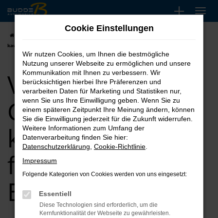
Zum
Hauptinhalt
Cookie Einstellungen
springen
Startseite
Essen
VW
VW Tiguan
VW Tiguan Gebrauchtwagen
kaufen, leasen, finanzieren für Essen
Wir nutzen Cookies, um Ihnen die bestmögliche
Nutzung unserer Webseite zu ermöglichen und unsere
VW Tiguan
Kommunikation mit Ihnen zu verbessern. Wir
berücksichtigen hierbei Ihre Präferenzen und
verarbeiten Daten für Marketing und Statistiken nur,
Gebrauchtwagen
wenn Sie uns Ihre Einwilligung geben. Wenn Sie zu
einem späteren Zeitpunkt Ihre Meinung ändern, können
Sie die Einwilligung jederzeit für die Zukunft widerrufen.
kaufen, leasen,
Weitere Informationen zum Umfang der
Datenverarbeitung finden Sie hier:
Datenschutzerklärung
,
Cookie-Richtlinie
.
finanzieren für
Impressum
Folgende Kategorien von Cookies werden von uns eingesetzt:
Essen
Essentiell
Diese Technologien sind erforderlich, um die
Kernfunktionalität der Webseite zu gewährleisten.