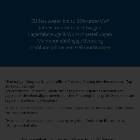
EU-Neuwagen bis zu 30% unter UVP
Jahres- und Gebrauchtwagen
Lagerfahrzeuge & Wunschbestellungen
Markenunabhängige Beratung
Inzahlungnahme von Gebrauchtwagen
Ehemaliger Neupreis (Unverbindliche Preisempfehlung des Herstellers am Tag
1
der Erstzulassung).
Der errechnete Preisvorteil sowie die angegebene Ersparnis errechnet sich
gegenüber der ehemaligen unverbindlichen Preisempfehlung des Herstellers am
Tag der Erstzulassung (Neupreis).
2
Hierbei handelt es sich um ein Finanzierungs-Angebot. Preise sind Bruttopreise.
Irrtümer vorbehalten.
3
Hierbei handelt es sich um ein Leasing-Angebot. Preise sind Bruttopreise.
Irrtümer vorbehalten.
Barrierefreiheit
Impressum
Datenschutz
EU Data Act