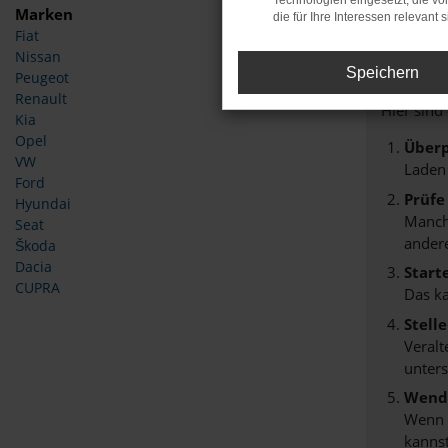
Technologien eingesetzt, die v
Marken
die für Ihre Interessen relevant s
Fiat
Fehle
Nissan
Speichern
Peugeot
Beim Lade
Renault
Hier sind
Kia
Opel
Überp
VW
Laden
Ford
Prüfe
Hyundai
Manche
Seat
andere
Škoda
Dacia
Start
CUPRA
Das k
Stell
Veralt
unters
Wende
Wenn d
kannst