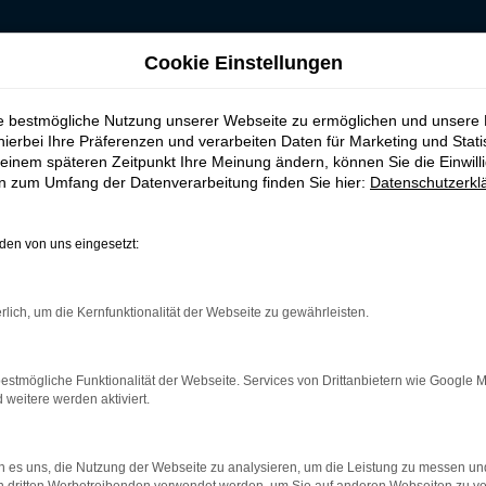
Cookie Einstellungen
 kaufen, leasen, finanzieren für Essen
ie bestmögliche Nutzung unserer Webseite zu ermöglichen und unsere
geszulassung kaufe
hierbei Ihre Präferenzen und verarbeiten Daten für Marketing und Stati
einem späteren Zeitpunkt Ihre Meinung ändern, können Sie die Einwillig
en zum Umfang der Datenverarbeitung finden Sie hier:
Datenschutzerkl
sen
en von uns eingesetzt:
 Multivan Tageszulassung in Essen
rlich, um die Kernfunktionalität der Webseite zu gewährleisten.
nweigerlich umfassende Recherchen durch. Haben Sie dabei auch 
m eine günstigere Möglichkeit für einen echten Neuwagen gibt. Di
risch aus dem Werk stammt. Der Unterschied zu einem bestellten
estmögliche Funktionalität der Webseite. Services von Drittanbietern wie Google 
auf wartet, von Ihnen in Essen gefahren zu werden. Und das ohn
eitere werden aktiviert.
 es uns, die Nutzung der Webseite zu analysieren, um die Leistung zu messen u