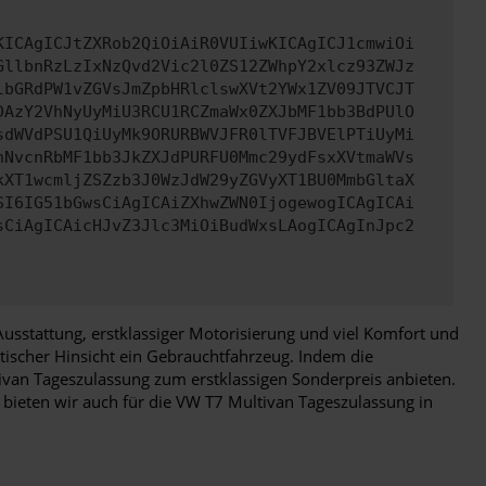
KICAgICJtZXRob2QiOiAiR0VUIiwKICAgICJ1cmwiOi
GllbnRzLzIxNzQvd2Vic2l0ZS12ZWhpY2xlcz93ZWJz
lbGRdPW1vZGVsJmZpbHRlclswXVt2YWx1ZV09JTVCJT
DAzY2VhNyUyMiU3RCU1RCZmaWx0ZXJbMF1bb3BdPUlO
sdWVdPSU1QiUyMk9ORURBWVJFR0lTVFJBVElPTiUyMi
nNvcnRbMF1bb3JkZXJdPURFU0Mmc29ydFsxXVtmaWVs
kXT1wcmljZSZzb3J0WzJdW29yZGVyXT1BU0MmbGltaX
SI6IG51bGwsCiAgICAiZXhwZWN0IjogewogICAgICAi
sCiAgICAicHJvZ3Jlc3MiOiBudWxsLAogICAgInJpc2
usstattung, erstklassiger Motorisierung und viel Komfort und
tischer Hinsicht ein Gebrauchtfahrzeug. Indem die
tivan Tageszulassung zum erstklassigen Sonderpreis anbieten.
 bieten wir auch für die VW T7 Multivan Tageszulassung in