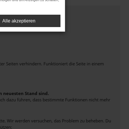
rfolgen und um Anzeigen zu schalten,
Alle akzeptieren
Seiten verhindern. Funktioniert die Seite in einem
m neuesten Stand sind.
 auch dazu führen, dass bestimmte Funktionen nicht mehr
bitte. Wir werden versuchen, das Problem zu beheben. Du
ützen: