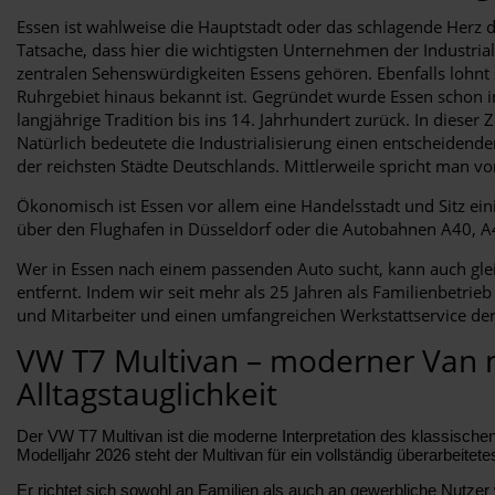
Essen ist wahlweise die Hauptstadt oder das schlagende Herz 
Tatsache, dass hier die wichtigsten Unternehmen der Industrial
zentralen Sehenswürdigkeiten Essens gehören. Ebenfalls lohnt 
Ruhrgebiet hinaus bekannt ist. Gegründet wurde Essen schon im
langjährige Tradition bis ins 14. Jahrhundert zurück. In dieser 
Natürlich bedeutete die Industrialisierung einen entscheidende
der reichsten Städte Deutschlands. Mittlerweile spricht man v
Ökonomisch ist Essen vor allem eine Handelsstadt und Sitz eini
über den Flughafen in Düsseldorf oder die Autobahnen A40, A
Wer in Essen nach einem passenden Auto sucht, kann auch gl
entfernt. Indem wir seit mehr als 25 Jahren als Familienbetrie
und Mitarbeiter und einen umfangreichen Werkstattservice der
VW T7 Multivan – moderner Van m
Alltagstauglichkeit
Der VW T7 Multivan ist die moderne Interpretation des klassisch
Modelljahr 2026 steht der Multivan für ein vollständig überarbeitet
Er richtet sich sowohl an Familien als auch an gewerbliche Nutzer