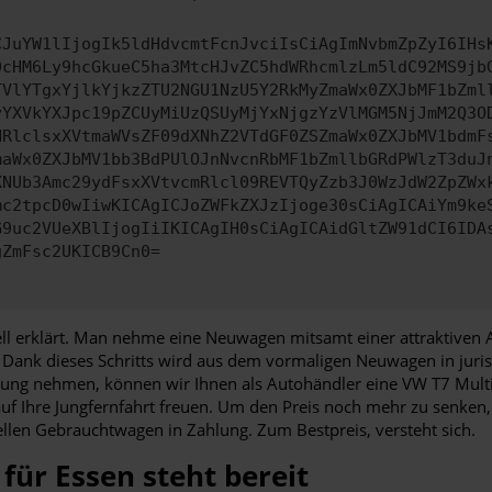
CJuYW1lIjogIk5ldHdvcmtFcnJvciIsCiAgImNvbmZpZyI6IHs
0cHM6Ly9hcGkueC5ha3MtcHJvZC5hdWRhcmlzLm5ldC92MS9jb
TVlYTgxYjlkYjkzZTU2NGU1NzU5Y2RkMyZmaWx0ZXJbMF1bZml
yYXVkYXJpc19pZCUyMiUzQSUyMjYxNjgzYzVlMGM5NjJmM2Q3O
HRlclsxXVtmaWVsZF09dXNhZ2VTdGF0ZSZmaWx0ZXJbMV1bdmF
maWx0ZXJbMV1bb3BdPUlOJnNvcnRbMF1bZmllbGRdPWlzT3duJ
XNUb3Amc29ydFsxXVtvcmRlcl09REVTQyZzb3J0WzJdW2ZpZWx
mc2tpcD0wIiwKICAgICJoZWFkZXJzIjoge30sCiAgICAiYm9ke
G9uc2VUeXBlIjogIiIKICAgIH0sCiAgICAidGltZW91dCI6IDA
gZmFsc2UKICB9Cn0=
ll erklärt. Man nehme eine Neuwagen mitsamt einer attraktiven A
. Dank dieses Schritts wird aus dem vormaligen Neuwagen in juris
taltung nehmen, können wir Ihnen als Autohändler eine VW T7 Mul
uf Ihre Jungfernfahrt freuen. Um den Preis noch mehr zu senken,
len Gebrauchtwagen in Zahlung. Zum Bestpreis, versteht sich.
für Essen steht bereit