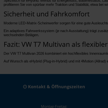
Spezifisch für eHybrid: Menüs für Energiefluss, Batteriestatus, L
profitieren Sie von spürbar mehr Traktion und Stabilität, etwa bei 
Sicherheit und Fahrkomfort
Moderne LED-Matrix-Scheinwerfer sorgen für eine gute Ausleuchtun
Ein adaptives Fahrwerkssystem (je nach Ausstattung) trägt zusä
wechselnden Belägen.
Fazit: VW T7 Multivan als flexibl
Der VW T7 Multivan 2026 kombiniert ein hochflexibles Innenraumk
Auf Wunsch als eHybrid (Plug-in-Hybrid) und mit 4Motion (Allrad) er
Kontakt & Öffnungszeiten
Montag-Freitag: