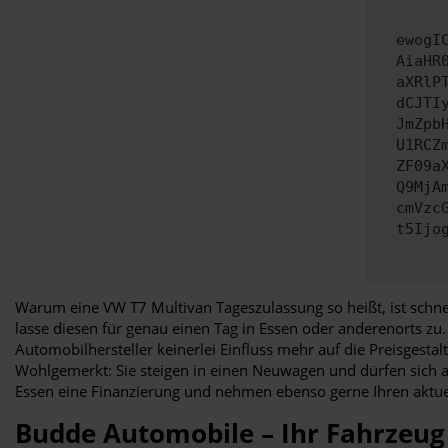
ewogI
AiaHR
aXRlP
dCJTI
JmZpb
U1RCZ
ZF09a
Q9MjA
cmVzc
t5Ijo
Warum eine VW T7 Multivan Tageszulassung so heißt, ist schne
lasse diesen für genau einen Tag in Essen oder anderenorts zu
Automobilhersteller keinerlei Einfluss mehr auf die Preisges
Wohlgemerkt: Sie steigen in einen Neuwagen und dürfen sich a
Essen eine Finanzierung und nehmen ebenso gerne Ihren aktuel
Budde Automobile – Ihr Fahrzeug 