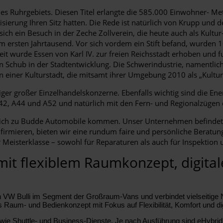
des Ruhrgebiets. Diesen Titel erlangte die 585.000 Einwohner- M
isierung Ihren Sitz hatten. Die Rede ist natürlich von Krupp und d
sich ein Besuch in der Zeche Zollverein, die heute auch als Kul
 ersten Jahrtausend. Vor sich vordem ein Stift befand, wurden 1
Zeit wurde Essen von Karl IV. zur freien Reichsstadt erhoben und f
n Schub in der Stadtentwicklung. Die Schwerindustrie, namentlich
on einer Kulturstadt, die mitsamt ihrer Umgebung 2010 als „Kult
ger großer Einzelhandelskonzerne. Ebenfalls wichtig sind die Energ
42, A44 und A52 und natürlich mit den Fern- und Regionalzügen
eich zu Budde Automobile kommen. Unser Unternehmen befindet s
b firmieren, bieten wir eine rundum faire und persönliche Beratun
 Meisterklasse – sowohl für Reparaturen als auch für Inspektion
it flexiblem Raumkonzept, digital
en VW Bulli im Segment der Großraum-Vans und verbindet vielseitige
es Raum- und Bedienkonzept mit Fokus auf Flexibilität, Komfort und di
 wie Shuttle- und Business-Dienste. Je nach Ausführung sind eHybrid 