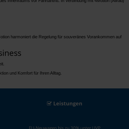
s Innenraums vor Fahrtantritt. In Verbindung mit 4Motion (Allrad)
4Motion harmoniert die Regelung für souveränes Vorankommen auf
siness
it.
tion und Komfort für Ihren Alltag.
Leistungen
EU-Neuwagen bis zu 30% unter UVP