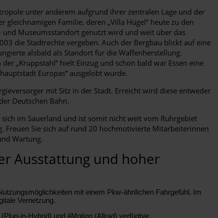
etropole unter anderem aufgrund ihrer zentralen Lage und der
er gleichnamigen Familie, deren „Villa Hügel“ heute zu den
tur- und Museumsstandort genutzt wird und weit über das
003 die Stadtrechte vergeben. Auch der Bergbau blickt auf eine
ungierte alsbald als Standort für die Waffenherstellung.
 der „Kruppstahl“ hielt Einzug und schon bald war Essen eine
urhauptstadt Europas“ ausgelobt wurde.
ieversorger mit Sitz in der Stadt. Erreicht wird diese entweder
 der Deutschen Bahn.
ich im Sauerland und ist somit nicht weit vom Ruhrgebiet
g. Freuen Sie sich auf rund 20 hochmotivierte Mitarbeiterinnen
 und Wartung.
er Ausstattung und hoher
 Nutzungsmöglichkeiten mit einem Pkw-ähnlichen Fahrgefühl. Im
gitale Vernetzung.
(Plug-in-Hybrid) und 4Motion (Allrad) verfügbar.