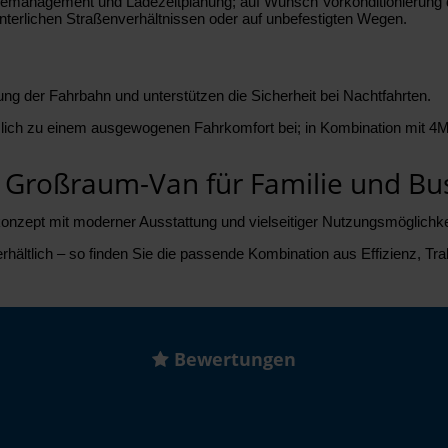
ademanagement und Ladezeitplanung; auf Wunsch Vorkonditionierung de
winterlichen Straßenverhältnissen oder auf unbefestigten Wegen.
g der Fahrbahn und unterstützen die Sicherheit bei Nachtfahrten.
tzlich zu einem ausgewogenen Fahrkomfort bei; in Kombination mit 
er Großraum-Van für Familie und Bu
onzept mit moderner Ausstattung und vielseitiger Nutzungsmöglichke
hältlich – so finden Sie die passende Kombination aus Effizienz, Trak
Bewertungen