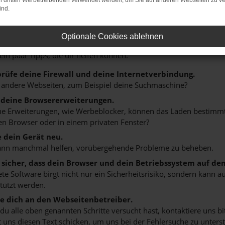
on dritten Werbetreibenden verwendet werden, um Sie auf anderen Webseiten zu ve
ind.
r: Network Error
Optionale Cookies ablehnen
n ist ein Fehler aufgetreten.
 ein paar Tipps, die dir helfen können:
rüfe deine Firewall und deine Internetverbindung.
 andere Webseiten, zum Beispiel deine Suchmaschine?
 deine Browsererweiterungen.
 Erweiterungen, wie Werbeblocker, können das Laden bestimmter 
n Browser oder in einem privaten Fenster?
e dein Gerät neu.
ann manchmal helfen, vorübergehende Probleme zu beheben.
e sicher, dass dein Browser und dein Betriebssystem auf de
ete Software birgt nicht nur ein Sicherheitsrisiko, sondern kann
tützt werden.
 dich an den Webseitenbetreiber.
u alle oben genannten Schritte versucht hast, kontaktiere uns 
 uns diesen Text schicken, um uns bei der Fehlersuche zu unterst