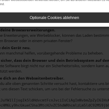
on dritten Werbetreibenden verwendet werden, um Sie auf anderen Webseiten zu ve
n ist ein Fehler aufgetreten.
ind.
 ein paar Tipps, die dir helfen können:
rüfe deine Firewall und deine Internetverbindung.
Optionale Cookies ablehnen
 andere Webseiten, zum Beispiel deine Suchmaschine?
 deine Browsererweiterungen.
 Erweiterungen, wie Werbeblocker, können das Laden bestimmter 
n Browser oder in einem privaten Fenster?
e dein Gerät neu.
ann manchmal helfen, vorübergehende Probleme zu beheben.
e sicher, dass dein Browser und dein Betriebssystem auf de
ete Software birgt nicht nur ein Sicherheitsrisiko, sondern kann
tützt werden.
 dich an den Webseitenbetreiber.
u alle oben genannten Schritte versucht hast, kontaktiere uns 
 uns diesen Text schicken, um uns bei der Fehlersuche zu unterst
CJuYW1lIjogIk5ldHdvcmtFcnJvciIsCiAgImNvbmZpZyI6IHs
0cHM6Ly9hcGkueC5ha3MtcHJvZC5hdWRhcmlzLm5ldC92MS9jb