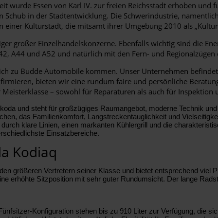
Zeit wurde Essen von Karl IV. zur freien Reichsstadt erhoben und f
n Schub in der Stadtentwicklung. Die Schwerindustrie, namentlich
on einer Kulturstadt, die mitsamt ihrer Umgebung 2010 als „Kult
ger großer Einzelhandelskonzerne. Ebenfalls wichtig sind die Energ
42, A44 und A52 und natürlich mit den Fern- und Regionalzügen
eich zu Budde Automobile kommen. Unser Unternehmen befindet s
b firmieren, bieten wir eine rundum faire und persönliche Beratun
 Meisterklasse – sowohl für Reparaturen als auch für Inspektion
Škoda und steht für großzügiges Raumangebot, moderne Technik und e
en, das Familienkomfort, Langstreckentauglichkeit und Vielseitigke
durch klare Linien, einen markanten Kühlergrill und die charakteristisc
rschiedlichste Einsatzbereiche.
da Kodiaq
den größeren Vertretern seiner Klasse und bietet entsprechend viel 
ne erhöhte Sitzposition mit sehr guter Rundumsicht. Der lange Radst
fsitzer-Konfiguration stehen bis zu 910 Liter zur Verfügung, die si