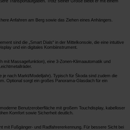
rößere Transportaufgaben. Trotz seiner Größe bleibt er mit einem
 sichere Anfahren am Berg sowie das Ziehen eines Anhängers.
nt sind die „Smart Dials“ in der Mittelkonsole, die eine intuitive
splay und ein digitales Kombiinstrument.
sch mit Massagefunktion), eine 3-Zonen-Klimaautomatik und
eichtmetallräder.
e je nach Markt/Modelljahr). Typisch für Škoda sind zudem die
aum. Optional sorgt ein großes Panorama-Glasdach für ein
e moderne Benutzeroberfläche mit großem Touchdisplay, kabelloser
hen Komfort sowie Sicherheit deutlich.
ent mit Fußgänger- und Radfahrererkennung. Für bessere Sicht bei