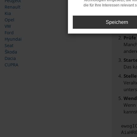
Peugeot
Technologien eingesetzt, die v
Beim Lade
die für Ihre Interessen relevant s
Renault
Hier sind
Kia
Opel
Überp
Speichern
VW
Laden
Ford
Prüfe
Hyundai
Manche
Seat
andere
Škoda
Dacia
Start
CUPRA
Das k
Stell
Veralt
unters
Wende
Wenn d
kannst
ewogI
AiaHR