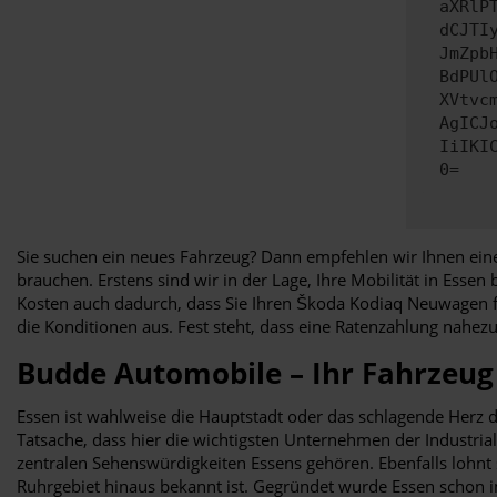
aXRlP
dCJTI
JmZpb
BdPUl
XVtvc
AgICJ
IiIKI
0=
Sie suchen ein neues Fahrzeug? Dann empfehlen wir Ihnen eine
brauchen. Erstens sind wir in der Lage, Ihre Mobilität in Ess
Kosten auch dadurch, dass Sie Ihren Škoda Kodiaq Neuwagen f
die Konditionen aus. Fest steht, dass eine Ratenzahlung nah
Budde Automobile – Ihr Fahrzeug 
Essen ist wahlweise die Hauptstadt oder das schlagende Herz 
Tatsache, dass hier die wichtigsten Unternehmen der Industrial
zentralen Sehenswürdigkeiten Essens gehören. Ebenfalls lohnt 
Ruhrgebiet hinaus bekannt ist. Gegründet wurde Essen schon im