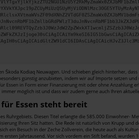
TVlYTgxYjlkYjkzZTU2NGU1NzU5Y2RkMyZmaWx0ZXJbMF1bZml
yYXVkYXJpc19pZCUyMiUzQSUyMjViODNlMzc3OGE5YTUyMzAyN
HRlclsxXVtmaWVsZF09dXNhZ2VTdGF0ZSZmaWx0ZXJbMV1bdmF
OJnNvcnRbMF1bZmllbGRdPWlzT3duJnNvcnRbMF1bb3JkZXJdP
mRlcl09REVTQyZzb3J0WzJdW2ZpZWxkXT1wcmljZSZzb3J0WzJ
oZWFkZXJzIjoge30sCiAgICAiYm9keSI6IG51bGwsCiAgICAiZ
CAgIH0sCiAgICAidGltZW91dCI6IDAsCiAgICAicHJvZ3Jlc3M
n Škoda Kodiaq Neuwagen. Und schieben gleich hinterher, dass Si
en besonders günstig anzubieten, indem wir auf Importe setzen und
ür Essen in Form einer Finanzierung mit oder ohne Anzahlung er
ezu immer möglich ist und dass wir zudem gerne auch Ihren aktu
für Essen steht bereit
des Ruhrgebiets. Diesen Titel erlangte die 585.000 Einwohner- M
isierung Ihren Sitz hatten. Die Rede ist natürlich von Krupp und d
sich ein Besuch in der Zeche Zollverein, die heute auch als Kul
 ersten Jahrtausend. Vor sich vordem ein Stift befand, wurden 1