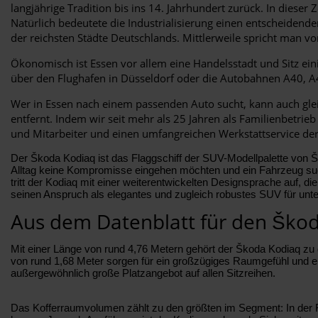
langjährige Tradition bis ins 14. Jahrhundert zurück. In dieser 
Natürlich bedeutete die Industrialisierung einen entscheidende
der reichsten Städte Deutschlands. Mittlerweile spricht man v
Ökonomisch ist Essen vor allem eine Handelsstadt und Sitz eini
über den Flughafen in Düsseldorf oder die Autobahnen A40, A
Wer in Essen nach einem passenden Auto sucht, kann auch gl
entfernt. Indem wir seit mehr als 25 Jahren als Familienbetrie
und Mitarbeiter und einen umfangreichen Werkstattservice der
Der Škoda Kodiaq ist das Flaggschiff der SUV-Modellpalette von 
Alltag keine Kompromisse eingehen möchten und ein Fahrzeug such
tritt der Kodiaq mit einer weiterentwickelten Designsprache auf, die 
seinen Anspruch als elegantes und zugleich robustes SUV für unte
Aus dem Datenblatt für den Ško
Mit einer Länge von rund 4,76 Metern gehört der Škoda Kodiaq zu 
von rund 1,68 Meter sorgen für ein großzügiges Raumgefühl und ei
außergewöhnlich große Platzangebot auf allen Sitzreihen.
Das Kofferraumvolumen zählt zu den größten im Segment: In der Fün