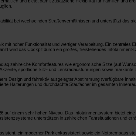
hältlich und bietet damit zusätzliche Flexibilität für Familien und g
glich.
Stabilität bei wechselnden Straßenverhältnissen und unterstützt das
it hoher Funktionalität und wertiger Verarbeitung. Ein zentrales Eleme
zt wird das Cockpit durch ein großes, freistehendes Infotainment-Di
r Kodiaq zahlreiche Komfortfeatures wie ergonomische Sitze (auf Wun
 Akzente, sportliche Sitz- und Lenkradausführungen sowie markante L
hem Design und fahraktiv ausgelegter Abstimmung (verfügbare Inhalt
tegrierte Halterungen und durchdachte Staufächer im gesamten Innenr
026 auf einem sehr hohen Niveau. Das Infotainmentsystem bietet ein
sistenzsysteme unterstützen in zahlreichen Fahrsituationen und erhö
assistent, ein moderner Parklenkassistent sowie ein Notbremsassist