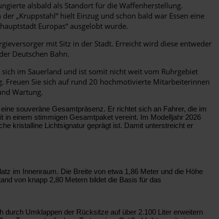
ungierte alsbald als Standort für die Waffenherstellung.
 der „Kruppstahl“ hielt Einzug und schon bald war Essen eine
urhauptstadt Europas“ ausgelobt wurde.
ieversorger mit Sitz in der Stadt. Erreicht wird diese entweder
 der Deutschen Bahn.
ich im Sauerland und ist somit nicht weit vom Ruhrgebiet
g. Freuen Sie sich auf rund 20 hochmotivierte Mitarbeiterinnen
 und Wartung.
ine souveräne Gesamtpräsenz. Er richtet sich an Fahrer, die im
it in einem stimmigen Gesamtpaket vereint. Im Modelljahr 2026
he kristalline Lichtsignatur geprägt ist. Damit unterstreicht er
Platz im Innenraum. Die Breite von etwa 1,86 Meter und die Höhe
and von knapp 2,80 Metern bildet die Basis für das
ch durch Umklappen der Rücksitze auf über 2.100 Liter erweitern