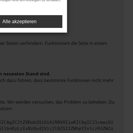
rfolgen und um Anzeigen zu schalten,
Alle akzeptieren
Seiten verhindern. Funktioniert die Seite in einem
m neuesten Stand sind.
 auch dazu führen, dass bestimmte Funktionen nicht mehr
bitte. Wir werden versuchen, das Problem zu beheben. Du
ützen:
KICAgICJtZXRob2QiOiAiR0VUIiwKICAgICJ1cmwiOi
GllbnRzLzIxNzQvd2Vic2l0ZS12ZWhpY2xlcz93ZWJz