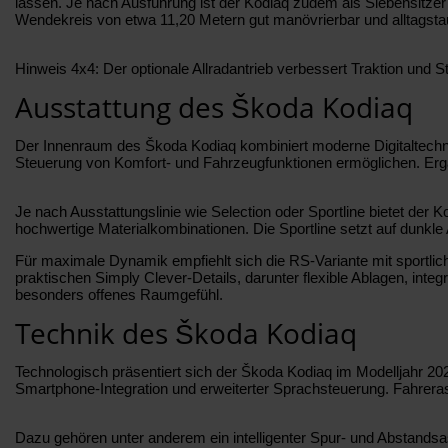
lassen. Je nach Ausführung ist der Kodiaq zudem als Siebensitzer er
Wendekreis von etwa 11,20 Metern gut manövrierbar und alltagstau
Hinweis 4x4: Der optionale Allradantrieb verbessert Traktion und 
Ausstattung des Škoda Kodiaq
Der Innenraum des Škoda Kodiaq kombiniert moderne Digitaltechnik m
Steuerung von Komfort- und Fahrzeugfunktionen ermöglichen. Ergän
Je nach Ausstattungslinie wie Selection oder Sportline bietet de
hochwertige Materialkombinationen. Die Sportline setzt auf dunkle
Für maximale Dynamik empfiehlt sich die RS-Variante mit sportlic
praktischen Simply Clever-Details, darunter flexible Ablagen, in
besonders offenes Raumgefühl.
Technik des Škoda Kodiaq
Technologisch präsentiert sich der Škoda Kodiaq im Modelljahr 2
Smartphone-Integration und erweiterter Sprachsteuerung. Fahreras
Dazu gehören unter anderem ein intelligenter Spur- und Abstands