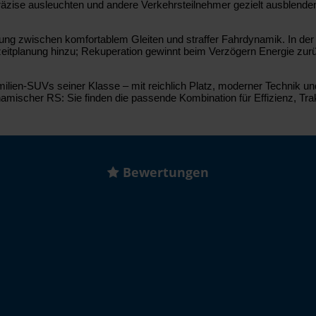
äzise ausleuchten und andere Verkehrsteilnehmer gezielt ausblende
ng zwischen komfortablem Gleiten und straffer Fahrdynamik. In der 
tplanung hinzu; Rekuperation gewinnt beim Verzögern Energie zurück.
en-SUVs seiner Klasse – mit reichlich Platz, moderner Technik und va
namischer RS: Sie finden die passende Kombination für Effizienz, Tr
Bewertungen