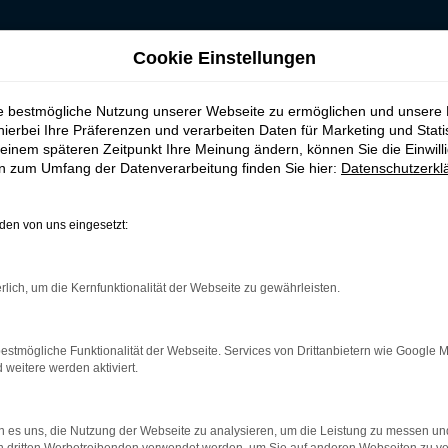
Cookie Einstellungen
erservice nach Essen
ie bestmögliche Nutzung unserer Webseite zu ermöglichen und unsere
agen | Lieferserv
hierbei Ihre Präferenzen und verarbeiten Daten für Marketing und Stati
einem späteren Zeitpunkt Ihre Meinung ändern, können Sie die Einwillig
en zum Umfang der Datenverarbeitung finden Sie hier:
Datenschutzerkl
ie Erstklassigkeit für Essen
en von uns eingesetzt:
n jedem beliebigen anderen Ort. In der aktuellen Modellgenerati
tungs-Niveau. Wir von Budde Automobile bieten Ihnen sowohl Šk
rlich, um die Kernfunktionalität der Webseite zu gewährleisten.
erlei Abstriche hinzunehmen und steigen zu einem spürbar niedrig
sführlich und erläutern Ihnen alle Pluspunkte, die ein Škoda Kod
estmögliche Funktionalität der Webseite. Services von Drittanbietern wie Google 
eitere werden aktiviert.
r: Network Error
 es uns, die Nutzung der Webseite zu analysieren, um die Leistung zu messen u