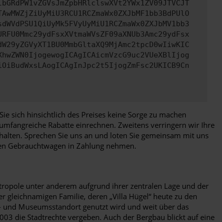
lbGRdPW1vZGVsJmZpbHRlclswXVt2YWx1ZV09JTVCJT
TAwMWZjZiUyMiU3RCU1RCZmaWx0ZXJbMF1bb3BdPUlO
sdWVdPSU1QiUyMk5FVyUyMiU1RCZmaWx0ZXJbMV1bb3
URFU0Mmc29ydFsxXVtmaWVsZF09aXNUb3Amc29ydFsx
dW29yZGVyXT1BU0MmbGltaXQ9MjAmc2tpcD0wIiwKIC
XhwZWN0IjogewogICAgICAicmVzcG9uc2VUeXBlIjog
iOiBudWxsLAogICAgInJpc2t5IjogZmFsc2UKICB9Cn
e sich hinsichtlich des Preises keine Sorge zu machen
 umfangreiche Rabatte einrechnen. Zweitens verringern wir Ihre
halten. Sprechen Sie uns an und loten Sie gemeinsam mit uns
ellen Gebrauchtwagen in Zahlung nehmen.
etropole unter anderem aufgrund ihrer zentralen Lage und der
er gleichnamigen Familie, deren „Villa Hügel“ heute zu den
tur- und Museumsstandort genutzt wird und weit über das
003 die Stadtrechte vergeben. Auch der Bergbau blickt auf eine