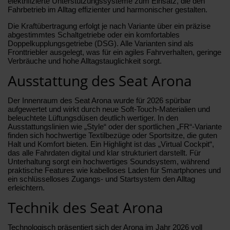
elektrifizierte Unterstützungssysteme zum Einsatz, die den
Fahrbetrieb im Alltag effizienter und harmonischer gestalten.
Die Kraftübertragung erfolgt je nach Variante über ein präzise
abgestimmtes Schaltgetriebe oder ein komfortables
Doppelkupplungsgetriebe (DSG). Alle Varianten sind als
Fronttriebler ausgelegt, was für ein agiles Fahrverhalten, geringe
Verbräuche und hohe Alltagstauglichkeit sorgt.
Ausstattung des Seat Arona
Der Innenraum des Seat Arona wurde für 2026 spürbar
aufgewertet und wirkt durch neue Soft-Touch-Materialien und
beleuchtete Lüftungsdüsen deutlich wertiger. In den
Ausstattungslinien wie „Style“ oder der sportlichen „FR“-Variante
finden sich hochwertige Textilbezüge oder Sportsitze, die guten
Halt und Komfort bieten. Ein Highlight ist das „Virtual Cockpit“,
das alle Fahrdaten digital und klar strukturiert darstellt. Für
Unterhaltung sorgt ein hochwertiges Soundsystem, während
praktische Features wie kabelloses Laden für Smartphones und
ein schlüsselloses Zugangs- und Startsystem den Alltag
erleichtern.
Technik des Seat Arona
Technologisch präsentiert sich der Arona im Jahr 2026 voll