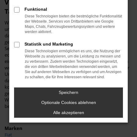
Viele gute Gründe für eine Seat Arona
Funktional
Tageszulassung in Essen
Diese Technologien bieten die bestmögliche Funktionalität
der Webseite. Services von Drittanbietern wie Google
Wer sich für ein neues Fahrzeug interessiert, führt nahezu
Maps, Chats, Fahrzeugbewertungssystem und weitere
unweigerlich umfassende Recherchen durch. Haben Sie
werden aktiviert.
dabei auch schon an eine Seat Arona Tageszulassung
gedacht? Wir fragen deshalb, weil es für Ihr „Unterwegs-
Statistik und Marketing
Sein“ in Essen kaum eine günstigere Möglichkeit für einen
Diese Technologien ermöglichen es uns, die Nutzung der
echten Neuwagen gibt. Die Seat Arona Tageszulassung ist
Webseite zu analysieren, um die Leistung zu messen und
ein Fahrzeug, das noch keinen einzigen Kilometer gefahren
zu verbessern. Zudem werden Technologien eingesetzt,
wurde und entsprechend frisch aus dem Werk stammt. Der
die von dritten Werbetreibenden verwendet werden, um
Sie auf anderen Webseiten zu verfolgen und um Anzeigen
Unterschied zu einem bestellten Neuwagen besteht darin,
zu schalten, die für Ihre Interessen relevant sind.
dass die Seat Arona Tageszulassung bereits komplett
konfiguriert ist und nur darauf wartet, von Ihnen in Essen
Speichern
gefahren zu werden. Und das ohne Umschweife,
Wartezeiten oder Verzögerungen, denn das Modell steht
Optionale Cookies ablehnen
bereits bei uns bereit.
Alle akzeptieren
Marken
Fiat