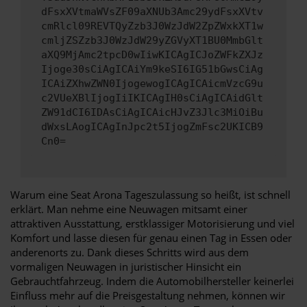
dFsxXVtmaWVsZF09aXNUb3Amc29ydFsxXVtv
cmRlcl09REVTQyZzb3J0WzJdW2ZpZWxkXT1w
cmljZSZzb3J0WzJdW29yZGVyXT1BU0MmbGlt
aXQ9MjAmc2tpcD0wIiwKICAgICJoZWFkZXJz
Ijoge30sCiAgICAiYm9keSI6IG51bGwsCiAg
ICAiZXhwZWN0IjogewogICAgICAicmVzcG9u
c2VUeXBlIjogIiIKICAgIH0sCiAgICAidGlt
ZW91dCI6IDAsCiAgICAicHJvZ3Jlc3MiOiBu
dWxsLAogICAgInJpc2t5IjogZmFsc2UKICB9
Cn0=
Warum eine Seat Arona Tageszulassung so heißt, ist schnell
erklärt. Man nehme eine Neuwagen mitsamt einer
attraktiven Ausstattung, erstklassiger Motorisierung und viel
Komfort und lasse diesen für genau einen Tag in Essen oder
anderenorts zu. Dank dieses Schritts wird aus dem
vormaligen Neuwagen in juristischer Hinsicht ein
Gebrauchtfahrzeug. Indem die Automobilhersteller keinerlei
Einfluss mehr auf die Preisgestaltung nehmen, können wir