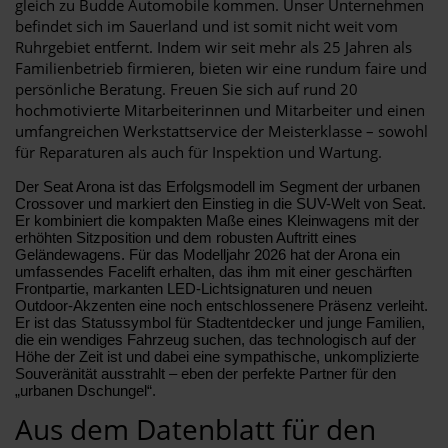
gleich zu Budde Automobile kommen. Unser Unternehmen
befindet sich im Sauerland und ist somit nicht weit vom
Ruhrgebiet entfernt. Indem wir seit mehr als 25 Jahren als
Familienbetrieb firmieren, bieten wir eine rundum faire und
persönliche Beratung. Freuen Sie sich auf rund 20
hochmotivierte Mitarbeiterinnen und Mitarbeiter und einen
umfangreichen Werkstattservice der Meisterklasse – sowohl
für Reparaturen als auch für Inspektion und Wartung.
Der Seat Arona ist das Erfolgsmodell im Segment der urbanen
Crossover und markiert den Einstieg in die SUV-Welt von Seat.
Er kombiniert die kompakten Maße eines Kleinwagens mit der
erhöhten Sitzposition und dem robusten Auftritt eines
Geländewagens. Für das Modelljahr 2026 hat der Arona ein
umfassendes Facelift erhalten, das ihm mit einer geschärften
Frontpartie, markanten LED-Lichtsignaturen und neuen
Outdoor-Akzenten eine noch entschlossenere Präsenz verleiht.
Er ist das Statussymbol für Stadtentdecker und junge Familien,
die ein wendiges Fahrzeug suchen, das technologisch auf der
Höhe der Zeit ist und dabei eine sympathische, unkomplizierte
Souveränität ausstrahlt – eben der perfekte Partner für den
„urbanen Dschungel“.
Aus dem Datenblatt für den