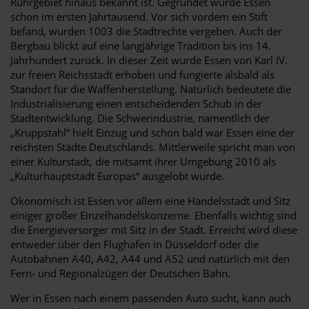
Ruhrgebiet hinaus bekannt ist. Gegründet wurde Essen
schon im ersten Jahrtausend. Vor sich vordem ein Stift
befand, wurden 1003 die Stadtrechte vergeben. Auch der
Bergbau blickt auf eine langjährige Tradition bis ins 14.
Jahrhundert zurück. In dieser Zeit wurde Essen von Karl IV.
zur freien Reichsstadt erhoben und fungierte alsbald als
Standort für die Waffenherstellung. Natürlich bedeutete die
Industrialisierung einen entscheidenden Schub in der
Stadtentwicklung. Die Schwerindustrie, namentlich der
„Kruppstahl“ hielt Einzug und schon bald war Essen eine der
reichsten Städte Deutschlands. Mittlerweile spricht man von
einer Kulturstadt, die mitsamt ihrer Umgebung 2010 als
„Kulturhauptstadt Europas“ ausgelobt wurde.
Ökonomisch ist Essen vor allem eine Handelsstadt und Sitz
einiger großer Einzelhandelskonzerne. Ebenfalls wichtig sind
die Energieversorger mit Sitz in der Stadt. Erreicht wird diese
entweder über den Flughafen in Düsseldorf oder die
Autobahnen A40, A42, A44 und A52 und natürlich mit den
Fern- und Regionalzügen der Deutschen Bahn.
Wer in Essen nach einem passenden Auto sucht, kann auch