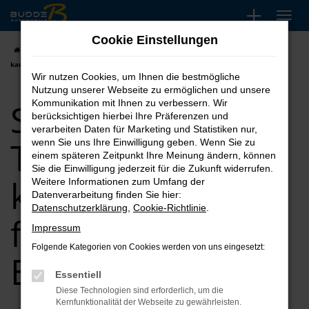
Zum
Hauptinhalt
Cookie Einstellungen
springen
Startseite
Essen
Seat
Seat Arona
Seat Arona Tageszulassung
kaufen, leasen, finanzieren für Essen
Wir nutzen Cookies, um Ihnen die bestmögliche
Nutzung unserer Webseite zu ermöglichen und unsere
Seat Arona
Kommunikation mit Ihnen zu verbessern. Wir
berücksichtigen hierbei Ihre Präferenzen und
verarbeiten Daten für Marketing und Statistiken nur,
Tageszulassung
wenn Sie uns Ihre Einwilligung geben. Wenn Sie zu
einem späteren Zeitpunkt Ihre Meinung ändern, können
Sie die Einwilligung jederzeit für die Zukunft widerrufen.
kaufen, leasen,
Weitere Informationen zum Umfang der
Datenverarbeitung finden Sie hier:
Datenschutzerklärung
,
Cookie-Richtlinie
.
finanzieren für
Impressum
Folgende Kategorien von Cookies werden von uns eingesetzt:
Essen
Essentiell
Diese Technologien sind erforderlich, um die
Kernfunktionalität der Webseite zu gewährleisten.