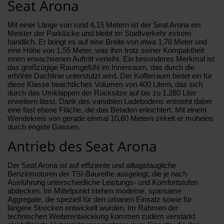
Seat Arona
Mit einer Länge von rund 4,15 Metern ist der Seat Arona ein
Meister der Parklücke und bleibt im Stadtverkehr extrem
handlich. Er bringt es auf eine Breite von etwa 1,78 Meter und
eine Höhe von 1,55 Meter, was ihm trotz seiner Kompaktheit
einen erwachsenen Auftritt verleiht. Ein besonderes Merkmal ist
das großzügige Raumgefühl im Innenraum, das durch die
erhöhte Dachlinie unterstützt wird. Der Kofferraum bietet ein für
diese Klasse beachtliches Volumen von 400 Litern, das sich
durch das Umklappen der Rücksitze auf bis zu 1.280 Liter
erweitern lässt. Dank des variablen Ladebodens entsteht dabei
eine fast ebene Fläche, die das Beladen erleichtert. Mit einem
Wendekreis von gerade einmal 10,60 Metern zirkelt er mühelos
durch engste Gassen.
Antrieb des Seat Arona
Der Seat Arona ist auf effiziente und alltagstaugliche
Benzinmotoren der TSI-Baureihe ausgelegt, die je nach
Ausführung unterschiedliche Leistungs- und Komfortstufen
abdecken. Im Mittelpunkt stehen moderne, sparsame
Aggregate, die speziell für den urbanen Einsatz sowie für
längere Strecken entwickelt wurden. Im Rahmen der
technischen Weiterentwicklung kommen zudem verstärkt