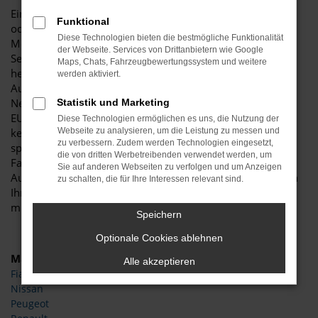
Ein CUPRA Terramar Neuwagen ist erstklassig, ob in Essen
Funktional
oder an jedem beliebigen anderen Ort. In der aktuellen
Diese Technologien bieten die bestmögliche Funktionalität
Modellgeneration ist das Fahrzeug innerhalb seines
der Webseite. Services von Drittanbietern wie Google
Segments kaum zu übertreffen und bietet zudem ein
Maps, Chats, Fahrzeugbewertungssystem und weitere
herausragendes Preis-Leistungs-Niveau. Wir von Budde
werden aktiviert.
Automobile bieten Ihnen sowohl CUPRA Terramar
Neuwagen für Essen als auch günstige EU-Neuwagen und
Statistik und Marketing
EU-Reimporte. Sie brauchen hinsichtlich der Qualität
Diese Technologien ermöglichen es uns, die Nutzung der
keinerlei Abstriche hinzunehmen und steigen zu einem
Webseite zu analysieren, um die Leistung zu messen und
zu verbessern. Zudem werden Technologien eingesetzt,
spürbar niedrigeren Preis in Ihr neues Fahrzeug. Als
die von dritten Werbetreibenden verwendet werden, um
Familienbetrieb mit mehr als 25 Jahren Erfahrung im
Sie auf anderen Webseiten zu verfolgen und um Anzeigen
Autobereich beraten wir Sie gern ausführlich und erläutern
zu schalten, die für Ihre Interessen relevant sind.
Ihnen alle Pluspunkte, die ein CUPRA Terramar Neuwagen
mit sich bringt.
Speichern
Optionale Cookies ablehnen
Marken
Alle akzeptieren
Fiat
Nissan
Peugeot