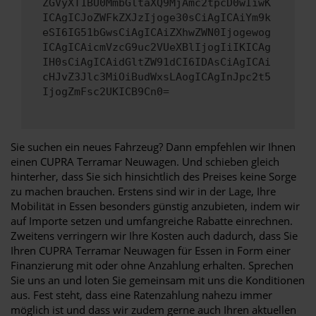
ZGVyXT1BU0MmbGltaXQ9MjAmc2tpcD0wIiwK
ICAgICJoZWFkZXJzIjoge30sCiAgICAiYm9k
eSI6IG51bGwsCiAgICAiZXhwZWN0Ijogewog
ICAgICAicmVzcG9uc2VUeXBlIjogIiIKICAg
IH0sCiAgICAidGltZW91dCI6IDAsCiAgICAi
cHJvZ3Jlc3MiOiBudWxsLAogICAgInJpc2t5
IjogZmFsc2UKICB9Cn0=
Sie suchen ein neues Fahrzeug? Dann empfehlen wir Ihnen
einen CUPRA Terramar Neuwagen. Und schieben gleich
hinterher, dass Sie sich hinsichtlich des Preises keine Sorge
zu machen brauchen. Erstens sind wir in der Lage, Ihre
Mobilität in Essen besonders günstig anzubieten, indem wir
auf Importe setzen und umfangreiche Rabatte einrechnen.
Zweitens verringern wir Ihre Kosten auch dadurch, dass Sie
Ihren CUPRA Terramar Neuwagen für Essen in Form einer
Finanzierung mit oder ohne Anzahlung erhalten. Sprechen
Sie uns an und loten Sie gemeinsam mit uns die Konditionen
aus. Fest steht, dass eine Ratenzahlung nahezu immer
möglich ist und dass wir zudem gerne auch Ihren aktuellen