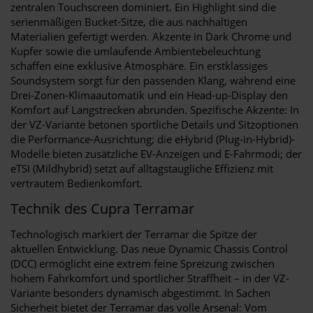
zentralen Touchscreen dominiert. Ein Highlight sind die
serienmäßigen Bucket-Sitze, die aus nachhaltigen
Materialien gefertigt werden. Akzente in Dark Chrome und
Kupfer sowie die umlaufende Ambientebeleuchtung
schaffen eine exklusive Atmosphäre. Ein erstklassiges
Soundsystem sorgt für den passenden Klang, während eine
Drei-Zonen-Klimaautomatik und ein Head-up-Display den
Komfort auf Langstrecken abrunden. Spezifische Akzente: In
der VZ-Variante betonen sportliche Details und Sitzoptionen
die Performance-Ausrichtung; die eHybrid (Plug-in-Hybrid)-
Modelle bieten zusätzliche EV-Anzeigen und E-Fahrmodi; der
eTSI (Mildhybrid) setzt auf alltagstaugliche Effizienz mit
vertrautem Bedienkomfort.
Technik des Cupra Terramar
Technologisch markiert der Terramar die Spitze der
aktuellen Entwicklung. Das neue Dynamic Chassis Control
(DCC) ermöglicht eine extrem feine Spreizung zwischen
hohem Fahrkomfort und sportlicher Straffheit – in der VZ-
Variante besonders dynamisch abgestimmt. In Sachen
Sicherheit bietet der Terramar das volle Arsenal: Vom