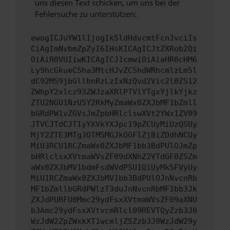
uns diesen Text schicken, um uns bei der
Fehlersuche zu unterstützen:
ewogICJuYW1lIjogIk5ldHdvcmtFcnJvciIs
CiAgImNvbmZpZyI6IHsKICAgICJtZXRob2Qi
OiAiR0VUIiwKICAgICJ1cmwiOiAiaHR0cHM6
Ly9hcGkueC5ha3MtcHJvZC5hdWRhcmlzLm5l
dC92MS9jbGllbnRzLzIxNzQvd2Vic2l0ZS12
ZWhpY2xlcz93ZWJzaXRlPTVlYTgxYjlkYjkz
ZTU2NGU1NzU5Y2RkMyZmaWx0ZXJbMF1bZmll
bGRdPW1vZGVsJmZpbHRlclswXVt2YWx1ZV09
JTVCJTdCJTIyYXVkYXJpc19pZCUyMiUzQSUy
MjY2ZTE3MTg3OTM5MGJkOGFlZjBiZDdhNCUy
MiU3RCU1RCZmaWx0ZXJbMF1bb3BdPUlOJmZp
bHRlclsxXVtmaWVsZF09dXNhZ2VTdGF0ZSZm
aWx0ZXJbMV1bdmFsdWVdPSU1QiUyMk5FVyUy
MiU1RCZmaWx0ZXJbMV1bb3BdPUlOJnNvcnRb
MF1bZmllbGRdPWlzT3duJnNvcnRbMF1bb3Jk
ZXJdPURFU0Mmc29ydFsxXVtmaWVsZF09aXNU
b3Amc29ydFsxXVtvcmRlcl09REVTQyZzb3J0
WzJdW2ZpZWxkXT1wcmljZSZzb3J0WzJdW29y