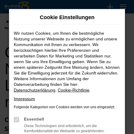
Zum
Hauptinhalt
Cookie Einstellungen
springen
Startseite
Essen
CUPRA
CUPRA Terramar
CUPRA Terramar
Neuwagen | Lieferservice nach Essen
Wir nutzen Cookies, um Ihnen die bestmögliche
Nutzung unserer Webseite zu ermöglichen und unsere
CUPRA Terramar
Kommunikation mit Ihnen zu verbessern. Wir
berücksichtigen hierbei Ihre Präferenzen und
verarbeiten Daten für Marketing und Statistiken nur,
Neuwagen |
wenn Sie uns Ihre Einwilligung geben. Wenn Sie zu
einem späteren Zeitpunkt Ihre Meinung ändern, können
Sie die Einwilligung jederzeit für die Zukunft widerrufen.
Lieferservice
Weitere Informationen zum Umfang der
Datenverarbeitung finden Sie hier:
Datenschutzerklärung
,
Cookie-Richtlinie
.
nach Essen
Impressum
Folgende Kategorien von Cookies werden von uns eingesetzt:
CUPRA Terramar Neuwagen – wählen
Essentiell
Diese Technologien sind erforderlich, um die
Sie Erstklassigkeit für Essen
Kernfunktionalität der Webseite zu gewährleisten.