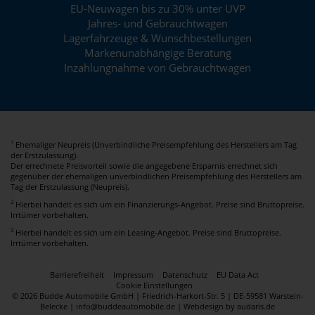
EU-Neuwagen bis zu 30% unter UVP
Jahres- und Gebrauchtwagen
Lagerfahrzeuge & Wunschbestellungen
Markenunabhängige Beratung
Inzahlungnahme von Gebrauchtwagen
Ehemaliger Neupreis (Unverbindliche Preisempfehlung des Herstellers am Tag
1
der Erstzulassung).
Der errechnete Preisvorteil sowie die angegebene Ersparnis errechnet sich
gegenüber der ehemaligen unverbindlichen Preisempfehlung des Herstellers am
Tag der Erstzulassung (Neupreis).
2
Hierbei handelt es sich um ein Finanzierungs-Angebot. Preise sind Bruttopreise.
Irrtümer vorbehalten.
3
Hierbei handelt es sich um ein Leasing-Angebot. Preise sind Bruttopreise.
Irrtümer vorbehalten.
Barrierefreiheit
Impressum
Datenschutz
EU Data Act
Cookie Einstellungen
© 2026 Budde Automobile GmbH | Friedrich-Harkort-Str. 5 | DE-59581 Warstein-
Belecke | info@buddeautomobile.de |
Webdesign by audaris.de