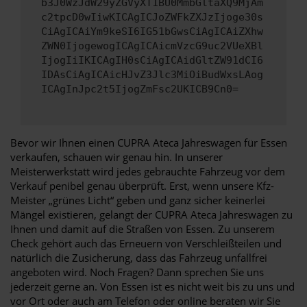
b3J0WzJdW29yZGVyXT1BU0MmbGltaXQ9MjAm
c2tpcD0wIiwKICAgICJoZWFkZXJzIjoge30s
CiAgICAiYm9keSI6IG51bGwsCiAgICAiZXhw
ZWN0IjogewogICAgICAicmVzcG9uc2VUeXBl
IjogIiIKICAgIH0sCiAgICAidGltZW91dCI6
IDAsCiAgICAicHJvZ3Jlc3MiOiBudWxsLAog
ICAgInJpc2t5IjogZmFsc2UKICB9Cn0=
Bevor wir Ihnen einen CUPRA Ateca Jahreswagen für Essen
verkaufen, schauen wir genau hin. In unserer
Meisterwerkstatt wird jedes gebrauchte Fahrzeug vor dem
Verkauf penibel genau überprüft. Erst, wenn unsere Kfz-
Meister „grünes Licht“ geben und ganz sicher keinerlei
Mängel existieren, gelangt der CUPRA Ateca Jahreswagen zu
Ihnen und damit auf die Straßen von Essen. Zu unserem
Check gehört auch das Erneuern von Verschleißteilen und
natürlich die Zusicherung, dass das Fahrzeug unfallfrei
angeboten wird. Noch Fragen? Dann sprechen Sie uns
jederzeit gerne an. Von Essen ist es nicht weit bis zu uns und
vor Ort oder auch am Telefon oder online beraten wir Sie