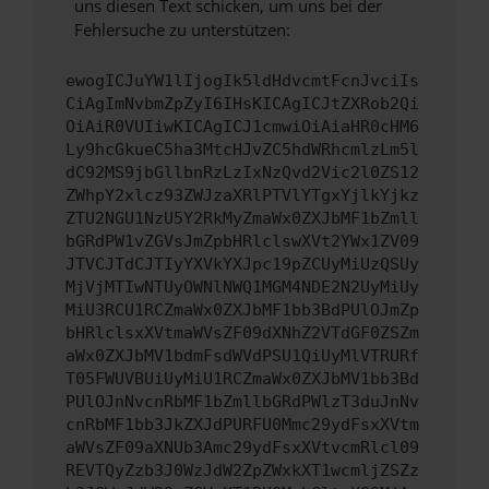
uns diesen Text schicken, um uns bei der
Fehlersuche zu unterstützen:
ewogICJuYW1lIjogIk5ldHdvcmtFcnJvciIs
CiAgImNvbmZpZyI6IHsKICAgICJtZXRob2Qi
OiAiR0VUIiwKICAgICJ1cmwiOiAiaHR0cHM6
Ly9hcGkueC5ha3MtcHJvZC5hdWRhcmlzLm5l
dC92MS9jbGllbnRzLzIxNzQvd2Vic2l0ZS12
ZWhpY2xlcz93ZWJzaXRlPTVlYTgxYjlkYjkz
ZTU2NGU1NzU5Y2RkMyZmaWx0ZXJbMF1bZmll
bGRdPW1vZGVsJmZpbHRlclswXVt2YWx1ZV09
JTVCJTdCJTIyYXVkYXJpc19pZCUyMiUzQSUy
MjVjMTIwNTUyOWNlNWQ1MGM4NDE2N2UyMiUy
MiU3RCU1RCZmaWx0ZXJbMF1bb3BdPUlOJmZp
bHRlclsxXVtmaWVsZF09dXNhZ2VTdGF0ZSZm
aWx0ZXJbMV1bdmFsdWVdPSU1QiUyMlVTRURf
T05FWUVBUiUyMiU1RCZmaWx0ZXJbMV1bb3Bd
PUlOJnNvcnRbMF1bZmllbGRdPWlzT3duJnNv
cnRbMF1bb3JkZXJdPURFU0Mmc29ydFsxXVtm
aWVsZF09aXNUb3Amc29ydFsxXVtvcmRlcl09
REVTQyZzb3J0WzJdW2ZpZWxkXT1wcmljZSZz