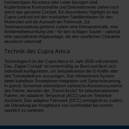
hochwertigem Alcantara oder Leder bezogen sind.
Kupferfarbene Kontrastnähte und Dekorelemente ziehen sich
durch das gesamte Cockpit. Ein besonderes Highlight ist das
Cupra-Lenkrad mit den markanten Satellitentasten für den
Motorstart und die Auswahl der Fahrmodi. Zur
Serienausstattung gehören zudem eine Klimaautomatik, eine
Ambientebeleuchtung und – für den richtigen Sound – optional
eine spezialisierte Abgasanlage, die den sportlichen Charakter
akustisch untermalt.
Technik des Cupra Ateca
Technologisch ist der Cupra Ateca im Jahr 2026 voll vernetzt.
Das „Digital Cockpit“ ist serienmäßig an Bord und lässt sich
individuell konfigurieren, um beispielsweise die G-Kräfte oder
den Turboladedruck anzuzeigen. Das Infotainment-System
bietet kabellose Smartphone-Integration und Sprachsteuerung.
In puncto Sicherheit unterstützen zahlreiche Assistenzsysteme
den Fahrer, darunter der „Travel Assist“ für teilautomatisiertes
Fahren, ein adaptiver Tempomat (ACC) und ein Totwinkel-
Assistent. Das adaptive Fahrwerk (DCC) ermöglicht es zudem,
die Dämpfung per Knopfdruck von komfortabel bis extrem
sportlich zu variieren.