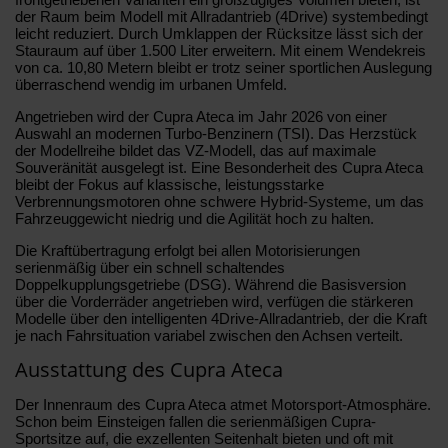
der Raum beim Modell mit Allradantrieb (4Drive) systembedingt
leicht reduziert. Durch Umklappen der Rücksitze lässt sich der
Stauraum auf über 1.500 Liter erweitern. Mit einem Wendekreis
von ca. 10,80 Metern bleibt er trotz seiner sportlichen Auslegung
überraschend wendig im urbanen Umfeld.
Angetrieben wird der Cupra Ateca im Jahr 2026 von einer
Auswahl an modernen Turbo-Benzinern (TSI). Das Herzstück
der Modellreihe bildet das VZ-Modell, das auf maximale
Souveränität ausgelegt ist. Eine Besonderheit des Cupra Ateca
bleibt der Fokus auf klassische, leistungsstarke
Verbrennungsmotoren ohne schwere Hybrid-Systeme, um das
Fahrzeuggewicht niedrig und die Agilität hoch zu halten.
Die Kraftübertragung erfolgt bei allen Motorisierungen
serienmäßig über ein schnell schaltendes
Doppelkupplungsgetriebe (DSG). Während die Basisversion
über die Vorderräder angetrieben wird, verfügen die stärkeren
Modelle über den intelligenten 4Drive-Allradantrieb, der die Kraft
je nach Fahrsituation variabel zwischen den Achsen verteilt.
Ausstattung des Cupra Ateca
Der Innenraum des Cupra Ateca atmet Motorsport-Atmosphäre.
Schon beim Einsteigen fallen die serienmäßigen Cupra-
Sportsitze auf, die exzellenten Seitenhalt bieten und oft mit