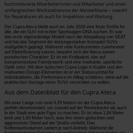
hochmotivierte Mitarbeiterinnen und Mitarbeiter und einen
umfangreichen Werkstattservice der Meisterklasse – sowohl
für Reparaturen als auch für Inspektion und Wartung.
Der Cupra Ateca bleibt auch im Jahr 2026 eine feste Größe für
alle, die ein SUV mit echter Sportwagen-DNA suchen. Er war
das erste eigenständige Modell nach der Abspaltung von SEAT
und hat das Segment der leistungsstarken Kompakt-SUVs
maßgeblich geprägt. Während viele Konkurrenten zunehmend
auf Elektrifizierung setzen, bewahrt sich der Ateca seinen
puristischen Charakter: Er ist ein Kraftpaket, das auf
kompromisslose Fahrdynamik und eine markante, sportliche
Optik setzt. Mit dem typischen Cupra-Logo in Kupfer und den
markanten Design-Elementen ist er ein Statussymbol für
Individualisten, die Performance im Alltag schätzen, ohne auf die
praktischen Vorzüge eines SUVs verzichten zu wollen.
Aus dem Datenblatt für den Cupra Ateca
Mit einer Länge von rund 4,39 Metern ist der Cupra Ateca
perfekt dimensioniert, um sowohl auf der Rennstrecke als auch
in der Stadt eine gute Figur zu machen. Er ist etwa 1,84 Meter
breit und 1,60 Meter hoch, was ihm einen geduckten und
aggressiven Stand auf der Straße verleiht. Das
Kofferraumvolumen variiert je nach Antrieb: Während die
frontgetriebenen Varianten ein großzügiges Volumen bieten, ist