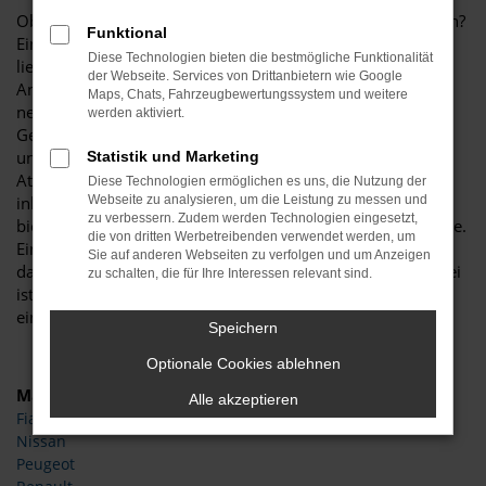
Ob wir einen CUPRA Ateca Jahreswagen empfehlen können?
Funktional
Eindeutig „ja“. Der Vorteil, den diese Fahrzeugform bietet,
Diese Technologien bieten die bestmögliche Funktionalität
liegt im erstklassigen Verhältnis zwischen Preis und
der Webseite. Services von Drittanbietern wie Google
Angebot. Mit anderen Worten: Sie erhalten ein fast noch
Maps, Chats, Fahrzeugbewertungssystem und weitere
neues Auto und zahlen hierfür den Preis eines
werden aktiviert.
Gebrauchtwagens. Wer viel in Essen und Umgebung
unterwegs ist, wird zudem die Zuverlässigkeit des CUPRA
Statistik und Marketing
Ateca Jahreswagens zu schätzen wissen. Das Modell wird
Diese Technologien ermöglichen es uns, die Nutzung der
inbesondere in der aktuellen Generation hochgelobt und
Webseite zu analysieren, um die Leistung zu messen und
zu verbessern. Zudem werden Technologien eingesetzt,
bietet jede Menge spannender Extras und Assistenzsysteme.
die von dritten Werbetreibenden verwendet werden, um
Ein CUPRA Ateca Jahreswagen liegt immer dann vor, wenn
Sie auf anderen Webseiten zu verfolgen und um Anzeigen
das Datum der Erstzulassung maximal zwölf Monate vorbei
zu schalten, die für Ihre Interessen relevant sind.
ist. Entsprechend ist die Wahrscheinlichkeit hoch, dass Sie
ein aktuelles Fahrzeug erhalten.
Speichern
Optionale Cookies ablehnen
Marken
Alle akzeptieren
Fiat
Nissan
Peugeot