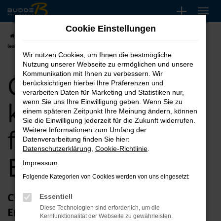
Zum
Hauptinhalt
Cookie Einstellungen
springen
Startseite
Essen
CUPRA
CUPRA Ateca
CUPRA Ateca kaufen,
leasen, finanzieren für Essen
Wir nutzen Cookies, um Ihnen die bestmögliche
Nutzung unserer Webseite zu ermöglichen und unsere
CUPRA Ateca
Kommunikation mit Ihnen zu verbessern. Wir
berücksichtigen hierbei Ihre Präferenzen und
verarbeiten Daten für Marketing und Statistiken nur,
kaufen, leasen,
wenn Sie uns Ihre Einwilligung geben. Wenn Sie zu
einem späteren Zeitpunkt Ihre Meinung ändern, können
Sie die Einwilligung jederzeit für die Zukunft widerrufen.
finanzieren für
Weitere Informationen zum Umfang der
Datenverarbeitung finden Sie hier:
Datenschutzerklärung
,
Cookie-Richtlinie
.
Essen
Impressum
Folgende Kategorien von Cookies werden von uns eingesetzt:
CUPRA Ateca Jahreswagen – unsere
Essentiell
Diese Technologien sind erforderlich, um die
Empfehlung für Essen und anderswo
Kernfunktionalität der Webseite zu gewährleisten.