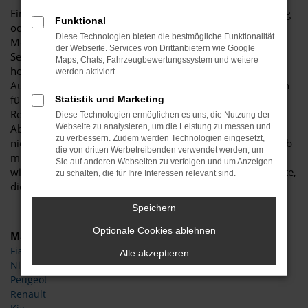
Ein Škoda Octavia Neuwagen ist erstklassig, ob in Duisburg
Funktional
oder an jedem beliebigen anderen Ort. In der aktuellen
Diese Technologien bieten die bestmögliche Funktionalität
Modellgeneration ist das Fahrzeug innerhalb seines
der Webseite. Services von Drittanbietern wie Google
Segments kaum zu übertreffen und bietet zudem ein
Maps, Chats, Fahrzeugbewertungssystem und weitere
herausragendes Preis-Leistungs-Niveau. Wir von Budde
werden aktiviert.
Automobile bieten Ihnen sowohl Škoda Octavia Neuwagen
für Duisburg als auch günstige EU-Neuwagen und EU-
Statistik und Marketing
Reimporte. Sie brauchen hinsichtlich der Qualität keinerlei
Diese Technologien ermöglichen es uns, die Nutzung der
Abstriche hinzunehmen und steigen zu einem spürbar
Webseite zu analysieren, um die Leistung zu messen und
zu verbessern. Zudem werden Technologien eingesetzt,
niedrigeren Preis in Ihr neues Fahrzeug. Als Familienbetrieb
die von dritten Werbetreibenden verwendet werden, um
mit mehr als 25 Jahren Erfahrung im Autobereich beraten
Sie auf anderen Webseiten zu verfolgen und um Anzeigen
wir Sie gern ausführlich und erläutern Ihnen alle Pluspunkte,
zu schalten, die für Ihre Interessen relevant sind.
die ein Škoda Octavia Neuwagen mit sich bringt.
Speichern
Optionale Cookies ablehnen
Marken
Fiat
Alle akzeptieren
Nissan
Peugeot
Renault