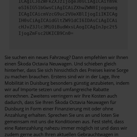
ICAgICJoZWFkZXJzIjoge30sCiAgICAiYm9k
eSI6IG51bGwsCiAgICAiZXhwZWN0Ijogewog
ICAgICAicmVzcG9uc2VUeXBlIjogIiIKICAg
IH0sCiAgICAidGltZW91dCI6IDAsCiAgICAi
cHJvZ3Jlc3MiOiBudWxsLAogICAgInJpc2t5
IjogZmFsc2UKICB9Cn0=
Sie suchen ein neues Fahrzeug? Dann empfehlen wir Ihnen
einen Škoda Octavia Neuwagen. Und schieben gleich
hinterher, dass Sie sich hinsichtlich des Preises keine Sorge
zu machen brauchen. Erstens sind wir in der Lage, Ihre
Mobilität in Duisburg besonders günstig anzubieten, indem
wir auf Importe setzen und umfangreiche Rabatte
einrechnen. Zweitens verringern wir Ihre Kosten auch
dadurch, dass Sie Ihren Škoda Octavia Neuwagen für
Duisburg in Form einer Finanzierung mit oder ohne
Anzahlung erhalten. Sprechen Sie uns an und loten Sie
gemeinsam mit uns die Konditionen aus. Fest steht, dass
eine Ratenzahlung nahezu immer möglich ist und dass wir
zudem gerne auch Ihren aktuellen Gebrauchtwagen in