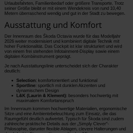
Urlaubsfahrten, Familienbedarf oder größere Transporte. Trotz
seiner Größe bleibt er mit einem Wendekreis von rund 10,40
Metern überraschend wendig und gut in der Stadt zu bewegen.
Ausstattung und Komfort
Der Innenraum des Škoda Octavia wurde für das Modelljahr
2026 weiter modernisiert und kombiniert digitale Technik mit
hoher Funktionalität. Das Cockpit ist klar strukturiert und wird
von einem frei stehenden Infotainment-Display sowie einem
digitalen Kombiinstrument geprägt.
Je nach Ausstattungslinie unterscheidet sich der Charakter
deutlich:
Selection
: komfortorientiert und funktional
Sportline
: sportlich mit dunklen Akzenten und
dynamischem Design
L&K (Laurin & Klement)
: besonders hochwertig mit
maximalem Komfortanspruch
Im Innenraum kommen hochwertige Materialien, ergonomische
Sitze und eine Ambientebeleuchtung zum Einsatz, die das
Raumgefühl deutlich aufwertet. Typisch für Škoda sind zudem
zahlreiche praktische Details aus der „Simply Clever“-
Philosophie, darunter flexible Ablagen, clevere Halterungen und