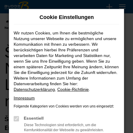
Zum
Hauptinhalt
Cookie Einstellungen
springen
Startseite
Duisburg
Škoda
Škoda Octavia
Škoda Octavia
Neuwagen | Lieferservice nach Duisburg
Wir nutzen Cookies, um Ihnen die bestmögliche
Nutzung unserer Webseite zu ermöglichen und unsere
Škoda Octavia
Kommunikation mit Ihnen zu verbessern. Wir
berücksichtigen hierbei Ihre Präferenzen und
verarbeiten Daten für Marketing und Statistiken nur,
Neuwagen |
wenn Sie uns Ihre Einwilligung geben. Wenn Sie zu
einem späteren Zeitpunkt Ihre Meinung ändern, können
Sie die Einwilligung jederzeit für die Zukunft widerrufen.
Lieferservice
Weitere Informationen zum Umfang der
Datenverarbeitung finden Sie hier:
Datenschutzerklärung
,
Cookie-Richtlinie
.
nach Duisburg
Impressum
Folgende Kategorien von Cookies werden von uns eingesetzt:
Škoda Octavia Neuwagen – wählen Sie
Essentiell
Diese Technologien sind erforderlich, um die
Erstklassigkeit für Duisburg
Kernfunktionalität der Webseite zu gewährleisten.