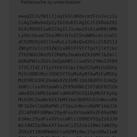
Fehlersuche zu unterstützen:
ewogICJuYW1lIjogIk5ldHdvcmtFcnJvciIs
CiAgImNvbmZpZyI6IHsKICAgICJtZXRob2Qi
OiAiR0VUIiwKICAgICJ1cmwiOiAiaHR0cHM6
Ly9hcGkueC5ha3MtcHJvZC5hdWRhcmlzLm5l
dC92MS9jbGllbnRzLzIxNzQvd2Vic2l0ZS12
ZWhpY2xlcz93ZWJzaXRlPTVlYTgxYjlkYjkz
ZTU2NGU1NzU5Y2RkMyZmaWx0ZXJbMF1bZmll
bGRdPW1vZGVsJmZpbHRlclswXVt2YWx1ZV09
JTVCJTdCJTIyYXVkYXJpc19pZCUyMiUzQSUy
MjViODNlMzc3OGE5YTUyMzAyNTAwMjEyMSUy
MiU3RCU1RCZmaWx0ZXJbMF1bb3BdPUlOJmZp
bHRlclsxXVtmaWVsZF09dXNhZ2VTdGF0ZSZm
aWx0ZXJbMV1bdmFsdWVdPSU1QiUyMk5FVyUy
MiU1RCZmaWx0ZXJbMV1bb3BdPUlOJnNvcnRb
MF1bZmllbGRdPWlzT3duJnNvcnRbMF1bb3Jk
ZXJdPURFU0Mmc29ydFsxXVtmaWVsZF09aXNU
b3Amc29ydFsxXVtvcmRlcl09REVTQyZzb3J0
WzJdW2ZpZWxkXT1wcmljZSZzb3J0WzJdW29y
ZGVyXT1BU0MmbGltaXQ9MjAmc2tpcD0wIiwK