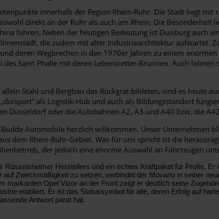
notenpunkte innerhalb der Region Rhein-Ruhr. Die Stadt liegt mi
sowohl direkt an der Ruhr als auch am Rhein. Die Besonderheit l
ina führen. Neben der heutigen Bedeutung ist Duisburg auch eine
er Innenstadt, die zudem mit alter Industriearchitektur aufwartet.
 und deren Wegbrechen in den 1970er Jahren zu einem enormen S
 des Saint Phalle mit deren Lebensretter-Brunnen. Auch lohnen
her allein Stahl und Bergbau das Rückgrat bildeten, sind es heut
 „duisport“ als Logistik-Hub und auch als Bildungsstandort fungi
afen Düsseldorf oder die Autobahnen A2, A3 und A40 bzw. die A4
i Budde Automobile herzlich willkommen. Unser Unternehmen blic
us dem Rhein-Ruhr-Gebiet. Was für uns spricht ist die herausra
ienbetrieb, der jedoch eine enorme Auswahl an Fahrzeugen unter
üsselsheimer Herstellers und ein echtes Kraftpaket für Profis. Er ist
nur auf Zweckmäßigkeit zu setzen, verbindet der Movano in seiner n
rkanten Opel Vizor an der Front zeigt er deutlich seine Zugehörigke
rie etabliert. Er ist das Statussymbol für alle, deren Erfolg auf har
 passende Antwort parat hat.