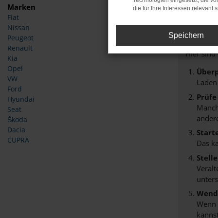
Technologien eingesetzt, die v
Marken
die für Ihre Interessen relevant s
Fiat
Fehle
Nissan
Speichern
Peugeot
Beim Lade
Renault
Hier sind
Kia
Opel
Überp
VW
Laden
Ford
Prüfe
Hyundai
Manche
Seat
andere
Škoda
Dacia
Start
CUPRA
Das k
Stell
Veralt
unters
Wende
Wenn d
kannst