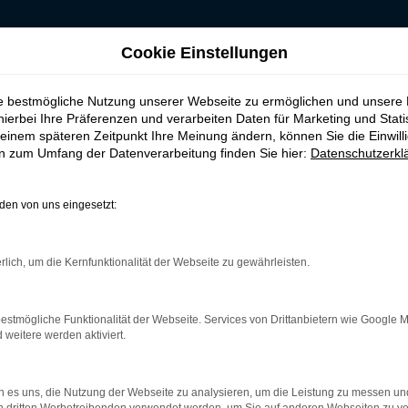
Cookie Einstellungen
 kaufen, leasen, finanzieren für Duisburg
ie bestmögliche Nutzung unserer Webseite zu ermöglichen und unsere
auchtwagen kaufen
hierbei Ihre Präferenzen und verarbeiten Daten für Marketing und Stati
einem späteren Zeitpunkt Ihre Meinung ändern, können Sie die Einwillig
en zum Umfang der Datenverarbeitung finden Sie hier:
Datenschutzerkl
isburg
en von uns eingesetzt:
nser Tipp für Duisburg
rlich, um die Kernfunktionalität der Webseite zu gewährleisten.
ichen Erwägungen heraus eine erstklassige Wahl. Sie sparen schl
 unterwegs. Was Budde Automobile auszeichnet, ist unsere Meist
Movano Gebrauchtwagen vor dem Verkauf nach Duisburg genau zu
estmögliche Funktionalität der Webseite. Services von Drittanbietern wie Google 
 selbst die Verschleißteile einschließt. Ein Opel Movano Gebra
eitere werden aktiviert.
 es uns, die Nutzung der Webseite zu analysieren, um die Leistung zu messen u