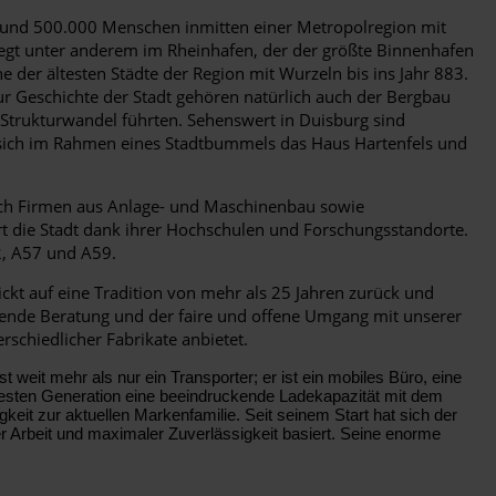
t rund 500.000 Menschen inmitten einer Metropolregion mit
iegt unter anderem im Rheinhafen, der der größte Binnenhafen
 der ältesten Städte der Region mit Wurzeln bis ins Jahr 883.
 Zur Geschichte der Stadt gehören natürlich auch der Bergbau
trukturwandel führten. Sehenswert in Duisburg sind
 sich im Rahmen eines Stadtbummels das Haus Hartenfels und
e auch Firmen aus Anlage- und Maschinenbau sowie
ert die Stadt dank ihrer Hochschulen und Forschungsstandorte.
2, A57 und A59.
kt auf eine Tradition von mehr als 25 Jahren zurück und
gende Beratung und der faire und offene Umgang mit unserer
schiedlicher Fabrikate anbietet.
 weit mehr als nur ein Transporter; er ist ein mobiles Büro, eine
euesten Generation eine beeindruckende Ladekapazität mit dem
it zur aktuellen Markenfamilie. Seit seinem Start hat sich der
ter Arbeit und maximaler Zuverlässigkeit basiert. Seine enorme