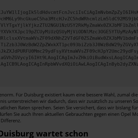
CJuYW1lIjogIk5ldHdvcmtFcnJvciIsCiAgImNvbmZpZyI6IHs
0cHM6Ly9hcGkueC5ha3MtcHJvZC5hdWRhcmlzLm5ldC92MS9jb
TVlYTgxYjlkYjkzZTU2NGU1NzU5Y2RkMyZmaWx0ZXJbMF1bZml
yYXVkYXJpc19pZCUyMiUzQSUyMjViODNlMzc3OGE5YTUyMzAyN
HRlclsxXVtmaWVsZF09dXNhZ2VTdGF0ZSZmaWx0ZXJbMV1bdmF
JTiZzb3J0WzBdW2ZpZWxkXT1pc093biZzb3J0WzBdW29yZGVyX
3JkZXJdPURFU0Mmc29ydFsyXVtmaWVsZF09cHJpY2Umc29ydFs
iaGVhZGVycyI6IHt9LAogICAgImJvZHkiOiBudWxsLAogICAgI
iAgICB9LAogICAgInRpbWVvdXQiOiAwLAogICAgInByb2dyZXN
orm. Für Duisburg existiert kaum eine bessere Wahl, zumal die 
arnis unterstreichen wir dadurch, dass wir zusätzlich zu unseren
tlichen Raten sprechen. Seien Sie versichert, dass wir bislang 
ürfen Sie auch Ihren aktuellen Gebrauchten gegen einen Opel 
Differenz.
 Duisburg wartet schon