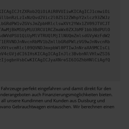
KICAgICJtZXRob2QiOiAiR0VUIiwKICAgICJ1cmwiOi
GllbnRzLzIxNzQvd2Vic2l0ZS12ZWhpY2xlcz93ZWJz
lbGRdPW1vZGVsJmZpbHRlclswXVt2YWx1ZV09JTVCJT
TAwMjBkMSUyMiU3RCU1RCZmaWx0ZXJbMF1bb3BdPUlO
sdWVdPSU1QiUyMlVTRUQlMjIlNUQmZmlsdGVyWzFdW2
T1ERVNDJnNvcnRbMV1bZmllbGRdPWlzVG9wJnNvcnRb
yXVtvcmRlcl09QVNDJmxpbWl0PTIwJnNraXA9MCIsCi
mV4cGVjdCI6IHsKICAgICAgInJlc3BvbnNlVHlwZSI6
zIjogbnVsbCwKICAgICJyaXNreSI6IGZhbHNlCiAgfQ
Fahrzeuge perfekt eingefahren und damit direkt für den
 Sonderangeboten auch Finanzierungsmöglichkeiten bieten.
für all unsere Kundinnen und Kunden aus Duisburg und
Movano Gebrauchtwagen eintauschen. Wir berechnen einen