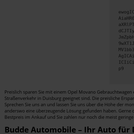
ewogI
AiaHR
aXRlP
dCJTI
JmZpb
9wXT1
MV1bb
AgICA
ICIiC
p9
Preislich sparen Sie mit einem Opel Movano Gebrauchtwagen en
Straßenverkehr in Duisburg geeignet sind. Die preisliche Ersp
Sprechen Sie uns an und lassen Sie uns über die Höhe der mona
anderswo eine überzeugende Lösung gefunden haben. Gerne d
Bestpreis im Ankauf und Sie zahlen nur noch die meist geringe 
Budde Automobile – Ihr Auto für