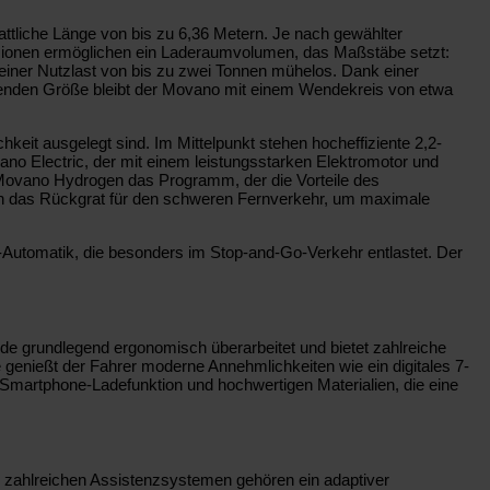
attliche Länge von bis zu 6,36 Metern. Je nach gewählter
nsionen ermöglichen ein Laderaumvolumen, das Maßstäbe setzt:
einer Nutzlast von bis zu zwei Tonnen mühelos. Dank einer
ckenden Größe bleibt der Movano mit einem Wendekreis von etwa
eit ausgelegt sind. Im Mittelpunkt stehen hocheffiziente 2,2-
ano Electric, der mit einem leistungsstarken Elektromotor und
er Movano Hydrogen das Programm, der die Vorteile des
och das Rückgrat für den schweren Fernverkehr, um maximale
n-Automatik, die besonders im Stop-and-Go-Verkehr entlastet. Der
e grundlegend ergonomisch überarbeitet und bietet zahlreiche
 genießt der Fahrer moderne Annehmlichkeiten wie ein digitales 7-
en Smartphone-Ladefunktion und hochwertigen Materialien, die eine
n zahlreichen Assistenzsystemen gehören ein adaptiver