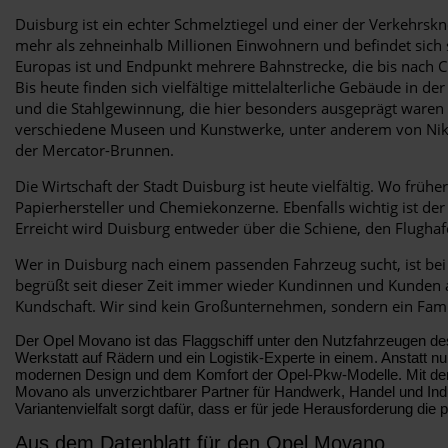
Duisburg ist ein echter Schmelztiegel und einer der Verkehrsk
mehr als zehneinhalb Millionen Einwohnern und befindet sich 
Europas ist und Endpunkt mehrere Bahnstrecke, die bis nach Ch
Bis heute finden sich vielfältige mittelalterliche Gebäude in d
und die Stahlgewinnung, die hier besonders ausgeprägt waren
verschiedene Museen und Kunstwerke, unter anderem von Niki
der Mercator-Brunnen.
Die Wirtschaft der Stadt Duisburg ist heute vielfältig. Wo frü
Papierhersteller und Chemiekonzerne. Ebenfalls wichtig ist der
Erreicht wird Duisburg entweder über die Schiene, den Flugh
Wer in Duisburg nach einem passenden Fahrzeug sucht, ist be
begrüßt seit dieser Zeit immer wieder Kundinnen und Kunden a
Kundschaft. Wir sind kein Großunternehmen, sondern ein Famil
Der Opel Movano ist das Flaggschiff unter den Nutzfahrzeugen des R
Werkstatt auf Rädern und ein Logistik-Experte in einem. Anstatt 
modernen Design und dem Komfort der Opel-Pkw-Modelle. Mit dem ma
Movano als unverzichtbarer Partner für Handwerk, Handel und Indust
Variantenvielfalt sorgt dafür, dass er für jede Herausforderung die
Aus dem Datenblatt für den Opel Movano