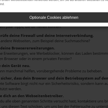
on dritten Werbetreibenden verwendet werden, um Sie auf anderen Webseiten zu ve
ind.
r: Network Error
Optionale Cookies ablehnen
n ist ein Fehler aufgetreten.
 ein paar Tipps, die dir helfen können:
rüfe deine Firewall und deine Internetverbindung.
 andere Webseiten, zum Beispiel deine Suchmaschine?
 deine Browsererweiterungen.
 Erweiterungen, wie Werbeblocker, können das Laden bestimmter 
n Browser oder in einem privaten Fenster?
e dein Gerät neu.
ann manchmal helfen, vorübergehende Probleme zu beheben.
e sicher, dass dein Browser und dein Betriebssystem auf de
ete Software birgt nicht nur ein Sicherheitsrisiko, sondern kann
tützt werden.
 dich an den Webseitenbetreiber.
u alle oben genannten Schritte versucht hast, kontaktiere uns 
 uns diesen Text schicken, um uns bei der Fehlersuche zu unterst