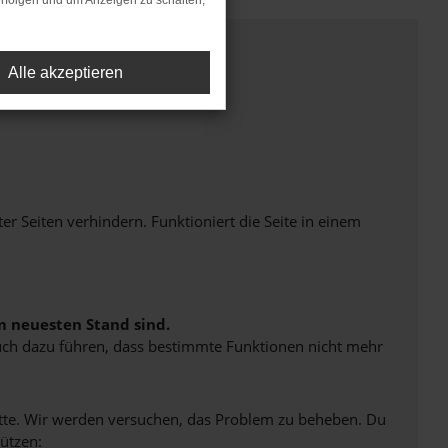
rfolgen und um Anzeigen zu schalten,
Alle akzeptieren
Seiten verhindern. Funktioniert die Seite in einem
m neuesten Stand sind.
 auch dazu führen, dass bestimmte Funktionen nicht mehr
bitte. Wir werden versuchen, das Problem zu beheben. Du
ützen: