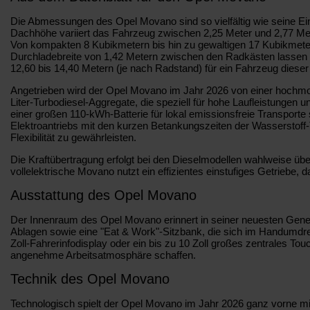
Die Abmessungen des Opel Movano sind so vielfältig wie seine Eins
Dachhöhe variiert das Fahrzeug zwischen 2,25 Meter und 2,77 Met
Von kompakten 8 Kubikmetern bis hin zu gewaltigen 17 Kubikmetern
Durchladebreite von 1,42 Metern zwischen den Radkästen lassen 
12,60 bis 14,40 Metern (je nach Radstand) für ein Fahrzeug diese
Angetrieben wird der Opel Movano im Jahr 2026 von einer hochmode
Liter-Turbodiesel-Aggregate, die speziell für hohe Laufleistunge
einer großen 110-kWh-Batterie für lokal emissionsfreie Transporte
Elektroantriebs mit den kurzen Betankungszeiten der Wasserstoff
Flexibilität zu gewährleisten.
Die Kraftübertragung erfolgt bei den Dieselmodellen wahlweise üb
vollelektrische Movano nutzt ein effizientes einstufiges Getriebe, da
Ausstattung des Opel Movano
Der Innenraum des Opel Movano erinnert in seiner neuesten Gener
Ablagen sowie eine "Eat & Work"-Sitzbank, die sich im Handumdrehe
Zoll-Fahrerinfodisplay oder ein bis zu 10 Zoll großes zentrales To
angenehme Arbeitsatmosphäre schaffen.
Technik des Opel Movano
Technologisch spielt der Opel Movano im Jahr 2026 ganz vorne mit