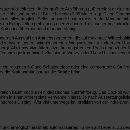
atzmöglichkeiten. In der größten Ausführung (L4) erreicht er eine st
er Höhe, während die Breite bei etwa 2,05 Meter liegt. Diese Dime
 ist alles möglich. Selbst schwere Lasten meistert der Movano mit 
sich Europaletten problemlos quer verladen. Trotz dieser beeindru
r Kategorie überraschend manövrierfähig.
rnen Auswahl an Antriebssystemen, die auf maximale Wirtschaftlichk
n und schwere Lasten optimiert wurden. Wegweisend ist zudem der Mov
 sorgt. Als innovative Alternative für Langstrecken-Profis ergänzt d
-Technologie kombiniert. Klassische Vierzylinder-Diesel bleiben jed
er ein robustes 6-Gang-Schaltgetriebe oder eine komfortable 8-Stufe
s die Kraft unmittelbar auf die Straße bringt.
ation kaum noch an ein klassisches Nutzfahrzeug. Das Cockpit wurd
n in einen Arbeitsplatz verwandeln lässt. Je nach Ausstattungslinie
uchscreen-Display. Wer viel unterwegs ist, profitiert von der induktiv
 und ermöglicht erstmals automatisiertes Fahren auf Level 2. Zu de