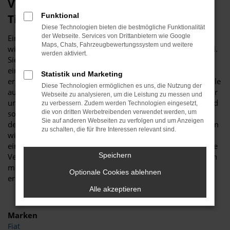
VW Touran Gebrauchtwagen – unser
Funktional
Tipp für Düsseldorf
Diese Technologien bieten die bestmögliche Funktionalität
der Webseite. Services von Drittanbietern wie Google
Ein VW Touran Gebrauchtwagen ist vor allem aus
Maps, Chats, Fahrzeugbewertungssystem und weitere
wirtschaftlichen Erwägungen heraus eine erstklassige Wahl.
werden aktiviert.
Sie sparen schlichtweg eine Menge Geld, wenn Sie sich für
ein gebrauchtes Modell entscheiden und sind trotzdem
Statistik und Marketing
erstklassig in Düsseldorf unterwegs. Was Budde Automobile
Diese Technologien ermöglichen es uns, die Nutzung der
auszeichnet, ist unsere Meisterwerkstatt. Wir verfügen über
Webseite zu analysieren, um die Leistung zu messen und
umfassende Kapazitäten und diverse Hebebühnen und sind
zu verbessern. Zudem werden Technologien eingesetzt,
somit in der Lage, jeden VW Touran Gebrauchtwagen vor
die von dritten Werbetreibenden verwendet werden, um
Sie auf anderen Webseiten zu verfolgen und um Anzeigen
dem Verkauf nach Düsseldorf genau zu überprüfen. Warum
zu schalten, die für Ihre Interessen relevant sind.
wir das tun? Ganz einfach, um Ihnen einen rundum
einwandfreien Wagen „servieren“ zu können, was selbst die
Speichern
Verschleißteile einschließt. Ein VW Touran Gebrauchtwagen
muss keineswegs ein Kompromiss sein, sondern ist ein
Optionale Cookies ablehnen
erstklassiges Fahrzeug in Topzustand.
Alle akzeptieren
Marken
Fiat