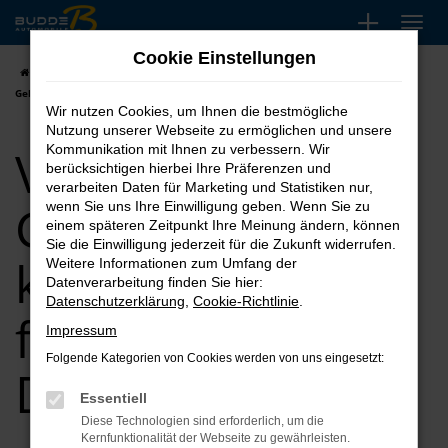
Zum
Hauptinhalt
Cookie Einstellungen
springen
Startseite
Düsseldorf
VW
VW Touran
VW Touran
Gebrauchtwagen kaufen, leasen, finanzieren für Düsseldorf
Wir nutzen Cookies, um Ihnen die bestmögliche
Nutzung unserer Webseite zu ermöglichen und unsere
VW Touran
Kommunikation mit Ihnen zu verbessern. Wir
berücksichtigen hierbei Ihre Präferenzen und
verarbeiten Daten für Marketing und Statistiken nur,
Gebrauchtwagen
wenn Sie uns Ihre Einwilligung geben. Wenn Sie zu
einem späteren Zeitpunkt Ihre Meinung ändern, können
Sie die Einwilligung jederzeit für die Zukunft widerrufen.
kaufen, leasen,
Weitere Informationen zum Umfang der
Datenverarbeitung finden Sie hier:
Datenschutzerklärung
,
Cookie-Richtlinie
.
finanzieren für
Impressum
Folgende Kategorien von Cookies werden von uns eingesetzt:
Düsseldorf
Essentiell
Diese Technologien sind erforderlich, um die
Kernfunktionalität der Webseite zu gewährleisten.