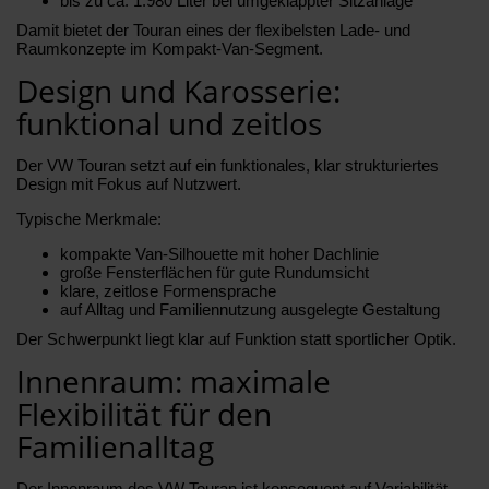
bis zu ca. 1.980 Liter bei umgeklappter Sitzanlage
Damit bietet der Touran eines der flexibelsten Lade- und
Raumkonzepte im Kompakt-Van-Segment.
Design und Karosserie:
funktional und zeitlos
Der VW Touran setzt auf ein funktionales, klar strukturiertes
Design mit Fokus auf Nutzwert.
Typische Merkmale:
kompakte Van-Silhouette mit hoher Dachlinie
große Fensterflächen für gute Rundumsicht
klare, zeitlose Formensprache
auf Alltag und Familiennutzung ausgelegte Gestaltung
Der Schwerpunkt liegt klar auf Funktion statt sportlicher Optik.
Innenraum: maximale
Flexibilität für den
Familienalltag
Der Innenraum des VW Touran ist konsequent auf Variabilität