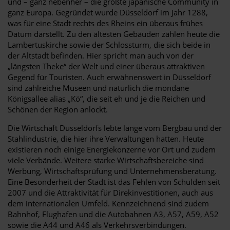
und – ganz nebenher – die größte japanische Community in
ganz Europa. Gegründet wurde Düsseldorf im Jahr 1288,
was für eine Stadt rechts des Rheins ein überaus frühes
Datum darstellt. Zu den ältesten Gebäuden zählen heute die
Lambertuskirche sowie der Schlossturm, die sich beide in
der Altstadt befinden. Hier spricht man auch von der
„längsten Theke“ der Welt und einer überaus attraktiven
Gegend für Touristen. Auch erwähnenswert in Düsseldorf
sind zahlreiche Museen und natürlich die mondäne
Königsallee alias „Kö“, die seit eh und je die Reichen und
Schönen der Region anlockt.
Die Wirtschaft Düsseldorfs lebte lange vom Bergbau und der
Stahlindustrie, die hier ihre Verwaltungen hatten. Heute
existieren noch einige Energiekonzerne vor Ort und zudem
viele Verbände. Weitere starke Wirtschaftsbereiche sind
Werbung, Wirtschaftsprüfung und Unternehmensberatung.
Eine Besonderheit der Stadt ist das Fehlen von Schulden seit
2007 und die Attraktivität für Direkinvestitionen, auch aus
dem internationalen Umfeld. Kennzeichnend sind zudem
Bahnhof, Flughafen und die Autobahnen A3, A57, A59, A52
sowie die A44 und A46 als Verkehrsverbindungen.