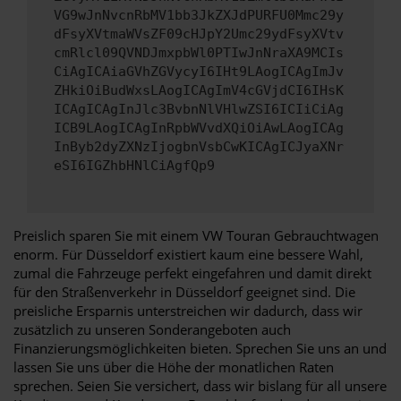
VG9wJnNvcnRbMV1bb3JkZXJdPURFU0Mmc29y
dFsyXVtmaWVsZF09cHJpY2Umc29ydFsyXVtv
cmRlcl09QVNDJmxpbWl0PTIwJnNraXA9MCIs
CiAgICAiaGVhZGVycyI6IHt9LAogICAgImJv
ZHkiOiBudWxsLAogICAgImV4cGVjdCI6IHsK
ICAgICAgInJlc3BvbnNlVHlwZSI6ICIiCiAg
ICB9LAogICAgInRpbWVvdXQiOiAwLAogICAg
InByb2dyZXNzIjogbnVsbCwKICAgICJyaXNr
eSI6IGZhbHNlCiAgfQp9
Preislich sparen Sie mit einem VW Touran Gebrauchtwagen
enorm. Für Düsseldorf existiert kaum eine bessere Wahl,
zumal die Fahrzeuge perfekt eingefahren und damit direkt
für den Straßenverkehr in Düsseldorf geeignet sind. Die
preisliche Ersparnis unterstreichen wir dadurch, dass wir
zusätzlich zu unseren Sonderangeboten auch
Finanzierungsmöglichkeiten bieten. Sprechen Sie uns an und
lassen Sie uns über die Höhe der monatlichen Raten
sprechen. Seien Sie versichert, dass wir bislang für all unsere