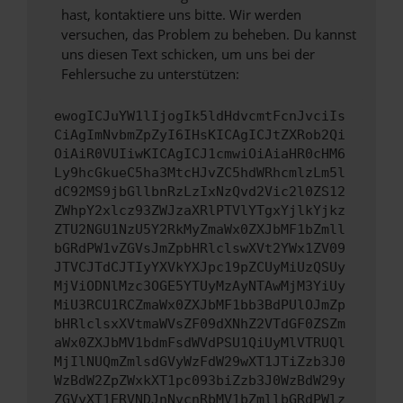
hast, kontaktiere uns bitte. Wir werden
versuchen, das Problem zu beheben. Du kannst
uns diesen Text schicken, um uns bei der
Fehlersuche zu unterstützen:
ewogICJuYW1lIjogIk5ldHdvcmtFcnJvciIs
CiAgImNvbmZpZyI6IHsKICAgICJtZXRob2Qi
OiAiR0VUIiwKICAgICJ1cmwiOiAiaHR0cHM6
Ly9hcGkueC5ha3MtcHJvZC5hdWRhcmlzLm5l
dC92MS9jbGllbnRzLzIxNzQvd2Vic2l0ZS12
ZWhpY2xlcz93ZWJzaXRlPTVlYTgxYjlkYjkz
ZTU2NGU1NzU5Y2RkMyZmaWx0ZXJbMF1bZmll
bGRdPW1vZGVsJmZpbHRlclswXVt2YWx1ZV09
JTVCJTdCJTIyYXVkYXJpc19pZCUyMiUzQSUy
MjViODNlMzc3OGE5YTUyMzAyNTAwMjM3YiUy
MiU3RCU1RCZmaWx0ZXJbMF1bb3BdPUlOJmZp
bHRlclsxXVtmaWVsZF09dXNhZ2VTdGF0ZSZm
aWx0ZXJbMV1bdmFsdWVdPSU1QiUyMlVTRUQl
MjIlNUQmZmlsdGVyWzFdW29wXT1JTiZzb3J0
WzBdW2ZpZWxkXT1pc093biZzb3J0WzBdW29y
ZGVyXT1ERVNDJnNvcnRbMV1bZmllbGRdPWlz