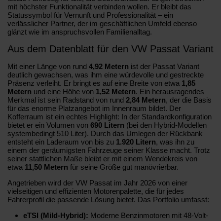
mit höchster Funktionalität verbinden wollen. Er bleibt das
Statussymbol für Vernunft und Professionalität – ein
verlässlicher Partner, der im geschäftlichen Umfeld ebenso
glänzt wie im anspruchsvollen Familienalltag.
Aus dem Datenblatt für den VW Passat Variant
Mit einer Länge von rund
4,92 Metern
ist der Passat Variant
deutlich gewachsen, was ihm eine würdevolle und gestreckte
Präsenz verleiht. Er bringt es auf eine Breite von etwa
1,85
Metern
und eine Höhe von
1,52 Metern
. Ein herausragendes
Merkmal ist sein Radstand von rund
2,84 Metern
, der die Basis
für das enorme Platzangebot im Innenraum bildet. Der
Kofferraum ist ein echtes Highlight: In der Standardkonfiguration
bietet er ein Volumen von
690 Litern
(bei den Hybrid-Modellen
systembedingt 510 Liter). Durch das Umlegen der Rückbank
entsteht ein Laderaum von bis zu
1.920 Litern
, was ihn zu
einem der geräumigsten Fahrzeuge seiner Klasse macht. Trotz
seiner stattlichen Maße bleibt er mit einem Wendekreis von
etwa
11,50 Metern
für seine Größe gut manövrierbar.
Angetrieben wird der VW Passat im Jahr 2026 von einer
vielseitigen und effizienten Motorenpalette, die für jedes
Fahrerprofil die passende Lösung bietet. Das Portfolio umfasst:
eTSI (Mild-Hybrid):
Moderne Benzinmotoren mit 48-Volt-