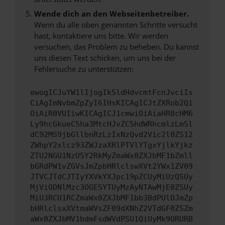
Wende dich an den Webseitenbetreiber.
Wenn du alle oben genannten Schritte versucht
hast, kontaktiere uns bitte. Wir werden
versuchen, das Problem zu beheben. Du kannst
uns diesen Text schicken, um uns bei der
Fehlersuche zu unterstützen:
ewogICJuYW1lIjogIk5ldHdvcmtFcnJvciIs
CiAgImNvbmZpZyI6IHsKICAgICJtZXRob2Qi
OiAiR0VUIiwKICAgICJ1cmwiOiAiaHR0cHM6
Ly9hcGkueC5ha3MtcHJvZC5hdWRhcmlzLm5l
dC92MS9jbGllbnRzLzIxNzQvd2Vic2l0ZS12
ZWhpY2xlcz93ZWJzaXRlPTVlYTgxYjlkYjkz
ZTU2NGU1NzU5Y2RkMyZmaWx0ZXJbMF1bZmll
bGRdPW1vZGVsJmZpbHRlclswXVt2YWx1ZV09
JTVCJTdCJTIyYXVkYXJpc19pZCUyMiUzQSUy
MjViODNlMzc3OGE5YTUyMzAyNTAwMjE0ZSUy
MiU3RCU1RCZmaWx0ZXJbMF1bb3BdPUlOJmZp
bHRlclsxXVtmaWVsZF09dXNhZ2VTdGF0ZSZm
aWx0ZXJbMV1bdmFsdWVdPSU1QiUyMk9ORURB