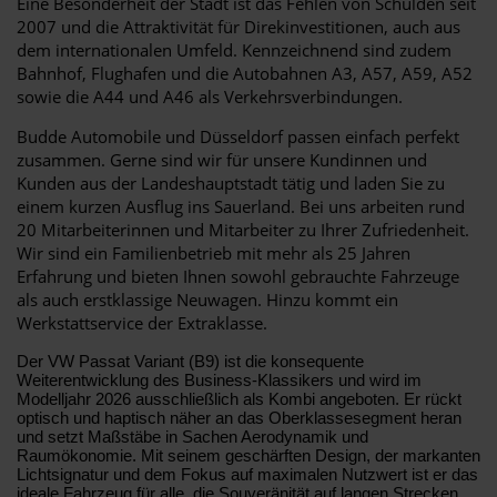
Eine Besonderheit der Stadt ist das Fehlen von Schulden seit
2007 und die Attraktivität für Direkinvestitionen, auch aus
dem internationalen Umfeld. Kennzeichnend sind zudem
Bahnhof, Flughafen und die Autobahnen A3, A57, A59, A52
sowie die A44 und A46 als Verkehrsverbindungen.
Budde Automobile und Düsseldorf passen einfach perfekt
zusammen. Gerne sind wir für unsere Kundinnen und
Kunden aus der Landeshauptstadt tätig und laden Sie zu
einem kurzen Ausflug ins Sauerland. Bei uns arbeiten rund
20 Mitarbeiterinnen und Mitarbeiter zu Ihrer Zufriedenheit.
Wir sind ein Familienbetrieb mit mehr als 25 Jahren
Erfahrung und bieten Ihnen sowohl gebrauchte Fahrzeuge
als auch erstklassige Neuwagen. Hinzu kommt ein
Werkstattservice der Extraklasse.
Der VW Passat Variant (B9) ist die konsequente
Weiterentwicklung des Business-Klassikers und wird im
Modelljahr 2026 ausschließlich als Kombi angeboten. Er rückt
optisch und haptisch näher an das Oberklassesegment heran
und setzt Maßstäbe in Sachen Aerodynamik und
Raumökonomie. Mit seinem geschärften Design, der markanten
Lichtsignatur und dem Fokus auf maximalen Nutzwert ist er das
ideale Fahrzeug für alle, die Souveränität auf langen Strecken