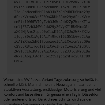
WVJFR0lTVFJBVElPTiUyMiU1RCZmaWx0ZXJb
MV1bb3BdPUlOJnNvcnRbMF1bZmllbGRdPWlz
T3duJnNvcnRbMF1bb3JkZXJdPURFU0Mmc29y
dFsxXVtmaWVsZF09aXNUb3Amc29ydFsxXVtv
cmRlcl09REVTQyZzb3J0WzJdW2ZpZWxkXT1w
cmljZSZzb3J0WzJdW29yZGVyXT1BU0MmbGlt
aXQ9MjAmc2tpcD0wIiwKICAgICJoZWFkZXJz
Ijoge30sCiAgICAiYm9keSI6IG51bGwsCiAg
ICAiZXhwZWN0IjogewogICAgICAicmVzcG9u
c2VUeXBlIjogIiIKICAgIH0sCiAgICAidGlt
ZW91dCI6IDAsCiAgICAicHJvZ3Jlc3MiOiBu
dWxsLAogICAgInJpc2t5IjogZmFsc2UKICB9
Cn0=
Warum eine VW Passat Variant Tageszulassung so heißt, ist
schnell erklärt. Man nehme eine Neuwagen mitsamt einer
attraktiven Ausstattung, erstklassiger Motorisierung und viel
Komfort und lasse diesen für genau einen Tag in Düsseldorf
oder anderenorts zu. Dank dieses Schritts wird aus dem
vormaligen Neuwagen in juristischer Hinsicht ein