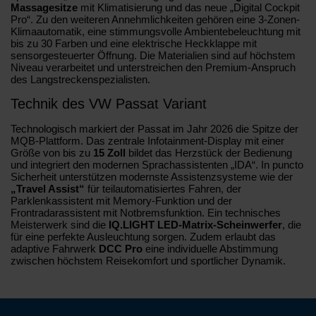
Massagesitze
mit Klimatisierung und das neue „Digital Cockpit
Pro“. Zu den weiteren Annehmlichkeiten gehören eine 3-Zonen-
Klimaautomatik, eine stimmungsvolle Ambientebeleuchtung mit
bis zu 30 Farben und eine elektrische Heckklappe mit
sensorgesteuerter Öffnung. Die Materialien sind auf höchstem
Niveau verarbeitet und unterstreichen den Premium-Anspruch
des Langstreckenspezialisten.
Technik des VW Passat Variant
Technologisch markiert der Passat im Jahr 2026 die Spitze der
MQB-Plattform. Das zentrale Infotainment-Display mit einer
Größe von bis zu
15 Zoll
bildet das Herzstück der Bedienung
und integriert den modernen Sprachassistenten „IDA“. In puncto
Sicherheit unterstützen modernste Assistenzsysteme wie der
„Travel Assist“
für teilautomatisiertes Fahren, der
Parklenkassistent mit Memory-Funktion und der
Frontradarassistent mit Notbremsfunktion. Ein technisches
Meisterwerk sind die
IQ.LIGHT LED-Matrix-Scheinwerfer
, die
für eine perfekte Ausleuchtung sorgen. Zudem erlaubt das
adaptive Fahrwerk
DCC Pro
eine individuelle Abstimmung
zwischen höchstem Reisekomfort und sportlicher Dynamik.