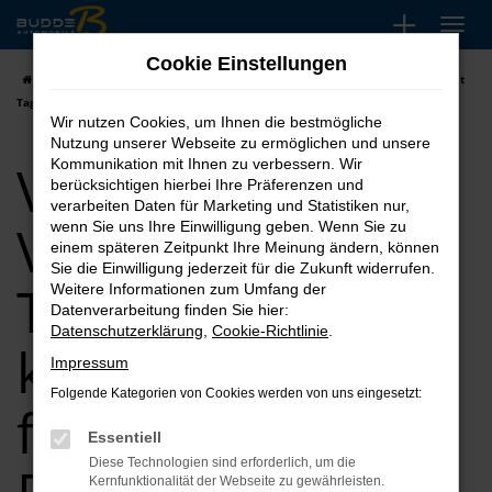
Zum
Hauptinhalt
Cookie Einstellungen
springen
Startseite
Düsseldorf
VW
VW Passat Variant
VW Passat Variant
Tageszulassung kaufen, leasen, finanzieren für Düsseldorf
Wir nutzen Cookies, um Ihnen die bestmögliche
Nutzung unserer Webseite zu ermöglichen und unsere
VW Passat
Kommunikation mit Ihnen zu verbessern. Wir
berücksichtigen hierbei Ihre Präferenzen und
verarbeiten Daten für Marketing und Statistiken nur,
Variant
wenn Sie uns Ihre Einwilligung geben. Wenn Sie zu
einem späteren Zeitpunkt Ihre Meinung ändern, können
Sie die Einwilligung jederzeit für die Zukunft widerrufen.
Tageszulassung
Weitere Informationen zum Umfang der
Datenverarbeitung finden Sie hier:
Datenschutzerklärung
,
Cookie-Richtlinie
.
kaufen, leasen,
Impressum
Folgende Kategorien von Cookies werden von uns eingesetzt:
finanzieren für
Essentiell
Diese Technologien sind erforderlich, um die
Kernfunktionalität der Webseite zu gewährleisten.