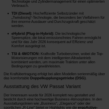
Technologie und Zylindermanagement für einen optimierten
Verbrauch.
TDI (Diesel):
Hocheffiziente Selbstzünder mit
„Twindosing“-Technologie, die besonders bei Vielfahrern für
ihre enorme Ausdauer und Durchzugskraft geschätzt
werden.
eHybrid (Plug-in-Hybrid):
Die technologische
Speerspitze, die lokal emissionsfreies Fahren ermöglicht
und für das Jahr 2026 konsequent auf Effizienz und
Komfort ausgelegt ist.
TSI & 4MOTION:
Kraftvolle Turbobenziner, wobei die Top-
Motorisierungen mit dem intelligenten Allradantrieb
kombiniert werden, um maximale Traktion unter allen
Bedingungen zu gewährleisten.
Die Kraftübertragung erfolgt bei allen Modellen serienmäßig über
das komfortable
Doppelkupplungsgetriebe (DSG)
.
Ausstattung des VW Passat Variant
Der Innenraum wurde für 2026 komplett neu gestaltet und
besticht durch eine hochwertige Business-Atmosphäre. In den
Ausstattungslinien wie „Business“, „Elegance“ oder der
sportlichen „R-Line“ bietet er Highlights wie die
ergoActive-