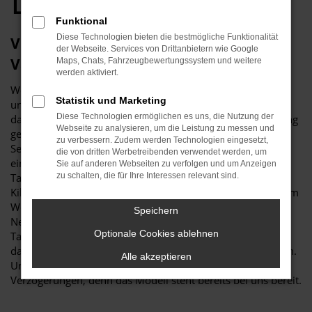
Düsseldorf
Funktional
Diese Technologien bieten die bestmögliche Funktionalität
Viele gute Gründe für eine VW Passat
der Webseite. Services von Drittanbietern wie Google
Variant Tageszulassung in Düsseldorf
Maps, Chats, Fahrzeugbewertungssystem und weitere
werden aktiviert.
Wer sich für ein neues Fahrzeug interessiert, führt nahezu
Statistik und Marketing
unweigerlich umfassende Recherchen durch. Haben Sie
Diese Technologien ermöglichen es uns, die Nutzung der
dabei auch schon an eine VW Passat Variant Tageszulassung
Webseite zu analysieren, um die Leistung zu messen und
gedacht? Wir fragen deshalb, weil es für Ihr „Unterwegs-
zu verbessern. Zudem werden Technologien eingesetzt,
Sein“ in Düsseldorf kaum eine günstigere Möglichkeit für
die von dritten Werbetreibenden verwendet werden, um
einen echten Neuwagen gibt. Die VW Passat Variant
Sie auf anderen Webseiten zu verfolgen und um Anzeigen
Tageszulassung ist ein Fahrzeug, das noch keinen einzigen
zu schalten, die für Ihre Interessen relevant sind.
Kilometer gefahren wurde und entsprechend frisch aus dem
Werk stammt. Der Unterschied zu einem bestellten
Speichern
Neuwagen besteht darin, dass die VW Passat Variant
Optionale Cookies ablehnen
Tageszulassung bereits komplett konfiguriert ist und nur
darauf wartet, von Ihnen in Düsseldorf gefahren zu werden.
Alle akzeptieren
Und das ohne Umschweife, Wartezeiten oder
Verzögerungen, denn das Modell steht bereits bei uns bereit.