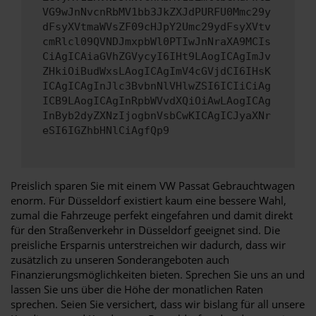
VG9wJnNvcnRbMV1bb3JkZXJdPURFU0Mmc29y
dFsyXVtmaWVsZF09cHJpY2Umc29ydFsyXVtv
cmRlcl09QVNDJmxpbWl0PTIwJnNraXA9MCIs
CiAgICAiaGVhZGVycyI6IHt9LAogICAgImJv
ZHkiOiBudWxsLAogICAgImV4cGVjdCI6IHsK
ICAgICAgInJlc3BvbnNlVHlwZSI6ICIiCiAg
ICB9LAogICAgInRpbWVvdXQiOiAwLAogICAg
InByb2dyZXNzIjogbnVsbCwKICAgICJyaXNr
eSI6IGZhbHNlCiAgfQp9
Preislich sparen Sie mit einem VW Passat Gebrauchtwagen
enorm. Für Düsseldorf existiert kaum eine bessere Wahl,
zumal die Fahrzeuge perfekt eingefahren und damit direkt
für den Straßenverkehr in Düsseldorf geeignet sind. Die
preisliche Ersparnis unterstreichen wir dadurch, dass wir
zusätzlich zu unseren Sonderangeboten auch
Finanzierungsmöglichkeiten bieten. Sprechen Sie uns an und
lassen Sie uns über die Höhe der monatlichen Raten
sprechen. Seien Sie versichert, dass wir bislang für all unsere