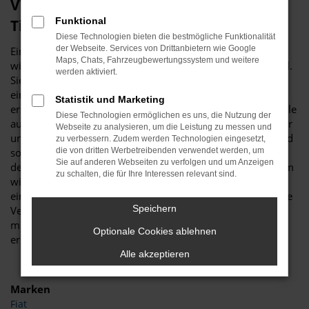
VW Passat Gebrauchtwagen – unser
Funktional
Tipp für Düsseldorf
Diese Technologien bieten die bestmögliche Funktionalität
der Webseite. Services von Drittanbietern wie Google
Ein VW Passat Gebrauchtwagen ist vor allem aus
Maps, Chats, Fahrzeugbewertungssystem und weitere
wirtschaftlichen Erwägungen heraus eine erstklassige Wahl.
werden aktiviert.
Sie sparen schlichtweg eine Menge Geld, wenn Sie sich für
ein gebrauchtes Modell entscheiden und sind trotzdem
Statistik und Marketing
erstklassig in Düsseldorf unterwegs. Was Budde Automobile
Diese Technologien ermöglichen es uns, die Nutzung der
auszeichnet, ist unsere Meisterwerkstatt. Wir verfügen über
Webseite zu analysieren, um die Leistung zu messen und
umfassende Kapazitäten und diverse Hebebühnen und sind
zu verbessern. Zudem werden Technologien eingesetzt,
somit in der Lage, jeden VW Passat Gebrauchtwagen vor
die von dritten Werbetreibenden verwendet werden, um
Sie auf anderen Webseiten zu verfolgen und um Anzeigen
dem Verkauf nach Düsseldorf genau zu überprüfen. Warum
zu schalten, die für Ihre Interessen relevant sind.
wir das tun? Ganz einfach, um Ihnen einen rundum
einwandfreien Wagen „servieren“ zu können, was selbst die
Speichern
Verschleißteile einschließt. Ein VW Passat Gebrauchtwagen
muss keineswegs ein Kompromiss sein, sondern ist ein
Optionale Cookies ablehnen
erstklassiges Fahrzeug in Topzustand.
Alle akzeptieren
Marken
Fiat