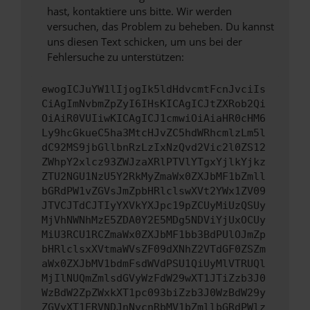
hast, kontaktiere uns bitte. Wir werden
versuchen, das Problem zu beheben. Du kannst
uns diesen Text schicken, um uns bei der
Fehlersuche zu unterstützen:
ewogICJuYW1lIjogIk5ldHdvcmtFcnJvciIs
CiAgImNvbmZpZyI6IHsKICAgICJtZXRob2Qi
OiAiR0VUIiwKICAgICJ1cmwiOiAiaHR0cHM6
Ly9hcGkueC5ha3MtcHJvZC5hdWRhcmlzLm5l
dC92MS9jbGllbnRzLzIxNzQvd2Vic2l0ZS12
ZWhpY2xlcz93ZWJzaXRlPTVlYTgxYjlkYjkz
ZTU2NGU1NzU5Y2RkMyZmaWx0ZXJbMF1bZmll
bGRdPW1vZGVsJmZpbHRlclswXVt2YWx1ZV09
JTVCJTdCJTIyYXVkYXJpc19pZCUyMiUzQSUy
MjVhNWNhMzE5ZDA0Y2E5MDg5NDViYjUxOCUy
MiU3RCU1RCZmaWx0ZXJbMF1bb3BdPUlOJmZp
bHRlclsxXVtmaWVsZF09dXNhZ2VTdGF0ZSZm
aWx0ZXJbMV1bdmFsdWVdPSU1QiUyMlVTRUQl
MjIlNUQmZmlsdGVyWzFdW29wXT1JTiZzb3J0
WzBdW2ZpZWxkXT1pc093biZzb3J0WzBdW29y
ZGVyXT1ERVNDJnNvcnRbMV1bZmllbGRdPWlz