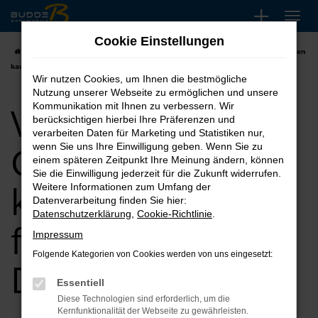
Zum
Hauptinhalt
Cookie Einstellungen
springen
Startseite
Düsseldorf
VW
VW Passat
VW Passat Gebrauchtwagen
kaufen, leasen, finanzieren für Düsseldorf
Wir nutzen Cookies, um Ihnen die bestmögliche
Nutzung unserer Webseite zu ermöglichen und unsere
VW Passat
Kommunikation mit Ihnen zu verbessern. Wir
berücksichtigen hierbei Ihre Präferenzen und
verarbeiten Daten für Marketing und Statistiken nur,
Gebrauchtwagen
wenn Sie uns Ihre Einwilligung geben. Wenn Sie zu
einem späteren Zeitpunkt Ihre Meinung ändern, können
Sie die Einwilligung jederzeit für die Zukunft widerrufen.
kaufen, leasen,
Weitere Informationen zum Umfang der
Datenverarbeitung finden Sie hier:
Datenschutzerklärung
,
Cookie-Richtlinie
.
finanzieren für
Impressum
Folgende Kategorien von Cookies werden von uns eingesetzt:
Düsseldorf
Essentiell
Diese Technologien sind erforderlich, um die
Kernfunktionalität der Webseite zu gewährleisten.