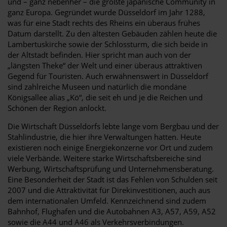
und – ganz nebenher – die größte japanische Community in
ganz Europa. Gegründet wurde Düsseldorf im Jahr 1288,
was für eine Stadt rechts des Rheins ein überaus frühes
Datum darstellt. Zu den ältesten Gebäuden zählen heute die
Lambertuskirche sowie der Schlossturm, die sich beide in
der Altstadt befinden. Hier spricht man auch von der
„längsten Theke“ der Welt und einer überaus attraktiven
Gegend für Touristen. Auch erwähnenswert in Düsseldorf
sind zahlreiche Museen und natürlich die mondäne
Königsallee alias „Kö“, die seit eh und je die Reichen und
Schönen der Region anlockt.
Die Wirtschaft Düsseldorfs lebte lange vom Bergbau und der
Stahlindustrie, die hier ihre Verwaltungen hatten. Heute
existieren noch einige Energiekonzerne vor Ort und zudem
viele Verbände. Weitere starke Wirtschaftsbereiche sind
Werbung, Wirtschaftsprüfung und Unternehmensberatung.
Eine Besonderheit der Stadt ist das Fehlen von Schulden seit
2007 und die Attraktivität für Direkinvestitionen, auch aus
dem internationalen Umfeld. Kennzeichnend sind zudem
Bahnhof, Flughafen und die Autobahnen A3, A57, A59, A52
sowie die A44 und A46 als Verkehrsverbindungen.