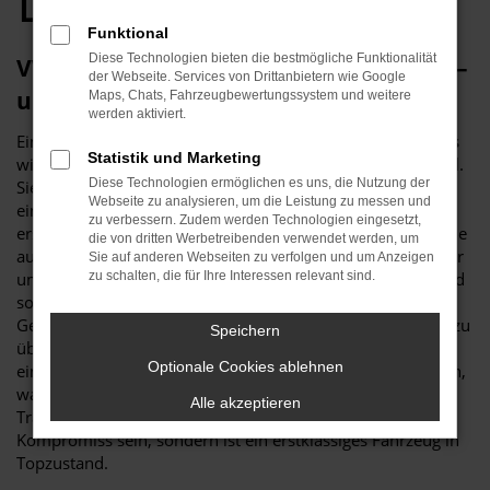
Dortmund
Funktional
Diese Technologien bieten die bestmögliche Funktionalität
VW T6.1 Transporter Gebrauchtwagen –
der Webseite. Services von Drittanbietern wie Google
unser Tipp für Dortmund
Maps, Chats, Fahrzeugbewertungssystem und weitere
werden aktiviert.
Ein VW T6.1 Transporter Gebrauchtwagen ist vor allem aus
Statistik und Marketing
wirtschaftlichen Erwägungen heraus eine erstklassige Wahl.
Diese Technologien ermöglichen es uns, die Nutzung der
Sie sparen schlichtweg eine Menge Geld, wenn Sie sich für
Webseite zu analysieren, um die Leistung zu messen und
ein gebrauchtes Modell entscheiden und sind trotzdem
zu verbessern. Zudem werden Technologien eingesetzt,
erstklassig in Dortmund unterwegs. Was Budde Automobile
die von dritten Werbetreibenden verwendet werden, um
auszeichnet, ist unsere Meisterwerkstatt. Wir verfügen über
Sie auf anderen Webseiten zu verfolgen und um Anzeigen
umfassende Kapazitäten und diverse Hebebühnen und sind
zu schalten, die für Ihre Interessen relevant sind.
somit in der Lage, jeden VW T6.1 Transporter
Gebrauchtwagen vor dem Verkauf nach Dortmund genau zu
Speichern
überprüfen. Warum wir das tun? Ganz einfach, um Ihnen
Optionale Cookies ablehnen
einen rundum einwandfreien Wagen „servieren“ zu können,
was selbst die Verschleißteile einschließt. Ein VW T6.1
Alle akzeptieren
Transporter Gebrauchtwagen muss keineswegs ein
Kompromiss sein, sondern ist ein erstklassiges Fahrzeug in
Topzustand.