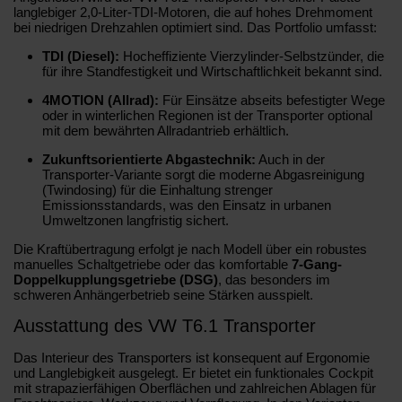
langlebiger 2,0-Liter-TDI-Motoren, die auf hohes Drehmoment
bei niedrigen Drehzahlen optimiert sind. Das Portfolio umfasst:
TDI (Diesel):
Hocheffiziente Vierzylinder-Selbstzünder, die
für ihre Standfestigkeit und Wirtschaftlichkeit bekannt sind.
4MOTION (Allrad):
Für Einsätze abseits befestigter Wege
oder in winterlichen Regionen ist der Transporter optional
mit dem bewährten Allradantrieb erhältlich.
Zukunftsorientierte Abgastechnik:
Auch in der
Transporter-Variante sorgt die moderne Abgasreinigung
(Twindosing) für die Einhaltung strenger
Emissionsstandards, was den Einsatz in urbanen
Umweltzonen langfristig sichert.
Die Kraftübertragung erfolgt je nach Modell über ein robustes
manuelles Schaltgetriebe oder das komfortable
7-Gang-
Doppelkupplungsgetriebe (DSG)
, das besonders im
schweren Anhängerbetrieb seine Stärken ausspielt.
Ausstattung des VW T6.1 Transporter
Das Interieur des Transporters ist konsequent auf Ergonomie
und Langlebigkeit ausgelegt. Er bietet ein funktionales Cockpit
mit strapazierfähigen Oberflächen und zahlreichen Ablagen für