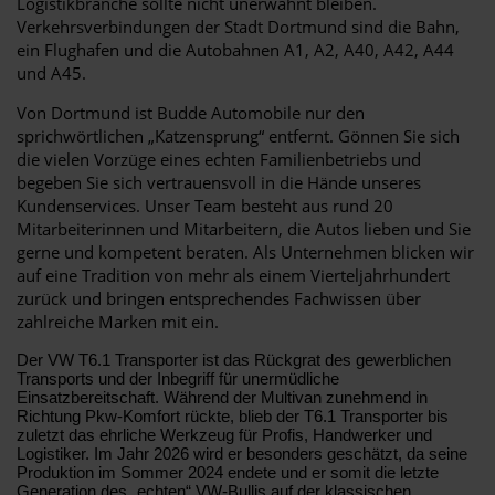
Logistikbranche sollte nicht unerwähnt bleiben.
Verkehrsverbindungen der Stadt Dortmund sind die Bahn,
ein Flughafen und die Autobahnen A1, A2, A40, A42, A44
und A45.
Von Dortmund ist Budde Automobile nur den
sprichwörtlichen „Katzensprung“ entfernt. Gönnen Sie sich
die vielen Vorzüge eines echten Familienbetriebs und
begeben Sie sich vertrauensvoll in die Hände unseres
Kundenservices. Unser Team besteht aus rund 20
Mitarbeiterinnen und Mitarbeitern, die Autos lieben und Sie
gerne und kompetent beraten. Als Unternehmen blicken wir
auf eine Tradition von mehr als einem Vierteljahrhundert
zurück und bringen entsprechendes Fachwissen über
zahlreiche Marken mit ein.
Der VW T6.1 Transporter ist das Rückgrat des gewerblichen
Transports und der Inbegriff für unermüdliche
Einsatzbereitschaft. Während der Multivan zunehmend in
Richtung Pkw-Komfort rückte, blieb der T6.1 Transporter bis
zuletzt das ehrliche Werkzeug für Profis, Handwerker und
Logistiker. Im Jahr 2026 wird er besonders geschätzt, da seine
Produktion im Sommer 2024 endete und er somit die letzte
Generation des „echten“ VW-Bullis auf der klassischen