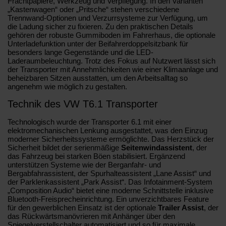
Frachtpapiere, Werkzeug und Verpflegung. In den Varianten
„Kastenwagen“ oder „Pritsche“ stehen verschiedene
Trennwand-Optionen und Verzurrsysteme zur Verfügung, um
die Ladung sicher zu fixieren. Zu den praktischen Details
gehören der robuste Gummiboden im Fahrerhaus, die optionale
Unterladefunktion unter der Beifahrerdoppelsitzbank für
besonders lange Gegenstände und die LED-
Laderaumbeleuchtung. Trotz des Fokus auf Nutzwert lässt sich
der Transporter mit Annehmlichkeiten wie einer Klimaanlage und
beheizbaren Sitzen ausstatten, um den Arbeitsalltag so
angenehm wie möglich zu gestalten.
Technik des VW T6.1 Transporter
Technologisch wurde der Transporter 6.1 mit einer
elektromechanischen Lenkung ausgestattet, was den Einzug
moderner Sicherheitssysteme ermöglichte. Das Herzstück der
Sicherheit bildet der serienmäßige
Seitenwindassistent
, der
das Fahrzeug bei starken Böen stabilisiert. Ergänzend
unterstützen Systeme wie der Berganfahr- und
Bergabfahrassistent, der Spurhalteassistent „Lane Assist“ und
der Parklenkassistent „Park Assist“. Das Infotainment-System
„Composition Audio“ bietet eine moderne Schnittstelle inklusive
Bluetooth-Freisprecheinrichtung. Ein unverzichtbares Feature
für den gewerblichen Einsatz ist der optionale
Trailer Assist
, der
das Rückwärtsmanövrieren mit Anhänger über den
Spiegelverstellschalter automatisiert und so für maximale