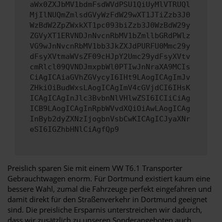
aWx0ZXJbMV1bdmFsdWVdPSU1QiUyMlVTRUQl
MjIlNUQmZmlsdGVyWzFdW29wXT1JTiZzb3J0
WzBdW2ZpZWxkXT1pc093biZzb3J0WzBdW29y
ZGVyXT1ERVNDJnNvcnRbMV1bZmllbGRdPWlz
VG9wJnNvcnRbMV1bb3JkZXJdPURFU0Mmc29y
dFsyXVtmaWVsZF09cHJpY2Umc29ydFsyXVtv
cmRlcl09QVNDJmxpbWl0PTIwJnNraXA9MCIs
CiAgICAiaGVhZGVycyI6IHt9LAogICAgImJv
ZHkiOiBudWxsLAogICAgImV4cGVjdCI6IHsK
ICAgICAgInJlc3BvbnNlVHlwZSI6ICIiCiAg
ICB9LAogICAgInRpbWVvdXQiOiAwLAogICAg
InByb2dyZXNzIjogbnVsbCwKICAgICJyaXNr
eSI6IGZhbHNlCiAgfQp9
Preislich sparen Sie mit einem VW T6.1 Transporter
Gebrauchtwagen enorm. Für Dortmund existiert kaum eine
bessere Wahl, zumal die Fahrzeuge perfekt eingefahren und
damit direkt für den Straßenverkehr in Dortmund geeignet
sind. Die preisliche Ersparnis unterstreichen wir dadurch,
dass wir zusätzlich zu unseren Sonderangeboten auch