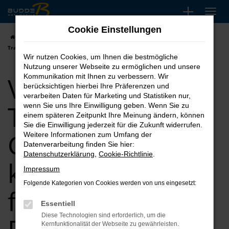
Zum
Hauptinhalt
Cookie Einstellungen
springen
Startseite
Dortmund
VW
VW T6.1 Transporter
VW T6.1
Transporter Gebrauchtwagen kaufen, leasen, finanzieren für Dortmund
Wir nutzen Cookies, um Ihnen die bestmögliche
Nutzung unserer Webseite zu ermöglichen und unsere
VW T6.1
Kommunikation mit Ihnen zu verbessern. Wir
berücksichtigen hierbei Ihre Präferenzen und
verarbeiten Daten für Marketing und Statistiken nur,
Transporter
wenn Sie uns Ihre Einwilligung geben. Wenn Sie zu
einem späteren Zeitpunkt Ihre Meinung ändern, können
Sie die Einwilligung jederzeit für die Zukunft widerrufen.
Gebrauchtwagen
Weitere Informationen zum Umfang der
Datenverarbeitung finden Sie hier:
Datenschutzerklärung
,
Cookie-Richtlinie
.
kaufen, leasen,
Impressum
Folgende Kategorien von Cookies werden von uns eingesetzt:
finanzieren für
Essentiell
Diese Technologien sind erforderlich, um die
Kernfunktionalität der Webseite zu gewährleisten.