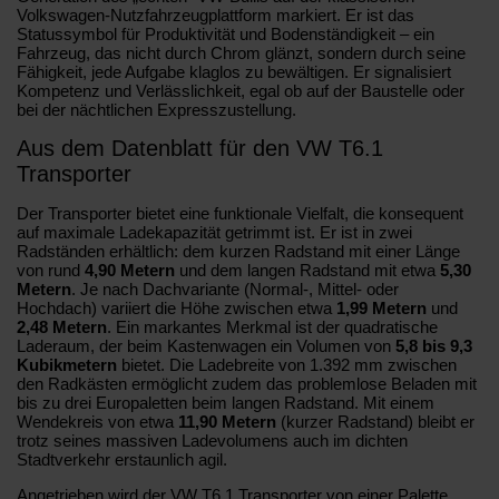
Volkswagen-Nutzfahrzeugplattform markiert. Er ist das
Statussymbol für Produktivität und Bodenständigkeit – ein
Fahrzeug, das nicht durch Chrom glänzt, sondern durch seine
Fähigkeit, jede Aufgabe klaglos zu bewältigen. Er signalisiert
Kompetenz und Verlässlichkeit, egal ob auf der Baustelle oder
bei der nächtlichen Expresszustellung.
Aus dem Datenblatt für den VW T6.1
Transporter
Der Transporter bietet eine funktionale Vielfalt, die konsequent
auf maximale Ladekapazität getrimmt ist. Er ist in zwei
Radständen erhältlich: dem kurzen Radstand mit einer Länge
von rund
4,90 Metern
und dem langen Radstand mit etwa
5,30
Metern
. Je nach Dachvariante (Normal-, Mittel- oder
Hochdach) variiert die Höhe zwischen etwa
1,99 Metern
und
2,48 Metern
. Ein markantes Merkmal ist der quadratische
Laderaum, der beim Kastenwagen ein Volumen von
5,8 bis 9,3
Kubikmetern
bietet. Die Ladebreite von 1.392 mm zwischen
den Radkästen ermöglicht zudem das problemlose Beladen mit
bis zu drei Europaletten beim langen Radstand. Mit einem
Wendekreis von etwa
11,90 Metern
(kurzer Radstand) bleibt er
trotz seines massiven Ladevolumens auch im dichten
Stadtverkehr erstaunlich agil.
Angetrieben wird der VW T6.1 Transporter von einer Palette