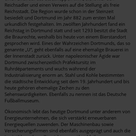
Reichsadler und einen Verweis auf die Stellung als freie
Reichsstadt. Die Region wurde schon in der Steinzeit
besiedelt und Dortmund im Jahr 882 zum ersten Mal
urkundlich festgehalten. Im zwölften Jahrhundert fand ein
Reichstag in Dortmund statt und seit 1293 besitzt die Stadt
die Braurechte, weshalb bis heute von einem Bierstandort
gesprochen wird. Eines der Wahrzeichen Dortmunds, das so
genannte „U“, geht ebenfalls auf eine ehemalige Brauerei in
der Innenstadt zurück. Unter napoleonischer Ägide war
Dortmund zwischenzeitlich Präfektursitz im
Ruhrdépartements und wuchs während der
Industrialisierung enorm an. Stahl und Kohle bestimmten
die städtische Entwicklung seit dem 19. Jahrhundert und bis
heute gehören ehemalige Zechen zu den
Sehenswürdigkeiten. Ebenfalls zu nennen ist das Deutsche
Fußballmuseum.
Ökonomisch lebt das heutige Dortmund unter anderem von
Energieunternehmen, die sich verstärkt erneuerbaren
Energiequellen zuwenden. Der Maschinenbau sowie
Versicherungsfirmen sind ebenfalls ausgeprägt und auch die