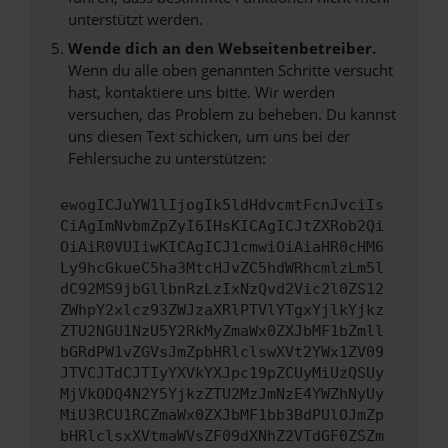
unterstützt werden.
Wende dich an den Webseitenbetreiber.
Wenn du alle oben genannten Schritte versucht
hast, kontaktiere uns bitte. Wir werden
versuchen, das Problem zu beheben. Du kannst
uns diesen Text schicken, um uns bei der
Fehlersuche zu unterstützen:
ewogICJuYW1lIjogIk5ldHdvcmtFcnJvciIs
CiAgImNvbmZpZyI6IHsKICAgICJtZXRob2Qi
OiAiR0VUIiwKICAgICJ1cmwiOiAiaHR0cHM6
Ly9hcGkueC5ha3MtcHJvZC5hdWRhcmlzLm5l
dC92MS9jbGllbnRzLzIxNzQvd2Vic2l0ZS12
ZWhpY2xlcz93ZWJzaXRlPTVlYTgxYjlkYjkz
ZTU2NGU1NzU5Y2RkMyZmaWx0ZXJbMF1bZmll
bGRdPW1vZGVsJmZpbHRlclswXVt2YWx1ZV09
JTVCJTdCJTIyYXVkYXJpc19pZCUyMiUzQSUy
MjVkODQ4N2Y5YjkzZTU2MzJmNzE4YWZhNyUy
MiU3RCU1RCZmaWx0ZXJbMF1bb3BdPUlOJmZp
bHRlclsxXVtmaWVsZF09dXNhZ2VTdGF0ZSZm