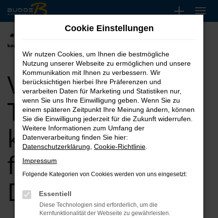
Zum
Hauptinhalt
Cookie Einstellungen
springen
Startseite
Dortmund
VW
VW Caddy
VW Caddy Tageszulassung
kaufen, leasen, finanzieren für Dortmund
Wir nutzen Cookies, um Ihnen die bestmögliche
Nutzung unserer Webseite zu ermöglichen und unsere
VW Caddy
Kommunikation mit Ihnen zu verbessern. Wir
berücksichtigen hierbei Ihre Präferenzen und
verarbeiten Daten für Marketing und Statistiken nur,
Tageszulassung
wenn Sie uns Ihre Einwilligung geben. Wenn Sie zu
einem späteren Zeitpunkt Ihre Meinung ändern, können
Sie die Einwilligung jederzeit für die Zukunft widerrufen.
kaufen, leasen,
Weitere Informationen zum Umfang der
Datenverarbeitung finden Sie hier:
Datenschutzerklärung
,
Cookie-Richtlinie
.
finanzieren für
Impressum
Folgende Kategorien von Cookies werden von uns eingesetzt:
Dortmund
Essentiell
Diese Technologien sind erforderlich, um die
Kernfunktionalität der Webseite zu gewährleisten.