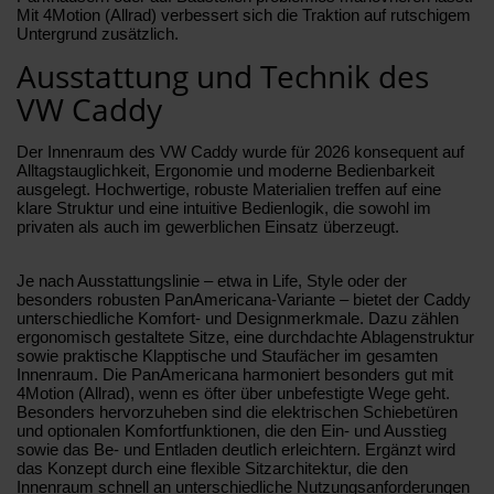
Mit 4Motion (Allrad) verbessert sich die Traktion auf rutschigem
Untergrund zusätzlich.
Ausstattung und Technik des
VW Caddy
Der Innenraum des VW Caddy wurde für 2026 konsequent auf
Alltagstauglichkeit, Ergonomie und moderne Bedienbarkeit
ausgelegt. Hochwertige, robuste Materialien treffen auf eine
klare Struktur und eine intuitive Bedienlogik, die sowohl im
privaten als auch im gewerblichen Einsatz überzeugt.
Je nach Ausstattungslinie – etwa in Life, Style oder der
besonders robusten PanAmericana-Variante – bietet der Caddy
unterschiedliche Komfort- und Designmerkmale. Dazu zählen
ergonomisch gestaltete Sitze, eine durchdachte Ablagenstruktur
sowie praktische Klapptische und Staufächer im gesamten
Innenraum. Die PanAmericana harmoniert besonders gut mit
4Motion (Allrad), wenn es öfter über unbefestigte Wege geht.
Besonders hervorzuheben sind die elektrischen Schiebetüren
und optionalen Komfortfunktionen, die den Ein- und Ausstieg
sowie das Be- und Entladen deutlich erleichtern. Ergänzt wird
das Konzept durch eine flexible Sitzarchitektur, die den
Innenraum schnell an unterschiedliche Nutzungsanforderungen