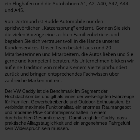
ein Flughafen und die Autobahnen A1, A2, A40, A42, A44
und A45.
Von Dortmund ist Budde Automobile nur den
sprichwörtlichen „Katzensprung“ entfernt. Gönnen Sie sich
die vielen Vorzüge eines echten Familienbetriebs und
begeben Sie sich vertrauensvoll in die Hände unseres
Kundenservices. Unser Team besteht aus rund 20
Mitarbeiterinnen und Mitarbeitern, die Autos lieben und Sie
gerne und kompetent beraten. Als Unternehmen blicken wir
auf eine Tradition von mehr als einem Vierteljahrhundert
zurück und bringen entsprechendes Fachwissen über
zahlreiche Marken mit ein.
Der VW Caddy ist die Benchmark im Segment der
Hochdachkombis und gilt als eines der vielseitigsten Fahrzeuge
für Familien, Gewerbetreibende und Outdoor-Enthusiasten. Er
verbindet maximale Funktionalität, ein enormes Raumangebot
und moderne Pkw-Komforteigenschaften in einem
durchdachten Gesamtkonzept. Damit zeigt der Caddy, dass
praktische Alltagstauglichkeit und ein angenehmes Fahrgefühl
kein Widerspruch sein müssen.