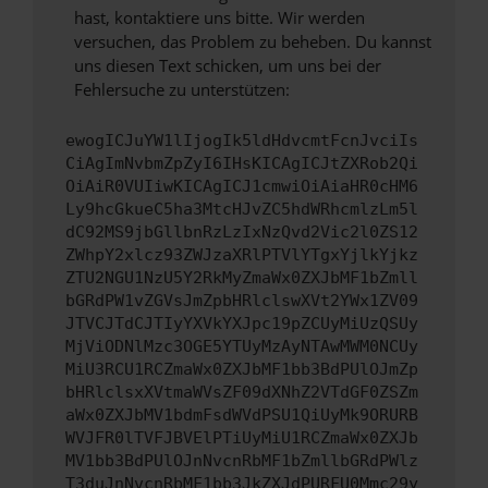
hast, kontaktiere uns bitte. Wir werden
versuchen, das Problem zu beheben. Du kannst
uns diesen Text schicken, um uns bei der
Fehlersuche zu unterstützen:
ewogICJuYW1lIjogIk5ldHdvcmtFcnJvciIs
CiAgImNvbmZpZyI6IHsKICAgICJtZXRob2Qi
OiAiR0VUIiwKICAgICJ1cmwiOiAiaHR0cHM6
Ly9hcGkueC5ha3MtcHJvZC5hdWRhcmlzLm5l
dC92MS9jbGllbnRzLzIxNzQvd2Vic2l0ZS12
ZWhpY2xlcz93ZWJzaXRlPTVlYTgxYjlkYjkz
ZTU2NGU1NzU5Y2RkMyZmaWx0ZXJbMF1bZmll
bGRdPW1vZGVsJmZpbHRlclswXVt2YWx1ZV09
JTVCJTdCJTIyYXVkYXJpc19pZCUyMiUzQSUy
MjViODNlMzc3OGE5YTUyMzAyNTAwMWM0NCUy
MiU3RCU1RCZmaWx0ZXJbMF1bb3BdPUlOJmZp
bHRlclsxXVtmaWVsZF09dXNhZ2VTdGF0ZSZm
aWx0ZXJbMV1bdmFsdWVdPSU1QiUyMk9ORURB
WVJFR0lTVFJBVElPTiUyMiU1RCZmaWx0ZXJb
MV1bb3BdPUlOJnNvcnRbMF1bZmllbGRdPWlz
T3duJnNvcnRbMF1bb3JkZXJdPURFU0Mmc29y