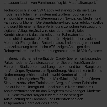
anpassen lässt – von Familienausflug bis Materialtransport.
Technologisch ist der VW Caddy vollständig digitalisiert. Ein
modernes Infotainmentsystem mit großem Touchdisplay
ermöglicht eine intuitive Steuerung von Navigation, Medien und
Fahrzeugfunktionen. Die Smartphone-Integration erfolgt kabellos
und sorgt für eine nahtlose Verbindung zwischen Fahrzeug und
digitalem Alltag. Ergänzt wird dies durch ein digitales
Kombiinstrument, das alle relevanten Fahrdaten klar und
übersichtlich darstellt. Spezifisch für eHybrid stehen zudem
Menüs für Energiefluss, Batteriestatus, Lademanagement und
Ladezeitplanung bereit; beim eTSI zeigen Anzeigen den
Rekuperations- und Unterstützungsstatus des 48-Volt-Systems.
Im Bereich Sicherheit verfügt der Caddy über ein umfassendes
Paket moderner Assistenzsysteme. Diese unterstützen den
Fahrer im Stadtverkehr, auf Langstrecken und beim Rangieren
mit Anhänger. Systeme zur Spurführung, Abstandskontrolle und
Notbremsung erhöhen dabei sowohl Komfort als auch
Sicherheit im täglichen Einsatz. Mit 4Motion (Allrad) profitieren
Sie von zusätzlicher Traktion am Berg, auf nasser Fahrbahn
und auf losem Untergrund – ideal auch in Kombination mit
Assistenzfunktionen für das Rangieren mit Anhänger. Moderne
LED-Scheinwerfer sorgen zudem für eine sehr gute
Ausleuchtung der Fahrbahn und unterstreichen den
zeitgemäßen Charakter des Caddy.