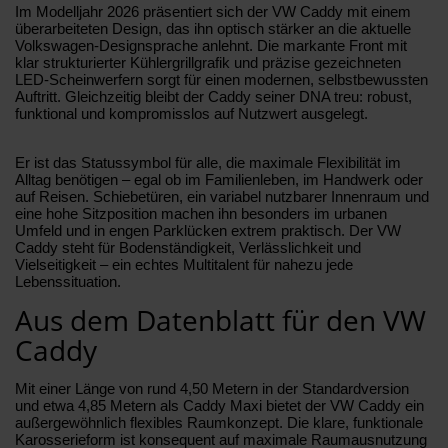
Im Modelljahr 2026 präsentiert sich der VW Caddy mit einem
überarbeiteten Design, das ihn optisch stärker an die aktuelle
Volkswagen-Designsprache anlehnt. Die markante Front mit
klar strukturierter Kühlergrillgrafik und präzise gezeichneten
LED-Scheinwerfern sorgt für einen modernen, selbstbewussten
Auftritt. Gleichzeitig bleibt der Caddy seiner DNA treu: robust,
funktional und kompromisslos auf Nutzwert ausgelegt.
Er ist das Statussymbol für alle, die maximale Flexibilität im
Alltag benötigen – egal ob im Familienleben, im Handwerk oder
auf Reisen. Schiebetüren, ein variabel nutzbarer Innenraum und
eine hohe Sitzposition machen ihn besonders im urbanen
Umfeld und in engen Parklücken extrem praktisch. Der VW
Caddy steht für Bodenständigkeit, Verlässlichkeit und
Vielseitigkeit – ein echtes Multitalent für nahezu jede
Lebenssituation.
Aus dem Datenblatt für den VW
Caddy
Mit einer Länge von rund 4,50 Metern in der Standardversion
und etwa 4,85 Metern als Caddy Maxi bietet der VW Caddy ein
außergewöhnlich flexibles Raumkonzept. Die klare, funktionale
Karosserieform ist konsequent auf maximale Raumausnutzung