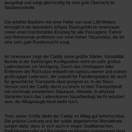
ausgelegt und sorgt gleichzeitig für eine gute Übersicht im
Straßenverkehr.
Die erhöhte Bauform mit einer Höhe von rund 1,80 Metern
ermöglicht ein besonders luftiges Raumgefühl im Innenraum
sowie einen komfortablen Einstieg für alle Passagiere. Fahrer
und Mitreisende profitieren von einer hohen Sitzposition, die für
eine sehr gute Rundumsicht sorgt.
Im Innenraum zeigt der Caddy seine größte Stärke: Variabilität.
Bereits in der fünfsitzigen Konfiguration steht ein sehr großes
Ladevolumen zur Verfügung. Durch das Umklappen oder
Entfernen der Rücksitze entsteht ein nahezu ebener und extrem
großzügiger Laderaum, der sowohl für Familiengepäck als auch
für gewerbliche Transporte ideal geeignet ist. In der Maxi-
Version wird der Caddy damit zu einem echten Transportprofi
mit nochmals erweitertem Stauraum. Hinweis: In eHybrid-
Varianten kann das Ladevolumen bauartbedingt leicht reduziert
sein; die Alltagstauglichkeit bleibt hoch.
Trotz seiner Größe bleibt der Caddy im Alltag gut beherrschbar.
Die präzise Lenkung und der solide abgestimmte Wendekreis
sorgen dafür, dass er sich auch in engen Stadtbereichen,
Parkhäusern oder auf Baustellen problemlos manövrieren lässt.