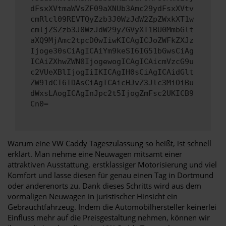
dFsxXVtmaWVsZF09aXNUb3Amc29ydFsxXVtv
cmRlcl09REVTQyZzb3J0WzJdW2ZpZWxkXT1w
cmljZSZzb3J0WzJdW29yZGVyXT1BU0MmbGlt
aXQ9MjAmc2tpcD0wIiwKICAgICJoZWFkZXJz
Ijoge30sCiAgICAiYm9keSI6IG51bGwsCiAg
ICAiZXhwZWN0IjogewogICAgICAicmVzcG9u
c2VUeXBlIjogIiIKICAgIH0sCiAgICAidGlt
ZW91dCI6IDAsCiAgICAicHJvZ3Jlc3MiOiBu
dWxsLAogICAgInJpc2t5IjogZmFsc2UKICB9
Cn0=
Warum eine VW Caddy Tageszulassung so heißt, ist schnell
erklärt. Man nehme eine Neuwagen mitsamt einer
attraktiven Ausstattung, erstklassiger Motorisierung und viel
Komfort und lasse diesen für genau einen Tag in Dortmund
oder anderenorts zu. Dank dieses Schritts wird aus dem
vormaligen Neuwagen in juristischer Hinsicht ein
Gebrauchtfahrzeug. Indem die Automobilhersteller keinerlei
Einfluss mehr auf die Preisgestaltung nehmen, können wir