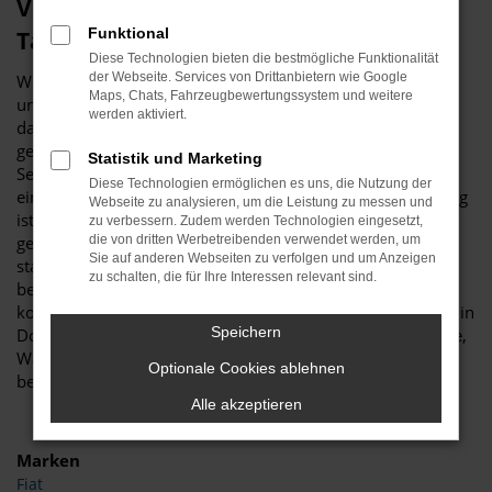
Viele gute Gründe für eine VW Caddy
Funktional
Tageszulassung in Dortmund
Diese Technologien bieten die bestmögliche Funktionalität
der Webseite. Services von Drittanbietern wie Google
Wer sich für ein neues Fahrzeug interessiert, führt nahezu
Maps, Chats, Fahrzeugbewertungssystem und weitere
unweigerlich umfassende Recherchen durch. Haben Sie
werden aktiviert.
dabei auch schon an eine VW Caddy Tageszulassung
gedacht? Wir fragen deshalb, weil es für Ihr „Unterwegs-
Statistik und Marketing
Sein“ in Dortmund kaum eine günstigere Möglichkeit für
Diese Technologien ermöglichen es uns, die Nutzung der
einen echten Neuwagen gibt. Die VW Caddy Tageszulassung
Webseite zu analysieren, um die Leistung zu messen und
ist ein Fahrzeug, das noch keinen einzigen Kilometer
zu verbessern. Zudem werden Technologien eingesetzt,
gefahren wurde und entsprechend frisch aus dem Werk
die von dritten Werbetreibenden verwendet werden, um
Sie auf anderen Webseiten zu verfolgen und um Anzeigen
stammt. Der Unterschied zu einem bestellten Neuwagen
zu schalten, die für Ihre Interessen relevant sind.
besteht darin, dass die VW Caddy Tageszulassung bereits
komplett konfiguriert ist und nur darauf wartet, von Ihnen in
Speichern
Dortmund gefahren zu werden. Und das ohne Umschweife,
Wartezeiten oder Verzögerungen, denn das Modell steht
Optionale Cookies ablehnen
bereits bei uns bereit.
Alle akzeptieren
Marken
Fiat