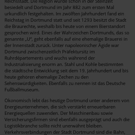
Reichsstadt. Die Region wurde schon in der Steinzeit
besiedelt und Dortmund im Jahr 882 zum ersten Mal
urkundlich festgehalten. Im zwölften Jahrhundert fand ein
Reichstag in Dortmund statt und seit 1293 besitzt die Stadt
die Braurechte, weshalb bis heute von einem Bierstandort
gesprochen wird. Eines der Wahrzeichen Dortmunds, das so
genannte „U“, geht ebenfalls auf eine ehemalige Brauerei in
der Innenstadt zurück. Unter napoleonischer Ägide war
Dortmund zwischenzeitlich Präfektursitz im
Ruhrdépartements und wuchs während der
Industrialisierung enorm an. Stahl und Kohle bestimmten
die städtische Entwicklung seit dem 19. Jahrhundert und bis
heute gehören ehemalige Zechen zu den
Sehenswürdigkeiten. Ebenfalls zu nennen ist das Deutsche
Fußballmuseum.
Ökonomisch lebt das heutige Dortmund unter anderem von
Energieunternehmen, die sich verstärkt erneuerbaren
Energiequellen zuwenden. Der Maschinenbau sowie
Versicherungsfirmen sind ebenfalls ausgeprägt und auch die
Logistikbranche sollte nicht unerwähnt bleiben.
Verkehrsverbindungen der Stadt Dortmund sind die Bahn,