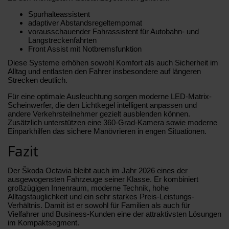
Spurhalteassistent
adaptiver Abstandsregeltempomat
vorausschauender Fahrassistent für Autobahn- und
Langstreckenfahrten
Front Assist mit Notbremsfunktion
Diese Systeme erhöhen sowohl Komfort als auch Sicherheit im
Alltag und entlasten den Fahrer insbesondere auf längeren
Strecken deutlich.
Für eine optimale Ausleuchtung sorgen moderne LED-Matrix-
Scheinwerfer, die den Lichtkegel intelligent anpassen und
andere Verkehrsteilnehmer gezielt ausblenden können.
Zusätzlich unterstützen eine 360-Grad-Kamera sowie moderne
Einparkhilfen das sichere Manövrieren in engen Situationen.
Fazit
Der Škoda Octavia bleibt auch im Jahr 2026 eines der
ausgewogensten Fahrzeuge seiner Klasse. Er kombiniert
großzügigen Innenraum, moderne Technik, hohe
Alltagstauglichkeit und ein sehr starkes Preis-Leistungs-
Verhältnis. Damit ist er sowohl für Familien als auch für
Vielfahrer und Business-Kunden eine der attraktivsten Lösungen
im Kompaktsegment.