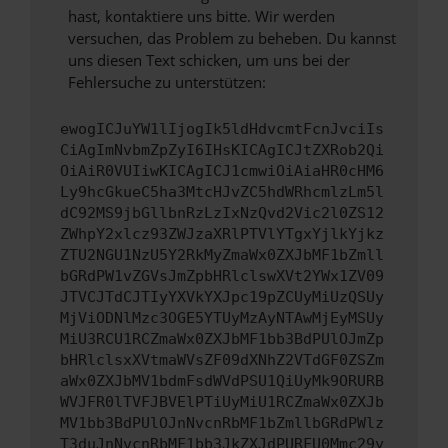
hast, kontaktiere uns bitte. Wir werden
versuchen, das Problem zu beheben. Du kannst
uns diesen Text schicken, um uns bei der
Fehlersuche zu unterstützen:
ewogICJuYW1lIjogIk5ldHdvcmtFcnJvciIs
CiAgImNvbmZpZyI6IHsKICAgICJtZXRob2Qi
OiAiR0VUIiwKICAgICJ1cmwiOiAiaHR0cHM6
Ly9hcGkueC5ha3MtcHJvZC5hdWRhcmlzLm5l
dC92MS9jbGllbnRzLzIxNzQvd2Vic2l0ZS12
ZWhpY2xlcz93ZWJzaXRlPTVlYTgxYjlkYjkz
ZTU2NGU1NzU5Y2RkMyZmaWx0ZXJbMF1bZmll
bGRdPW1vZGVsJmZpbHRlclswXVt2YWx1ZV09
JTVCJTdCJTIyYXVkYXJpc19pZCUyMiUzQSUy
MjViODNlMzc3OGE5YTUyMzAyNTAwMjEyMSUy
MiU3RCU1RCZmaWx0ZXJbMF1bb3BdPUlOJmZp
bHRlclsxXVtmaWVsZF09dXNhZ2VTdGF0ZSZm
aWx0ZXJbMV1bdmFsdWVdPSU1QiUyMk9ORURB
WVJFR0lTVFJBVElPTiUyMiU1RCZmaWx0ZXJb
MV1bb3BdPUlOJnNvcnRbMF1bZmllbGRdPWlz
T3duJnNvcnRbMF1bb3JkZXJdPURFU0Mmc29y