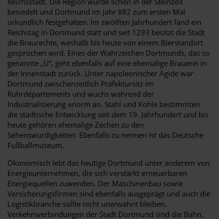
Reichsstadt. Die Region wurde schon in der Steinzeit
besiedelt und Dortmund im Jahr 882 zum ersten Mal
urkundlich festgehalten. Im zwölften Jahrhundert fand ein
Reichstag in Dortmund statt und seit 1293 besitzt die Stadt
die Braurechte, weshalb bis heute von einem Bierstandort
gesprochen wird. Eines der Wahrzeichen Dortmunds, das so
genannte „U“, geht ebenfalls auf eine ehemalige Brauerei in
der Innenstadt zurück. Unter napoleonischer Ägide war
Dortmund zwischenzeitlich Präfektursitz im
Ruhrdépartements und wuchs während der
Industrialisierung enorm an. Stahl und Kohle bestimmten
die städtische Entwicklung seit dem 19. Jahrhundert und bis
heute gehören ehemalige Zechen zu den
Sehenswürdigkeiten. Ebenfalls zu nennen ist das Deutsche
Fußballmuseum.
Ökonomisch lebt das heutige Dortmund unter anderem von
Energieunternehmen, die sich verstärkt erneuerbaren
Energiequellen zuwenden. Der Maschinenbau sowie
Versicherungsfirmen sind ebenfalls ausgeprägt und auch die
Logistikbranche sollte nicht unerwähnt bleiben.
Verkehrsverbindungen der Stadt Dortmund sind die Bahn,