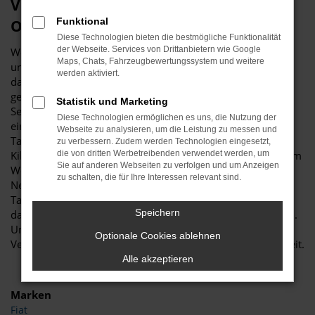
Viele gute Gründe für eine Škoda
Funktional
Octavia Tageszulassung in Dortmund
Diese Technologien bieten die bestmögliche Funktionalität
der Webseite. Services von Drittanbietern wie Google
Wer sich für ein neues Fahrzeug interessiert, führt nahezu
Maps, Chats, Fahrzeugbewertungssystem und weitere
unweigerlich umfassende Recherchen durch. Haben Sie
werden aktiviert.
dabei auch schon an eine Škoda Octavia Tageszulassung
gedacht? Wir fragen deshalb, weil es für Ihr „Unterwegs-
Statistik und Marketing
Sein“ in Dortmund kaum eine günstigere Möglichkeit für
Diese Technologien ermöglichen es uns, die Nutzung der
einen echten Neuwagen gibt. Die Škoda Octavia
Webseite zu analysieren, um die Leistung zu messen und
Tageszulassung ist ein Fahrzeug, das noch keinen einzigen
zu verbessern. Zudem werden Technologien eingesetzt,
Kilometer gefahren wurde und entsprechend frisch aus dem
die von dritten Werbetreibenden verwendet werden, um
Sie auf anderen Webseiten zu verfolgen und um Anzeigen
Werk stammt. Der Unterschied zu einem bestellten
zu schalten, die für Ihre Interessen relevant sind.
Neuwagen besteht darin, dass die Škoda Octavia
Tageszulassung bereits komplett konfiguriert ist und nur
Speichern
darauf wartet, von Ihnen in Dortmund gefahren zu werden.
Und das ohne Umschweife, Wartezeiten oder
Optionale Cookies ablehnen
Verzögerungen, denn das Modell steht bereits bei uns bereit.
Alle akzeptieren
Marken
Fiat