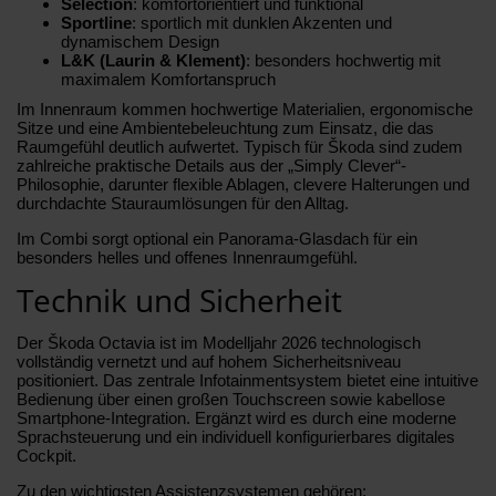
Selection
: komfortorientiert und funktional
Sportline
: sportlich mit dunklen Akzenten und
dynamischem Design
L&K (Laurin & Klement)
: besonders hochwertig mit
maximalem Komfortanspruch
Im Innenraum kommen hochwertige Materialien, ergonomische
Sitze und eine Ambientebeleuchtung zum Einsatz, die das
Raumgefühl deutlich aufwertet. Typisch für Škoda sind zudem
zahlreiche praktische Details aus der „Simply Clever“-
Philosophie, darunter flexible Ablagen, clevere Halterungen und
durchdachte Stauraumlösungen für den Alltag.
Im Combi sorgt optional ein Panorama-Glasdach für ein
besonders helles und offenes Innenraumgefühl.
Technik und Sicherheit
Der Škoda Octavia ist im Modelljahr 2026 technologisch
vollständig vernetzt und auf hohem Sicherheitsniveau
positioniert. Das zentrale Infotainmentsystem bietet eine intuitive
Bedienung über einen großen Touchscreen sowie kabellose
Smartphone-Integration. Ergänzt wird es durch eine moderne
Sprachsteuerung und ein individuell konfigurierbares digitales
Cockpit.
Zu den wichtigsten Assistenzsystemen gehören: