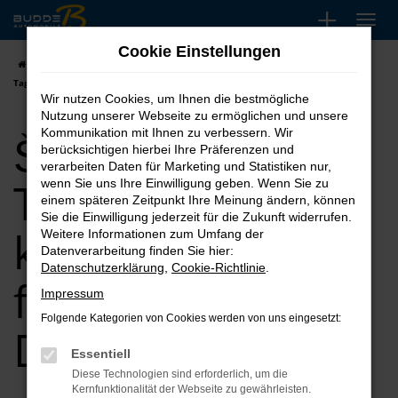
Zum
Hauptinhalt
Cookie Einstellungen
springen
Startseite
Dortmund
Škoda
Škoda Octavia
Škoda Octavia
Tageszulassung kaufen, leasen, finanzieren für Dortmund
Wir nutzen Cookies, um Ihnen die bestmögliche
Nutzung unserer Webseite zu ermöglichen und unsere
Škoda Octavia
Kommunikation mit Ihnen zu verbessern. Wir
berücksichtigen hierbei Ihre Präferenzen und
verarbeiten Daten für Marketing und Statistiken nur,
Tageszulassung
wenn Sie uns Ihre Einwilligung geben. Wenn Sie zu
einem späteren Zeitpunkt Ihre Meinung ändern, können
Sie die Einwilligung jederzeit für die Zukunft widerrufen.
kaufen, leasen,
Weitere Informationen zum Umfang der
Datenverarbeitung finden Sie hier:
Datenschutzerklärung
,
Cookie-Richtlinie
.
finanzieren für
Impressum
Folgende Kategorien von Cookies werden von uns eingesetzt:
Dortmund
Essentiell
Diese Technologien sind erforderlich, um die
Kernfunktionalität der Webseite zu gewährleisten.