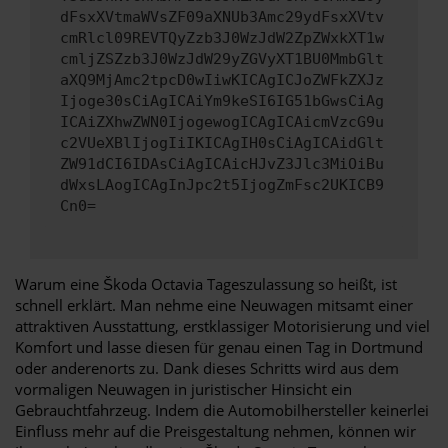
dFsxXVtmaWVsZF09aXNUb3Amc29ydFsxXVtv
cmRlcl09REVTQyZzb3J0WzJdW2ZpZWxkXT1w
cmljZSZzb3J0WzJdW29yZGVyXT1BU0MmbGlt
aXQ9MjAmc2tpcD0wIiwKICAgICJoZWFkZXJz
Ijoge30sCiAgICAiYm9keSI6IG51bGwsCiAg
ICAiZXhwZWN0IjogewogICAgICAicmVzcG9u
c2VUeXBlIjogIiIKICAgIH0sCiAgICAidGlt
ZW91dCI6IDAsCiAgICAicHJvZ3Jlc3MiOiBu
dWxsLAogICAgInJpc2t5IjogZmFsc2UKICB9
Cn0=
Warum eine Škoda Octavia Tageszulassung so heißt, ist
schnell erklärt. Man nehme eine Neuwagen mitsamt einer
attraktiven Ausstattung, erstklassiger Motorisierung und viel
Komfort und lasse diesen für genau einen Tag in Dortmund
oder anderenorts zu. Dank dieses Schritts wird aus dem
vormaligen Neuwagen in juristischer Hinsicht ein
Gebrauchtfahrzeug. Indem die Automobilhersteller keinerlei
Einfluss mehr auf die Preisgestaltung nehmen, können wir