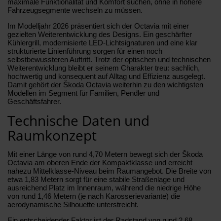
maximale Funktionalität und Komfort suchen, ohne in höhere
Fahrzeugsegmente wechseln zu müssen.
Im Modelljahr 2026 präsentiert sich der Octavia mit einer
gezielten Weiterentwicklung des Designs. Ein geschärfter
Kühlergrill, modernisierte LED-Lichtsignaturen und eine klar
strukturierte Linienführung sorgen für einen noch
selbstbewussteren Auftritt. Trotz der optischen und technischen
Weiterentwicklung bleibt er seinem Charakter treu: sachlich,
hochwertig und konsequent auf Alltag und Effizienz ausgelegt.
Damit gehört der Škoda Octavia weiterhin zu den wichtigsten
Modellen im Segment für Familien, Pendler und
Geschäftsfahrer.
Technische Daten und
Raumkonzept
Mit einer Länge von rund 4,70 Metern bewegt sich der Škoda
Octavia am oberen Ende der Kompaktklasse und erreicht
nahezu Mittelklasse-Niveau beim Raumangebot. Die Breite von
etwa 1,83 Metern sorgt für eine stabile Straßenlage und
ausreichend Platz im Innenraum, während die niedrige Höhe
von rund 1,46 Metern (je nach Karosserievariante) die
aerodynamische Silhouette unterstreicht.
Ein entscheidender Faktor ist der Radstand von rund 2,68