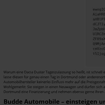
ewogI
AiaHR
aXRlP
dCJTI
JmZpb
U1RCZ
ZF09a
Q9MjA
cmVzc
t5Ijo
Warum eine Dacia Duster Tageszulassung so heißt, ist schnell 
lasse diesen für genau einen Tag in Dortmund oder anderenort
Automobilhersteller keinerlei Einfluss mehr auf die Preisgest
Wohlgemerkt: Sie steigen in einen Neuwagen und dürfen sich au
Dortmund eine Finanzierung und nehmen ebenso gerne Ihren ak
Budde Automobile – einsteigen u