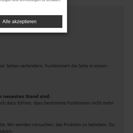
rfolgen und um Anzeigen zu schalten,
Alle akzeptieren
Seiten verhindern. Funktioniert die Seite in einem
m neuesten Stand sind.
 auch dazu führen, dass bestimmte Funktionen nicht mehr
bitte. Wir werden versuchen, das Problem zu beheben. Du
ützen: