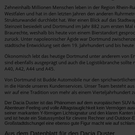
Zehneinhalb Millionen Menschen leben in der Region Rhein-Ru
Westfalen und hat in den letzten Jahren den anderen Ruhrmet
Strukturwandel durchlebt hat. Wer einen Blick auf das Stadtwap
Steinzeit besiedelt und Dortmund im Jahr 882 zum ersten Mal ur
Braurechte, weshalb bis heute von einem Bierstandort gesproc
zurück. Unter napoleonischer Ägide war Dortmund zwischenzei
städtische Entwicklung seit dem 19. Jahrhundert und bis heu
Ökonomisch lebt das heutige Dortmund unter anderem von Ene
sind ebenfalls ausgeprägt und auch die Logistikbranche sollt
A40, A42, A44 und A45.
Von Dortmund ist Budde Automobile nur den sprichwörtlichen „
in die Hände unseres Kundenservices. Unser Team besteht aus 
wir auf eine Tradition von mehr als einem Vierteljahrhundert
Der Dacia Duster ist das Phänomen auf dem europäischen SUV-Markt
Abenteuer-Feeling und volle Alltagstauglichkeit kein Vermögen aus
seiner markanten Y-förmigen Lichtsignatur und den klaren Kanten 
und ist heute ein Statussymbol für clevere Rechner und Outdoor-Ent
Großstadtdschungel eine ebenso gute Figur macht wie auf schl
Aus dem Datenblatt für den Dacia Duster