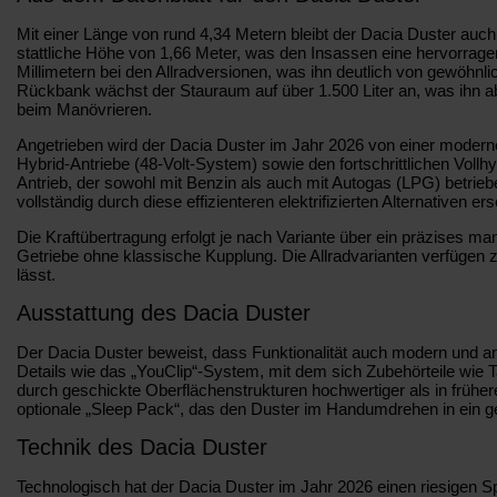
Mit einer Länge von rund 4,34 Metern bleibt der Dacia Duster auch
stattliche Höhe von 1,66 Meter, was den Insassen eine hervorrage
Millimetern bei den Allradversionen, was ihn deutlich von gewöhnl
Rückbank wächst der Stauraum auf über 1.500 Liter an, was ihn abs
beim Manövrieren.
Angetrieben wird der Dacia Duster im Jahr 2026 von einer modernen 
Hybrid-Antriebe (48-Volt-System) sowie den fortschrittlichen Vollh
Antrieb, der sowohl mit Benzin als auch mit Autogas (LPG) betri
vollständig durch diese effizienteren elektrifizierten Alternativen e
Die Kraftübertragung erfolgt je nach Variante über ein präzises m
Getriebe ohne klassische Kupplung. Die Allradvarianten verfügen 
lässt.
Ausstattung des Dacia Duster
Der Dacia Duster beweist, dass Funktionalität auch modern und an
Details wie das „YouClip“-System, mit dem sich Zubehörteile wie T
durch geschickte Oberflächenstrukturen hochwertiger als in früh
optionale „Sleep Pack“, das den Duster im Handumdrehen in ein g
Technik des Dacia Duster
Technologisch hat der Dacia Duster im Jahr 2026 einen riesigen 