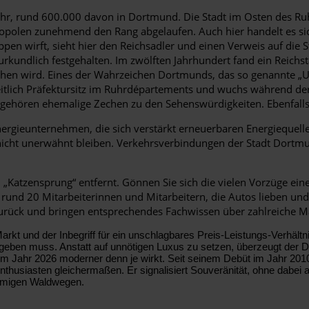
hr, rund 600.000 davon in Dortmund. Die Stadt im Osten des Ruh
ropolen zunehmend den Rang abgelaufen. Auch hier handelt es si
pen wirft, sieht hier den Reichsadler und einen Verweis auf die St
kundlich festgehalten. Im zwölften Jahrhundert fand ein Reichsta
hen wird. Eines der Wahrzeichen Dortmunds, das so genannte „U“,
tlich Präfektursitz im Ruhrdépartements und wuchs während der 
te gehören ehemalige Zechen zu den Sehenswürdigkeiten. Ebenfal
rgieunternehmen, die sich verstärkt erneuerbaren Energiequel
e nicht unerwähnt bleiben. Verkehrsverbindungen der Stadt Dortm
Katzensprung“ entfernt. Gönnen Sie sich die vielen Vorzüge eine
rund 20 Mitarbeiterinnen und Mitarbeitern, die Autos lieben un
 zurück und bringen entsprechendes Fachwissen über zahlreiche M
 und der Inbegriff für ein unschlagbares Preis-Leistungs-Verhältnis
geben muss. Anstatt auf unnötigen Luxus zu setzen, überzeugt der Dus
im Jahr 2026 moderner denn je wirkt. Seit seinem Debüt im Jahr 201
husiasten gleichermaßen. Er signalisiert Souveränität, ohne dabei ar
ammigen Waldwegen.