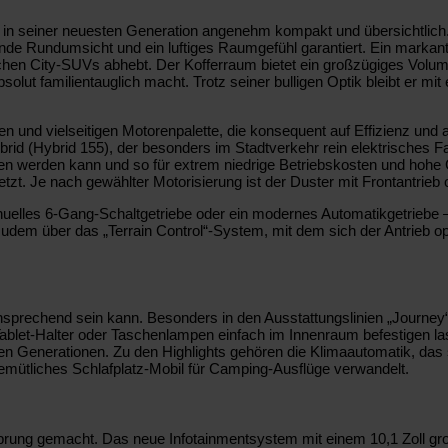
 in seiner neuesten Generation angenehm kompakt und übersichtlich. 
nde Rundumsicht und ein luftiges Raumgefühl garantiert. Ein markant
ichen City-SUVs abhebt. Der Kofferraum bietet ein großzügiges Volume
olut familientauglich macht. Trotz seiner bulligen Optik bleibt er m
und vielseitigen Motorenpalette, die konsequent auf Effizienz und alt
ybrid (Hybrid 155), der besonders im Stadtverkehr rein elektrisches 
eben werden kann und so für extrem niedrige Betriebskosten und hoh
rsetzt. Je nach gewählter Motorisierung ist der Duster mit Frontantrieb
anuelles 6-Gang-Schaltgetriebe oder ein modernes Automatikgetriebe –
zudem über das „Terrain Control“-System, mit dem sich der Antrieb o
sprechend sein kann. Besonders in den Ausstattungslinien „Journey“ 
ablet-Halter oder Taschenlampen einfach im Innenraum befestigen lass
eren Generationen. Zu den Highlights gehören die Klimaautomatik, d
emütliches Schlafplatz-Mobil für Camping-Ausflüge verwandelt.
Sprung gemacht. Das neue Infotainmentsystem mit einem 10,1 Zoll gro