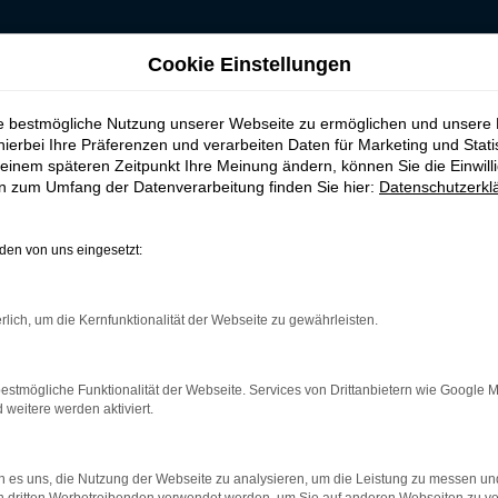
Cookie Einstellungen
ng kaufen, leasen, finanzieren für Dortmund
ie bestmögliche Nutzung unserer Webseite zu ermöglichen und unsere
szulassung kaufen, 
hierbei Ihre Präferenzen und verarbeiten Daten für Marketing und Stati
einem späteren Zeitpunkt Ihre Meinung ändern, können Sie die Einwillig
en zum Umfang der Datenverarbeitung finden Sie hier:
Datenschutzerkl
ortmund
en von uns eingesetzt:
a Duster Tageszulassung in Dortmu
rlich, um die Kernfunktionalität der Webseite zu gewährleisten.
nweigerlich umfassende Recherchen durch. Haben Sie dabei auch s
ne günstigere Möglichkeit für einen echten Neuwagen gibt. Die D
us dem Werk stammt. Der Unterschied zu einem bestellten Neuwag
estmögliche Funktionalität der Webseite. Services von Drittanbietern wie Google 
 Ihnen in Dortmund gefahren zu werden. Und das ohne Umschweife
eitere werden aktiviert.
 es uns, die Nutzung der Webseite zu analysieren, um die Leistung zu messen u