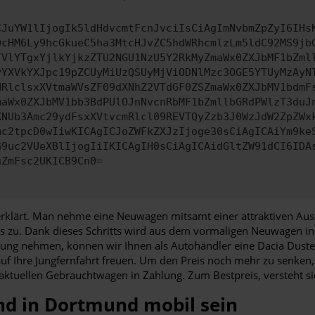
CJuYW1lIjogIk5ldHdvcmtFcnJvciIsCiAgImNvbmZpZyI6IHs
0cHM6Ly9hcGkueC5ha3MtcHJvZC5hdWRhcmlzLm5ldC92MS9jb
TVlYTgxYjlkYjkzZTU2NGU1NzU5Y2RkMyZmaWx0ZXJbMF1bZml
yYXVkYXJpc19pZCUyMiUzQSUyMjViODNlMzc3OGE5YTUyMzAyN
HRlclsxXVtmaWVsZF09dXNhZ2VTdGF0ZSZmaWx0ZXJbMV1bdmF
maWx0ZXJbMV1bb3BdPUlOJnNvcnRbMF1bZmllbGRdPWlzT3duJ
XNUb3Amc29ydFsxXVtvcmRlcl09REVTQyZzb3J0WzJdW2ZpZWx
mc2tpcD0wIiwKICAgICJoZWFkZXJzIjoge30sCiAgICAiYm9ke
G9uc2VUeXBlIjogIiIKICAgIH0sCiAgICAidGltZW91dCI6IDA
gZmFsc2UKICB9Cn0=
erklärt. Man nehme eine Neuwagen mitsamt einer attraktiven Auss
s zu. Dank dieses Schritts wird aus dem vormaligen Neuwagen in 
altung nehmen, können wir Ihnen als Autohändler eine Dacia Dust
f Ihre Jungfernfahrt freuen. Um den Preis noch mehr zu senken, 
tuellen Gebrauchtwagen in Zahlung. Zum Bestpreis, versteht si
nd in Dortmund mobil sein