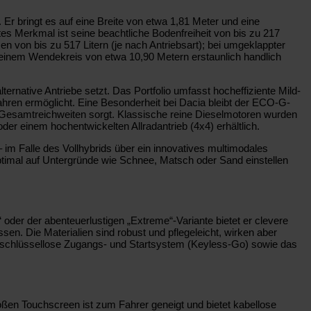
Er bringt es auf eine Breite von etwa 1,81 Meter und eine
es Merkmal ist seine beachtliche Bodenfreiheit von bis zu 217
n von bis zu 517 Litern (je nach Antriebsart); bei umgeklappter
it einem Wendekreis von etwa 10,90 Metern erstaunlich handlich
ernative Antriebe setzt. Das Portfolio umfasst hocheffiziente Mild-
Fahren ermöglicht. Eine Besonderheit bei Dacia bleibt der ECO-G-
e Gesamtreichweiten sorgt. Klassische reine Dieselmotoren wurden
 oder einem hochentwickelten Allradantrieb (4x4) erhältlich.
 im Falle des Vollhybrids über ein innovatives multimodales
ptimal auf Untergründe wie Schnee, Matsch oder Sand einstellen
oder der abenteuerlustigen „Extreme“-Variante bietet er clevere
en. Die Materialien sind robust und pflegeleicht, wirken aber
as schlüssellose Zugangs- und Startsystem (Keyless-Go) sowie das
ßen Touchscreen ist zum Fahrer geneigt und bietet kabellose