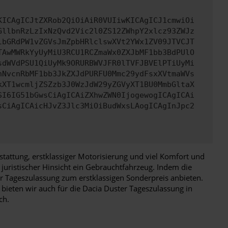
KICAgICJtZXRob2QiOiAiR0VUIiwKICAgICJ1cmwiOi
GllbnRzLzIxNzQvd2Vic2l0ZS12ZWhpY2xlcz93ZWJz
lbGRdPW1vZGVsJmZpbHRlclswXVt2YWx1ZV09JTVCJT
TAwMWRkYyUyMiU3RCU1RCZmaWx0ZXJbMF1bb3BdPUlO
sdWVdPSU1QiUyMk9ORURBWVJFR0lTVFJBVElPTiUyMi
nNvcnRbMF1bb3JkZXJdPURFU0Mmc29ydFsxXVtmaWVs
kXT1wcmljZSZzb3J0WzJdW29yZGVyXT1BU0MmbGltaX
SI6IG51bGwsCiAgICAiZXhwZWN0IjogewogICAgICAi
sCiAgICAicHJvZ3Jlc3MiOiBudWxsLAogICAgInJpc2
tattung, erstklassiger Motorisierung und viel Komfort und
juristischer Hinsicht ein Gebrauchtfahrzeug. Indem die
er Tageszulassung zum erstklassigen Sonderpreis anbieten.
bieten wir auch für die Dacia Duster Tageszulassung in
ch.