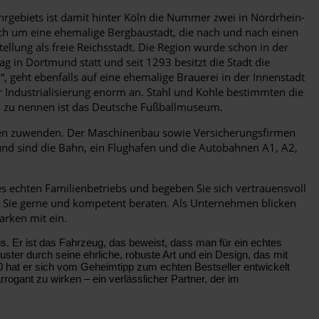
rgebiets ist damit hinter Köln die Nummer zwei in Nordrhein-
ch um eine ehemalige Bergbaustadt, die nach und nach einen
ellung als freie Reichsstadt. Die Region wurde schon in der
g in Dortmund statt und seit 1293 besitzt die Stadt die
 geht ebenfalls auf eine ehemalige Brauerei in der Innenstadt
Industrialisierung enorm an. Stahl und Kohle bestimmten die
ls zu nennen ist das Deutsche Fußballmuseum.
len zuwenden. Der Maschinenbau sowie Versicherungsfirmen
und sind die Bahn, ein Flughafen und die Autobahnen A1, A2,
s echten Familienbetriebs und begeben Sie sich vertrauensvoll
d Sie gerne und kompetent beraten. Als Unternehmen blicken
arken mit ein.
. Er ist das Fahrzeug, das beweist, dass man für ein echtes
ter durch seine ehrliche, robuste Art und ein Design, das mit
0 hat er sich vom Geheimtipp zum echten Bestseller entwickelt
rogant zu wirken – ein verlässlicher Partner, der im