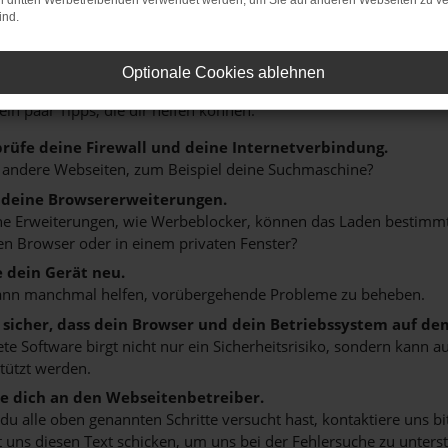
on dritten Werbetreibenden verwendet werden, um Sie auf anderen Webseiten zu ve
ind.
r: Network Error
Optionale Cookies ablehnen
n ist ein Fehler aufgetreten.
 ein paar Tipps, die dir helfen können:
rüfe deine Firewall und deine Internetverbindung.
 andere Webseiten, zum Beispiel deine Suchmaschine?
 deine Browsererweiterungen.
 Erweiterungen, wie Werbeblocker, können das Laden bestimmter 
n Browser oder in einem privaten Fenster?
e dein Gerät neu.
ann manchmal helfen, vorübergehende Probleme zu beheben.
e sicher, dass dein Browser und dein Betriebssystem auf de
ete Software birgt nicht nur ein Sicherheitsrisiko, sondern kann
tützt werden.
 dich an den Webseitenbetreiber.
u alle oben genannten Schritte versucht hast, kontaktiere uns 
 uns diesen Text schicken, um uns bei der Fehlersuche zu unterst