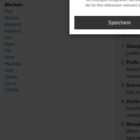
Technologien eingesetzt, die v
Marken
die für Ihre Interessen relevant s
Fiat
Fehle
Nissan
Speichern
Peugeot
Beim Lade
Renault
Hier sind
Kia
Opel
Überp
VW
Laden
Ford
Prüfe
Hyundai
Manche
Seat
andere
Škoda
Dacia
Start
CUPRA
Das k
Stell
Veralt
unters
Wende
Wenn d
kannst