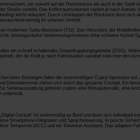
imensioniert, um sowohl auf der Rennstrecke als auch in der Stadt ei
r Straße verleiht. Das Kofferraumvolumen variiert je nach Antrieb:
mbedingt leicht reduziert. Durch Umklappen der Rücksitze lässt sich 
g überraschend wendig im urbanen Umfeld.
 an modernen Turbo-Benzinern (TSI). Das Herzstück der Modellreihe 
sische, leistungsstarke Verbrennungsmotoren ohne schwere Hybrid-Sy
ig über ein schnell schaltendes Doppelkupplungsgetriebe (DSG). Währe
ntrieb, der die Kraft je nach Fahrsituation variabel zwischen den Achs
 beim Einsteigen fallen die serienmäßigen Cupra-Sportsitze auf, di
und Dekorelemente ziehen sich durch das gesamte Cockpit. Ein beso
 Zur Serienausstattung gehören zudem eine Klimaautomatik, eine Ambi
h untermalt.
Digital Cockpit“ ist serienmäßig an Bord und lässt sich individuell k
lose Smartphone-Integration und Sprachsteuerung. In puncto Sicherh
 adaptiver Tempomat (ACC) und ein Totwinkel-Assistent. Das adaptiv