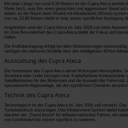
Mit einer Länge von rund 4,39 Metern ist der Cupra Ateca perfekt d
Meter hoch, was ihm einen geduckten und aggressiven Stand auf de
bieten, ist der Raum beim Modell mit Allradantrieb (4Drive) syste
von ca. 10,80 Metern bleibt er trotz seiner sportlichen Auslegun
Angetrieben wird der Cupra Ateca im Jahr 2026 von einer Auswahl
ist. Eine Besonderheit des Cupra Ateca bleibt der Fokus auf klas
halten.
Die Kraftübertragung erfolgt bei allen Motorisierungen serienmäß
verfügen die stärkeren Modelle über den intelligenten 4Drive-Allrada
Ausstattung des Cupra Ateca
Der Innenraum des Cupra Ateca atmet Motorsport-Atmosphäre. Schon
Alcantara oder Leder bezogen sind. Kupferfarbene Kontrastnähte 
Satellitentasten für den Motorstart und die Auswahl der Fahrmodi.
spezialisierte Abgasanlage, die den sportlichen Charakter akustisc
Technik des Cupra Ateca
Technologisch ist der Cupra Ateca im Jahr 2026 voll vernetzt. Das „
Turboladedruck anzuzeigen. Das Infotainment-System bietet kabel
darunter der „Travel Assist“ für teilautomatisiertes Fahren, ein
von komfortabel bis extrem sportlich zu variieren.