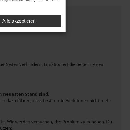
rfolgen und um Anzeigen zu schalten,
Alle akzeptieren
Seiten verhindern. Funktioniert die Seite in einem
m neuesten Stand sind.
 auch dazu führen, dass bestimmte Funktionen nicht mehr
bitte. Wir werden versuchen, das Problem zu beheben. Du
ützen: