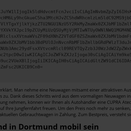
CJuYW1lIjogIk5ldHdvcmtFcnJvciIsCiAgImNvbmZpZyI6IHs
0cHM6Ly9hcGkueC5ha3MtcHJvZC5hdWRhcmlzLm5ldC92MS9jb
TVlYTgxYjlkYjkzZTU2NGU1NzU5Y2RkMyZmaWx0ZXJbMF1bZml
yYXVkYXJpc19pZCUyMiUzQSUyMjVjMTIwNTUyOWNlNWQ1MGM4N
HRlclsxXVtmaWVsZF09dXNhZ2VTdGF0ZSZmaWx0ZXJbMV1bdmF
maWx0ZXJbMV1bb3BdPUlOJnNvcnRbMF1bZmllbGRdPWlzT3duJ
XNUb3Amc29ydFsxXVtvcmRlcl09REVTQyZzb3J0WzJdW2ZpZWx
mc2tpcD0wIiwKICAgICJoZWFkZXJzIjoge30sCiAgICAiYm9ke
G9uc2VUeXBlIjogIiIKICAgIH0sCiAgICAidGltZW91dCI6IDA
gZmFsc2UKICB9Cn0=
erklärt. Man nehme eine Neuwagen mitsamt einer attraktiven Auss
s zu. Dank dieses Schritts wird aus dem vormaligen Neuwagen in 
taltung nehmen, können wir Ihnen als Autohändler eine CUPRA Ate
uf Ihre Jungfernfahrt freuen. Um den Preis noch mehr zu senken,
tuellen Gebrauchtwagen in Zahlung. Zum Bestpreis, versteht si
nd in Dortmund mobil sein