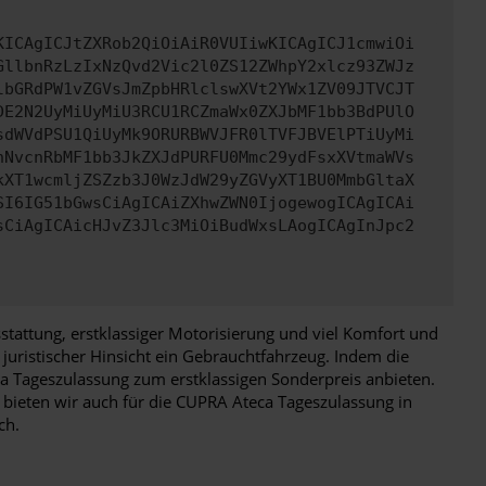
KICAgICJtZXRob2QiOiAiR0VUIiwKICAgICJ1cmwiOi
GllbnRzLzIxNzQvd2Vic2l0ZS12ZWhpY2xlcz93ZWJz
lbGRdPW1vZGVsJmZpbHRlclswXVt2YWx1ZV09JTVCJT
DE2N2UyMiUyMiU3RCU1RCZmaWx0ZXJbMF1bb3BdPUlO
sdWVdPSU1QiUyMk9ORURBWVJFR0lTVFJBVElPTiUyMi
nNvcnRbMF1bb3JkZXJdPURFU0Mmc29ydFsxXVtmaWVs
kXT1wcmljZSZzb3J0WzJdW29yZGVyXT1BU0MmbGltaX
SI6IG51bGwsCiAgICAiZXhwZWN0IjogewogICAgICAi
sCiAgICAicHJvZ3Jlc3MiOiBudWxsLAogICAgInJpc2
tattung, erstklassiger Motorisierung und viel Komfort und
juristischer Hinsicht ein Gebrauchtfahrzeug. Indem die
ca Tageszulassung zum erstklassigen Sonderpreis anbieten.
 bieten wir auch für die CUPRA Ateca Tageszulassung in
ch.