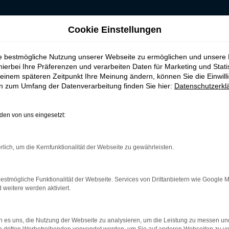
Cookie Einstellungen
ng kaufen, leasen, finanzieren für Dortmund
ie bestmögliche Nutzung unserer Webseite zu ermöglichen und unsere
zulassung kaufen, 
hierbei Ihre Präferenzen und verarbeiten Daten für Marketing und Stati
einem späteren Zeitpunkt Ihre Meinung ändern, können Sie die Einwillig
en zum Umfang der Datenverarbeitung finden Sie hier:
Datenschutzerkl
ortmund
en von uns eingesetzt:
A Ateca Tageszulassung in Dortmu
rlich, um die Kernfunktionalität der Webseite zu gewährleisten.
nweigerlich umfassende Recherchen durch. Haben Sie dabei auch 
ne günstigere Möglichkeit für einen echten Neuwagen gibt. Die C
us dem Werk stammt. Der Unterschied zu einem bestellten Neuwa
estmögliche Funktionalität der Webseite. Services von Drittanbietern wie Google 
 Ihnen in Dortmund gefahren zu werden. Und das ohne Umschweife
eitere werden aktiviert.
 es uns, die Nutzung der Webseite zu analysieren, um die Leistung zu messen u