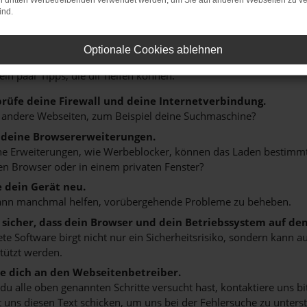
on dritten Werbetreibenden verwendet werden, um Sie auf anderen Webseiten zu ve
ind.
r: Network Error
Optionale Cookies ablehnen
n ist ein Fehler aufgetreten.
 ein paar Tipps, die dir helfen können:
rüfe deine Firewall und deine Internetverbindung.
 andere Webseiten, zum Beispiel deine Suchmaschine?
 deine Browsererweiterungen.
 Erweiterungen, wie Werbeblocker, können das Laden bestimmter 
n Browser oder in einem privaten Fenster?
e dein Gerät neu.
ann manchmal helfen, vorübergehende Probleme zu beheben.
e sicher, dass dein Browser und dein Betriebssystem auf de
ete Software birgt nicht nur ein Sicherheitsrisiko, sondern kann
tützt werden.
 dich an den Webseitenbetreiber.
u alle oben genannten Schritte versucht hast, kontaktiere uns 
 uns diesen Text schicken, um uns bei der Fehlersuche zu unterst