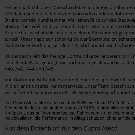
Zehneinhalb Millionen Menschen leben in der Region Rhein-Ru
Westfalen und hat in den letzten Jahren den anderen Ruhrmet
Strukturwandel durchlebt hat. Wer einen Blick auf das Stadtwap
Steinzeit besiedelt und Dortmund im Jahr 882 zum ersten Mal ur
Braurechte, weshalb bis heute von einem Bierstandort gesproc
zurück. Unter napoleonischer Ägide war Dortmund zwischenzei
städtische Entwicklung seit dem 19. Jahrhundert und bis heu
Ökonomisch lebt das heutige Dortmund unter anderem von Ene
sind ebenfalls ausgeprägt und auch die Logistikbranche sollt
A40, A42, A44 und A45.
Von Dortmund ist Budde Automobile nur den sprichwörtlichen „
in die Hände unseres Kundenservices. Unser Team besteht aus 
wir auf eine Tradition von mehr als einem Vierteljahrhundert
Der Cupra Ateca bleibt auch im Jahr 2026 eine feste Größe für a
Segment der leistungsstarken Kompakt-SUVs maßgeblich geprägt. W
Kraftpaket, das auf kompromisslose Fahrdynamik und eine markant
Individualisten, die Performance im Alltag schätzen, ohne auf die
Aus dem Datenblatt für den Cupra Ateca