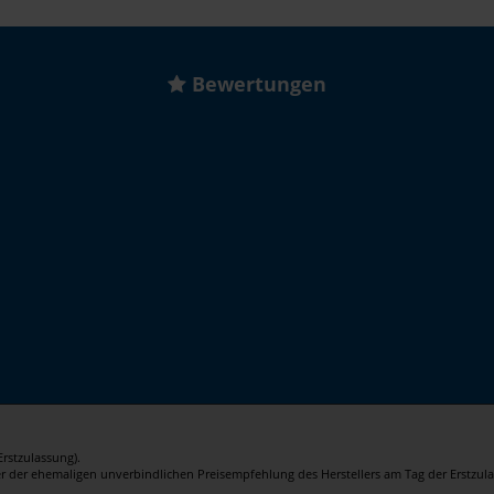
Bewertungen
rstzulassung).
er der ehemaligen unverbindlichen Preisempfehlung des Herstellers am Tag der Erstzula