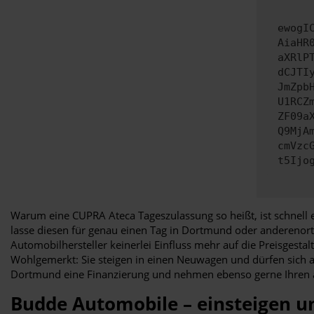
ewogI
AiaHR
aXRlP
dCJTI
JmZpb
U1RCZ
ZF09a
Q9MjA
cmVzc
t5Ijo
Warum eine CUPRA Ateca Tageszulassung so heißt, ist schnell 
lasse diesen für genau einen Tag in Dortmund oder anderenort
Automobilhersteller keinerlei Einfluss mehr auf die Preisges
Wohlgemerkt: Sie steigen in einen Neuwagen und dürfen sich a
Dortmund eine Finanzierung und nehmen ebenso gerne Ihren ak
Budde Automobile – einsteigen u