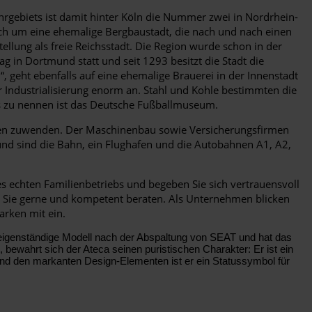
rgebiets ist damit hinter Köln die Nummer zwei in Nordrhein-
ch um eine ehemalige Bergbaustadt, die nach und nach einen
ellung als freie Reichsstadt. Die Region wurde schon in der
g in Dortmund statt und seit 1293 besitzt die Stadt die
 geht ebenfalls auf eine ehemalige Brauerei in der Innenstadt
Industrialisierung enorm an. Stahl und Kohle bestimmten die
ls zu nennen ist das Deutsche Fußballmuseum.
len zuwenden. Der Maschinenbau sowie Versicherungsfirmen
und sind die Bahn, ein Flughafen und die Autobahnen A1, A2,
s echten Familienbetriebs und begeben Sie sich vertrauensvoll
d Sie gerne und kompetent beraten. Als Unternehmen blicken
arken mit ein.
 eigenständige Modell nach der Abspaltung von SEAT und hat das
ewahrt sich der Ateca seinen puristischen Charakter: Er ist ein
und den markanten Design-Elementen ist er ein Statussymbol für