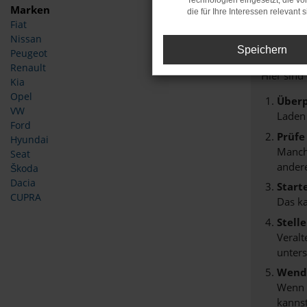
Technologien eingesetzt, die v
Marken
die für Ihre Interessen relevant s
Fiat
Fehle
Nissan
Speichern
Peugeot
Beim Lade
Renault
Hier sind
Kia
Opel
Überp
VW
Laden
Ford
Prüfe
Hyundai
Manche
Seat
andere
Škoda
Dacia
Start
CUPRA
Das k
Stell
Veralt
unters
Wende
Wenn d
kannst