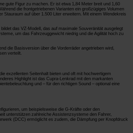
ne gute Figur zu machen. Er ist etwa 1,84 Meter breit und 1,60
 Während die frontgetriebenen Varianten ein großzügiges Volumen
der Stauraum auf über 1.500 Liter erweitern. Mit einem Wendekreis
bildet das VZ-Modell, das auf maximale Souveränität ausgelegt
steme, um das Fahrzeuggewicht niedrig und die Agilität hoch zu
nd die Basisversion über die Vorderräder angetrieben wird,
en verteilt.
e exzellenten Seitenhalt bieten und oft mit hochwertigem
nderes Highlight ist das Cupra-Lenkrad mit den markanten
entebeleuchtung und – für den richtigen Sound – optional eine
onfigurieren, um beispielsweise die G-Kräfte oder den
eit unterstützen zahlreiche Assistenzsysteme den Fahrer,
e Fahrwerk (DCC) ermöglicht es zudem, die Dämpfung per Knopfdruck