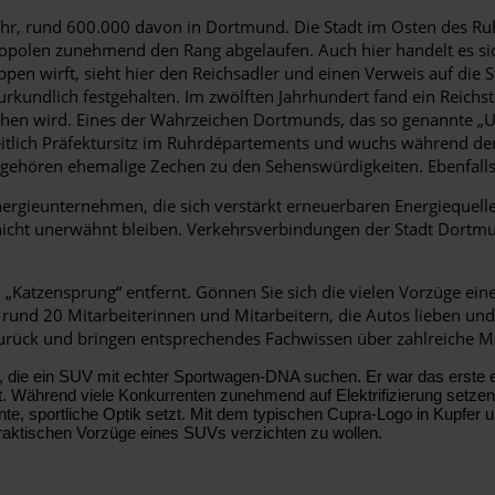
hr, rund 600.000 davon in Dortmund. Die Stadt im Osten des Ruh
ropolen zunehmend den Rang abgelaufen. Auch hier handelt es si
pen wirft, sieht hier den Reichsadler und einen Verweis auf die St
kundlich festgehalten. Im zwölften Jahrhundert fand ein Reichsta
hen wird. Eines der Wahrzeichen Dortmunds, das so genannte „U“,
tlich Präfektursitz im Ruhrdépartements und wuchs während der 
te gehören ehemalige Zechen zu den Sehenswürdigkeiten. Ebenfal
rgieunternehmen, die sich verstärkt erneuerbaren Energiequel
e nicht unerwähnt bleiben. Verkehrsverbindungen der Stadt Dortm
Katzensprung“ entfernt. Gönnen Sie sich die vielen Vorzüge eine
rund 20 Mitarbeiterinnen und Mitarbeitern, die Autos lieben un
 zurück und bringen entsprechendes Fachwissen über zahlreiche M
lle, die ein SUV mit echter Sportwagen-DNA suchen. Er war das erste
ährend viele Konkurrenten zunehmend auf Elektrifizierung setzen, b
e, sportliche Optik setzt. Mit dem typischen Cupra-Logo in Kupfer 
 praktischen Vorzüge eines SUVs verzichten zu wollen.