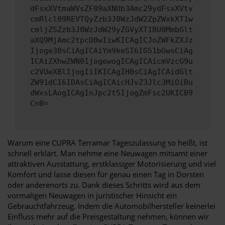
dFsxXVtmaWVsZF09aXNUb3Amc29ydFsxXVtv
cmRlcl09REVTQyZzb3J0WzJdW2ZpZWxkXT1w
cmljZSZzb3J0WzJdW29yZGVyXT1BU0MmbGlt
aXQ9MjAmc2tpcD0wIiwKICAgICJoZWFkZXJz
Ijoge30sCiAgICAiYm9keSI6IG51bGwsCiAg
ICAiZXhwZWN0IjogewogICAgICAicmVzcG9u
c2VUeXBlIjogIiIKICAgIH0sCiAgICAidGlt
ZW91dCI6IDAsCiAgICAicHJvZ3Jlc3MiOiBu
dWxsLAogICAgInJpc2t5IjogZmFsc2UKICB9
Cn0=
Warum eine CUPRA Terramar Tageszulassung so heißt, ist
schnell erklärt. Man nehme eine Neuwagen mitsamt einer
attraktiven Ausstattung, erstklassiger Motorisierung und viel
Komfort und lasse diesen für genau einen Tag in Dorsten
oder anderenorts zu. Dank dieses Schritts wird aus dem
vormaligen Neuwagen in juristischer Hinsicht ein
Gebrauchtfahrzeug. Indem die Automobilhersteller keinerlei
Einfluss mehr auf die Preisgestaltung nehmen, können wir