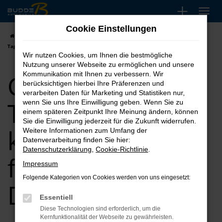
Zum
Hauptinhalt
Cookie Einstellungen
springen
Startseite
Dorsten
CUPRA
CUPRA Terramar
CUPRA Terramar
Tageszulassung kaufen, leasen, finanzieren für Dorsten
Wir nutzen Cookies, um Ihnen die bestmögliche
Nutzung unserer Webseite zu ermöglichen und unsere
CUPRA Terramar
Kommunikation mit Ihnen zu verbessern. Wir
berücksichtigen hierbei Ihre Präferenzen und
verarbeiten Daten für Marketing und Statistiken nur,
Tageszulassung
wenn Sie uns Ihre Einwilligung geben. Wenn Sie zu
einem späteren Zeitpunkt Ihre Meinung ändern, können
Sie die Einwilligung jederzeit für die Zukunft widerrufen.
kaufen, leasen,
Weitere Informationen zum Umfang der
Datenverarbeitung finden Sie hier:
Datenschutzerklärung
,
Cookie-Richtlinie
.
finanzieren für
Impressum
Folgende Kategorien von Cookies werden von uns eingesetzt:
Dorsten
Essentiell
Diese Technologien sind erforderlich, um die
Kernfunktionalität der Webseite zu gewährleisten.