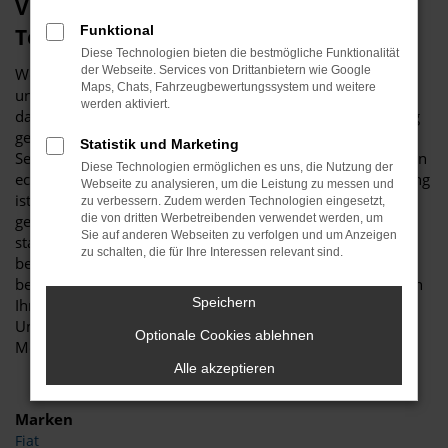
Viele gute Gründe für eine CUPRA
Funktional
Terramar Tageszulassung in Dorsten
Diese Technologien bieten die bestmögliche Funktionalität
der Webseite. Services von Drittanbietern wie Google
Wer sich für ein neues Fahrzeug interessiert, führt nahezu
Maps, Chats, Fahrzeugbewertungssystem und weitere
unweigerlich umfassende Recherchen durch. Haben Sie
werden aktiviert.
dabei auch schon an eine CUPRA Terramar Tageszulassung
gedacht? Wir fragen deshalb, weil es für Ihr „Unterwegs-
Statistik und Marketing
Sein“ in Dorsten kaum eine günstigere Möglichkeit für einen
Diese Technologien ermöglichen es uns, die Nutzung der
echten Neuwagen gibt. Die CUPRA Terramar Tageszulassung
Webseite zu analysieren, um die Leistung zu messen und
ist ein Fahrzeug, das noch keinen einzigen Kilometer
zu verbessern. Zudem werden Technologien eingesetzt,
gefahren wurde und entsprechend frisch aus dem Werk
die von dritten Werbetreibenden verwendet werden, um
Sie auf anderen Webseiten zu verfolgen und um Anzeigen
stammt. Der Unterschied zu einem bestellten Neuwagen
zu schalten, die für Ihre Interessen relevant sind.
besteht darin, dass die CUPRA Terramar Tageszulassung
bereits komplett konfiguriert ist und nur darauf wartet, von
Speichern
Ihnen in Dorsten gefahren zu werden. Und das ohne
Umschweife, Wartezeiten oder Verzögerungen, denn das
Optionale Cookies ablehnen
Modell steht bereits bei uns bereit.
Alle akzeptieren
Marken
Fiat