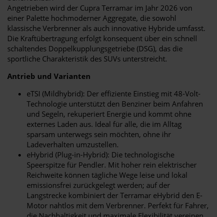
Angetrieben wird der Cupra Terramar im Jahr 2026 von
einer Palette hochmoderner Aggregate, die sowohl
klassische Verbrenner als auch innovative Hybride umfasst.
Die Kraftübertragung erfolgt konsequent über ein schnell
schaltendes Doppelkupplungsgetriebe (DSG), das die
sportliche Charakteristik des SUVs unterstreicht.
Antrieb und Varianten
eTSI (Mildhybrid): Der effiziente Einstieg mit 48-Volt-
Technologie unterstützt den Benziner beim Anfahren
und Segeln, rekuperiert Energie und kommt ohne
externes Laden aus. Ideal für alle, die im Alltag
sparsam unterwegs sein möchten, ohne ihr
Ladeverhalten umzustellen.
eHybrid (Plug-in-Hybrid): Die technologische
Speerspitze für Pendler. Mit hoher rein elektrischer
Reichweite können tägliche Wege leise und lokal
emissionsfrei zurückgelegt werden; auf der
Langstrecke kombiniert der Terramar eHybrid den E-
Motor nahtlos mit dem Verbrenner. Perfekt für Fahrer,
die Nachhaltigkeit und maximale Flexibilität vereinen