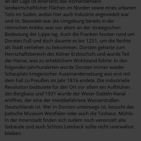
an der Lage ist einerseits das Vorhandensein
landwirtschaftlicher Flächen im Norden sowie eines urbanen
Teils im Süden, wobei hier auch Industrie angesiedelt war
und ist. Besiedelt war die Umgebung bereits in der
römischen Antike, was vor allem an der strategischen
Bedeutung der Lippe lag. Auch die Franken fassten rund um
Dorsten Fuß und doch dauerte es bis 1251, um die Rechte
als Stadt verliehen zu bekommen. Dorsten gehörte zum
Herrschaftsbereich des Kölner Erzbischofs und wurde Teil
der Hanse, was zu erheblichem Wohlstand führte. In den
folgenden Jahrhunderten wurde Dorsten immer wieder
Schauplatz kriegerischer Auseinandersetzung was erst mit
dem Fall zu Preußen im Jahr 1816 endete. Die industrielle
Revolution bedeutete für den Ort vor allem ein Aufblühen
des Bergbaus und 1931 wurde der Weser-Datteln-Kanal
eröffnet, der eine der meistbefahrene Wasserstraßen
Deutschlands ist. Wer in Dorsten unterwegs ist, besucht das
Jüdische Museum Westfalen oder auch die Tüshaus- Mühle.
In der Innenstadt finden sich zudem noch vereinzelt alte
Gebäude und auch Schloss Lembeck sollte nicht unerwähnt
bleiben.