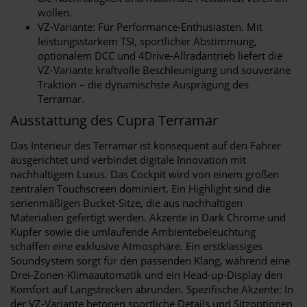
wollen.
VZ-Variante: Für Performance-Enthusiasten. Mit
leistungsstarkem TSI, sportlicher Abstimmung,
optionalem DCC und 4Drive-Allradantrieb liefert die
VZ-Variante kraftvolle Beschleunigung und souveräne
Traktion – die dynamischste Ausprägung des
Terramar.
Ausstattung des Cupra Terramar
Das Interieur des Terramar ist konsequent auf den Fahrer
ausgerichtet und verbindet digitale Innovation mit
nachhaltigem Luxus. Das Cockpit wird von einem großen
zentralen Touchscreen dominiert. Ein Highlight sind die
serienmäßigen Bucket-Sitze, die aus nachhaltigen
Materialien gefertigt werden. Akzente in Dark Chrome und
Kupfer sowie die umlaufende Ambientebeleuchtung
schaffen eine exklusive Atmosphäre. Ein erstklassiges
Soundsystem sorgt für den passenden Klang, während eine
Drei-Zonen-Klimaautomatik und ein Head-up-Display den
Komfort auf Langstrecken abrunden. Spezifische Akzente: In
der VZ-Variante betonen sportliche Details und Sitzoptionen