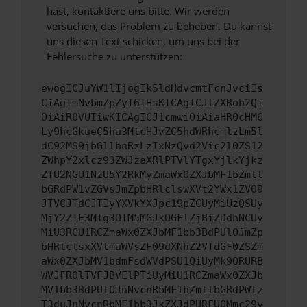
hast, kontaktiere uns bitte. Wir werden
versuchen, das Problem zu beheben. Du kannst
uns diesen Text schicken, um uns bei der
Fehlersuche zu unterstützen:
ewogICJuYW1lIjogIk5ldHdvcmtFcnJvciIs
CiAgImNvbmZpZyI6IHsKICAgICJtZXRob2Qi
OiAiR0VUIiwKICAgICJ1cmwiOiAiaHR0cHM6
Ly9hcGkueC5ha3MtcHJvZC5hdWRhcmlzLm5l
dC92MS9jbGllbnRzLzIxNzQvd2Vic2l0ZS12
ZWhpY2xlcz93ZWJzaXRlPTVlYTgxYjlkYjkz
ZTU2NGU1NzU5Y2RkMyZmaWx0ZXJbMF1bZmll
bGRdPW1vZGVsJmZpbHRlclswXVt2YWx1ZV09
JTVCJTdCJTIyYXVkYXJpc19pZCUyMiUzQSUy
MjY2ZTE3MTg3OTM5MGJkOGFlZjBiZDdhNCUy
MiU3RCU1RCZmaWx0ZXJbMF1bb3BdPUlOJmZp
bHRlclsxXVtmaWVsZF09dXNhZ2VTdGF0ZSZm
aWx0ZXJbMV1bdmFsdWVdPSU1QiUyMk9ORURB
WVJFR0lTVFJBVElPTiUyMiU1RCZmaWx0ZXJb
MV1bb3BdPUlOJnNvcnRbMF1bZmllbGRdPWlz
T3duJnNvcnRbMF1bb3JkZXJdPURFU0Mmc29y