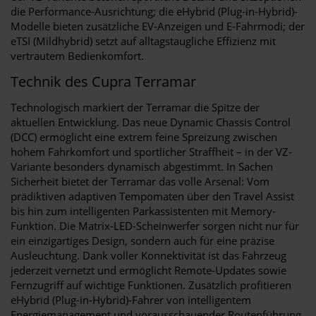
die Performance-Ausrichtung; die eHybrid (Plug-in-Hybrid)-
Modelle bieten zusätzliche EV-Anzeigen und E-Fahrmodi; der
eTSI (Mildhybrid) setzt auf alltagstaugliche Effizienz mit
vertrautem Bedienkomfort.
Technik des Cupra Terramar
Technologisch markiert der Terramar die Spitze der
aktuellen Entwicklung. Das neue Dynamic Chassis Control
(DCC) ermöglicht eine extrem feine Spreizung zwischen
hohem Fahrkomfort und sportlicher Straffheit – in der VZ-
Variante besonders dynamisch abgestimmt. In Sachen
Sicherheit bietet der Terramar das volle Arsenal: Vom
prädiktiven adaptiven Tempomaten über den Travel Assist
bis hin zum intelligenten Parkassistenten mit Memory-
Funktion. Die Matrix-LED-Scheinwerfer sorgen nicht nur für
ein einzigartiges Design, sondern auch für eine präzise
Ausleuchtung. Dank voller Konnektivität ist das Fahrzeug
jederzeit vernetzt und ermöglicht Remote-Updates sowie
Fernzugriff auf wichtige Funktionen. Zusätzlich profitieren
eHybrid (Plug-in-Hybrid)-Fahrer von intelligentem
Energiemanagement und vorausschauender Routenführung