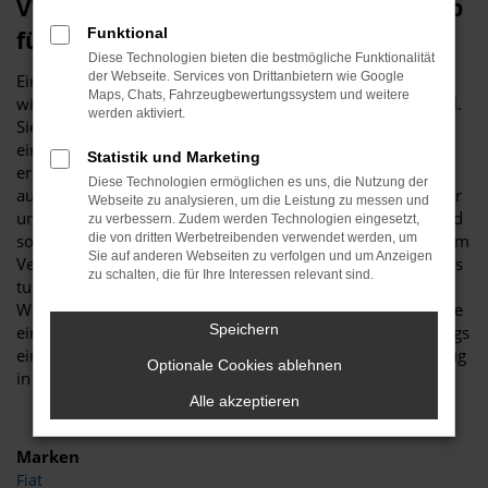
VW Taigo Gebrauchtwagen – unser Tipp
Funktional
für Bremen
Diese Technologien bieten die bestmögliche Funktionalität
der Webseite. Services von Drittanbietern wie Google
Ein VW Taigo Gebrauchtwagen ist vor allem aus
Maps, Chats, Fahrzeugbewertungssystem und weitere
wirtschaftlichen Erwägungen heraus eine erstklassige Wahl.
werden aktiviert.
Sie sparen schlichtweg eine Menge Geld, wenn Sie sich für
ein gebrauchtes Modell entscheiden und sind trotzdem
Statistik und Marketing
erstklassig in Bremen unterwegs. Was Budde Automobile
Diese Technologien ermöglichen es uns, die Nutzung der
auszeichnet, ist unsere Meisterwerkstatt. Wir verfügen über
Webseite zu analysieren, um die Leistung zu messen und
umfassende Kapazitäten und diverse Hebebühnen und sind
zu verbessern. Zudem werden Technologien eingesetzt,
somit in der Lage, jeden VW Taigo Gebrauchtwagen vor dem
die von dritten Werbetreibenden verwendet werden, um
Sie auf anderen Webseiten zu verfolgen und um Anzeigen
Verkauf nach Bremen genau zu überprüfen. Warum wir das
zu schalten, die für Ihre Interessen relevant sind.
tun? Ganz einfach, um Ihnen einen rundum einwandfreien
Wagen „servieren“ zu können, was selbst die Verschleißteile
Speichern
einschließt. Ein VW Taigo Gebrauchtwagen muss keineswegs
ein Kompromiss sein, sondern ist ein erstklassiges Fahrzeug
Optionale Cookies ablehnen
in Topzustand.
Alle akzeptieren
Marken
Fiat