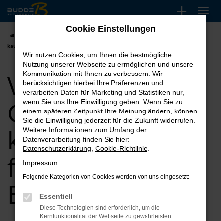
Zum
Hauptinhalt
Cookie Einstellungen
springen
Startseite
Bremen
VW
VW Taigo
VW Taigo Gebrauchtwagen
kaufen, leasen, finanzieren für Bremen
Wir nutzen Cookies, um Ihnen die bestmögliche
Nutzung unserer Webseite zu ermöglichen und unsere
VW Taigo
Kommunikation mit Ihnen zu verbessern. Wir
berücksichtigen hierbei Ihre Präferenzen und
verarbeiten Daten für Marketing und Statistiken nur,
Gebrauchtwagen
wenn Sie uns Ihre Einwilligung geben. Wenn Sie zu
einem späteren Zeitpunkt Ihre Meinung ändern, können
Sie die Einwilligung jederzeit für die Zukunft widerrufen.
kaufen, leasen,
Weitere Informationen zum Umfang der
Datenverarbeitung finden Sie hier:
Datenschutzerklärung
,
Cookie-Richtlinie
.
finanzieren für
Impressum
Folgende Kategorien von Cookies werden von uns eingesetzt:
Bremen
Essentiell
Diese Technologien sind erforderlich, um die
Kernfunktionalität der Webseite zu gewährleisten.