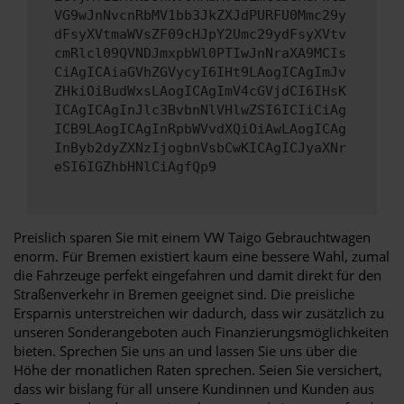
VG9wJnNvcnRbMV1bb3JkZXJdPURFU0Mmc29y
dFsyXVtmaWVsZF09cHJpY2Umc29ydFsyXVtv
cmRlcl09QVNDJmxpbWl0PTIwJnNraXA9MCIs
CiAgICAiaGVhZGVycyI6IHt9LAogICAgImJv
ZHkiOiBudWxsLAogICAgImV4cGVjdCI6IHsK
ICAgICAgInJlc3BvbnNlVHlwZSI6ICIiCiAg
ICB9LAogICAgInRpbWVvdXQiOiAwLAogICAg
InByb2dyZXNzIjogbnVsbCwKICAgICJyaXNr
eSI6IGZhbHNlCiAgfQp9
Preislich sparen Sie mit einem VW Taigo Gebrauchtwagen
enorm. Für Bremen existiert kaum eine bessere Wahl, zumal
die Fahrzeuge perfekt eingefahren und damit direkt für den
Straßenverkehr in Bremen geeignet sind. Die preisliche
Ersparnis unterstreichen wir dadurch, dass wir zusätzlich zu
unseren Sonderangeboten auch Finanzierungsmöglichkeiten
bieten. Sprechen Sie uns an und lassen Sie uns über die
Höhe der monatlichen Raten sprechen. Seien Sie versichert,
dass wir bislang für all unsere Kundinnen und Kunden aus