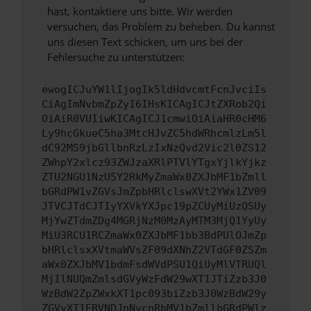
hast, kontaktiere uns bitte. Wir werden
versuchen, das Problem zu beheben. Du kannst
uns diesen Text schicken, um uns bei der
Fehlersuche zu unterstützen:
ewogICJuYW1lIjogIk5ldHdvcmtFcnJvciIs
CiAgImNvbmZpZyI6IHsKICAgICJtZXRob2Qi
OiAiR0VUIiwKICAgICJ1cmwiOiAiaHR0cHM6
Ly9hcGkueC5ha3MtcHJvZC5hdWRhcmlzLm5l
dC92MS9jbGllbnRzLzIxNzQvd2Vic2l0ZS12
ZWhpY2xlcz93ZWJzaXRlPTVlYTgxYjlkYjkz
ZTU2NGU1NzU5Y2RkMyZmaWx0ZXJbMF1bZmll
bGRdPW1vZGVsJmZpbHRlclswXVt2YWx1ZV09
JTVCJTdCJTIyYXVkYXJpc19pZCUyMiUzQSUy
MjYwZTdmZDg4MGRjNzM0MzAyMTM3MjQ1YyUy
MiU3RCU1RCZmaWx0ZXJbMF1bb3BdPUlOJmZp
bHRlclsxXVtmaWVsZF09dXNhZ2VTdGF0ZSZm
aWx0ZXJbMV1bdmFsdWVdPSU1QiUyMlVTRUQl
MjIlNUQmZmlsdGVyWzFdW29wXT1JTiZzb3J0
WzBdW2ZpZWxkXT1pc093biZzb3J0WzBdW29y
ZGVyXT1ERVNDJnNvcnRbMV1bZmllbGRdPWlz