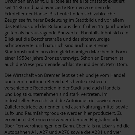
Urkunden erwähnt. Die Rolle als freie Reichsstadt existiert
seit 1186 und bald avancierte Bremen zu einem der
Eckpfeiler der Hanse. Bis heute finden sich zahlreiche
Zeugnisse früherer Bedeutung im Stadtbild und vor allem
das Rathaus und der Roland aus dem frühen 15. Jahrhundert
gelten als herausragende Bauwerke. Ebenfalls lohnt sich ein
Blick auf die Böttcherstraße und das altehrwürdige
Schnoorviertel und natürlich sind auch die Bremer
Stadtmusikanten aus dem gleichnamigen Märchen in Form
einer 1950er Jahre Bronze verewigt. Schön an Bremen ist
auch die Weserpromenade Schlachte und der St. Petri Dom.
Die Wirtschaft von Bremen lebt seit eh und je vom Handel
und dem maritimen Bereich. Bis heute existieren
verschiedene Reedereien in der Stadt und auch Handels-
und Logistikunternehmen sind stark vertreten. Im
industriellen Bereich sind die Autoindustrie sowie deren
Zulieferbetriebe zu nennen und auch Nahrungsmittel sowie
Luft- und Raumfahrtprodukte werden hier produziert. Zu
erreichen ist Bremen entweder über den Flughafen oder
über Fernverbindungen der Bahn. Ebenfalls nutzbar sind die
Autobahnen A1, A27 und A270 sowie die A281 und vier