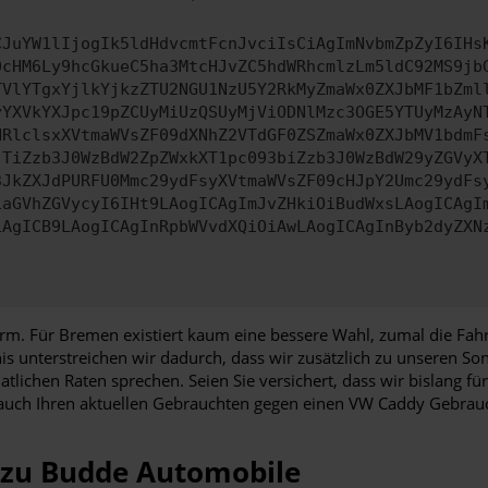
CJuYW1lIjogIk5ldHdvcmtFcnJvciIsCiAgImNvbmZpZyI6IHs
0cHM6Ly9hcGkueC5ha3MtcHJvZC5hdWRhcmlzLm5ldC92MS9jb
TVlYTgxYjlkYjkzZTU2NGU1NzU5Y2RkMyZmaWx0ZXJbMF1bZml
yYXVkYXJpc19pZCUyMiUzQSUyMjViODNlMzc3OGE5YTUyMzAyN
HRlclsxXVtmaWVsZF09dXNhZ2VTdGF0ZSZmaWx0ZXJbMV1bdmF
JTiZzb3J0WzBdW2ZpZWxkXT1pc093biZzb3J0WzBdW29yZGVyX
3JkZXJdPURFU0Mmc29ydFsyXVtmaWVsZF09cHJpY2Umc29ydFs
iaGVhZGVycyI6IHt9LAogICAgImJvZHkiOiBudWxsLAogICAgI
iAgICB9LAogICAgInRpbWVvdXQiOiAwLAogICAgInByb2dyZXN
m. Für Bremen existiert kaum eine bessere Wahl, zumal die Fahr
nis unterstreichen wir dadurch, dass wir zusätzlich zu unseren 
atlichen Raten sprechen. Seien Sie versichert, dass wir bislang
auch Ihren aktuellen Gebrauchten gegen einen VW Caddy Gebrauc
 zu Budde Automobile