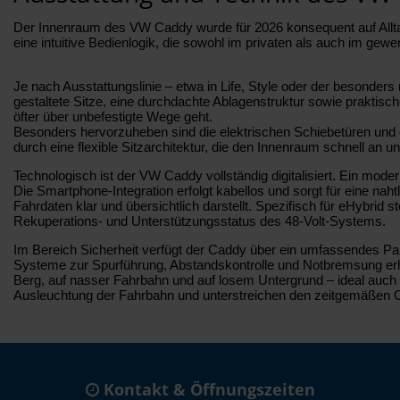
Der Innenraum des VW Caddy wurde für 2026 konsequent auf Alltags
eine intuitive Bedienlogik, die sowohl im privaten als auch im gewe
Je nach Ausstattungslinie – etwa in Life, Style oder der besond
gestaltete Sitze, eine durchdachte Ablagenstruktur sowie prakti
öfter über unbefestigte Wege geht.
Besonders hervorzuheben sind die elektrischen Schiebetüren und o
durch eine flexible Sitzarchitektur, die den Innenraum schnell an 
Technologisch ist der VW Caddy vollständig digitalisiert. Ein mo
Die Smartphone-Integration erfolgt kabellos und sorgt für eine nah
Fahrdaten klar und übersichtlich darstellt. Spezifisch für eHybr
Rekuperations- und Unterstützungsstatus des 48-Volt-Systems.
Im Bereich Sicherheit verfügt der Caddy über ein umfassendes P
Systeme zur Spurführung, Abstandskontrolle und Notbremsung erhöhe
Berg, auf nasser Fahrbahn und auf losem Untergrund – ideal auch
Ausleuchtung der Fahrbahn und unterstreichen den zeitgemäßen 
Kontakt & Öffnungszeiten