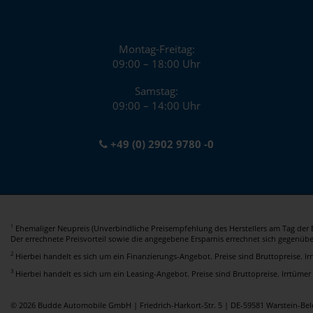
Montag-Freitag:
09:00 – 18:00 Uhr
Samstag:
09:00 – 14:00 Uhr
+49 (0) 2902 9780 -0
Ehemaliger Neupreis (Unverbindliche Preisempfehlung des Herstellers am Tag der E
1
Der errechnete Preisvorteil sowie die angegebene Ersparnis errechnet sich gegenüb
2
Hierbei handelt es sich um ein Finanzierungs-Angebot. Preise sind Bruttopreise. I
3
Hierbei handelt es sich um ein Leasing-Angebot. Preise sind Bruttopreise. Irrtümer
© 2026 Budde Automobile GmbH | Friedrich-Harkort-Str. 5 | DE-59581 Warstein-B