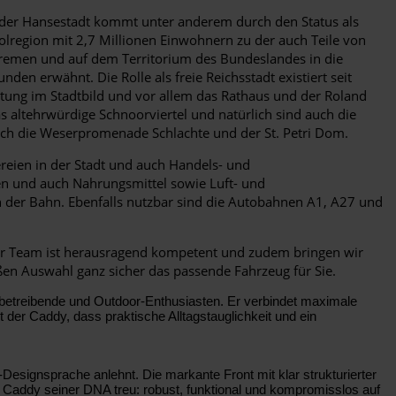
 der Hansestadt kommt unter anderem durch den Status als
region mit 2,7 Millionen Einwohnern zu der auch Teile von
 Bremen und auf dem Territorium des Bundeslandes in die
n erwähnt. Die Rolle als freie Reichsstadt existiert seit
utung im Stadtbild und vor allem das Rathaus und der Roland
s altehrwürdige Schnoorviertel und natürlich sind auch die
ch die Weserpromenade Schlachte und der St. Petri Dom.
reien in der Stadt und auch Handels- und
nen und auch Nahrungsmittel sowie Luft- und
 der Bahn. Ebenfalls nutzbar sind die Autobahnen A1, A27 und
er Team ist herausragend kompetent und zudem bringen wir
ßen Auswahl ganz sicher das passende Fahrzeug für Sie.
betreibende und Outdoor-Enthusiasten. Er verbindet maximale
er Caddy, dass praktische Alltagstauglichkeit und ein
Designsprache anlehnt. Die markante Front mit klar strukturierter
er Caddy seiner DNA treu: robust, funktional und kompromisslos auf