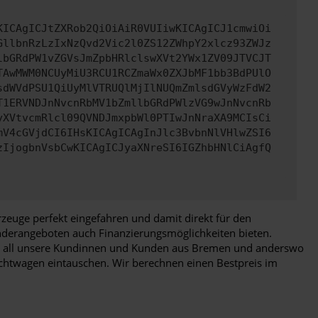
KICAgICJtZXRob2QiOiAiR0VUIiwKICAgICJ1cmwiOi
GllbnRzLzIxNzQvd2Vic2l0ZS12ZWhpY2xlcz93ZWJz
lbGRdPW1vZGVsJmZpbHRlclswXVt2YWx1ZV09JTVCJT
TAwMWM0NCUyMiU3RCU1RCZmaWx0ZXJbMF1bb3BdPUlO
sdWVdPSU1QiUyMlVTRUQlMjIlNUQmZmlsdGVyWzFdW2
T1ERVNDJnNvcnRbMV1bZmllbGRdPWlzVG9wJnNvcnRb
yXVtvcmRlcl09QVNDJmxpbWl0PTIwJnNraXA9MCIsCi
mV4cGVjdCI6IHsKICAgICAgInJlc3BvbnNlVHlwZSI6
zIjogbnVsbCwKICAgICJyaXNreSI6IGZhbHNlCiAgfQ
zeuge perfekt eingefahren und damit direkt für den
Sonderangeboten auch Finanzierungsmöglichkeiten bieten.
 für all unsere Kundinnen und Kunden aus Bremen und anderswo
htwagen eintauschen. Wir berechnen einen Bestpreis im