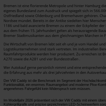
Bremen ist eine florierende Metropole und hinter Hamburg di
eigenes Bundesland zum Ausdruck und spiegelt sich in 566.00
Ostfriedland sowie Oldenburg und Bremerhaven gehören. Charak
Nordsee mündet. Bereits in der Antike siedelten hier Menschen
1186 und bald avancierte Bremen zu einem der Eckpfeiler der 
aus dem frühen 15. Jahrhundert gelten als herausragende Bauwer
Bremer Stadtmusikanten aus dem gleichnamigen Märchen in Fo
Die Wirtschaft von Bremen lebt seit eh und je vom Handel und
Logistikunternehmen sind stark vertreten. Im industriellen Be
Raumfahrtprodukte werden hier produziert. Zu erreichen ist 
A270 sowie die A281 und vier Bundesstraßen .
Wer Autokauf gerne persönlich nimmt und eine entsprechende
die Erfahrung aus mehr als drei Jahrzehnten in den Autoverka
Der VW Caddy ist die Benchmark im Segment der Hochdachkombis un
Funktionalität, ein enormes Raumangebot und moderne Pkw-Komfor
angenehmes Fahrgefühl kein Widerspruch sein müssen.
Im Modelljahr 2026 präsentiert sich der VW Caddy mit einem überar
Kühlergrillgrafik und präzise gezeichneten LED-Scheinwerfern sorgt