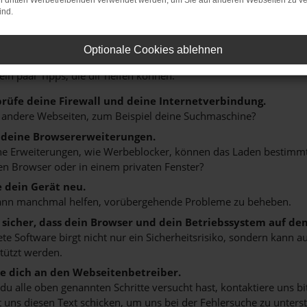
on dritten Werbetreibenden verwendet werden, um Sie auf anderen Webseiten zu ve
ind.
r: Network Error
Optionale Cookies ablehnen
n ist ein Fehler aufgetreten.
 ein paar Tipps, die dir helfen können:
rüfe deine Firewall und deine Internetverbindung.
 andere Webseiten, zum Beispiel deine Suchmaschine?
 deine Browsererweiterungen.
 Erweiterungen, wie Werbeblocker, können das Laden bestimmter 
n Browser oder in einem privaten Fenster?
e dein Gerät neu.
ann manchmal helfen, vorübergehende Probleme zu beheben.
e sicher, dass dein Browser und dein Betriebssystem auf de
ete Software birgt nicht nur ein Sicherheitsrisiko, sondern kann
tützt werden.
 dich an den Webseitenbetreiber.
u alle oben genannten Schritte versucht hast, kontaktiere uns 
 uns diesen Text schicken, um uns bei der Fehlersuche zu unterst