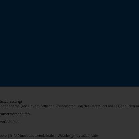
rstzulassung).
er der ehemaligen unverbindlichen Preisempfehlung des Herstellers am Tag der Erstzula
rrtümer vorbehalten.
 vorbehalten.
elecke | info@buddeautomobile.de |
Webdesign by audaris.de