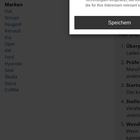
Technologien eingesetzt, die v
Marken
die für Ihre Interessen relevant s
Fiat
Fehle
Nissan
Speichern
Peugeot
Beim Lade
Renault
Hier sind
Kia
Opel
Überp
VW
Laden
Ford
Prüfe
Hyundai
Manche
Seat
andere
Škoda
Dacia
Start
CUPRA
Das k
Stell
Veralt
unters
Wende
Wenn d
kannst