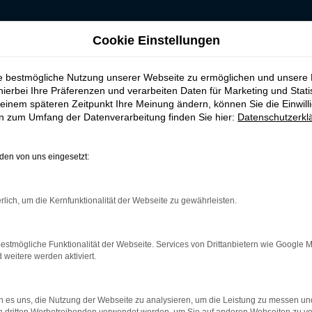
Cookie Einstellungen
 leasen, finanzieren für Bremen
ie bestmögliche Nutzung unserer Webseite zu ermöglichen und unsere
twagen kaufen, le
hierbei Ihre Präferenzen und verarbeiten Daten für Marketing und Stati
einem späteren Zeitpunkt Ihre Meinung ändern, können Sie die Einwillig
en zum Umfang der Datenverarbeitung finden Sie hier:
Datenschutzerkl
en von uns eingesetzt:
r Tipp für Bremen
rlich, um die Kernfunktionalität der Webseite zu gewährleisten.
n Erwägungen heraus eine erstklassige Wahl. Sie sparen schlicht
unterwegs. Was Budde Automobile auszeichnet, ist unsere Meiste
ddy Gebrauchtwagen vor dem Verkauf nach Bremen genau zu über
estmögliche Funktionalität der Webseite. Services von Drittanbietern wie Google 
t die Verschleißteile einschließt. Ein VW Caddy Gebrauchtwagen
eitere werden aktiviert.
 es uns, die Nutzung der Webseite zu analysieren, um die Leistung zu messen u