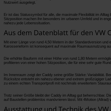
Nutzwert ausgelegt.
Er ist das Statussymbol für alle, die maximale Flexibilität im All
Sitzposition machen ihn besonders im urbanen Umfeld und in engen 
nahezu jede Lebenssituation.
Aus dem Datenblatt für den VW 
Mit einer Länge von rund 4,50 Metern in der Standardversion und 
Karosserieform ist konsequent auf maximale Raumausnutzung ausge
Die erhöhte Bauform mit einer Höhe von rund 1,80 Metern ermöglic
profitieren von einer hohen Sitzposition, die für eine sehr gute Run
Im Innenraum zeigt der Caddy seine größte Stärke: Variabilität. B
Rücksitze entsteht ein nahezu ebener und extrem großzügiger Lade
zu einem echten Transportprofi mit nochmals erweitertem Stauraum.
Trotz seiner Größe bleibt der Caddy im Alltag gut beherrschbar. 
auf Baustellen problemlos manövrieren lässt. Mit 4Motion (Allrad) 
Ausstattung und Technik des VW