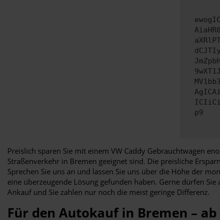
ewogI
AiaHR
aXRlP
dCJTI
JmZpb
9wXT1
MV1bb
AgICA
ICIiC
p9
Preislich sparen Sie mit einem VW Caddy Gebrauchtwagen enor
Straßenverkehr in Bremen geeignet sind. Die preisliche Erspar
Sprechen Sie uns an und lassen Sie uns über die Höhe der mon
eine überzeugende Lösung gefunden haben. Gerne dürfen Sie 
Ankauf und Sie zahlen nur noch die meist geringe Differenz.
Für den Autokauf in Bremen – ab