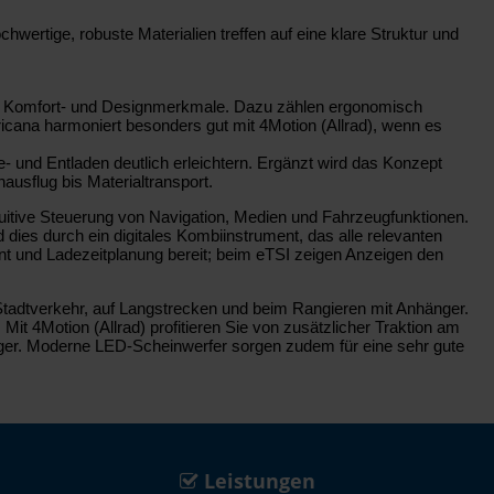
rtige, robuste Materialien treffen auf eine klare Struktur und
iche Komfort- und Designmerkmale. Dazu zählen ergonomisch
icana harmoniert besonders gut mit 4Motion (Allrad), wenn es
- und Entladen deutlich erleichtern. Ergänzt wird das Konzept
ausflug bis Materialtransport.
tuitive Steuerung von Navigation, Medien und Fahrzeugfunktionen.
 dies durch ein digitales Kombiinstrument, das alle relevanten
ent und Ladezeitplanung bereit; beim eTSI zeigen Anzeigen den
tadtverkehr, auf Langstrecken und beim Rangieren mit Anhänger.
t 4Motion (Allrad) profitieren Sie von zusätzlicher Traktion am
nger. Moderne LED-Scheinwerfer sorgen zudem für eine sehr gute
Leistungen