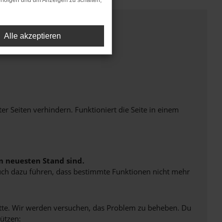
rfolgen und um Anzeigen zu schalten,
Alle akzeptieren
Seiten verhindern. Funktioniert die Seite in einem
m neuesten Stand sind.
 auch dazu führen, dass bestimmte Funktionen nicht mehr
bitte. Wir werden versuchen, das Problem zu beheben. Du
ützen: