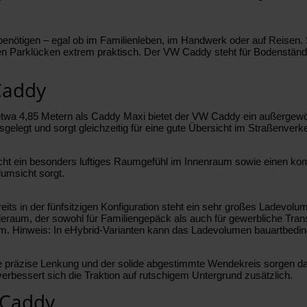
tag benötigen – egal ob im Familienleben, im Handwerk oder auf Reisen
Parklücken extrem praktisch. Der VW Caddy steht für Bodenständigkeit
Caddy
etwa 4,85 Metern als Caddy Maxi bietet der VW Caddy ein außergewöh
legt und sorgt gleichzeitig für eine gute Übersicht im Straßenverke
ht ein besonders luftiges Raumgefühl im Innenraum sowie einen komfo
dumsicht sorgt.
ereits in der fünfsitzigen Konfiguration steht ein sehr großes Ladev
raum, der sowohl für Familiengepäck als auch für gewerbliche Transp
 Hinweis: In eHybrid-Varianten kann das Ladevolumen bauartbedingt lei
Die präzise Lenkung und der solide abgestimmte Wendekreis sorgen da
verbessert sich die Traktion auf rutschigem Untergrund zusätzlich.
 Caddy