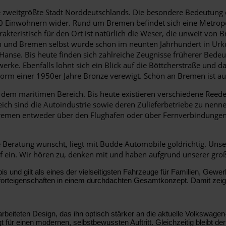
e zweitgrößte Stadt Norddeutschlands. Die besondere Bedeutung
0 Einwohnern wider. Rund um Bremen befindet sich eine Metropol
teristisch für den Ort ist natürlich die Weser, die unweit von
 und Bremen selbst wurde schon im neunten Jahrhundert in Urkunde
Hanse. Bis heute finden sich zahlreiche Zeugnisse früherer Bede
ke. Ebenfalls lohnt sich ein Blick auf die Böttcherstraße und da
rm einer 1950er Jahre Bronze verewigt. Schön an Bremen ist au
 dem maritimen Bereich. Bis heute existieren verschiedene Reede
reich sind die Autoindustrie sowie deren Zulieferbetriebe zu nen
Bremen entweder über den Flughafen oder über Fernverbindungen
 Beratung wünscht, liegt mit Budde Automobile goldrichtig. Uns
uf ein. Wir hören zu, denken mit und haben aufgrund unserer gro
d gilt als eines der vielseitigsten Fahrzeuge für Familien, Gewer
teigenschaften in einem durchdachten Gesamtkonzept. Damit zeigt d
beiteten Design, das ihn optisch stärker an die aktuelle Volkswagen-
 für einen modernen, selbstbewussten Auftritt. Gleichzeitig bleibt d