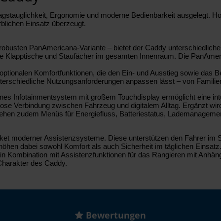
tauglichkeit, Ergonomie und moderne Bedienbarkeit ausgelegt. Hochwe
rblichen Einsatz überzeugt.
ers robusten PanAmericana-Variante – bietet der Caddy unterschiedl
sche Klapptische und Staufächer im gesamten Innenraum. Die PanAmer
ptionalen Komfortfunktionen, die den Ein- und Ausstieg sowie das Be
unterschiedliche Nutzungsanforderungen anpassen lässt – von Familien
dernes Infotainmentsystem mit großem Touchdisplay ermöglicht eine in
tlose Verbindung zwischen Fahrzeug und digitalem Alltag. Ergänzt wird
id stehen zudem Menüs für Energiefluss, Batteriestatus, Lademanagem
aket moderner Assistenzsysteme. Diese unterstützen den Fahrer im S
n dabei sowohl Komfort als auch Sicherheit im täglichen Einsatz. Mi
 in Kombination mit Assistenzfunktionen für das Rangieren mit Anhä
Charakter des Caddy.
Bewertungen