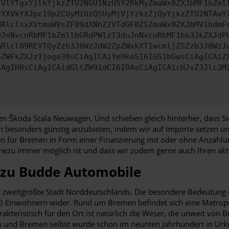
TVlYTgxYjlkYjkzZTU2NGU1NzU5Y2RkMyZmaWx0ZXJbMF1bZml
yYXVkYXJpc19pZCUyMiUzQSUyMjVjYzkzZjQyYjkzZTU2NTAwY
HRlclsxXVtmaWVsZF09dXNhZ2VTdGF0ZSZmaWx0ZXJbMV1bdmF
OJnNvcnRbMF1bZmllbGRdPWlzT3duJnNvcnRbMF1bb3JkZXJdP
mRlcl09REVTQyZzb3J0WzJdW2ZpZWxkXT1wcmljZSZzb3J0WzJ
oZWFkZXJzIjoge30sCiAgICAiYm9keSI6IG51bGwsCiAgICAiZ
CAgIH0sCiAgICAidGltZW91dCI6IDAsCiAgICAicHJvZ3Jlc3M
n Škoda Scala Neuwagen. Und schieben gleich hinterher, dass Sie
men besonders günstig anzubieten, indem wir auf Importe setzen 
en für Bremen in Form einer Finanzierung mit oder ohne Anzahlun
 nahezu immer möglich ist und dass wir zudem gerne auch Ihren 
 zu Budde Automobile
e zweitgrößte Stadt Norddeutschlands. Die besondere Bedeutung
0 Einwohnern wider. Rund um Bremen befindet sich eine Metropol
teristisch für den Ort ist natürlich die Weser, die unweit von
 und Bremen selbst wurde schon im neunten Jahrhundert in Urkunde