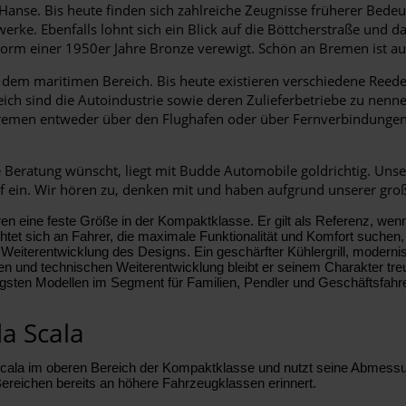
Hanse. Bis heute finden sich zahlreiche Zeugnisse früherer Bede
ke. Ebenfalls lohnt sich ein Blick auf die Böttcherstraße und da
rm einer 1950er Jahre Bronze verewigt. Schön an Bremen ist au
 dem maritimen Bereich. Bis heute existieren verschiedene Reede
reich sind die Autoindustrie sowie deren Zulieferbetriebe zu nen
Bremen entweder über den Flughafen oder über Fernverbindungen
 Beratung wünscht, liegt mit Budde Automobile goldrichtig. Uns
uf ein. Wir hören zu, denken mit und haben aufgrund unserer gro
ren eine feste Größe in der Kompaktklasse. Er gilt als Referenz, we
ichtet sich an Fahrer, die maximale Funktionalität und Komfort suc
 Weiterentwicklung des Designs. Ein geschärfter Kühlergrill, modernis
hen und technischen Weiterentwicklung bleibt er seinem Charakter treu
igsten Modellen im Segment für Familien, Pendler und Geschäftsfahre
a Scala
a Scala im oberen Bereich der Kompaktklasse und nutzt seine Abmes
ereichen bereits an höhere Fahrzeugklassen erinnert.