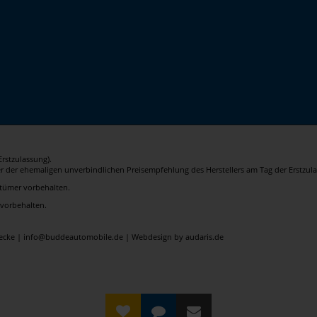
rstzulassung).
er der ehemaligen unverbindlichen Preisempfehlung des Herstellers am Tag der Erstzula
rrtümer vorbehalten.
 vorbehalten.
elecke | info@buddeautomobile.de |
Webdesign by audaris.de