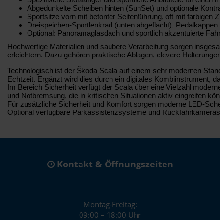
Abgedunkelte Scheiben hinten (SunSet) und optionale Kontra
Sportsitze vorn mit betonter Seitenführung, oft mit farbige
Dreispeichen-Sportlenkrad (unten abgeflacht), Pedalkappen 
Optional: Panoramaglasdach und sportlich akzentuierte Fah
Hochwertige Materialien und saubere Verarbeitung sorgen insgesamt
erleichtern. Dazu gehören praktische Ablagen, clevere Halterung
Technologisch ist der Škoda Scala auf einem sehr modernen Stand. 
Echtzeit. Ergänzt wird dies durch ein digitales Kombiinstrument, da
Im Bereich Sicherheit verfügt der Scala über eine Vielzahl moder
und Notbremsung, die in kritischen Situationen aktiv eingreifen kö
Für zusätzliche Sicherheit und Komfort sorgen moderne LED-Schein
Optional verfügbare Parkassistenzsysteme und Rückfahrkameras 
Kontakt & Öffnungszeiten
Montag-Freitag:
09:00 – 18:00 Uhr