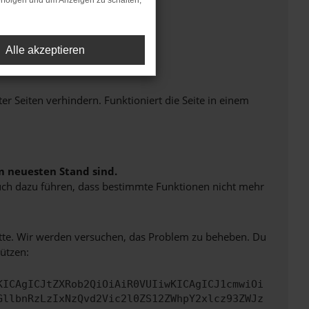
rfolgen und um Anzeigen zu schalten,
Alle akzeptieren
Seiten verhindern. Funktioniert die Seite in einem
m neuesten Stand sind.
 auch dazu führen, dass bestimmte Funktionen nicht mehr
bitte. Wir werden versuchen, das Problem zu beheben. Du
ützen:
KICAgICJtZXRob2QiOiAiR0VUIiwKICAgICJ1cmwiOi
GllbnRzLzIxNzQvd2Vic2l0ZS12ZWhpY2xlcz93ZWJz