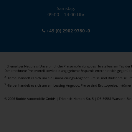
Samstag:
09:00 – 14:00 Uhr
+49 (0) 2902 9780 -0
Ehemaliger Neupreis (Unverbindliche Preisempfehlung des Herstellers am Tag der E
1
Der errechnete Preisvorteil sowie die angegebene Ersparnis errechnet sich gegenüb
2
Hierbei handelt es sich um ein Finanzierungs-Angebot. Preise sind Bruttopreise. I
3
Hierbei handelt es sich um ein Leasing-Angebot. Preise sind Bruttopreise. Irrtümer
© 2026 Budde Automobile GmbH | Friedrich-Harkort-Str. 5 | DE-59581 Warstein-B