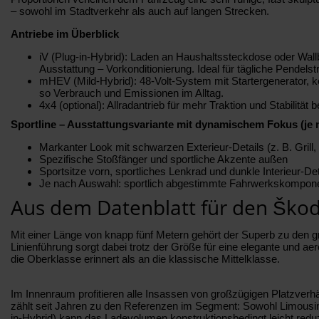
– sowohl im Stadtverkehr als auch auf langen Strecken.
Antriebe im Überblick
iV (Plug-in-Hybrid): Laden an Haushaltssteckdose oder Wall
Ausstattung – Vorkonditionierung. Ideal für tägliche Pendels
mHEV (Mild-Hybrid): 48-Volt-System mit Startergenerator, k
so Verbrauch und Emissionen im Alltag.
4x4 (optional): Allradantrieb für mehr Traktion und Stabilit
Sportline – Ausstattungsvariante mit dynamischem Fokus (je n
Markanter Look mit schwarzen Exterieur-Details (z. B. Grill,
Spezifische Stoßfänger und sportliche Akzente außen
Sportsitze vorn, sportliches Lenkrad und dunkle Interieur-Det
Je nach Auswahl: sportlich abgestimmte Fahrwerkskompon
Aus dem Datenblatt für den Ško
Mit einer Länge von knapp fünf Metern gehört der Superb zu den 
Linienführung sorgt dabei trotz der Größe für eine elegante und a
die Oberklasse erinnert als an die klassische Mittelklasse.
Im Innenraum profitieren alle Insassen von großzügigen Platzver
zählt seit Jahren zu den Referenzen im Segment: Sowohl Limousin
in-Hybrid) kann das Ladevolumen konstruktionsbedingt leicht reduzi