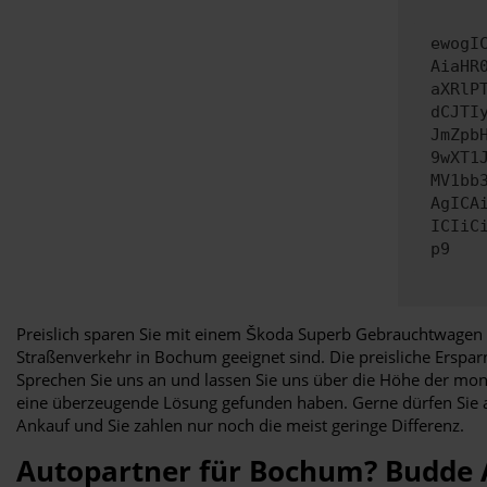
ewogI
AiaHR
aXRlP
dCJTI
JmZpb
9wXT1
MV1bb
AgICA
ICIiC
p9
Preislich sparen Sie mit einem Škoda Superb Gebrauchtwagen 
Straßenverkehr in Bochum geeignet sind. Die preisliche Erspar
Sprechen Sie uns an und lassen Sie uns über die Höhe der mon
eine überzeugende Lösung gefunden haben. Gerne dürfen Sie 
Ankauf und Sie zahlen nur noch die meist geringe Differenz.
Autopartner für Bochum? Budde