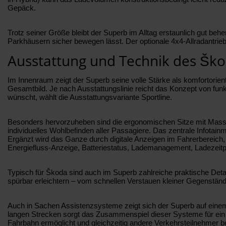
Gepäck.
Trotz seiner Größe bleibt der Superb im Alltag erstaunlich gut b
Parkhäusern sicher bewegen lässt. Der optionale 4x4-Allradantr
Ausstattung und Technik des Šk
Im Innenraum zeigt der Superb seine volle Stärke als komfortorien
Gesamtbild. Je nach Ausstattungslinie reicht das Konzept von funkt
wünscht, wählt die Ausstattungsvariante Sportline.
Besonders hervorzuheben sind die ergonomischen Sitze mit Massa
individuelles Wohlbefinden aller Passagiere. Das zentrale Infotai
Ergänzt wird das Ganze durch digitale Anzeigen im Fahrerbereich, d
Energiefluss-Anzeige, Batteriestatus, Lademanagement, Ladezeitpl
Typisch für Škoda sind auch im Superb zahlreiche praktische Detai
spürbar erleichtern – vom schnellen Verstauen kleiner Gegenständ
Auch in Sachen Assistenzsysteme zeigt sich der Superb auf einem
langen Strecken sorgt das Zusammenspiel dieser Systeme für ein 
Fahrbahn ermöglicht und gleichzeitig andere Verkehrsteilnehmer be