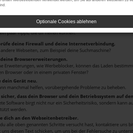
on dritten Werbetreibenden verwendet werden, um Sie auf anderen Webseiten zu ve
ind.
r: Network Error
Optionale Cookies ablehnen
n ist ein Fehler aufgetreten.
 ein paar Tipps, die dir helfen können:
rüfe deine Firewall und deine Internetverbindung.
 andere Webseiten, zum Beispiel deine Suchmaschine?
 deine Browsererweiterungen.
 Erweiterungen, wie Werbeblocker, können das Laden bestimmter 
n Browser oder in einem privaten Fenster?
e dein Gerät neu.
ann manchmal helfen, vorübergehende Probleme zu beheben.
e sicher, dass dein Browser und dein Betriebssystem auf de
ete Software birgt nicht nur ein Sicherheitsrisiko, sondern kann
tützt werden.
 dich an den Webseitenbetreiber.
u alle oben genannten Schritte versucht hast, kontaktiere uns 
 uns diesen Text schicken, um uns bei der Fehlersuche zu unterst