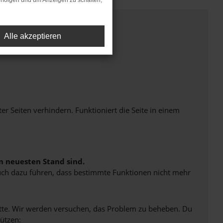
rfolgen und um Anzeigen zu schalten,
Alle akzeptieren
Seiten verhindern. Funktioniert die Seite in einem
m neuesten Stand sind.
 auch dazu führen, dass bestimmte Funktionen nicht mehr
bitte. Wir werden versuchen, das Problem zu beheben. Du
ützen: