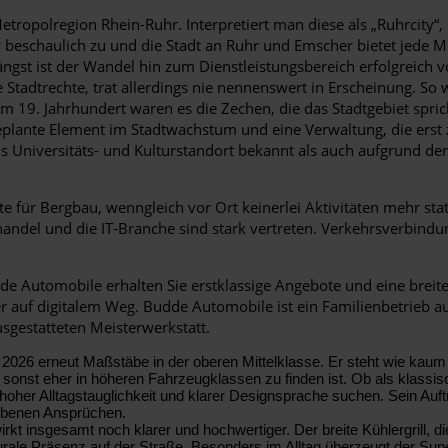
opolregion Rhein-Ruhr. Interpretiert man diese als „Ruhrcity“, 
r beschaulich zu und die Stadt an Ruhr und Emscher bietet jede
ängst ist der Wandel hin zum Dienstleistungsbereich erfolgreich 
tadtrechte, trat allerdings nie nennenswert in Erscheinung. So 
m 19. Jahrhundert waren es die Zechen, die das Stadtgebiet spric
lante Element im Stadtwachstum und eine Verwaltung, die erst z
 Universitäts- und Kulturstandort bekannt als auch aufgrund de
 für Bergbau, wenngleich vor Ort keinerlei Aktivitäten mehr sta
lhandel und die IT-Branche sind stark vertreten. Verkehrsverbin
dde Automobile erhalten Sie erstklassige Angebote und eine brei
oder auf digitalem Weg. Budde Automobile ist ein Familienbetrieb
ausgestatteten Meisterwerkstatt.
 2026 erneut Maßstäbe in der oberen Mittelklasse. Er steht wie kaum
nst eher in höheren Fahrzeugklassen zu finden ist. Ob als klassisch
oher Alltagstauglichkeit und klarer Designsprache suchen. Sein Auftrit
hobenen Ansprüchen.
rkt insgesamt noch klarer und hochwertiger. Der breite Kühlergrill, d
turale Präsenz auf der Straße. Besonders im Alltag überzeugt der S