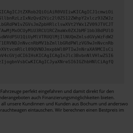
KICAgICJtZXRob2QiOiAiR0VUIiwKICAgICJ1cmwiOi
GllbnRzLzIxNzQvd2Vic2l0ZS12ZWhpY2xlcz93ZWJz
lbGRdPW1vZGVsJmZpbHRlclswXVt2YWx1ZV09JTVCJT
TAwMjMxOCUyMiU3RCU1RCZmaWx0ZXJbMF1bb3BdPUlO
sdWVdPSU1QiUyMlVTRUQlMjIlNUQmZmlsdGVyWzFdW2
T1ERVNDJnNvcnRbMV1bZmllbGRdPWlzVG9wJnNvcnRb
yXVtvcmRlcl09QVNDJmxpbWl0PTIwJnNraXA9MCIsCi
mV4cGVjdCI6IHsKICAgICAgInJlc3BvbnNlVHlwZSI6
zIjogbnVsbCwKICAgICJyaXNreSI6IGZhbHNlCiAgfQ
Fahrzeuge perfekt eingefahren und damit direkt für den
Sonderangeboten auch Finanzierungsmöglichkeiten bieten.
g für all unsere Kundinnen und Kunden aus Bochum und anderswo
rauchtwagen eintauschen. Wir berechnen einen Bestpreis im