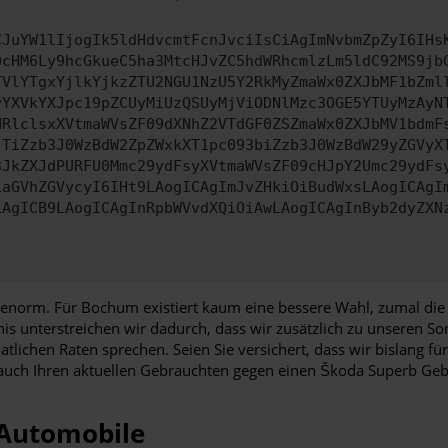
CJuYW1lIjogIk5ldHdvcmtFcnJvciIsCiAgImNvbmZpZyI6IHs
0cHM6Ly9hcGkueC5ha3MtcHJvZC5hdWRhcmlzLm5ldC92MS9jb
TVlYTgxYjlkYjkzZTU2NGU1NzU5Y2RkMyZmaWx0ZXJbMF1bZml
yYXVkYXJpc19pZCUyMiUzQSUyMjViODNlMzc3OGE5YTUyMzAyN
HRlclsxXVtmaWVsZF09dXNhZ2VTdGF0ZSZmaWx0ZXJbMV1bdmF
JTiZzb3J0WzBdW2ZpZWxkXT1pc093biZzb3J0WzBdW29yZGVyX
3JkZXJdPURFU0Mmc29ydFsyXVtmaWVsZF09cHJpY2Umc29ydFs
iaGVhZGVycyI6IHt9LAogICAgImJvZHkiOiBudWxsLAogICAgI
iAgICB9LAogICAgInRpbWVvdXQiOiAwLAogICAgInByb2dyZXN
enorm. Für Bochum existiert kaum eine bessere Wahl, zumal die 
nis unterstreichen wir dadurch, dass wir zusätzlich zu unseren 
atlichen Raten sprechen. Seien Sie versichert, dass wir bislan
auch Ihren aktuellen Gebrauchten gegen einen Škoda Superb Geb
 Automobile