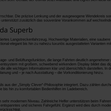
eherrschbar. Die präzise Lenkung und der ausgewogene Wendekreis so
ieb unterstützt zusätzlich das souveräne Vorankommen auf wechseln
oda Superb
tiertes Langstreckenfahrzeug. Hochwertige Materialien, eine saubere 
ional-elegant bis hin zu nahezu luxuriös ausgestatteten Varianten mit 
ge- und Belüftungsfunktion, die lange Fahrten deutlich angenehmer
nmentsystem mit großem, schwebend wirkendem Display bildet das digi
ie alle wichtigen Informationen klar und übersichtlich darstellen. In
anung und – je nach Ausstattung – die Vorkonditionierung hinzu.
ls aus der „Simply Clever“-Philosophie integriert. Dazu zählen durc
e bis hin zu komfortablen Bedienhilfen im Ladebereich.
 sehr modernen Niveau. Zahlreiche Helfer unterstützen beim Fahren
entspanntes und sicheres Fahrgefühl. Ergänzt wird dies durch moder
rücksichtigt.