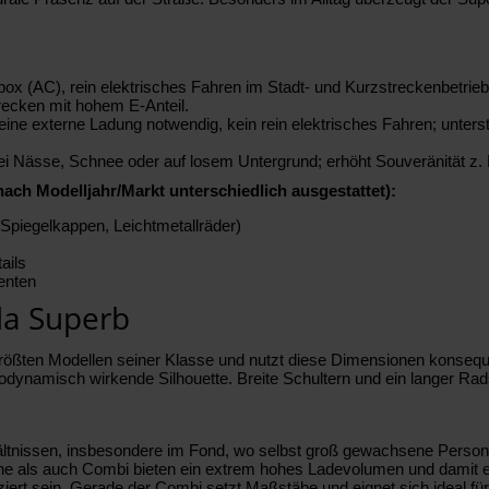
box (AC), rein elektrisches Fahren im Stadt- und Kurzstreckenbetrie
trecken mit hohem E-Anteil.
eine externe Ladung notwendig, kein rein elektrisches Fahren; unter
ät bei Nässe, Schnee oder auf losem Untergrund; erhöht Souveränität z
ach Modelljahr/Markt unterschiedlich ausgestattet):
 Spiegelkappen, Leichtmetallräder)
ails
enten
da Superb
größten Modellen seiner Klasse und nutzt diese Dimensionen konseque
erodynamisch wirkende Silhouette. Breite Schultern und ein langer Ra
hältnissen, insbesondere im Fond, wo selbst groß gewachsene Person
e als auch Combi bieten ein extrem hohes Ladevolumen und damit ech
ert sein. Gerade der Combi setzt Maßstäbe und eignet sich ideal für 