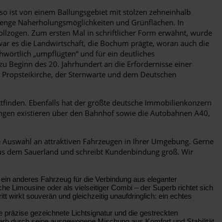
so ist von einem Ballungsgebiet mit stolzen zehneinhalb
 Menge Naherholungsmöglichkeiten und Grünflächen. In
vollzogen. Zum ersten Mal in schriftlicher Form erwähnt, wurde
war es die Landwirtschaft, die Bochum prägte, woran auch die
hwörtlich „umpflügten“ und für ein deutliches
u Beginn des 20. Jahrhundert an die Erfordernisse einer
r Propsteikirche, der Sternwarte und dem Deutschen
ttfinden. Ebenfalls hat der größte deutsche Immobilienkonzern
dungen existieren über den Bahnhof sowie die Autobahnen A40,
te Auswahl an attraktiven Fahrzeugen in Ihrer Umgebung. Gerne
 aus dem Sauerland und schreibt Kundenbindung groß. Wir
 ein anderes Fahrzeug für die Verbindung aus eleganter
e Limousine oder als vielseitiger Combi – der Superb richtet sich
t wirkt souverän und gleichzeitig unaufdringlich: ein echtes
ie präzise gezeichnete Lichtsignatur und die gestreckten
uperb durch seine ausgewogene Mischung aus Komfort und Stabilität