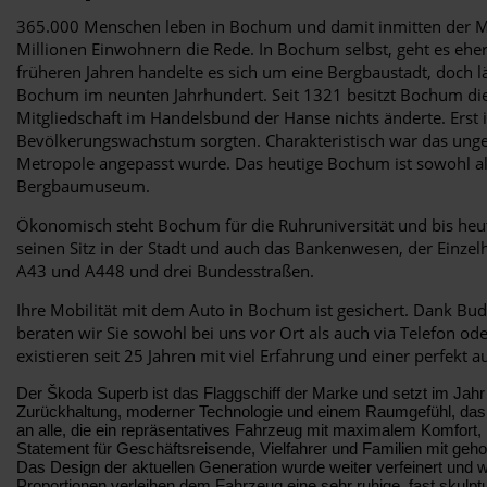
365.000 Menschen leben in Bochum und damit inmitten der Metr
Millionen Einwohnern die Rede. In Bochum selbst, geht es ehe
früheren Jahren handelte es sich um eine Bergbaustadt, doch l
Bochum im neunten Jahrhundert. Seit 1321 besitzt Bochum die S
Mitgliedschaft im Handelsbund der Hanse nichts änderte. Erst i
Bevölkerungswachstum sorgten. Charakteristisch war das ungep
Metropole angepasst wurde. Das heutige Bochum ist sowohl als
Bergbaumuseum.
Ökonomisch steht Bochum für die Ruhruniversität und bis heute
seinen Sitz in der Stadt und auch das Bankenwesen, der Einze
A43 und A448 und drei Bundesstraßen.
Ihre Mobilität mit dem Auto in Bochum ist gesichert. Dank Bu
beraten wir Sie sowohl bei uns vor Ort als auch via Telefon 
existieren seit 25 Jahren mit viel Erfahrung und einer perfekt 
Der Škoda Superb ist das Flaggschiff der Marke und setzt im Jahr
Zurückhaltung, moderner Technologie und einem Raumgefühl, das so
an alle, die ein repräsentatives Fahrzeug mit maximalem Komfort, h
Statement für Geschäftsreisende, Vielfahrer und Familien mit ge
Das Design der aktuellen Generation wurde weiter verfeinert und wi
Proportionen verleihen dem Fahrzeug eine sehr ruhige, fast skulp