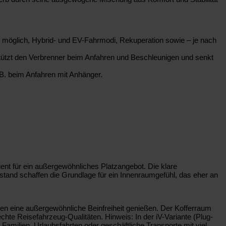
b möglich, Hybrid- und EV-Fahrmodi, Rekuperation sowie – je nach
stützt den Verbrenner beim Anfahren und Beschleunigen und senkt
. B. beim Anfahren mit Anhänger.
nt für ein außergewöhnliches Platzangebot. Die klare
dstand schaffen die Grundlage für ein Innenraumgefühl, das eher an
en eine außergewöhnliche Beinfreiheit genießen. Der Kofferraum
te Reisefahrzeug-Qualitäten. Hinweis: In der iV-Variante (Plug-
Familien, Urlaubsfahrten oder geschäftliche Transporte mit viel