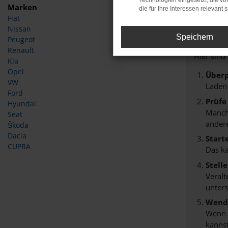
Technologien eingesetzt, die v
Marken
die für Ihre Interessen relevant s
Fiat
Fehle
Nissan
Speichern
Peugeot
Beim Lade
Renault
Hier sind
Kia
Opel
Überp
VW
Laden
Ford
Prüfe
Hyundai
Manche
Seat
andere
Škoda
Dacia
Start
CUPRA
Das k
Stell
Veralt
unters
Wende
Wenn d
kannst